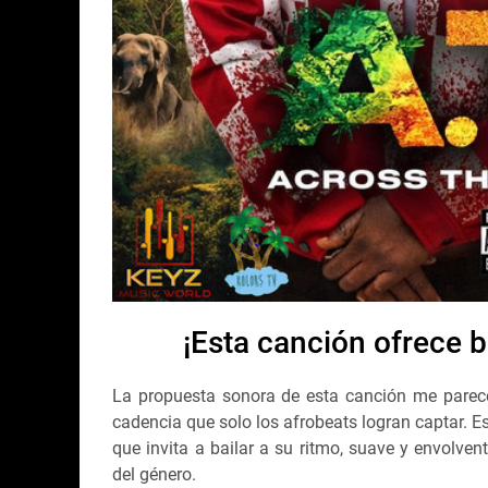
¡Esta canción ofrece b
La propuesta sonora de esta canción me parece
cadencia que solo los afrobeats logran captar. 
que invita a bailar a su ritmo, suave y envolven
del género.