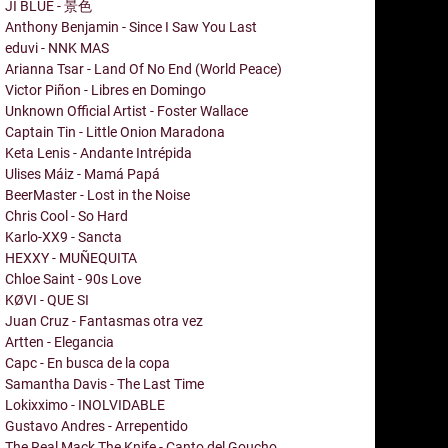
JI BLUE - 景色
Anthony Benjamin - Since I Saw You Last
eduvi - NNK MAS
Arianna Tsar - Land Of No End (World Peace)
Victor Piñon - Libres en Domingo
Unknown Official Artist - Foster Wallace
Captain Tin - Little Onion Maradona
Keta Lenis - Andante Intrépida
Ulises Máiz - Mamá Papá
BeerMaster - Lost in the Noise
Chris Cool - So Hard
Karlo-XX9 - Sancta
HEXXY - MUÑEQUITA
Chloe Saint - 90s Love
KØVI - QUE SI
Juan Cruz - Fantasmas otra vez
Artten - Elegancia
Capc - En busca de la copa
Samantha Davis - The Last Time
Lokixximo - INOLVIDABLE
Gustavo Andres - Arrepentido
The Real Mack The Knife - Canto del Goucho