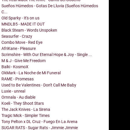
Sueños Húmedos - Gotas De Lluvia (Sueños Húmedos
C...
Old Sparky - It's on us
MNDLB5 - MADE IT OUT
Black Steam - Words Unspoken
Seasurfer - Crazy
Combo Move - Red Eye
AfriKane - Pleasure
Scrimshire - With Our Eternal Hope & Joy - Single ...
M & J - Give Me Freedom
Baïki - KosmoX
OkMark - La Noche de Mi Funeral
RAME - Promesas
Used to Be Valentines - Don't Call Me Baby
Luxie - unreal
Ornnala - Au diable
Koeli - They Shoot Stars
The Jack Knives - La Sirena
Tragic Mick - Simpler Times
Tony Pelton x DL Cruz - Fuego En La Arena
SUGAR RATS - Sugar Rats - Jimmie Jimmie