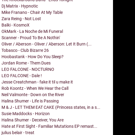
Dj Matrix - Hypnotic
Mike Franano - Chair At My Table
Zara Reing - Not Lost
Baïki - KosmoX
OkMark - La Noche de Mi Funeral
Scanner - Proud To Be A Nothin'
Oliver / Aberson - Oliver / Aberson: Let It Burn (...
Tobasco - Club Bizarre 26
Hoobastank - How Do You Sleep?
Jordan Rome - Them Dues
LEO FALCONE - NOCTURNO
LEO FALCONE - Dale !
Jesse Creatchman - fake it til u make it
Rob Koontz - When We Hear the Call
Neil Valmonte - Down on the River
Halina Shumer - Life is Passing
M & J - LET THEM EAT CAKE (Princess states, in a s...
Susie Maddocks - Horizon
Halina Shumer - Deceiver, You Are
Hate at First Sight - Familiar Mutations EP remast...
julius belair - treat