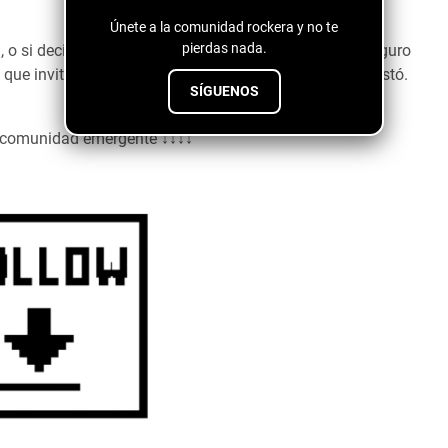
Únete a la comunidad rockera y no te
pierdas nada.
, o si decides disfrutarla solo con lso audífonos te aseguro
n que invita a gozar de momento, y eso es lo que me gustó.
SÍGUENOS
a comunidad emergente ↓↓↓↓