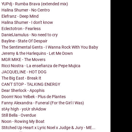
YUPdj - Rumba Brava (extended mix)
Halina Shumer - No Centro
Elefranz - Deep Mind
Halina Shumer - I don't know
Eclectotron - Fearless
DanielJamulus - No need to cry
Bayline - State Of Despair
The Sentimental Gents - I Wanna Rock With You Baby
Jeremy & the Harlequins - Let Me Down
MGR MIKE - The Movers
Ricci Nostra - La enseñanza de Pepe Mujica
JACQUELINE - HOT DOG
The Big East - Break It
CAN'T STOP - TALKING ENERGY
Dear Sherlock - Apophis
Doom! Noo Yelbek - Plus de Plantes
Fanny Alexandra - Funeral (For the Girl I Was)
stAy hIgh - yoUr shAdow
Still Bella - Overdue
Noon - Rowing My Boat
Stitched Up Heart x Lyric Noel x Judge & Jury - ME...