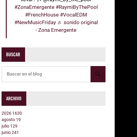
#ZonaEmergente
#RaymiByThePool
#FrenchHouse
#VocalEDM
#NewMusicFriday
♬ sonido original
- Zona Emergente
BUSCAR
ARCHIVO
2026
1630
agosto
19
julio
129
junio
241