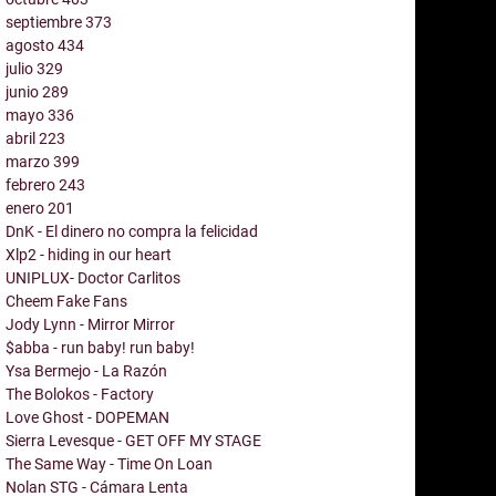
septiembre
373
agosto
434
julio
329
junio
289
mayo
336
abril
223
marzo
399
febrero
243
enero
201
DnK - El dinero no compra la felicidad
Xlp2 - hiding in our heart
UNIPLUX- Doctor Carlitos
Cheem Fake Fans
Jody Lynn - Mirror Mirror
$abba - run baby! run baby!
Ysa Bermejo - La Razón
The Bolokos - Factory
Love Ghost - DOPEMAN
Sierra Levesque - GET OFF MY STAGE
The Same Way - Time On Loan
Nolan STG - Cámara Lenta