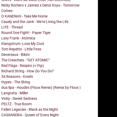
Nicky Romero x Jaimes x Deniz Koyu - Tomorrow
Comes
O KANENAS - Take Me Home
Casely and the Jank - We're Living the Life
LITE - Thread
Round One Fight! - Paper Tiger
Lexy Frank - Atómica
Klangstrum -Lose My Cool
Tom Repetto - Little Fires
Devereaux - Bikini
The Creachies - "GET ATOMIC"
Red Flags - Respiro (+1hp)
Richard String - How Do You Do?
54 Reasons - Koishī
ttypes - The Shing
dua lipa - Houdini (Floox Remix) (Remix by Floox )
Langosta - Miller
Vicky - Sweet Sadness
PELTZ - True Room
Fallen Legacies - Black as the Night
CASSANDRA - Queen of Every Night