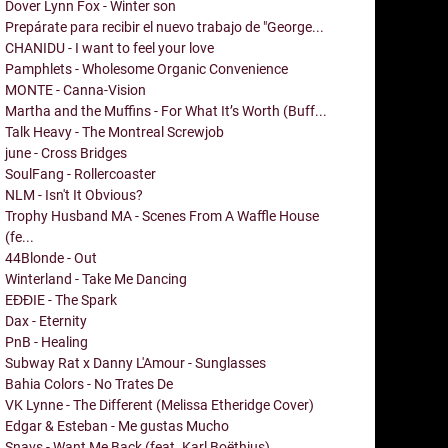
Dover Lynn Fox - Winter son
Prepárate para recibir el nuevo trabajo de "George...
CHANIDU - I want to feel your love
Pamphlets - Wholesome Organic Convenience
MONTE - Canna-Vision
Martha and the Muffins - For What It’s Worth (Buff...
Talk Heavy - The Montreal Screwjob
june - Cross Bridges
SoulFang - Rollercoaster
NLM - Isn't It Obvious?
Trophy Husband MA - Scenes From A Waffle House
(fe...
44Blonde - Out
Winterland - Take Me Dancing
EĐĐIE - The Spark
Dax - Eternity
PnB - Healing
Subway Rat x Danny L'Amour - Sunglasses
Bahia Colors - No Trates De
VK Lynne - The Different (Melissa Etheridge Cover)
Edgar & Esteban - Me gustas Mucho
Snavs - Want Me Back (feat. Karl Boëthius)