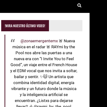
!MIRA NUESTRO ÚLTIMO VIDEO!
@zonaemergentemx
🚨 Nueva
música en el radar 🚨 RAYmi by the
Pool nos abre las puertas a una
nueva era con “I Invite You to Feel
Good”, un viaje entre el French House
y el EDM vocal que nos invita a soltar,
bailar y sentir. ✨🐱 Un artista que
combina identidad digital, energía
vibrante y un futuro donde la música
y la inteligencia artificial se
encuentran. ¿Listxs para dejarse
llevar? 🎶 @raymi_by_the_pool