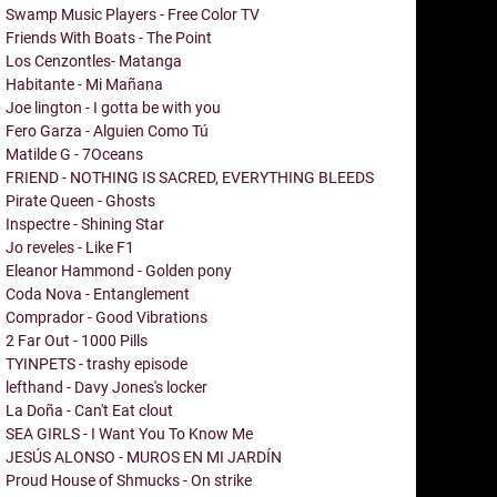
Swamp Music Players - Free Color TV
Friends With Boats - The Point
Los Cenzontles- Matanga
Habitante - Mi Mañana
Joe lington - I gotta be with you
Fero Garza - Alguien Como Tú
Matilde G - 7Oceans
FRIEND - NOTHING IS SACRED, EVERYTHING BLEEDS
Pirate Queen - Ghosts
Inspectre - Shining Star
Jo reveles - Like F1
Eleanor Hammond - Golden pony
Coda Nova - Entanglement
Comprador - Good Vibrations
2 Far Out - 1000 Pills
TYINPETS - trashy episode
lefthand - Davy Jones's locker
La Doña - Can't Eat clout
SEA GIRLS - I Want You To Know Me
JESÚS ALONSO - MUROS EN MI JARDÍN
Proud House of Shmucks - On strike