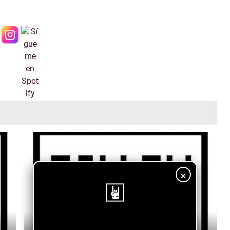
×
¡Sigue nuestro blog!
KrisG XG - SCORPION