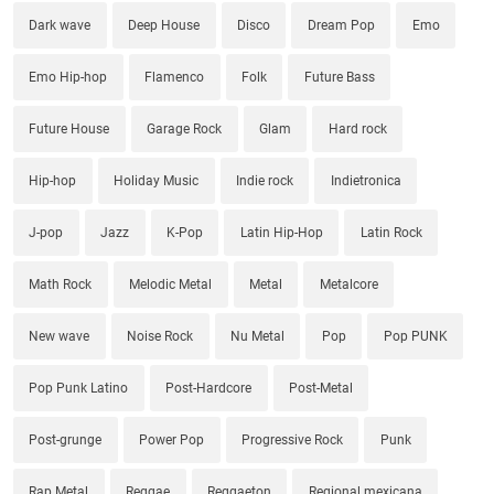
Dark wave
Deep House
Disco
Dream Pop
Emo
Emo Hip-hop
Flamenco
Folk
Future Bass
Future House
Garage Rock
Glam
Hard rock
Hip-hop
Holiday Music
Indie rock
Indietronica
J-pop
Jazz
K-Pop
Latin Hip-Hop
Latin Rock
Math Rock
Melodic Metal
Metal
Metalcore
New wave
Noise Rock
Nu Metal
Pop
Pop PUNK
Pop Punk Latino
Post-Hardcore
Post-Metal
Post-grunge
Power Pop
Progressive Rock
Punk
Rap Metal
Reggae
Reggaeton
Regional mexicana