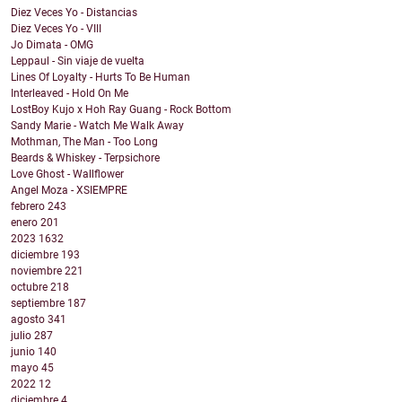
Diez Veces Yo - Distancias
Diez Veces Yo - VIII
Jo Dimata - OMG
Leppaul - Sin viaje de vuelta
Lines Of Loyalty - Hurts To Be Human
Interleaved - Hold On Me
LostBoy Kujo x Hoh Ray Guang - Rock Bottom
Sandy Marie - Watch Me Walk Away
Mothman, The Man - Too Long
Beards & Whiskey - Terpsichore
Love Ghost - Wallflower
Angel Moza - XSIEMPRE
febrero
243
enero
201
2023
1632
diciembre
193
noviembre
221
octubre
218
septiembre
187
agosto
341
julio
287
junio
140
mayo
45
2022
12
diciembre
4