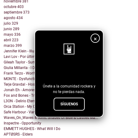
noviembre
381
octubre
403
septiembre
373
agosto
434
julio
329
junio
289
mayo
336
×
abril
223
marzo
399
Jennifer Klein - Illusion
Lavi Lov - Por última vez
Gileah Taylor - Summer Jubilee
¡Sigue nuestro
Giulia Millanta - I Dance My Way
Frank Terzo - Won't Dance Alone
blog!
MONTE - Dysfunctional Mess
Terje Gravdal - Hostage In My Home (feat. Frida H...
Únete a la comunidad rockera y
Jonah Eh - Amores de Fin de Semana
no te pierdas nada.
Fox and Bones - Tricks
L3ON - Delirio Eterno
SÍGUENOS
Orca Station - My Compass
Safe Harbour - Vampire
Waves_On_Waves & Sonic Shades Of Blue & Castles Ma...
Inspectre - Opportunity
EMMETT HUGHES - What Will I Do
APTØSRS - Elders