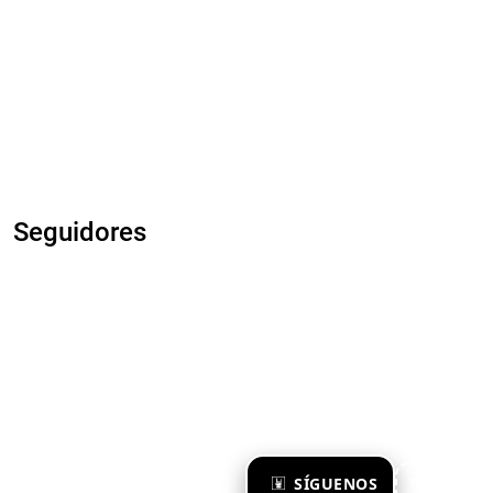
Seguidores
×
SÍGUENOS
Ya te sigo