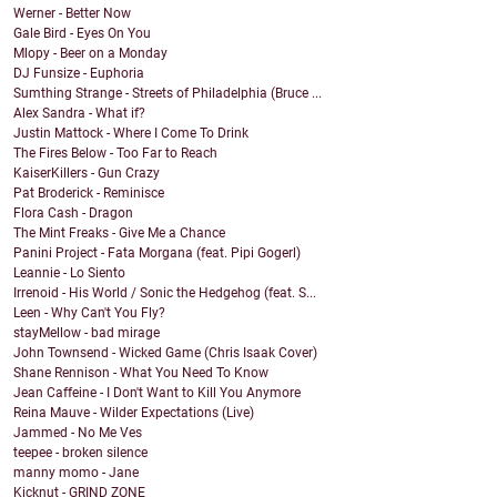
Werner - Better Now
Gale Bird - Eyes On You
Mlopy - Beer on a Monday
DJ Funsize - Euphoria
Sumthing Strange - Streets of Philadelphia (Bruce ...
Alex Sandra - What if?
Justin Mattock - Where I Come To Drink
The Fires Below - Too Far to Reach
KaiserKillers - Gun Crazy
Pat Broderick - Reminisce
Flora Cash - Dragon
The Mint Freaks - Give Me a Chance
Panini Project - Fata Morgana (feat. Pipi Gogerl)
Leannie - Lo Siento
Irrenoid - His World / Sonic the Hedgehog (feat. S...
Leen - Why Can't You Fly?
stayMellow - bad mirage
John Townsend - Wicked Game (Chris Isaak Cover)
Shane Rennison - What You Need To Know
Jean Caffeine - I Don't Want to Kill You Anymore
Reina Mauve - Wilder Expectations (Live)
Jammed - No Me Ves
teepee - broken silence
manny momo - Jane
Kicknut - GRIND ZONE