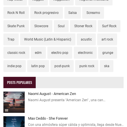
Rock N Roll
Rock progresivo
Salsa
Screamo
Skate Punk
Slowcore
Soul
Stoner Rock
Surf Rock
Trap
World Music (Latin & Hispanic)
acustic
art rock
classic rock
edm
electro pop
electronic
grunge
indie pop
latin pop
post-punk
punk rock
ska
POSTS POPULARES
Naomi August - American Zen
Naomi August presenta "American Zen" , una can…
Max Ceddo - She Forever
Con una atmósfera súper cálida y optimista, llega desde Nue…