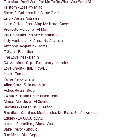
Tablefox - Don't Wait For Me To Be What You Want M...
Kristorn - Lose My Mind
Stokoff - Cut from the Same Cloth
Lero - Cartas Astrales
Hello Sister - Don't Stop Me Now - Cover
Proyecto Mercurio - Al Mar
Puerto Mariel - Yo Soy el Solitario
Indy Fontaine - El Amor No Alcanza
Anthony Benjamin - Home
Tr3ppy - Fanático
The Lovelines - Darlin'
DJ Matafan - Sepi - Faut pas y craindre
Love Ghost - TIME TRAVEL
Issak - Tanto
Pulse Park - Briars
Alian Cruz - Si tú me dejas
Ashes Reign - Sever
GAMA 7 - Nada Debe, Nada Teme
Marcel Mendoza - El Sueño
Bachitas - Matar Un Ruiseñor
Bachitas - Caminos Moribundos Del Falso Sueño Amer...
Eguie5 - LA OSCURIDAD
stella. - Something About You
Jake Trevor - Should I
Rue Melo - Otra Copa