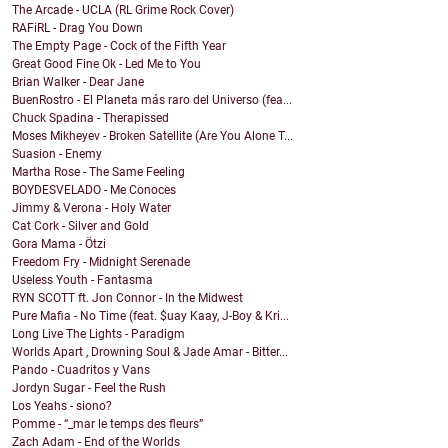
The Arcade - UCLA (RL Grime Rock Cover)
RAFiRL - Drag You Down
The Empty Page - Cock of the Fifth Year
Great Good Fine Ok - Led Me to You
Brian Walker - Dear Jane
BuenRostro - El Planeta más raro del Universo (fea...
Chuck Spadina - Therapissed
Moses Mikheyev - Broken Satellite (Are You Alone T...
Suasion - Enemy
Martha Rose - The Same Feeling
BOYDESVELADO - Me Conoces
Jimmy & Verona - Holy Water
Cat Cork - Silver and Gold
Gora Mama - Ötzi
Freedom Fry - Midnight Serenade
Useless Youth - Fantasma
RYN SCOTT ft. Jon Connor - In the Midwest
Pure Mafia - No Time (feat. $uay Kaay, J-Boy & Kri...
Long Live The Lights - Paradigm
Worlds Apart , Drowning Soul & Jade Amar - Bitter...
Pando - Cuadritos y Vans
Jordyn Sugar - Feel the Rush
Los Yeahs - siono?
Pomme - “_mar le temps des fleurs”
Zach Adam - End of the Worlds