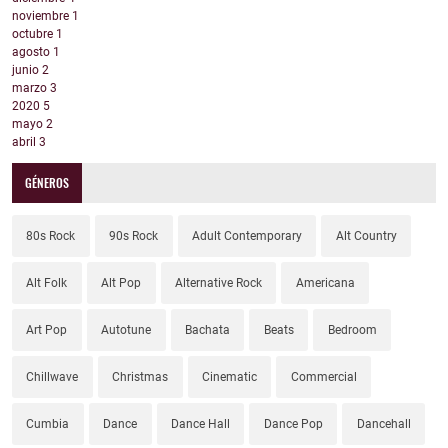
noviembre
1
octubre
1
agosto
1
junio
2
marzo
3
2020
5
mayo
2
abril
3
GÉNEROS
80s Rock
90s Rock
Adult Contemporary
Alt Country
Alt Folk
Alt Pop
Alternative Rock
Americana
Art Pop
Autotune
Bachata
Beats
Bedroom
Chillwave
Christmas
Cinematic
Commercial
Cumbia
Dance
Dance Hall
Dance Pop
Dancehall