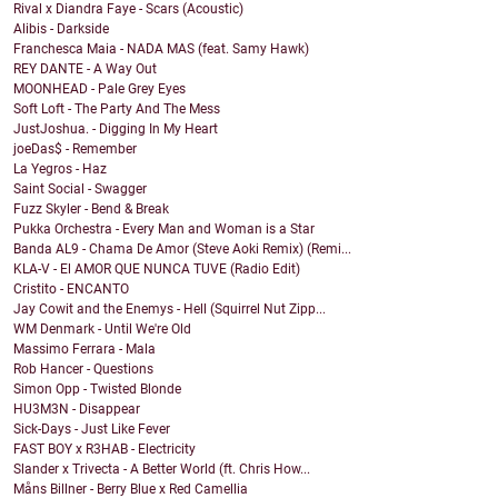
Rival x Diandra Faye - Scars (Acoustic)
Alibis - Darkside
Franchesca Maia - NADA MAS (feat. Samy Hawk)
REY DANTE - A Way Out
MOONHEAD - Pale Grey Eyes
Soft Loft - The Party And The Mess
JustJoshua. - Digging In My Heart
joeDas$ - Remember
La Yegros - Haz
Saint Social - Swagger
Fuzz Skyler - Bend & Break
Pukka Orchestra - Every Man and Woman is a Star
Banda AL9 - Chama De Amor (Steve Aoki Remix) (Remi...
KLA-V - El AMOR QUE NUNCA TUVE (Radio Edit)
Cristito - ENCANTO
Jay Cowit and the Enemys - Hell (Squirrel Nut Zipp...
WM Denmark - Until We're Old
Massimo Ferrara - Mala
Rob Hancer - Questions
Simon Opp - Twisted Blonde
HU3M3N - Disappear
Sick-Days - Just Like Fever
FAST BOY x R3HAB - Electricity
Slander x Trivecta - A Better World (ft. Chris How...
Måns Billner - Berry Blue x Red Camellia