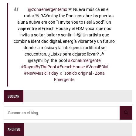
@zonaemergentemx
🚨 Nueva música en el
radar 🚨 RAYmi by the Pool nos abre las puertas
a una nueva era con “I Invite You to Feel Good”, un
viaje entre el French House y el EDM vocal que nos
invita a soltar, bailar y sentir. ✨🐱 Un artista que
combina identidad digital, energía vibrante y un futuro
donde la música y la inteligencia artificial se
encuentran. ¿Listxs para dejarse llevar? 🎶
@raymi_by_the_pool
#ZonaEmergente
#RaymiByThePool
#FrenchHouse
#VocalEDM
#NewMusicFriday
♬ sonido original - Zona
Emergente
BUSCAR
ARCHIVO