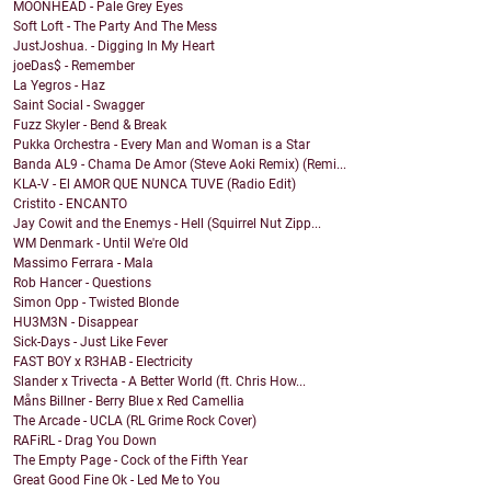
MOONHEAD - Pale Grey Eyes
Soft Loft - The Party And The Mess
JustJoshua. - Digging In My Heart
joeDas$ - Remember
La Yegros - Haz
Saint Social - Swagger
Fuzz Skyler - Bend & Break
Pukka Orchestra - Every Man and Woman is a Star
Banda AL9 - Chama De Amor (Steve Aoki Remix) (Remi...
KLA-V - El AMOR QUE NUNCA TUVE (Radio Edit)
Cristito - ENCANTO
Jay Cowit and the Enemys - Hell (Squirrel Nut Zipp...
WM Denmark - Until We're Old
Massimo Ferrara - Mala
Rob Hancer - Questions
Simon Opp - Twisted Blonde
HU3M3N - Disappear
Sick-Days - Just Like Fever
FAST BOY x R3HAB - Electricity
Slander x Trivecta - A Better World (ft. Chris How...
Måns Billner - Berry Blue x Red Camellia
The Arcade - UCLA (RL Grime Rock Cover)
RAFiRL - Drag You Down
The Empty Page - Cock of the Fifth Year
Great Good Fine Ok - Led Me to You