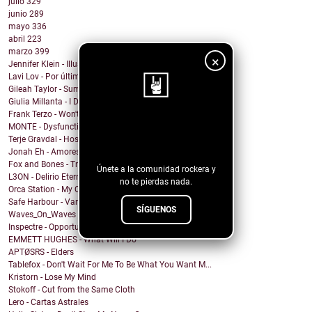
julio
329
junio
289
mayo
336
abril
223
marzo
399
×
Jennifer Klein - Illusion
Lavi Lov - Por última vez
Gileah Taylor - Summer Jubilee
Giulia Millanta - I Dance My Way
Frank Terzo - Won't Dance Alone
¡Sigue nuestro
MONTE - Dysfunctional Mess
Terje Gravdal - Hostage In My Home (feat. Frida H...
blog!
Jonah Eh - Amores de Fin de Semana
Fox and Bones - Tricks
Únete a la comunidad rockera y
L3ON - Delirio Eterno
no te pierdas nada.
Orca Station - My Compass
Safe Harbour - Vampire
SÍGUENOS
Waves_On_Waves & Sonic Shades Of Blue & Castles Ma...
Inspectre - Opportunity
EMMETT HUGHES - What Will I Do
APTØSRS - Elders
Tablefox - Don't Wait For Me To Be What You Want M...
Kristorn - Lose My Mind
Stokoff - Cut from the Same Cloth
Lero - Cartas Astrales