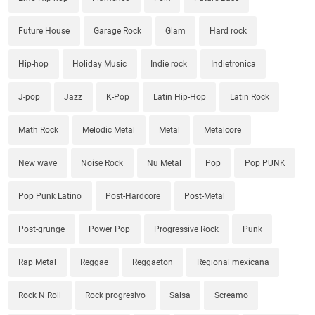
Future House
Garage Rock
Glam
Hard rock
Hip-hop
Holiday Music
Indie rock
Indietronica
J-pop
Jazz
K-Pop
Latin Hip-Hop
Latin Rock
Math Rock
Melodic Metal
Metal
Metalcore
New wave
Noise Rock
Nu Metal
Pop
Pop PUNK
Pop Punk Latino
Post-Hardcore
Post-Metal
Post-grunge
Power Pop
Progressive Rock
Punk
Rap Metal
Reggae
Reggaeton
Regional mexicana
Rock N Roll
Rock progresivo
Salsa
Screamo