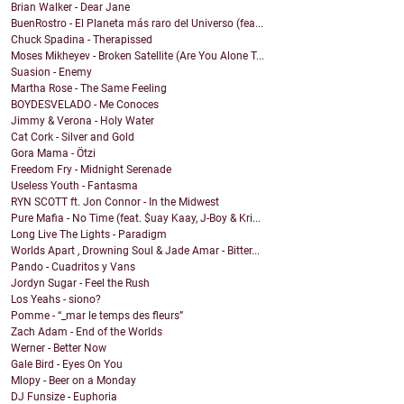
Brian Walker - Dear Jane
BuenRostro - El Planeta más raro del Universo (fea...
Chuck Spadina - Therapissed
Moses Mikheyev - Broken Satellite (Are You Alone T...
Suasion - Enemy
Martha Rose - The Same Feeling
BOYDESVELADO - Me Conoces
Jimmy & Verona - Holy Water
Cat Cork - Silver and Gold
Gora Mama - Ötzi
Freedom Fry - Midnight Serenade
Useless Youth - Fantasma
RYN SCOTT ft. Jon Connor - In the Midwest
Pure Mafia - No Time (feat. $uay Kaay, J-Boy & Kri...
Long Live The Lights - Paradigm
Worlds Apart , Drowning Soul & Jade Amar - Bitter...
Pando - Cuadritos y Vans
Jordyn Sugar - Feel the Rush
Los Yeahs - siono?
Pomme - “_mar le temps des fleurs”
Zach Adam - End of the Worlds
Werner - Better Now
Gale Bird - Eyes On You
Mlopy - Beer on a Monday
DJ Funsize - Euphoria