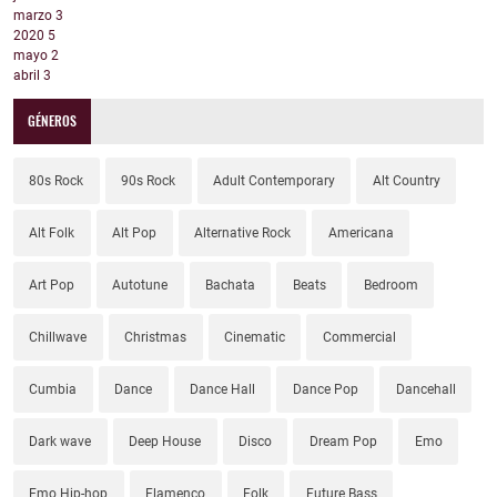
marzo
3
2020
5
mayo
2
abril
3
GÉNEROS
80s Rock
90s Rock
Adult Contemporary
Alt Country
Alt Folk
Alt Pop
Alternative Rock
Americana
Art Pop
Autotune
Bachata
Beats
Bedroom
Chillwave
Christmas
Cinematic
Commercial
Cumbia
Dance
Dance Hall
Dance Pop
Dancehall
Dark wave
Deep House
Disco
Dream Pop
Emo
Emo Hip-hop
Flamenco
Folk
Future Bass