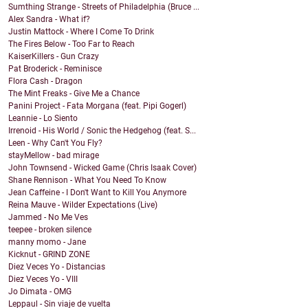
Sumthing Strange - Streets of Philadelphia (Bruce ...
Alex Sandra - What if?
Justin Mattock - Where I Come To Drink
The Fires Below - Too Far to Reach
KaiserKillers - Gun Crazy
Pat Broderick - Reminisce
Flora Cash - Dragon
The Mint Freaks - Give Me a Chance
Panini Project - Fata Morgana (feat. Pipi Gogerl)
Leannie - Lo Siento
Irrenoid - His World / Sonic the Hedgehog (feat. S...
Leen - Why Can't You Fly?
stayMellow - bad mirage
John Townsend - Wicked Game (Chris Isaak Cover)
Shane Rennison - What You Need To Know
Jean Caffeine - I Don't Want to Kill You Anymore
Reina Mauve - Wilder Expectations (Live)
Jammed - No Me Ves
teepee - broken silence
manny momo - Jane
Kicknut - GRIND ZONE
Diez Veces Yo - Distancias
Diez Veces Yo - VIII
Jo Dimata - OMG
Leppaul - Sin viaje de vuelta