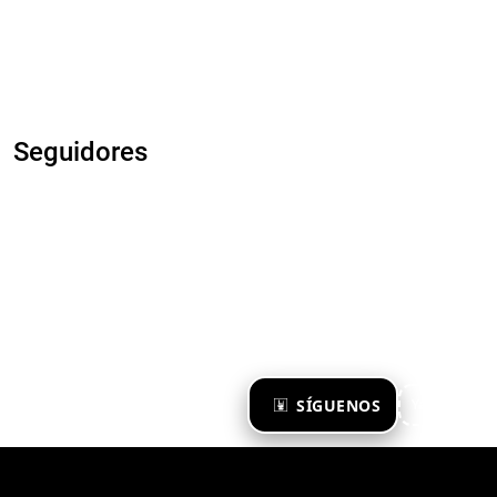
Seguidores
×
SÍGUENOS
Ya te sigo