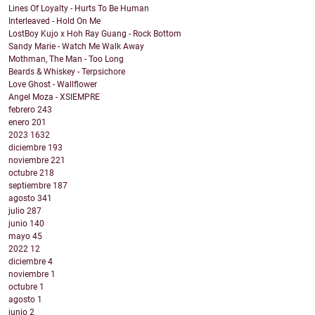
Lines Of Loyalty - Hurts To Be Human
Interleaved - Hold On Me
LostBoy Kujo x Hoh Ray Guang - Rock Bottom
Sandy Marie - Watch Me Walk Away
Mothman, The Man - Too Long
Beards & Whiskey - Terpsichore
Love Ghost - Wallflower
Angel Moza - XSIEMPRE
febrero
243
enero
201
2023
1632
diciembre
193
noviembre
221
octubre
218
septiembre
187
agosto
341
julio
287
junio
140
mayo
45
2022
12
diciembre
4
noviembre
1
octubre
1
agosto
1
junio
2