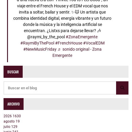
viaje entre el French House y el EDM vocal que nos
invita a soltar, bailar y sentir. ✨🐱 Un artista que
combina identidad digital, energía vibrante y un futuro
donde la música y la inteligencia artificial se
encuentran. ¿Listxs para dejarse llevar? 🎶
@raymi_by_the_pool
#ZonaEmergente
#RaymiByThePool
#FrenchHouse
#VocalEDM
#NewMusicFriday
♬ sonido original - Zona
Emergente
BUSCAR
ARCHIVO
2026
1630
agosto
19
julio
129