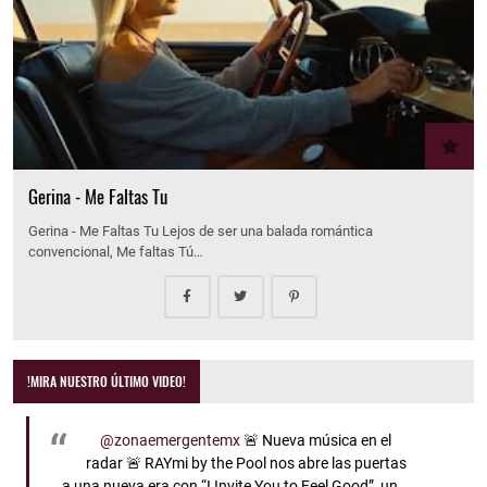
Gerina - Me Faltas Tu
Gerina - Me Faltas Tu Lejos de ser una balada romántica
convencional, Me faltas Tú…
!MIRA NUESTRO ÚLTIMO VIDEO!
@zonaemergentemx
🚨 Nueva música en el
radar 🚨 RAYmi by the Pool nos abre las puertas
a una nueva era con “I Invite You to Feel Good”, un