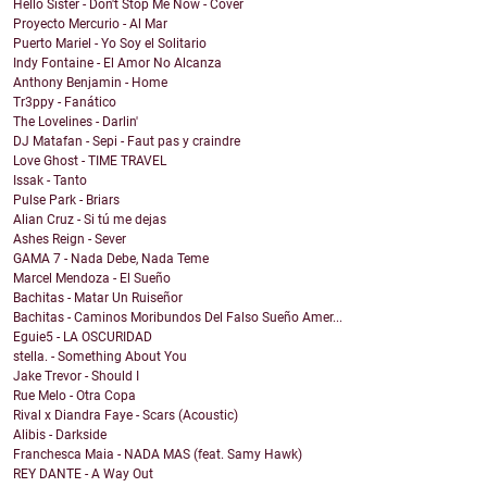
Hello Sister - Don't Stop Me Now - Cover
Proyecto Mercurio - Al Mar
Puerto Mariel - Yo Soy el Solitario
Indy Fontaine - El Amor No Alcanza
Anthony Benjamin - Home
Tr3ppy - Fanático
The Lovelines - Darlin'
DJ Matafan - Sepi - Faut pas y craindre
Love Ghost - TIME TRAVEL
Issak - Tanto
Pulse Park - Briars
Alian Cruz - Si tú me dejas
Ashes Reign - Sever
GAMA 7 - Nada Debe, Nada Teme
Marcel Mendoza - El Sueño
Bachitas - Matar Un Ruiseñor
Bachitas - Caminos Moribundos Del Falso Sueño Amer...
Eguie5 - LA OSCURIDAD
stella. - Something About You
Jake Trevor - Should I
Rue Melo - Otra Copa
Rival x Diandra Faye - Scars (Acoustic)
Alibis - Darkside
Franchesca Maia - NADA MAS (feat. Samy Hawk)
REY DANTE - A Way Out