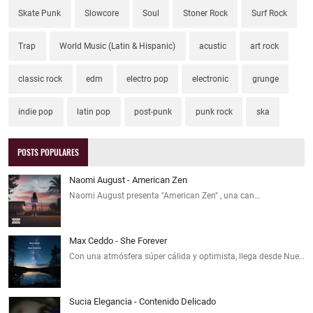
Skate Punk
Slowcore
Soul
Stoner Rock
Surf Rock
Trap
World Music (Latin & Hispanic)
acustic
art rock
classic rock
edm
electro pop
electronic
grunge
indie pop
latin pop
post-punk
punk rock
ska
POSTS POPULARES
Naomi August - American Zen
Naomi August presenta "American Zen" , una can…
Max Ceddo - She Forever
Con una atmósfera súper cálida y optimista, llega desde Nue…
Sucia Elegancia - Contenido Delicado