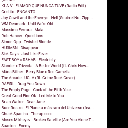
KLA-V - El AMOR QUE NUNCA TUVE (Radio Edit)
Cristito - ENCANTO
Jay Cowit and the Enemys - Hell (Squirrel Nut Zipp...
WM Denmark - Until We're Old
Massimo Ferrara - Mala
Rob Hancer - Questions
Simon Opp - Twisted Blonde
HU3M3N - Disappear
Sick-Days - Just Like Fever
FAST BOY x R3HAB - Electricity
Slander x Trivecta - A Better World (ft. Chris How...
Måns Billner - Berry Blue x Red Camellia
The Arcade - UCLA (RL Grime Rock Cover)
RAFiRL - Drag You Down
The Empty Page - Cock of the Fifth Year
Great Good Fine Ok - Led Me to You
Brian Walker - Dear Jane
BuenRostro - El Planeta más raro del Universo (fea...
Chuck Spadina - Therapissed
Moses Mikheyev - Broken Satellite (Are You Alone T...
Suasion - Enemy