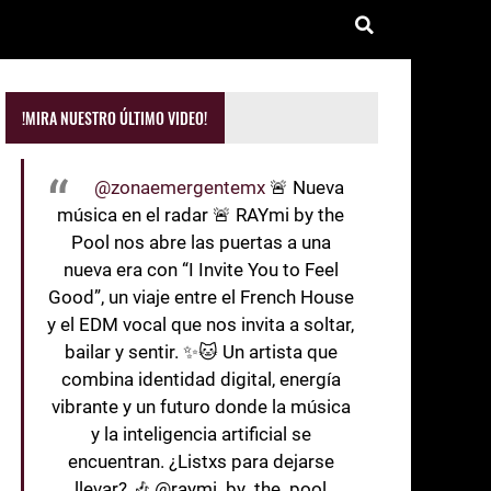
!MIRA NUESTRO ÚLTIMO VIDEO!
@zonaemergentemx
🚨 Nueva
música en el radar 🚨 RAYmi by the
Pool nos abre las puertas a una
nueva era con “I Invite You to Feel
Good”, un viaje entre el French House
y el EDM vocal que nos invita a soltar,
bailar y sentir. ✨🐱 Un artista que
combina identidad digital, energía
vibrante y un futuro donde la música
y la inteligencia artificial se
encuentran. ¿Listxs para dejarse
llevar? 🎶 @raymi_by_the_pool