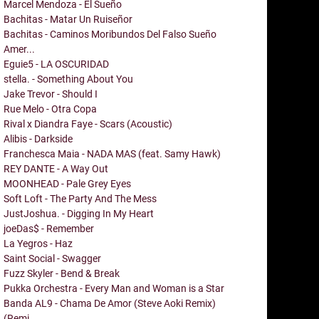
Marcel Mendoza - El Sueño
Bachitas - Matar Un Ruiseñor
Bachitas - Caminos Moribundos Del Falso Sueño
Amer...
Eguie5 - LA OSCURIDAD
stella. - Something About You
Jake Trevor - Should I
Rue Melo - Otra Copa
Rival x Diandra Faye - Scars (Acoustic)
Alibis - Darkside
Franchesca Maia - NADA MAS (feat. Samy Hawk)
REY DANTE - A Way Out
MOONHEAD - Pale Grey Eyes
Soft Loft - The Party And The Mess
JustJoshua. - Digging In My Heart
joeDas$ - Remember
La Yegros - Haz
Saint Social - Swagger
Fuzz Skyler - Bend & Break
Pukka Orchestra - Every Man and Woman is a Star
Banda AL9 - Chama De Amor (Steve Aoki Remix)
(Remi...