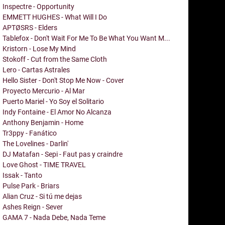
Inspectre - Opportunity
EMMETT HUGHES - What Will I Do
APTØSRS - Elders
Tablefox - Don't Wait For Me To Be What You Want M...
Kristorn - Lose My Mind
Stokoff - Cut from the Same Cloth
Lero - Cartas Astrales
Hello Sister - Don't Stop Me Now - Cover
Proyecto Mercurio - Al Mar
Puerto Mariel - Yo Soy el Solitario
Indy Fontaine - El Amor No Alcanza
Anthony Benjamin - Home
Tr3ppy - Fanático
The Lovelines - Darlin'
DJ Matafan - Sepi - Faut pas y craindre
Love Ghost - TIME TRAVEL
Issak - Tanto
Pulse Park - Briars
Alian Cruz - Si tú me dejas
Ashes Reign - Sever
GAMA 7 - Nada Debe, Nada Teme