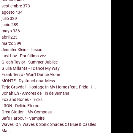
septiembre
373
agosto
434
julio
329
junio
289
mayo
336
abril
223
marzo
399
Jennifer Klein - Illusion
Lavi Lov - Por última vez
Gileah Taylor - Summer Jubilee
Giulia Millanta - I Dance My Way
Frank Terzo - Won't Dance Alone
MONTE - Dysfunctional Mess
Terje Gravdal - Hostage In My Home (feat. Frida H...
Jonah Eh - Amores de Fin de Semana
Fox and Bones - Tricks
L3ON - Delirio Eterno
Orca Station - My Compass
Safe Harbour - Vampire
Waves_On_Waves & Sonic Shades Of Blue & Castles
Ma...