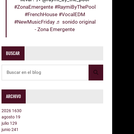
#ZonaEmergente
#RaymiByThePool
#FrenchHouse
#VocalEDM
#NewMusicFriday
♬ sonido original
- Zona Emergente
BUSCAR
ARCHIVO
2026
1630
agosto
19
julio
129
junio
241