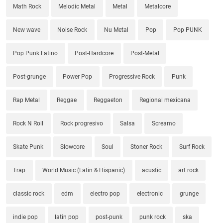
Math Rock
Melodic Metal
Metal
Metalcore
New wave
Noise Rock
Nu Metal
Pop
Pop PUNK
Pop Punk Latino
Post-Hardcore
Post-Metal
Post-grunge
Power Pop
Progressive Rock
Punk
Rap Metal
Reggae
Reggaeton
Regional mexicana
Rock N Roll
Rock progresivo
Salsa
Screamo
Skate Punk
Slowcore
Soul
Stoner Rock
Surf Rock
Trap
World Music (Latin & Hispanic)
acustic
art rock
classic rock
edm
electro pop
electronic
grunge
indie pop
latin pop
post-punk
punk rock
ska