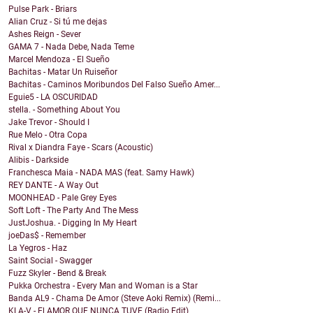
Pulse Park - Briars
Alian Cruz - Si tú me dejas
Ashes Reign - Sever
GAMA 7 - Nada Debe, Nada Teme
Marcel Mendoza - El Sueño
Bachitas - Matar Un Ruiseñor
Bachitas - Caminos Moribundos Del Falso Sueño Amer...
Eguie5 - LA OSCURIDAD
stella. - Something About You
Jake Trevor - Should I
Rue Melo - Otra Copa
Rival x Diandra Faye - Scars (Acoustic)
Alibis - Darkside
Franchesca Maia - NADA MAS (feat. Samy Hawk)
REY DANTE - A Way Out
MOONHEAD - Pale Grey Eyes
Soft Loft - The Party And The Mess
JustJoshua. - Digging In My Heart
joeDas$ - Remember
La Yegros - Haz
Saint Social - Swagger
Fuzz Skyler - Bend & Break
Pukka Orchestra - Every Man and Woman is a Star
Banda AL9 - Chama De Amor (Steve Aoki Remix) (Remi...
KLA-V - El AMOR QUE NUNCA TUVE (Radio Edit)