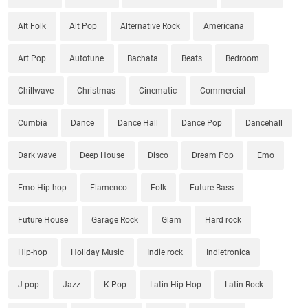
Alt Folk
Alt Pop
Alternative Rock
Americana
Art Pop
Autotune
Bachata
Beats
Bedroom
Chillwave
Christmas
Cinematic
Commercial
Cumbia
Dance
Dance Hall
Dance Pop
Dancehall
Dark wave
Deep House
Disco
Dream Pop
Emo
Emo Hip-hop
Flamenco
Folk
Future Bass
Future House
Garage Rock
Glam
Hard rock
Hip-hop
Holiday Music
Indie rock
Indietronica
J-pop
Jazz
K-Pop
Latin Hip-Hop
Latin Rock