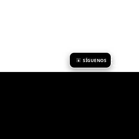
×
SÍGUENOS
Ya te sigo
Zona Emergente 2023
© ZONA EMERGENTE
TODOS LOS DERECHOS RESERVADOS