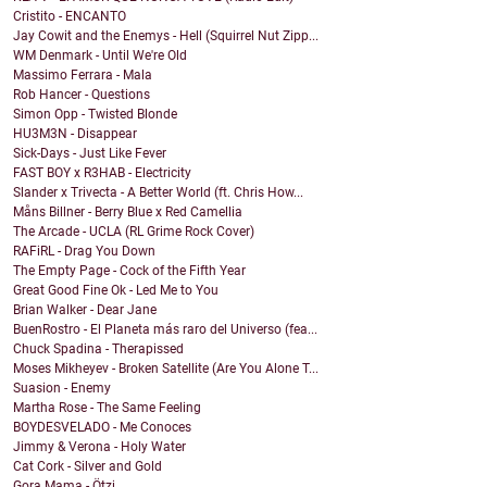
Cristito - ENCANTO
Jay Cowit and the Enemys - Hell (Squirrel Nut Zipp...
WM Denmark - Until We're Old
Massimo Ferrara - Mala
Rob Hancer - Questions
Simon Opp - Twisted Blonde
HU3M3N - Disappear
Sick-Days - Just Like Fever
FAST BOY x R3HAB - Electricity
Slander x Trivecta - A Better World (ft. Chris How...
Måns Billner - Berry Blue x Red Camellia
The Arcade - UCLA (RL Grime Rock Cover)
RAFiRL - Drag You Down
The Empty Page - Cock of the Fifth Year
Great Good Fine Ok - Led Me to You
Brian Walker - Dear Jane
BuenRostro - El Planeta más raro del Universo (fea...
Chuck Spadina - Therapissed
Moses Mikheyev - Broken Satellite (Are You Alone T...
Suasion - Enemy
Martha Rose - The Same Feeling
BOYDESVELADO - Me Conoces
Jimmy & Verona - Holy Water
Cat Cork - Silver and Gold
Gora Mama - Ötzi