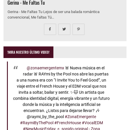
Gerina - Me Faltas Tu
Gerina - Me Faltas Tu Lejos de ser una balada romántica
convencional, Me faltas Tú…
!MIRA NUESTRO ÚLTIMO VIDEO!
@zonaemergentemx
🚨 Nueva música en el
radar 🚨 RAYmi by the Pool nos abre las puertas
a una nueva era con “I Invite You to Feel Good”, un
viaje entre el French House y el EDM vocal que nos
invita a soltar, bailar y sentir. ✨🐱 Un artista que
combina identidad digital, energía vibrante y un futuro
donde la música y la inteligencia artificial se
encuentran. ¿Listxs para dejarse llevar? 🎶
@raymi_by_the_pool
#ZonaEmergente
#RaymiByThePool
#FrenchHouse
#VocalEDM
#NewMusicFriday
♬ sonido original - Zona