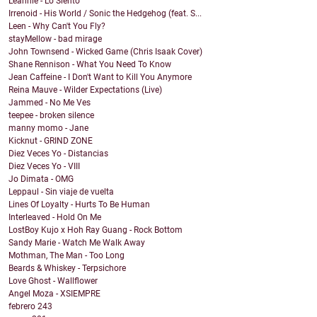
Leannie - Lo Siento
Irrenoid - His World / Sonic the Hedgehog (feat. S...
Leen - Why Can't You Fly?
stayMellow - bad mirage
John Townsend - Wicked Game (Chris Isaak Cover)
Shane Rennison - What You Need To Know
Jean Caffeine - I Don't Want to Kill You Anymore
Reina Mauve - Wilder Expectations (Live)
Jammed - No Me Ves
teepee - broken silence
manny momo - Jane
Kicknut - GRIND ZONE
Diez Veces Yo - Distancias
Diez Veces Yo - VIII
Jo Dimata - OMG
Leppaul - Sin viaje de vuelta
Lines Of Loyalty - Hurts To Be Human
Interleaved - Hold On Me
LostBoy Kujo x Hoh Ray Guang - Rock Bottom
Sandy Marie - Watch Me Walk Away
Mothman, The Man - Too Long
Beards & Whiskey - Terpsichore
Love Ghost - Wallflower
Angel Moza - XSIEMPRE
febrero
243