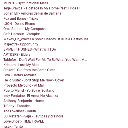
MONTE - Dysfunctional Mess
Terje Gravdal - Hostage In My Home (feat. Frida H...
Jonah Eh - Amores de Fin de Semana
Fox and Bones - Tricks
L3ON - Delirio Eterno
Orca Station - My Compass
Safe Harbour - Vampire
Waves_On_Waves & Sonic Shades Of Blue & Castles Ma...
Inspectre - Opportunity
EMMETT HUGHES - What Will I Do
APTØSRS - Elders
Tablefox - Don't Wait For Me To Be What You Want M...
Kristorn - Lose My Mind
Stokoff - Cut from the Same Cloth
Lero - Cartas Astrales
Hello Sister - Don't Stop Me Now - Cover
Proyecto Mercurio - Al Mar
Puerto Mariel - Yo Soy el Solitario
Indy Fontaine - El Amor No Alcanza
Anthony Benjamin - Home
Tr3ppy - Fanático
The Lovelines - Darlin'
DJ Matafan - Sepi - Faut pas y craindre
Love Ghost - TIME TRAVEL
Issak - Tanto