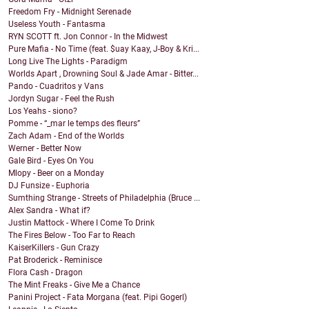
Freedom Fry - Midnight Serenade
Useless Youth - Fantasma
RYN SCOTT ft. Jon Connor - In the Midwest
Pure Mafia - No Time (feat. $uay Kaay, J-Boy & Kri...
Long Live The Lights - Paradigm
Worlds Apart , Drowning Soul & Jade Amar - Bitter...
Pando - Cuadritos y Vans
Jordyn Sugar - Feel the Rush
Los Yeahs - siono?
Pomme - “_mar le temps des fleurs”
Zach Adam - End of the Worlds
Werner - Better Now
Gale Bird - Eyes On You
Mlopy - Beer on a Monday
DJ Funsize - Euphoria
Sumthing Strange - Streets of Philadelphia (Bruce ...
Alex Sandra - What if?
Justin Mattock - Where I Come To Drink
The Fires Below - Too Far to Reach
KaiserKillers - Gun Crazy
Pat Broderick - Reminisce
Flora Cash - Dragon
The Mint Freaks - Give Me a Chance
Panini Project - Fata Morgana (feat. Pipi Gogerl)