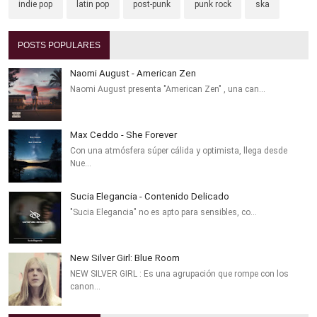
indie pop
latin pop
post-punk
punk rock
ska
POSTS POPULARES
Naomi August - American Zen
Naomi August presenta "American Zen" , una can…
Max Ceddo - She Forever
Con una atmósfera súper cálida y optimista, llega desde
Nue…
Sucia Elegancia - Contenido Delicado
"Sucia Elegancia" no es apto para sensibles, co…
New Silver Girl: Blue Room
NEW SILVER GIRL : Es una agrupación que rompe con los
canon…