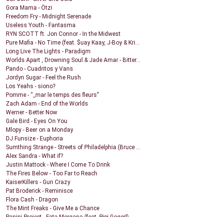
Gora Mama - Ötzi
Freedom Fry - Midnight Serenade
Useless Youth - Fantasma
RYN SCOTT ft. Jon Connor - In the Midwest
Pure Mafia - No Time (feat. $uay Kaay, J-Boy & Kri...
Long Live The Lights - Paradigm
Worlds Apart , Drowning Soul & Jade Amar - Bitter...
Pando - Cuadritos y Vans
Jordyn Sugar - Feel the Rush
Los Yeahs - siono?
Pomme - “_mar le temps des fleurs”
Zach Adam - End of the Worlds
Werner - Better Now
Gale Bird - Eyes On You
Mlopy - Beer on a Monday
DJ Funsize - Euphoria
Sumthing Strange - Streets of Philadelphia (Bruce ...
Alex Sandra - What if?
Justin Mattock - Where I Come To Drink
The Fires Below - Too Far to Reach
KaiserKillers - Gun Crazy
Pat Broderick - Reminisce
Flora Cash - Dragon
The Mint Freaks - Give Me a Chance