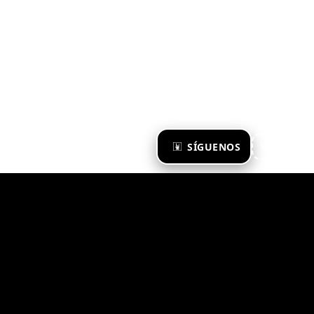
×
SÍGUENOS
Ya te sigo
Zona Emergente 2023
© ZONA EMERGENTE
TODOS LOS DERECHOS RESERVADOS