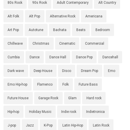
80s Rock
90s Rock
Adult Contemporary
Alt Country
Alt Folk
Alt Pop
Alternative Rock
Americana
Art Pop
Autotune
Bachata
Beats
Bedroom
Chillwave
Christmas
Cinematic
Commercial
Cumbia
Dance
Dance Hall
Dance Pop
Dancehall
Dark wave
Deep House
Disco
Dream Pop
Emo
Emo Hip-hop
Flamenco
Folk
Future Bass
Future House
Garage Rock
Glam
Hard rock
Hip-hop
Holiday Music
Indie rock
Indietronica
J-pop
Jazz
K-Pop
Latin Hip-Hop
Latin Rock