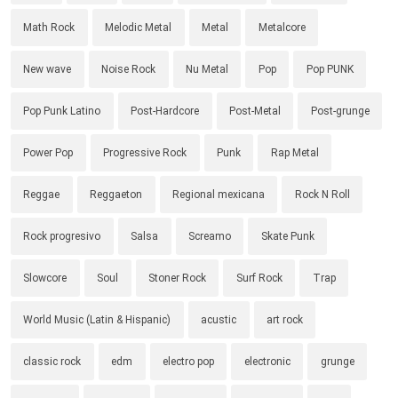
Math Rock
Melodic Metal
Metal
Metalcore
New wave
Noise Rock
Nu Metal
Pop
Pop PUNK
Pop Punk Latino
Post-Hardcore
Post-Metal
Post-grunge
Power Pop
Progressive Rock
Punk
Rap Metal
Reggae
Reggaeton
Regional mexicana
Rock N Roll
Rock progresivo
Salsa
Screamo
Skate Punk
Slowcore
Soul
Stoner Rock
Surf Rock
Trap
World Music (Latin & Hispanic)
acustic
art rock
classic rock
edm
electro pop
electronic
grunge