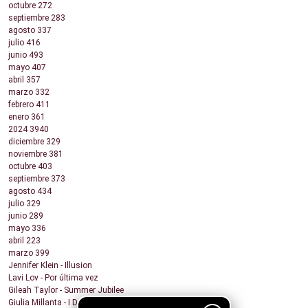
octubre
272
septiembre
283
agosto
337
julio
416
junio
493
mayo
407
abril
357
marzo
332
febrero
411
enero
361
2024
3940
diciembre
329
noviembre
381
octubre
403
septiembre
373
agosto
434
julio
329
junio
289
mayo
336
abril
223
marzo
399
Jennifer Klein - Illusion
Lavi Lov - Por última vez
Gileah Taylor - Summer Jubilee
Giulia Millanta - I Dance My Way