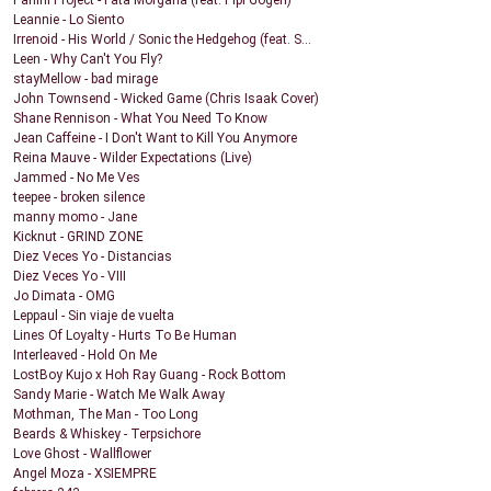
Panini Project - Fata Morgana (feat. Pipi Gogerl)
Leannie - Lo Siento
Irrenoid - His World / Sonic the Hedgehog (feat. S...
Leen - Why Can't You Fly?
stayMellow - bad mirage
John Townsend - Wicked Game (Chris Isaak Cover)
Shane Rennison - What You Need To Know
Jean Caffeine - I Don't Want to Kill You Anymore
Reina Mauve - Wilder Expectations (Live)
Jammed - No Me Ves
teepee - broken silence
manny momo - Jane
Kicknut - GRIND ZONE
Diez Veces Yo - Distancias
Diez Veces Yo - VIII
Jo Dimata - OMG
Leppaul - Sin viaje de vuelta
Lines Of Loyalty - Hurts To Be Human
Interleaved - Hold On Me
LostBoy Kujo x Hoh Ray Guang - Rock Bottom
Sandy Marie - Watch Me Walk Away
Mothman, The Man - Too Long
Beards & Whiskey - Terpsichore
Love Ghost - Wallflower
Angel Moza - XSIEMPRE