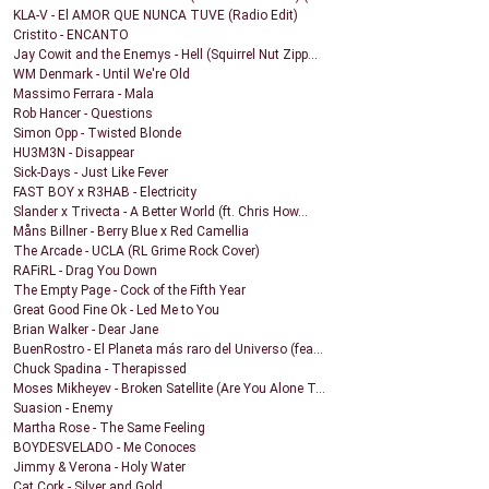
KLA-V - El AMOR QUE NUNCA TUVE (Radio Edit)
Cristito - ENCANTO
Jay Cowit and the Enemys - Hell (Squirrel Nut Zipp...
WM Denmark - Until We're Old
Massimo Ferrara - Mala
Rob Hancer - Questions
Simon Opp - Twisted Blonde
HU3M3N - Disappear
Sick-Days - Just Like Fever
FAST BOY x R3HAB - Electricity
Slander x Trivecta - A Better World (ft. Chris How...
Måns Billner - Berry Blue x Red Camellia
The Arcade - UCLA (RL Grime Rock Cover)
RAFiRL - Drag You Down
The Empty Page - Cock of the Fifth Year
Great Good Fine Ok - Led Me to You
Brian Walker - Dear Jane
BuenRostro - El Planeta más raro del Universo (fea...
Chuck Spadina - Therapissed
Moses Mikheyev - Broken Satellite (Are You Alone T...
Suasion - Enemy
Martha Rose - The Same Feeling
BOYDESVELADO - Me Conoces
Jimmy & Verona - Holy Water
Cat Cork - Silver and Gold