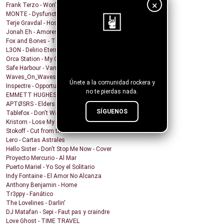
×
Frank Terzo - Won't Dance Alone
MONTE - Dysfunctional Mess
Terje Gravdal - Hostage In My Home (feat. Frida H...
Jonah Eh - Amores de Fin de Semana
Fox and Bones - Tricks
L3ON - Delirio Eterno
¡Sigue nuestro
Orca Station - My Compass
blog!
Safe Harbour - Vampire
Waves_On_Waves & Sonic Shades Of Blue & Castles Ma...
Únete a la comunidad rockera y
Inspectre - Opportunity
no te pierdas nada.
EMMETT HUGHES - What Will I Do
APTØSRS - Elders
SÍGUENOS
Tablefox - Don't Wait For Me To Be What You Want M...
Kristorn - Lose My Mind
Stokoff - Cut from the Same Cloth
Lero - Cartas Astrales
Hello Sister - Don't Stop Me Now - Cover
Proyecto Mercurio - Al Mar
Puerto Mariel - Yo Soy el Solitario
Indy Fontaine - El Amor No Alcanza
Anthony Benjamin - Home
Tr3ppy - Fanático
The Lovelines - Darlin'
DJ Matafan - Sepi - Faut pas y craindre
Love Ghost - TIME TRAVEL