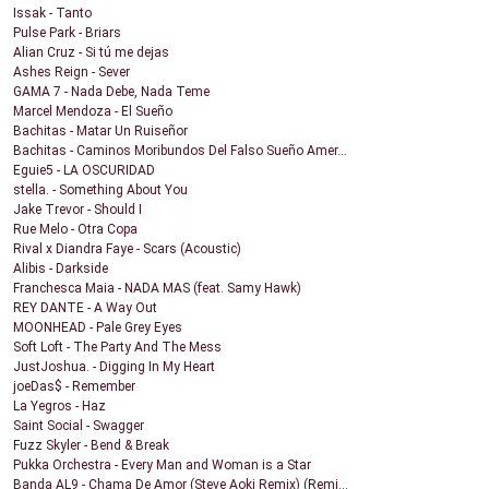
Issak - Tanto
Pulse Park - Briars
Alian Cruz - Si tú me dejas
Ashes Reign - Sever
GAMA 7 - Nada Debe, Nada Teme
Marcel Mendoza - El Sueño
Bachitas - Matar Un Ruiseñor
Bachitas - Caminos Moribundos Del Falso Sueño Amer...
Eguie5 - LA OSCURIDAD
stella. - Something About You
Jake Trevor - Should I
Rue Melo - Otra Copa
Rival x Diandra Faye - Scars (Acoustic)
Alibis - Darkside
Franchesca Maia - NADA MAS (feat. Samy Hawk)
REY DANTE - A Way Out
MOONHEAD - Pale Grey Eyes
Soft Loft - The Party And The Mess
JustJoshua. - Digging In My Heart
joeDas$ - Remember
La Yegros - Haz
Saint Social - Swagger
Fuzz Skyler - Bend & Break
Pukka Orchestra - Every Man and Woman is a Star
Banda AL9 - Chama De Amor (Steve Aoki Remix) (Remi...