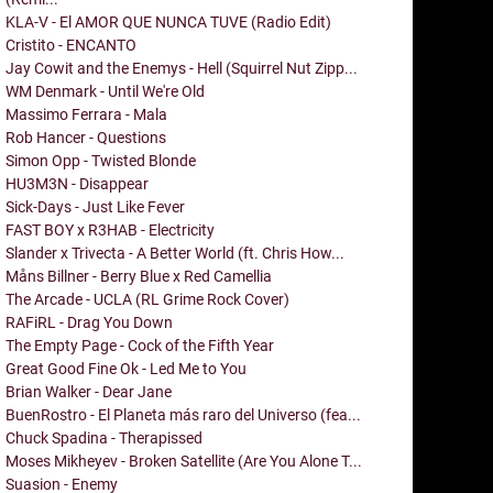
KLA-V - El AMOR QUE NUNCA TUVE (Radio Edit)
Cristito - ENCANTO
Jay Cowit and the Enemys - Hell (Squirrel Nut Zipp...
WM Denmark - Until We're Old
Massimo Ferrara - Mala
Rob Hancer - Questions
Simon Opp - Twisted Blonde
HU3M3N - Disappear
Sick-Days - Just Like Fever
FAST BOY x R3HAB - Electricity
Slander x Trivecta - A Better World (ft. Chris How...
Måns Billner - Berry Blue x Red Camellia
The Arcade - UCLA (RL Grime Rock Cover)
RAFiRL - Drag You Down
The Empty Page - Cock of the Fifth Year
Great Good Fine Ok - Led Me to You
Brian Walker - Dear Jane
BuenRostro - El Planeta más raro del Universo (fea...
Chuck Spadina - Therapissed
Moses Mikheyev - Broken Satellite (Are You Alone T...
Suasion - Enemy