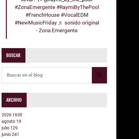
#ZonaEmergente
#RaymiByThePool
#FrenchHouse
#VocalEDM
#NewMusicFriday
♬ sonido original
- Zona Emergente
BUSCAR
ARCHIVO
2026
1630
agosto
19
julio
129
junio
241