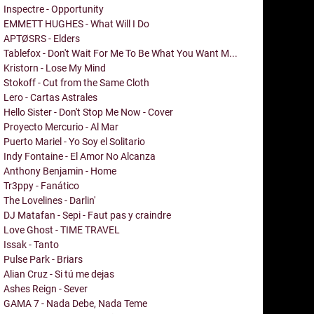
Inspectre - Opportunity
EMMETT HUGHES - What Will I Do
APTØSRS - Elders
Tablefox - Don't Wait For Me To Be What You Want M...
Kristorn - Lose My Mind
Stokoff - Cut from the Same Cloth
Lero - Cartas Astrales
Hello Sister - Don't Stop Me Now - Cover
Proyecto Mercurio - Al Mar
Puerto Mariel - Yo Soy el Solitario
Indy Fontaine - El Amor No Alcanza
Anthony Benjamin - Home
Tr3ppy - Fanático
The Lovelines - Darlin'
DJ Matafan - Sepi - Faut pas y craindre
Love Ghost - TIME TRAVEL
Issak - Tanto
Pulse Park - Briars
Alian Cruz - Si tú me dejas
Ashes Reign - Sever
GAMA 7 - Nada Debe, Nada Teme