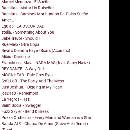
Marcel Mendoza - El Sueño
Bachitas - Matar Un Ruiseñor
Bachitas - Caminos Moribundos Del Falso Sueño
Amer...
Eguie5 - LA OSCURIDAD
stella. - Something About You
Jake Trevor - Should I
Rue Melo - Otra Copa
Rival x Diandra Faye - Scars (Acoustic)
Alibis - Darkside
Franchesca Maia - NADA MAS (feat. Samy Hawk)
REY DANTE - A Way Out
MOONHEAD - Pale Grey Eyes
Soft Loft - The Party And The Mess
JustJoshua. - Digging In My Heart
joeDas$ - Remember
La Yegros - Haz
Saint Social - Swagger
Fuzz Skyler - Bend & Break
Pukka Orchestra - Every Man and Woman is a Star
Banda AL9 - Chama De Amor (Steve Aoki Remix)
(Remi...