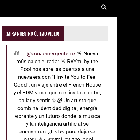
!MIRA NUESTRO ÚLTIMO VIDEO!
@zonaemergentemx
🚨 Nueva
música en el radar 🚨 RAYmi by the
Pool nos abre las puertas a una
nueva era con “I Invite You to Feel
Good”, un viaje entre el French House
y el EDM vocal que nos invita a soltar,
bailar y sentir. ✨🐱 Un artista que
combina identidad digital, energía
vibrante y un futuro donde la música
y la inteligencia artificial se
encuentran. ¿Listxs para dejarse
llevar? 🎶 @raymi_by_the_pool