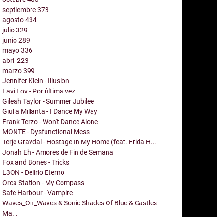
septiembre
373
agosto
434
julio
329
junio
289
mayo
336
abril
223
marzo
399
Jennifer Klein - Illusion
Lavi Lov - Por última vez
Gileah Taylor - Summer Jubilee
Giulia Millanta - I Dance My Way
Frank Terzo - Won't Dance Alone
MONTE - Dysfunctional Mess
Terje Gravdal - Hostage In My Home (feat. Frida H...
Jonah Eh - Amores de Fin de Semana
Fox and Bones - Tricks
L3ON - Delirio Eterno
Orca Station - My Compass
Safe Harbour - Vampire
Waves_On_Waves & Sonic Shades Of Blue & Castles
Ma...