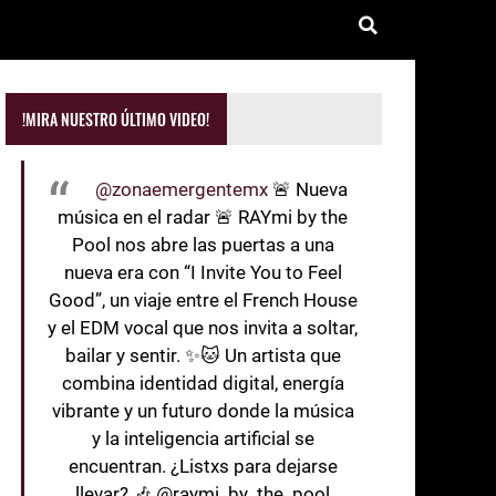
!MIRA NUESTRO ÚLTIMO VIDEO!
@zonaemergentemx
🚨 Nueva
música en el radar 🚨 RAYmi by the
Pool nos abre las puertas a una
nueva era con “I Invite You to Feel
Good”, un viaje entre el French House
y el EDM vocal que nos invita a soltar,
bailar y sentir. ✨🐱 Un artista que
combina identidad digital, energía
vibrante y un futuro donde la música
y la inteligencia artificial se
encuentran. ¿Listxs para dejarse
llevar? 🎶 @raymi_by_the_pool