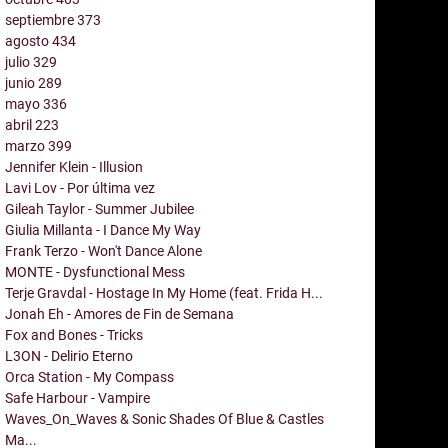
septiembre
373
agosto
434
julio
329
junio
289
mayo
336
abril
223
marzo
399
Jennifer Klein - Illusion
Lavi Lov - Por última vez
Gileah Taylor - Summer Jubilee
Giulia Millanta - I Dance My Way
Frank Terzo - Won't Dance Alone
MONTE - Dysfunctional Mess
Terje Gravdal - Hostage In My Home (feat. Frida H...
Jonah Eh - Amores de Fin de Semana
Fox and Bones - Tricks
L3ON - Delirio Eterno
Orca Station - My Compass
Safe Harbour - Vampire
Waves_On_Waves & Sonic Shades Of Blue & Castles
Ma...