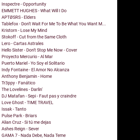
Inspectre - Opportunity
EMMETT HUGHES - What Will I Do
APTØSRS - Elders
Tablefox - Don't Wait For Me To Be What You Want M...
Kristorn - Lose My Mind
Stokoff - Cut from the Same Cloth
Lero - Cartas Astrales
Hello Sister - Don't Stop Me Now - Cover
Proyecto Mercurio - Al Mar
Puerto Mariel - Yo Soy el Solitario
Indy Fontaine - El Amor No Alcanza
Anthony Benjamin - Home
Tr3ppy - Fanático
The Lovelines - Darlin'
DJ Matafan - Sepi - Faut pas y craindre
Love Ghost - TIME TRAVEL
Issak - Tanto
Pulse Park - Briars
Alian Cruz - Si tú me dejas
Ashes Reign - Sever
GAMA 7 - Nada Debe, Nada Teme