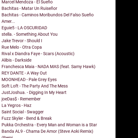
Marcel Mendoza - El Sueño
Bachitas - Matar Un Ruiseñor
Bachitas - Caminos Moribundos Del Falso Sueño
Amer...
Eguie5 - LA OSCURIDAD
stella. - Something About You
Jake Trevor - Should I
Rue Melo - Otra Copa
Rival x Diandra Faye - Scars (Acoustic)
Alibis - Darkside
Franchesca Maia - NADA MAS (feat. Samy Hawk)
REY DANTE - A Way Out
MOONHEAD - Pale Grey Eyes
Soft Loft - The Party And The Mess
JustJoshua. - Digging In My Heart
joeDas$ - Remember
La Yegros - Haz
Saint Social - Swagger
Fuzz Skyler - Bend & Break
Pukka Orchestra - Every Man and Woman is a Star
Banda AL9 - Chama De Amor (Steve Aoki Remix)
(Remi...