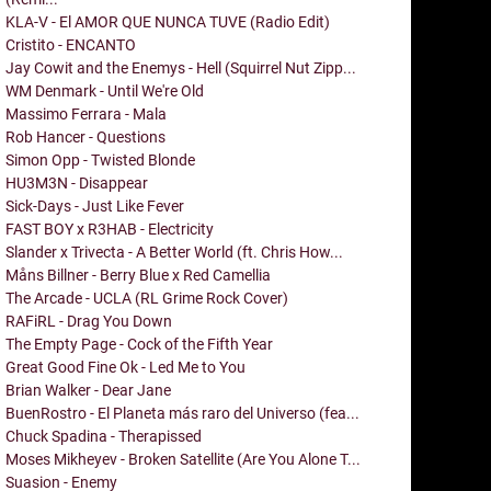
KLA-V - El AMOR QUE NUNCA TUVE (Radio Edit)
Cristito - ENCANTO
Jay Cowit and the Enemys - Hell (Squirrel Nut Zipp...
WM Denmark - Until We're Old
Massimo Ferrara - Mala
Rob Hancer - Questions
Simon Opp - Twisted Blonde
HU3M3N - Disappear
Sick-Days - Just Like Fever
FAST BOY x R3HAB - Electricity
Slander x Trivecta - A Better World (ft. Chris How...
Måns Billner - Berry Blue x Red Camellia
The Arcade - UCLA (RL Grime Rock Cover)
RAFiRL - Drag You Down
The Empty Page - Cock of the Fifth Year
Great Good Fine Ok - Led Me to You
Brian Walker - Dear Jane
BuenRostro - El Planeta más raro del Universo (fea...
Chuck Spadina - Therapissed
Moses Mikheyev - Broken Satellite (Are You Alone T...
Suasion - Enemy