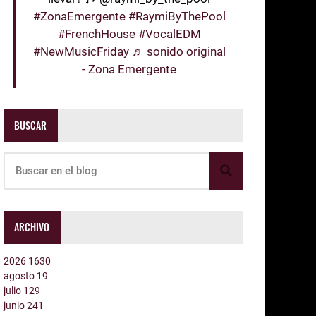
#ZonaEmergente
#RaymiByThePool
#FrenchHouse
#VocalEDM
#NewMusicFriday
♬ sonido original
- Zona Emergente
BUSCAR
ARCHIVO
2026
1630
agosto
19
julio
129
junio
241