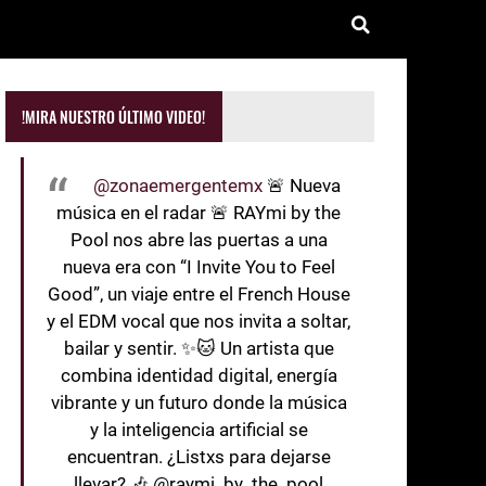
!MIRA NUESTRO ÚLTIMO VIDEO!
@zonaemergentemx
🚨 Nueva
música en el radar 🚨 RAYmi by the
Pool nos abre las puertas a una
nueva era con “I Invite You to Feel
Good”, un viaje entre el French House
y el EDM vocal que nos invita a soltar,
bailar y sentir. ✨🐱 Un artista que
combina identidad digital, energía
vibrante y un futuro donde la música
y la inteligencia artificial se
encuentran. ¿Listxs para dejarse
llevar? 🎶 @raymi_by_the_pool