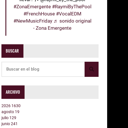
#ZonaEmergente
#RaymiByThePool
#FrenchHouse
#VocalEDM
#NewMusicFriday
♬ sonido original
- Zona Emergente
BUSCAR
ARCHIVO
2026
1630
agosto
19
julio
129
junio
241