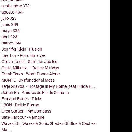
septiembre
373
agosto
434
julio
329
junio
289
mayo
336
abril
223
marzo
399
Jennifer Klein - Illusion
Lavi Lov - Por última vez
Gileah Taylor - Summer Jubilee
Giulia Millanta - I Dance My Way
Frank Terzo - Won't Dance Alone
MONTE - Dysfunctional Mess
Terje Gravdal - Hostage In My Home (feat. Frida H...
Jonah Eh - Amores de Fin de Semana
Fox and Bones - Tricks
L3ON - Delirio Eterno
Orca Station - My Compass
Safe Harbour - Vampire
Waves_On_Waves & Sonic Shades Of Blue & Castles
Ma...