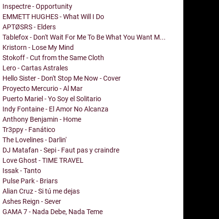
Inspectre - Opportunity
EMMETT HUGHES - What Will I Do
APTØSRS - Elders
Tablefox - Don't Wait For Me To Be What You Want M...
Kristorn - Lose My Mind
Stokoff - Cut from the Same Cloth
Lero - Cartas Astrales
Hello Sister - Don't Stop Me Now - Cover
Proyecto Mercurio - Al Mar
Puerto Mariel - Yo Soy el Solitario
Indy Fontaine - El Amor No Alcanza
Anthony Benjamin - Home
Tr3ppy - Fanático
The Lovelines - Darlin'
DJ Matafan - Sepi - Faut pas y craindre
Love Ghost - TIME TRAVEL
Issak - Tanto
Pulse Park - Briars
Alian Cruz - Si tú me dejas
Ashes Reign - Sever
GAMA 7 - Nada Debe, Nada Teme