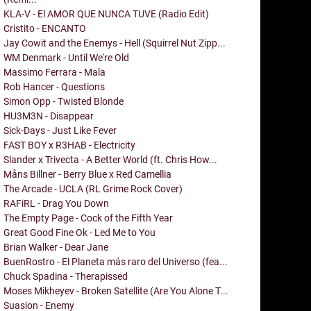
KLA-V - El AMOR QUE NUNCA TUVE (Radio Edit)
Cristito - ENCANTO
Jay Cowit and the Enemys - Hell (Squirrel Nut Zipp...
WM Denmark - Until We're Old
Massimo Ferrara - Mala
Rob Hancer - Questions
Simon Opp - Twisted Blonde
HU3M3N - Disappear
Sick-Days - Just Like Fever
FAST BOY x R3HAB - Electricity
Slander x Trivecta - A Better World (ft. Chris How...
Måns Billner - Berry Blue x Red Camellia
The Arcade - UCLA (RL Grime Rock Cover)
RAFiRL - Drag You Down
The Empty Page - Cock of the Fifth Year
Great Good Fine Ok - Led Me to You
Brian Walker - Dear Jane
BuenRostro - El Planeta más raro del Universo (fea...
Chuck Spadina - Therapissed
Moses Mikheyev - Broken Satellite (Are You Alone T...
Suasion - Enemy