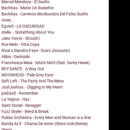
Marcel Mendoza - El Sueño
Bachitas - Matar Un Ruiseñor
Bachitas - Caminos Moribundos Del Falso Sueño
Amer...
Eguie5 - LA OSCURIDAD
stella. - Something About You
Jake Trevor - Should I
Rue Melo - Otra Copa
Rival x Diandra Faye - Scars (Acoustic)
Alibis - Darkside
Franchesca Maia - NADA MAS (feat. Samy Hawk)
REY DANTE - A Way Out
MOONHEAD - Pale Grey Eyes
Soft Loft - The Party And The Mess
JustJoshua. - Digging In My Heart
joeDas$ - Remember
La Yegros - Haz
Saint Social - Swagger
Fuzz Skyler - Bend & Break
Pukka Orchestra - Every Man and Woman is a Star
Banda AL9 - Chama De Amor (Steve Aoki Remix)
(Remi...