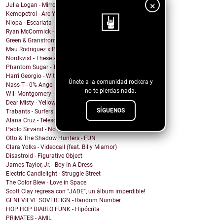
×
Julia Logan - Mirrors
Kemopetrol - Are You Coming Home?
Niopa - Escarlata
Ryan McCormick - Sonic Boom
Green & Granstrom - Only Summer
Mau Rodriguez x Perfecto Mando x Grupo la Union - ...
¡Sigue nuestro
Nordkvist - These are the days
blog!
Phantom Sugar - Too Psycho
Harri Georgio - With the Lights On
Únete a la comunidad rockera y
Nass-T - 0% Angel
no te pierdas nada.
Will Montgomery - Last Man Standing
Dear Misty - Yellow Cadillac
SÍGUENOS
Trabants - Surfers On Acid
Alana Cruz - Telescope
Pablo Sirvand - No soy
Otto & The Shadow Hunters - FUN
Clara Yolks - Videocall (feat. Billy Miamor)
Disastroid - Figurative Object
James Taylor, Jr. - Boy In A Dress
Electric Candlelight - Struggle Street
The Color Blew - Love in Space
Scott Clay regresa con "JADE", un álbum imperdible!
GENEVIEVE SOVEREIGN - Random Number
HOP HOP DIABLO FUNK - Hipócrita
PRIMATES - AMIL