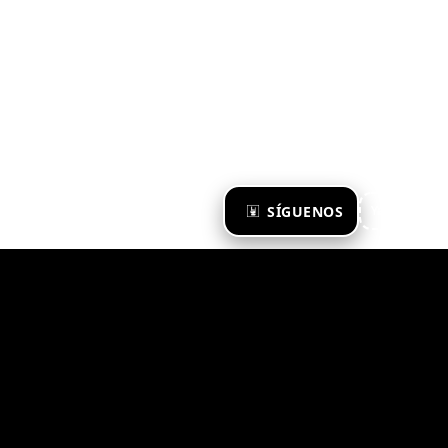
×
SÍGUENOS
Ya te sigo
Zona Emergente 2023
© ZONA EMERGENTE
TODOS LOS DERECHOS RESERVADOS