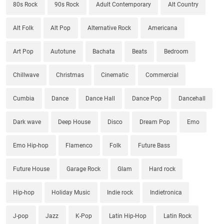
80s Rock
90s Rock
Adult Contemporary
Alt Country
Alt Folk
Alt Pop
Alternative Rock
Americana
Art Pop
Autotune
Bachata
Beats
Bedroom
Chillwave
Christmas
Cinematic
Commercial
Cumbia
Dance
Dance Hall
Dance Pop
Dancehall
Dark wave
Deep House
Disco
Dream Pop
Emo
Emo Hip-hop
Flamenco
Folk
Future Bass
Future House
Garage Rock
Glam
Hard rock
Hip-hop
Holiday Music
Indie rock
Indietronica
J-pop
Jazz
K-Pop
Latin Hip-Hop
Latin Rock