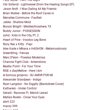
Fuzz Skyler - I Am The Night
Vár Sofandi - Lightvessel (from the Healing Songs EP)
Jason Nott - I Was Dating All My Friends
Brian Walker - Before the Roof Caves in
Manatee Commune - Faulted
Jakke - Shallow Mold
Bryson Briight - Middleofnowhere, TX
Buddy Junior - POSSESSION
zohd - Kids in the City, Pt. 2
Heart of Pine - Voodoo Leg Bone
Rony Rex x Kitty - Papi
Alex Kade x Mikara x HASHON - Metamorphosis
GreenWing - Fences
Marc D’leon - Poesías Modernas
Chancla Fight Club - Arkenstone
Bealby Point - For Your Time
RISE x stayMellow - Here I Am
el boricua gnsproo - SU AMOR POR MI
Alexander Grandjean - Indigo
Ryan Langdon - No Diggity (Blackstreet Cover)
Katharein - Under Control
Gerald - Razones Ft. Marick Lewaii
Matías Roden - Close Your Eyes
abril
223
marzo
399