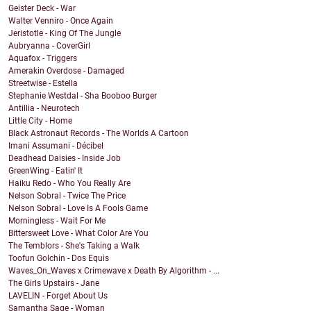
Geister Deck - War
Walter Venniro - Once Again
Jeristotle - King Of The Jungle
Aubryanna - CoverGirl
Aquafox - Triggers
Amerakin Overdose - Damaged
Streetwise - Estella
Stephanie Westdal - Sha Booboo Burger
Antillia - Neurotech
Little City - Home
Black Astronaut Records - The Worlds A Cartoon
Imani Assumani - Décibel
Deadhead Daisies - Inside Job
GreenWing - Eatin' It
Haiku Redo - Who You Really Are
Nelson Sobral - Twice The Price
Nelson Sobral - Love Is A Fools Game
Morningless - Wait For Me
Bittersweet Love - What Color Are You
The Temblors - She's Taking a Walk
Toofun Golchin - Dos Equis
Waves_On_Waves x Crimewave x Death By Algorithm - ...
The Girls Upstairs - Jane
LAVELIN - Forget About Us
Samantha Sage - Woman