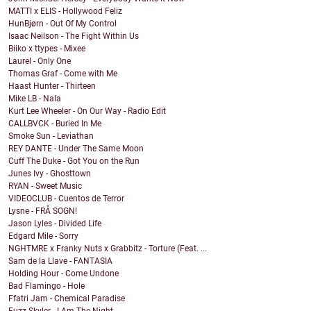
MATTI x ELIS - Hollywood Feliz
HunBjørn - Out Of My Control
Isaac Neilson - The Fight Within Us
Biiko x ttypes - Mixee
Laurel - Only One
Thomas Graf - Come with Me
Haast Hunter - Thirteen
Mike LB - Nala
Kurt Lee Wheeler - On Our Way - Radio Edit
CALLBVCK - Buried In Me
Smoke Sun - Leviathan
REY DANTE - Under The Same Moon
Cuff The Duke - Got You on the Run
Junes Ivy - Ghosttown
RYAN - Sweet Music
VIDEOCLUB - Cuentos de Terror
Lysne - FRÅ SOGN!
Jason Lyles - Divided Life
Edgard Mile - Sorry
NGHTMRE x Franky Nuts x Grabbitz - Torture (Feat. ...
Sam de la Llave - FANTASIA
Holding Hour - Come Undone
Bad Flamingo - Hole
Ffatri Jam - Chemical Paradise