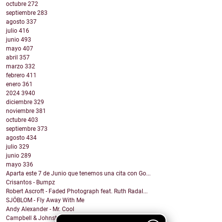
octubre
272
septiembre
283
agosto
337
julio
416
junio
493
mayo
407
abril
357
marzo
332
febrero
411
enero
361
2024
3940
diciembre
329
noviembre
381
octubre
403
septiembre
373
agosto
434
julio
329
junio
289
mayo
336
Aparta este 7 de Junio que tenemos una cita con Go...
Crisantos - Bumpz
Robert Ascroft - Faded Photograph feat. Ruth Radal...
SJÖBLOM - Fly Away With Me
Andy Alexander - Mr. Cool
Campbell & Johnston - Don’t Get Down (On a Good Th...