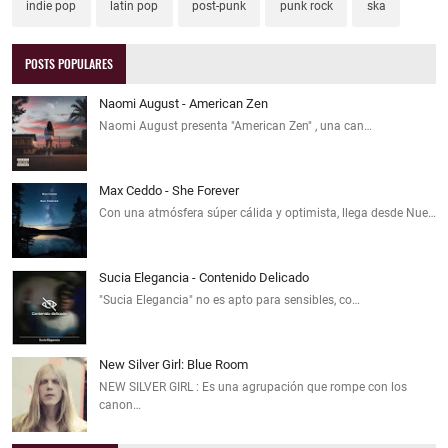
indie pop
latin pop
post-punk
punk rock
ska
POSTS POPULARES
Naomi August - American Zen
Naomi August presenta "American Zen" , una can…
Max Ceddo - She Forever
Con una atmósfera súper cálida y optimista, llega desde Nue…
Sucia Elegancia - Contenido Delicado
"Sucia Elegancia" no es apto para sensibles, co…
New Silver Girl: Blue Room
NEW SILVER GIRL : Es una agrupación que rompe con los
canon…