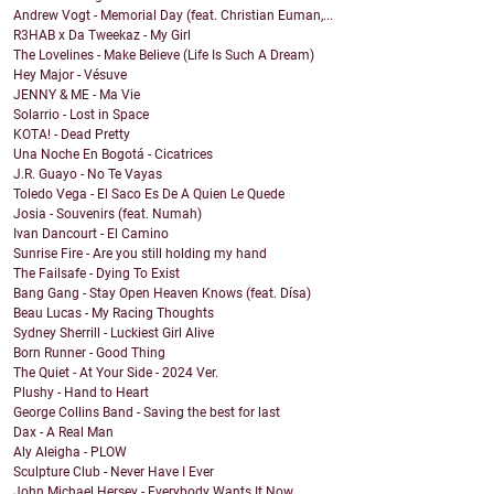
Andrew Vogt - Memorial Day (feat. Christian Euman,...
R3HAB x Da Tweekaz - My Girl
The Lovelines - Make Believe (Life Is Such A Dream)
Hey Major - Vésuve
JENNY & ME - Ma Vie
Solarrio - Lost in Space
KOTA! - Dead Pretty
Una Noche En Bogotá - Cicatrices
J.R. Guayo - No Te Vayas
Toledo Vega - El Saco Es De A Quien Le Quede
Josia - Souvenirs (feat. Numah)
Ivan Dancourt - El Camino
Sunrise Fire - Are you still holding my hand
The Failsafe - Dying To Exist
Bang Gang - Stay Open Heaven Knows (feat. Dísa)
Beau Lucas - My Racing Thoughts
Sydney Sherrill - Luckiest Girl Alive
Born Runner - Good Thing
The Quiet - At Your Side - 2024 Ver.
Plushy - Hand to Heart
George Collins Band - Saving the best for last
Dax - A Real Man
Aly Aleigha - PLOW
Sculpture Club - Never Have I Ever
John Michael Hersey - Everybody Wants It Now