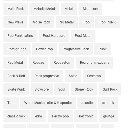
Math Rock
Melodic Metal
Metal
Metalcore
New wave
Noise Rock
Nu Metal
Pop
Pop PUNK
Pop Punk Latino
Post-Hardcore
Post-Metal
Post-grunge
Power Pop
Progressive Rock
Punk
Rap Metal
Reggae
Reggaeton
Regional mexicana
Rock N Roll
Rock progresivo
Salsa
Screamo
Skate Punk
Slowcore
Soul
Stoner Rock
Surf Rock
Trap
World Music (Latin & Hispanic)
acustic
art rock
classic rock
edm
electro pop
electronic
grunge