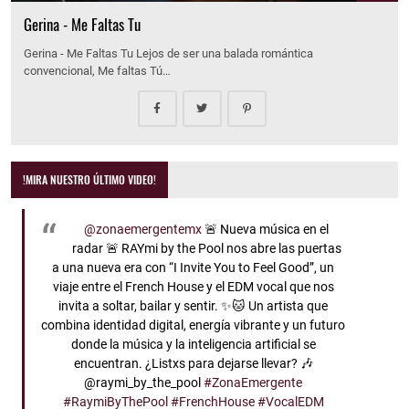
Gerina - Me Faltas Tu
Gerina - Me Faltas Tu Lejos de ser una balada romántica
convencional, Me faltas Tú…
!MIRA NUESTRO ÚLTIMO VIDEO!
@zonaemergentemx
🚨 Nueva música en el
radar 🚨 RAYmi by the Pool nos abre las puertas
a una nueva era con “I Invite You to Feel Good”, un
viaje entre el French House y el EDM vocal que nos
invita a soltar, bailar y sentir. ✨🐱 Un artista que
combina identidad digital, energía vibrante y un futuro
donde la música y la inteligencia artificial se
encuentran. ¿Listxs para dejarse llevar? 🎶
@raymi_by_the_pool
#ZonaEmergente
#RaymiByThePool
#FrenchHouse
#VocalEDM