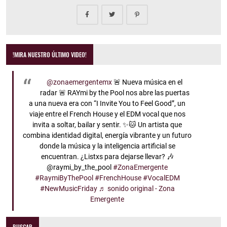
!MIRA NUESTRO ÚLTIMO VIDEO!
@zonaemergentemx
🚨 Nueva música en el
radar 🚨 RAYmi by the Pool nos abre las puertas
a una nueva era con “I Invite You to Feel Good”, un
viaje entre el French House y el EDM vocal que nos
invita a soltar, bailar y sentir. ✨🐱 Un artista que
combina identidad digital, energía vibrante y un futuro
donde la música y la inteligencia artificial se
encuentran. ¿Listxs para dejarse llevar? 🎶
@raymi_by_the_pool
#ZonaEmergente
#RaymiByThePool
#FrenchHouse
#VocalEDM
#NewMusicFriday
♬ sonido original - Zona
Emergente
BUSCAR