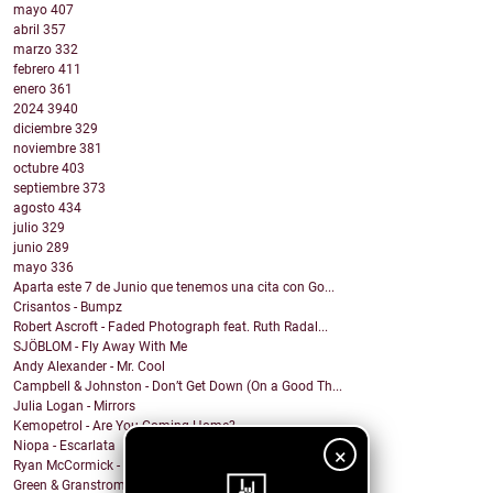
mayo
407
abril
357
marzo
332
febrero
411
enero
361
2024
3940
diciembre
329
noviembre
381
octubre
403
septiembre
373
agosto
434
julio
329
junio
289
mayo
336
Aparta este 7 de Junio que tenemos una cita con Go...
Crisantos - Bumpz
Robert Ascroft - Faded Photograph feat. Ruth Radal...
SJÖBLOM - Fly Away With Me
Andy Alexander - Mr. Cool
Campbell & Johnston - Don’t Get Down (On a Good Th...
Julia Logan - Mirrors
Kemopetrol - Are You Coming Home?
Niopa - Escarlata
×
Ryan McCormick - Sonic Boom
Green & Granstrom - Only Summer