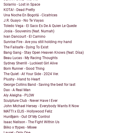
Solarrio - Lost in Space
KOTA! - Dead Pretty
Una Noche En Bogotá - Cicatrices
J.R. Guayo - No Te Vayas
Toledo Vega - El Saco Es De A Quien Le Quede
Josia - Souvenirs (feat. Numah)
Ivan Dancourt - El Camino
Sunrise Fire - Are you still holding my hand
The Failsafe - Dying To Exist
Bang Gang - Stay Open Heaven Knows (feat. Dísa)
Beau Lucas - My Racing Thoughts
Sydney Sherrill - Luckiest Girl Alive
Born Runner - Good Thing
The Quiet - At Your Side - 2024 Ver.
Plushy - Hand to Heart
George Collins Band - Saving the best for last
Dax - A Real Man
Aly Aleigha - PLOW
Sculpture Club - Never Have I Ever
John Michael Hersey - Everybody Wants It Now
MATTI x ELIS - Hollywood Feliz
HunBjørn - Out Of My Control
Isaac Neilson - The Fight Within Us
Biiko x ttypes - Mixee
Laurel - Only One