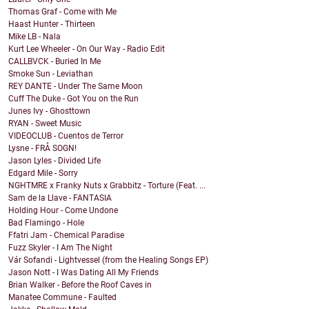
Thomas Graf - Come with Me
Haast Hunter - Thirteen
Mike LB - Nala
Kurt Lee Wheeler - On Our Way - Radio Edit
CALLBVCK - Buried In Me
Smoke Sun - Leviathan
REY DANTE - Under The Same Moon
Cuff The Duke - Got You on the Run
Junes Ivy - Ghosttown
RYAN - Sweet Music
VIDEOCLUB - Cuentos de Terror
Lysne - FRÅ SOGN!
Jason Lyles - Divided Life
Edgard Mile - Sorry
NGHTMRE x Franky Nuts x Grabbitz - Torture (Feat. ...
Sam de la Llave - FANTASIA
Holding Hour - Come Undone
Bad Flamingo - Hole
Ffatri Jam - Chemical Paradise
Fuzz Skyler - I Am The Night
Vár Sofandi - Lightvessel (from the Healing Songs EP)
Jason Nott - I Was Dating All My Friends
Brian Walker - Before the Roof Caves in
Manatee Commune - Faulted