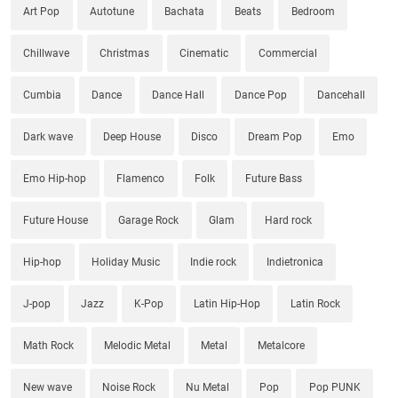
Art Pop
Autotune
Bachata
Beats
Bedroom
Chillwave
Christmas
Cinematic
Commercial
Cumbia
Dance
Dance Hall
Dance Pop
Dancehall
Dark wave
Deep House
Disco
Dream Pop
Emo
Emo Hip-hop
Flamenco
Folk
Future Bass
Future House
Garage Rock
Glam
Hard rock
Hip-hop
Holiday Music
Indie rock
Indietronica
J-pop
Jazz
K-Pop
Latin Hip-Hop
Latin Rock
Math Rock
Melodic Metal
Metal
Metalcore
New wave
Noise Rock
Nu Metal
Pop
Pop PUNK