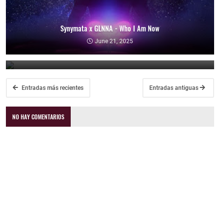
Synymata x GLNNA - Who I Am Now
Markus Schulz - You Belong
June 21, 2025
April 24, 2025
Entradas más recientes
Entradas antiguas
NO HAY COMENTARIOS