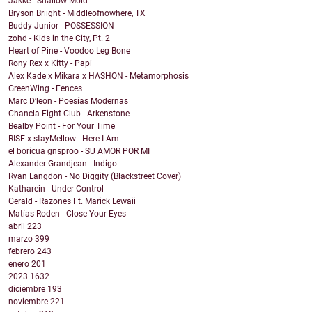
Jakke - Shallow Mold
Bryson Briight - Middleofnowhere, TX
Buddy Junior - POSSESSION
zohd - Kids in the City, Pt. 2
Heart of Pine - Voodoo Leg Bone
Rony Rex x Kitty - Papi
Alex Kade x Mikara x HASHON - Metamorphosis
GreenWing - Fences
Marc D’leon - Poesías Modernas
Chancla Fight Club - Arkenstone
Bealby Point - For Your Time
RISE x stayMellow - Here I Am
el boricua gnsproo - SU AMOR POR MI
Alexander Grandjean - Indigo
Ryan Langdon - No Diggity (Blackstreet Cover)
Katharein - Under Control
Gerald - Razones Ft. Marick Lewaii
Matías Roden - Close Your Eyes
abril
223
marzo
399
febrero
243
enero
201
2023
1632
diciembre
193
noviembre
221