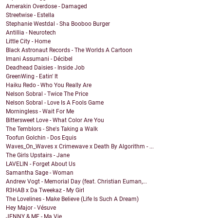
Amerakin Overdose - Damaged
Streetwise - Estella
Stephanie Westdal - Sha Booboo Burger
Antillia - Neurotech
Little City - Home
Black Astronaut Records - The Worlds A Cartoon
Imani Assumani - Décibel
Deadhead Daisies - Inside Job
GreenWing - Eatin' It
Haiku Redo - Who You Really Are
Nelson Sobral - Twice The Price
Nelson Sobral - Love Is A Fools Game
Morningless - Wait For Me
Bittersweet Love - What Color Are You
The Temblors - She's Taking a Walk
Toofun Golchin - Dos Equis
Waves_On_Waves x Crimewave x Death By Algorithm - ...
The Girls Upstairs - Jane
LAVELIN - Forget About Us
Samantha Sage - Woman
Andrew Vogt - Memorial Day (feat. Christian Euman,...
R3HAB x Da Tweekaz - My Girl
The Lovelines - Make Believe (Life Is Such A Dream)
Hey Major - Vésuve
JENNY & ME - Ma Vie