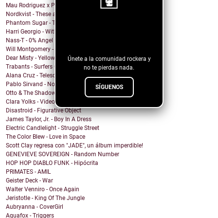
Mau Rodriguez x Perfecto Mando x Grupo la Union - ...
Nordkvist - These are the days
Phantom Sugar - Too Psycho
¡Sigue nuestro
Harri Georgio - With the Lights On
Nass-T - 0% Angel
blog!
Will Montgomery - Last Man Standing
Dear Misty - Yellow Cadillac
Únete a la comunidad rockera y
Trabants - Surfers On Acid
no te pierdas nada.
Alana Cruz - Telescope
Pablo Sirvand - No soy
SÍGUENOS
Otto & The Shadow Hunters - FUN
Clara Yolks - Videocall (feat. Billy Miamor)
Disastroid - Figurative Object
James Taylor, Jr. - Boy In A Dress
Electric Candlelight - Struggle Street
The Color Blew - Love in Space
Scott Clay regresa con "JADE", un álbum imperdible!
GENEVIEVE SOVEREIGN - Random Number
HOP HOP DIABLO FUNK - Hipócrita
PRIMATES - AMIL
Geister Deck - War
Walter Venniro - Once Again
Jeristotle - King Of The Jungle
Aubryanna - CoverGirl
Aquafox - Triggers