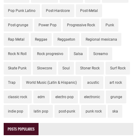
Pop Punk Latino
Post-Hardcore
Post-Metal
Post-grunge
Power Pop
Progressive Rock
Punk
Rap Metal
Reggae
Reggaeton
Regional mexicana
Rock N Roll
Rock progresivo
Salsa
Screamo
Skate Punk
Slowcore
Soul
Stoner Rock
Surf Rock
Trap
World Music (Latin & Hispanic)
acustic
art rock
classic rock
edm
electro pop
electronic
grunge
indie pop
latin pop
post-punk
punk rock
ska
POSTS POPULARES