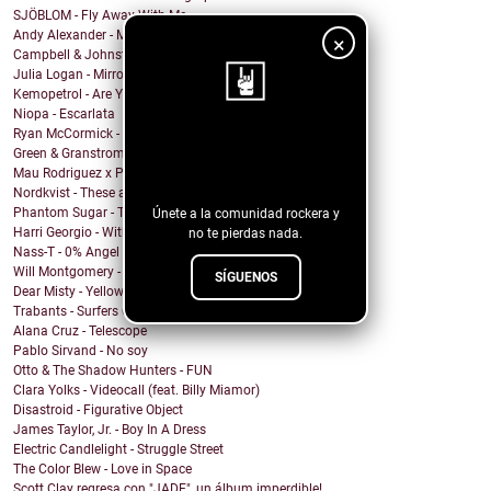
SJÖBLOM - Fly Away With Me
Andy Alexander - Mr. Cool
×
Campbell & Johnston - Don’t Get Down (On a Good Th...
Julia Logan - Mirrors
Kemopetrol - Are You Coming Home?
Niopa - Escarlata
Ryan McCormick - Sonic Boom
¡Sigue nuestro
Green & Granstrom - Only Summer
Mau Rodriguez x Perfecto Mando x Grupo la Union - ...
blog!
Nordkvist - These are the days
Phantom Sugar - Too Psycho
Únete a la comunidad rockera y
Harri Georgio - With the Lights On
no te pierdas nada.
Nass-T - 0% Angel
Will Montgomery - Last Man Standing
SÍGUENOS
Dear Misty - Yellow Cadillac
Trabants - Surfers On Acid
Alana Cruz - Telescope
Pablo Sirvand - No soy
Otto & The Shadow Hunters - FUN
Clara Yolks - Videocall (feat. Billy Miamor)
Disastroid - Figurative Object
James Taylor, Jr. - Boy In A Dress
Electric Candlelight - Struggle Street
The Color Blew - Love in Space
Scott Clay regresa con "JADE", un álbum imperdible!