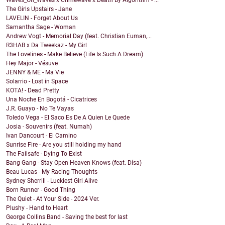
Waves_On_Waves x Crimewave x Death By Algorithm - ...
The Girls Upstairs - Jane
LAVELIN - Forget About Us
Samantha Sage - Woman
Andrew Vogt - Memorial Day (feat. Christian Euman,...
R3HAB x Da Tweekaz - My Girl
The Lovelines - Make Believe (Life Is Such A Dream)
Hey Major - Vésuve
JENNY & ME - Ma Vie
Solarrio - Lost in Space
KOTA! - Dead Pretty
Una Noche En Bogotá - Cicatrices
J.R. Guayo - No Te Vayas
Toledo Vega - El Saco Es De A Quien Le Quede
Josia - Souvenirs (feat. Numah)
Ivan Dancourt - El Camino
Sunrise Fire - Are you still holding my hand
The Failsafe - Dying To Exist
Bang Gang - Stay Open Heaven Knows (feat. Dísa)
Beau Lucas - My Racing Thoughts
Sydney Sherrill - Luckiest Girl Alive
Born Runner - Good Thing
The Quiet - At Your Side - 2024 Ver.
Plushy - Hand to Heart
George Collins Band - Saving the best for last