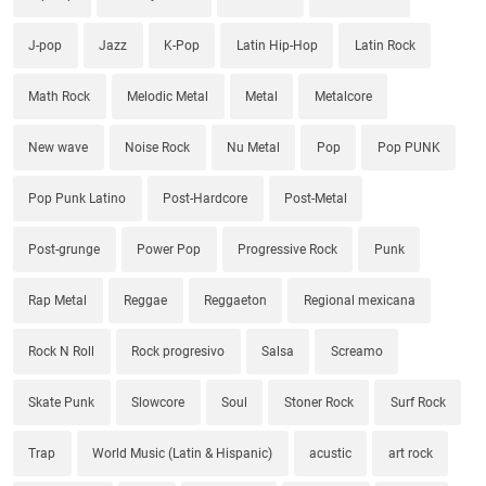
J-pop
Jazz
K-Pop
Latin Hip-Hop
Latin Rock
Math Rock
Melodic Metal
Metal
Metalcore
New wave
Noise Rock
Nu Metal
Pop
Pop PUNK
Pop Punk Latino
Post-Hardcore
Post-Metal
Post-grunge
Power Pop
Progressive Rock
Punk
Rap Metal
Reggae
Reggaeton
Regional mexicana
Rock N Roll
Rock progresivo
Salsa
Screamo
Skate Punk
Slowcore
Soul
Stoner Rock
Surf Rock
Trap
World Music (Latin & Hispanic)
acustic
art rock