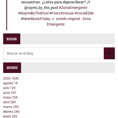
encuentran. ¿Listxs para dejarse llevar? 🎶
@raymi_by_the_pool
#ZonaEmergente
#RaymiByThePool
#FrenchHouse
#VocalEDM
#NewMusicFriday
♬ sonido original - Zona
Emergente
BUSCAR
ARCHIVO
2026
1630
agosto
19
julio
129
junio
241
mayo
254
abril
280
marzo
259
febrero
246
enero
202