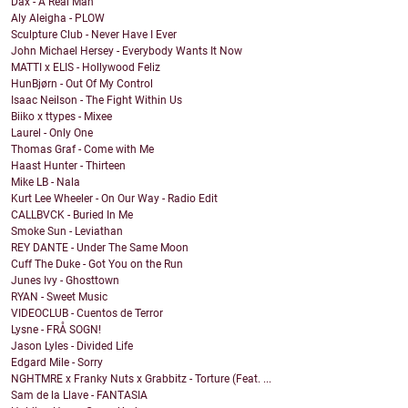
Dax - A Real Man
Aly Aleigha - PLOW
Sculpture Club - Never Have I Ever
John Michael Hersey - Everybody Wants It Now
MATTI x ELIS - Hollywood Feliz
HunBjørn - Out Of My Control
Isaac Neilson - The Fight Within Us
Biiko x ttypes - Mixee
Laurel - Only One
Thomas Graf - Come with Me
Haast Hunter - Thirteen
Mike LB - Nala
Kurt Lee Wheeler - On Our Way - Radio Edit
CALLBVCK - Buried In Me
Smoke Sun - Leviathan
REY DANTE - Under The Same Moon
Cuff The Duke - Got You on the Run
Junes Ivy - Ghosttown
RYAN - Sweet Music
VIDEOCLUB - Cuentos de Terror
Lysne - FRÅ SOGN!
Jason Lyles - Divided Life
Edgard Mile - Sorry
NGHTMRE x Franky Nuts x Grabbitz - Torture (Feat. ...
Sam de la Llave - FANTASIA