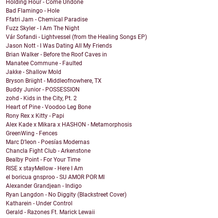
Holding Hour - Come Undone
Bad Flamingo - Hole
Ffatri Jam - Chemical Paradise
Fuzz Skyler - I Am The Night
Vár Sofandi - Lightvessel (from the Healing Songs EP)
Jason Nott - I Was Dating All My Friends
Brian Walker - Before the Roof Caves in
Manatee Commune - Faulted
Jakke - Shallow Mold
Bryson Briight - Middleofnowhere, TX
Buddy Junior - POSSESSION
zohd - Kids in the City, Pt. 2
Heart of Pine - Voodoo Leg Bone
Rony Rex x Kitty - Papi
Alex Kade x Mikara x HASHON - Metamorphosis
GreenWing - Fences
Marc D’leon - Poesías Modernas
Chancla Fight Club - Arkenstone
Bealby Point - For Your Time
RISE x stayMellow - Here I Am
el boricua gnsproo - SU AMOR POR MI
Alexander Grandjean - Indigo
Ryan Langdon - No Diggity (Blackstreet Cover)
Katharein - Under Control
Gerald - Razones Ft. Marick Lewaii