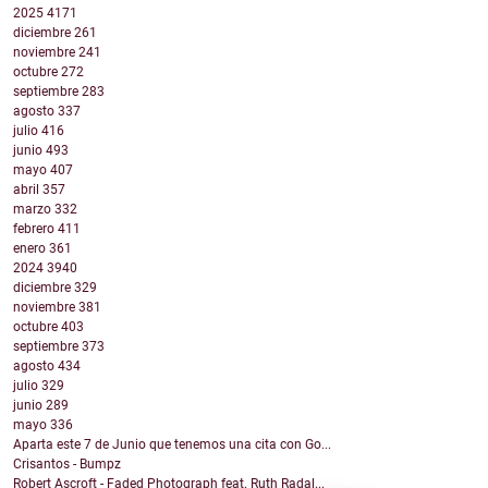
2025
4171
diciembre
261
noviembre
241
octubre
272
septiembre
283
agosto
337
julio
416
junio
493
mayo
407
abril
357
marzo
332
febrero
411
enero
361
2024
3940
diciembre
329
noviembre
381
octubre
403
septiembre
373
agosto
434
julio
329
junio
289
mayo
336
Aparta este 7 de Junio que tenemos una cita con Go...
Crisantos - Bumpz
Robert Ascroft - Faded Photograph feat. Ruth Radal...