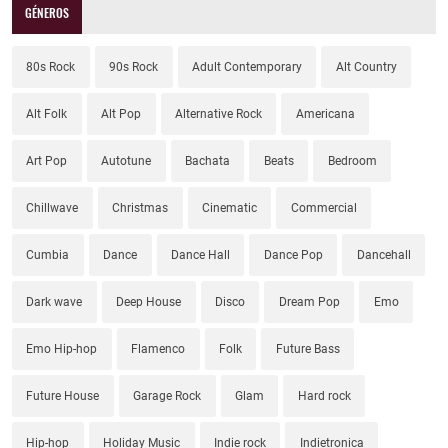
GÉNEROS
80s Rock
90s Rock
Adult Contemporary
Alt Country
Alt Folk
Alt Pop
Alternative Rock
Americana
Art Pop
Autotune
Bachata
Beats
Bedroom
Chillwave
Christmas
Cinematic
Commercial
Cumbia
Dance
Dance Hall
Dance Pop
Dancehall
Dark wave
Deep House
Disco
Dream Pop
Emo
Emo Hip-hop
Flamenco
Folk
Future Bass
Future House
Garage Rock
Glam
Hard rock
Hip-hop
Holiday Music
Indie rock
Indietronica