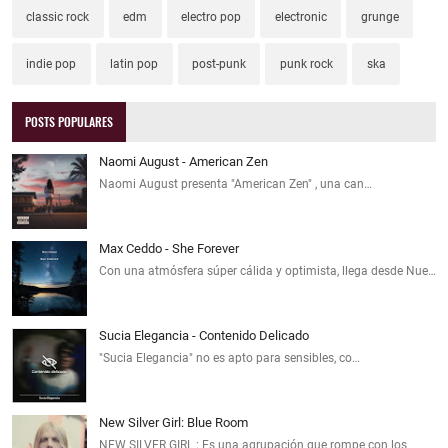
classic rock
edm
electro pop
electronic
grunge
indie pop
latin pop
post-punk
punk rock
ska
POSTS POPULARES
Naomi August - American Zen
Naomi August presenta "American Zen" , una can…
Max Ceddo - She Forever
Con una atmósfera súper cálida y optimista, llega desde Nue…
Sucia Elegancia - Contenido Delicado
"Sucia Elegancia" no es apto para sensibles, co…
New Silver Girl: Blue Room
NEW SILVER GIRL : Es una agrupación que rompe con los