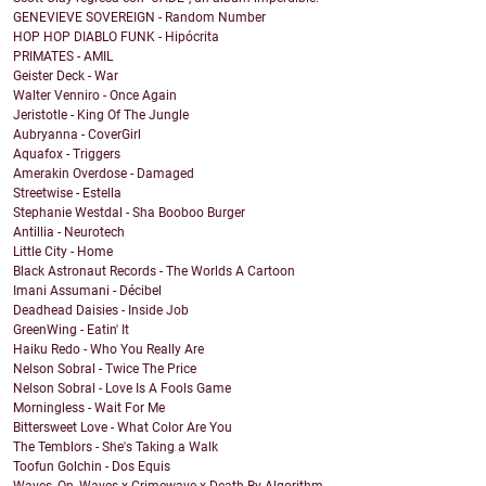
GENEVIEVE SOVEREIGN - Random Number
HOP HOP DIABLO FUNK - Hipócrita
PRIMATES - AMIL
Geister Deck - War
Walter Venniro - Once Again
Jeristotle - King Of The Jungle
Aubryanna - CoverGirl
Aquafox - Triggers
Amerakin Overdose - Damaged
Streetwise - Estella
Stephanie Westdal - Sha Booboo Burger
Antillia - Neurotech
Little City - Home
Black Astronaut Records - The Worlds A Cartoon
Imani Assumani - Décibel
Deadhead Daisies - Inside Job
GreenWing - Eatin' It
Haiku Redo - Who You Really Are
Nelson Sobral - Twice The Price
Nelson Sobral - Love Is A Fools Game
Morningless - Wait For Me
Bittersweet Love - What Color Are You
The Temblors - She's Taking a Walk
Toofun Golchin - Dos Equis