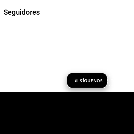
Seguidores
×
SÍGUENOS
Ya te sigo