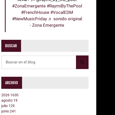
#ZonaEmergente
#RaymiByThePool
#FrenchHouse
#VocalEDM
#NewMusicFriday
♬ sonido original
- Zona Emergente
BUSCAR
ARCHIVO
2026
1630
agosto
19
julio
129
junio
241