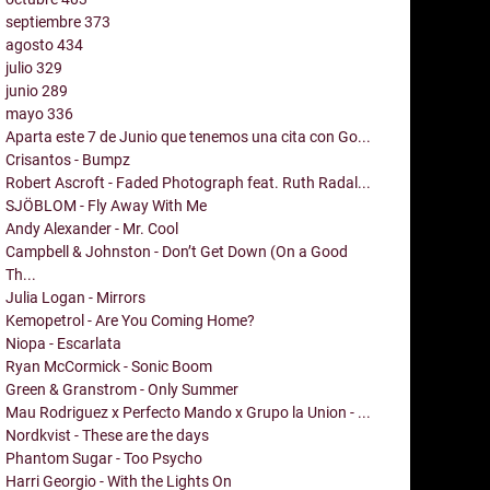
septiembre
373
agosto
434
julio
329
junio
289
mayo
336
Aparta este 7 de Junio que tenemos una cita con Go...
Crisantos - Bumpz
Robert Ascroft - Faded Photograph feat. Ruth Radal...
SJÖBLOM - Fly Away With Me
Andy Alexander - Mr. Cool
Campbell & Johnston - Don’t Get Down (On a Good
Th...
Julia Logan - Mirrors
Kemopetrol - Are You Coming Home?
Niopa - Escarlata
Ryan McCormick - Sonic Boom
Green & Granstrom - Only Summer
Mau Rodriguez x Perfecto Mando x Grupo la Union - ...
Nordkvist - These are the days
Phantom Sugar - Too Psycho
Harri Georgio - With the Lights On