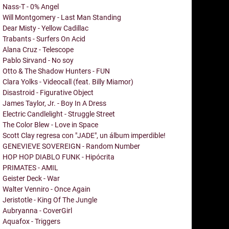
Nass-T - 0% Angel
Will Montgomery - Last Man Standing
Dear Misty - Yellow Cadillac
Trabants - Surfers On Acid
Alana Cruz - Telescope
Pablo Sirvand - No soy
Otto & The Shadow Hunters - FUN
Clara Yolks - Videocall (feat. Billy Miamor)
Disastroid - Figurative Object
James Taylor, Jr. - Boy In A Dress
Electric Candlelight - Struggle Street
The Color Blew - Love in Space
Scott Clay regresa con "JADE", un álbum imperdible!
GENEVIEVE SOVEREIGN - Random Number
HOP HOP DIABLO FUNK - Hipócrita
PRIMATES - AMIL
Geister Deck - War
Walter Venniro - Once Again
Jeristotle - King Of The Jungle
Aubryanna - CoverGirl
Aquafox - Triggers