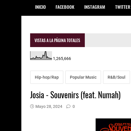
INICIO
FACEBOOK
INSTAGRAM
TWITTER
VISTAS A LA PÁGINA TOTALES
1,265,666
Hip-hop/Rap
Popular Music
R&B/Soul
Josia - Souvenirs (feat. Numah)
Mayo 28, 2024
0