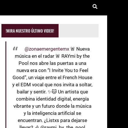
!MIRA NUESTRO ÚLTIMO VIDEO!
@zonaemergentemx
🚨 Nueva
música en el radar 🚨 RAYmi by the
Pool nos abre las puertas a una
nueva era con “I Invite You to Feel
Good”, un viaje entre el French House
y el EDM vocal que nos invita a soltar,
bailar y sentir. ✨🐱 Un artista que
combina identidad digital, energía
vibrante y un futuro donde la música
y la inteligencia artificial se
encuentran. ¿Listxs para dejarse
llevar? 🎶 @raymi_by_the_pool