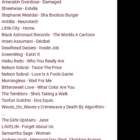
Amerakin Overdose - Damaged
Streetwise - Estella
Stephanie Westdal - Sha Booboo Burger
Antillia - Neurotech
Little City - Home
Black Astronaut Records - The Worlds A Cartoon
Imani Assumani - Décibel
Deadhead Daisies - Inside Job
GreenWing - Eatin' It
Haiku Redo - Who You Really Are
Nelson Sobral - Twice The Price
Nelson Sobral - Love Is A Fools Game
Morningless - Wait For Me
Bittersweet Love - What Color Are You
The Temblors - She's Taking a Walk
Toofun Golchin - Dos Equis
Waves_On_Waves x Crimewave x Death By Algorithm -
...
The Girls Upstairs - Jane
LAVELIN - Forget About Us
Samantha Sage - Woman
Andrew Vogt - Memorial Day (feat. Christian Euman,...