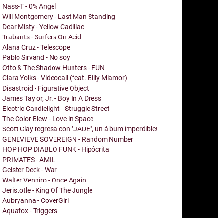
Nass-T - 0% Angel
Will Montgomery - Last Man Standing
Dear Misty - Yellow Cadillac
Trabants - Surfers On Acid
Alana Cruz - Telescope
Pablo Sirvand - No soy
Otto & The Shadow Hunters - FUN
Clara Yolks - Videocall (feat. Billy Miamor)
Disastroid - Figurative Object
James Taylor, Jr. - Boy In A Dress
Electric Candlelight - Struggle Street
The Color Blew - Love in Space
Scott Clay regresa con "JADE", un álbum imperdible!
GENEVIEVE SOVEREIGN - Random Number
HOP HOP DIABLO FUNK - Hipócrita
PRIMATES - AMIL
Geister Deck - War
Walter Venniro - Once Again
Jeristotle - King Of The Jungle
Aubryanna - CoverGirl
Aquafox - Triggers