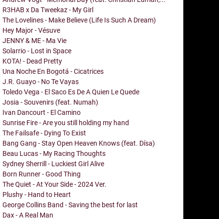
R3HAB x Da Tweekaz - My Girl
The Lovelines - Make Believe (Life Is Such A Dream)
Hey Major - Vésuve
JENNY & ME - Ma Vie
Solarrio - Lost in Space
KOTA! - Dead Pretty
Una Noche En Bogotá - Cicatrices
J.R. Guayo - No Te Vayas
Toledo Vega - El Saco Es De A Quien Le Quede
Josia - Souvenirs (feat. Numah)
Ivan Dancourt - El Camino
Sunrise Fire - Are you still holding my hand
The Failsafe - Dying To Exist
Bang Gang - Stay Open Heaven Knows (feat. Dísa)
Beau Lucas - My Racing Thoughts
Sydney Sherrill - Luckiest Girl Alive
Born Runner - Good Thing
The Quiet - At Your Side - 2024 Ver.
Plushy - Hand to Heart
George Collins Band - Saving the best for last
Dax - A Real Man