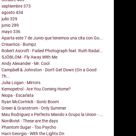
septiembre
373
agosto
434
julio
329
junio
289
mayo
336
Aparta este 7 de Junio que tenemos una cita con Go...
Crisantos - Bumpz
Robert Ascroft - Faded Photograph feat. Ruth Radal...
SJÖBLOM - Fly Away With Me
Andy Alexander - Mr. Cool
Campbell & Johnston - Don’t Get Down (On a Good
Th...
Julia Logan - Mirrors
Kemopetrol - Are You Coming Home?
Niopa - Escarlata
Ryan McCormick - Sonic Boom
Green & Granstrom - Only Summer
Mau Rodriguez x Perfecto Mando x Grupo la Union - ...
Nordkvist - These are the days
Phantom Sugar - Too Psycho
Harri Georgio - With the Lights On