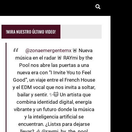
!MIRA NUESTRO ÚLTIMO VIDEO!
@zonaemergentemx
🚨 Nueva
música en el radar 🚨 RAYmi by the
Pool nos abre las puertas a una
nueva era con “I Invite You to Feel
Good”, un viaje entre el French House
y el EDM vocal que nos invita a soltar,
bailar y sentir. ✨🐱 Un artista que
combina identidad digital, energía
vibrante y un futuro donde la música
y la inteligencia artificial se
encuentran. ¿Listxs para dejarse
llevar? 🎶 @raymi_by_the_pool