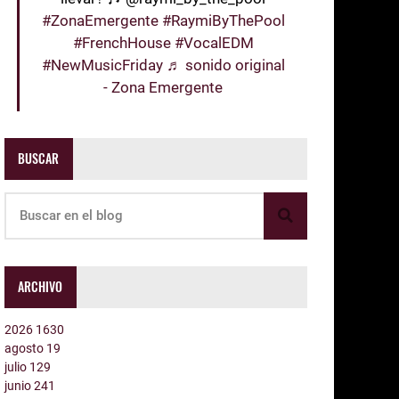
#ZonaEmergente
#RaymiByThePool
#FrenchHouse
#VocalEDM
#NewMusicFriday
♬ sonido original
- Zona Emergente
BUSCAR
ARCHIVO
2026
1630
agosto
19
julio
129
junio
241