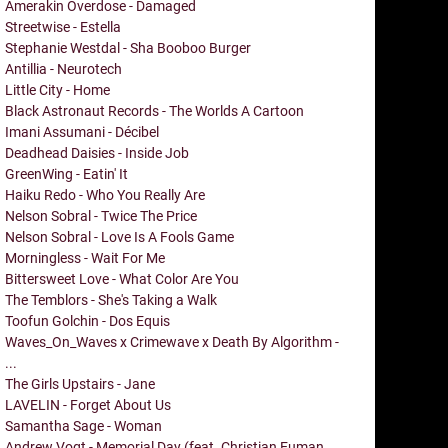
Amerakin Overdose - Damaged
Streetwise - Estella
Stephanie Westdal - Sha Booboo Burger
Antillia - Neurotech
Little City - Home
Black Astronaut Records - The Worlds A Cartoon
Imani Assumani - Décibel
Deadhead Daisies - Inside Job
GreenWing - Eatin' It
Haiku Redo - Who You Really Are
Nelson Sobral - Twice The Price
Nelson Sobral - Love Is A Fools Game
Morningless - Wait For Me
Bittersweet Love - What Color Are You
The Temblors - She's Taking a Walk
Toofun Golchin - Dos Equis
Waves_On_Waves x Crimewave x Death By Algorithm -
...
The Girls Upstairs - Jane
LAVELIN - Forget About Us
Samantha Sage - Woman
Andrew Vogt - Memorial Day (feat. Christian Euman,...