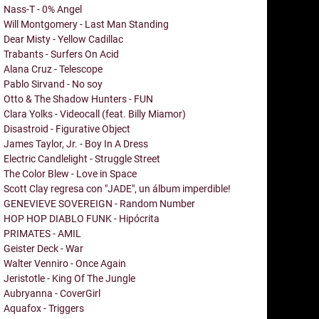
Nass-T - 0% Angel
Will Montgomery - Last Man Standing
Dear Misty - Yellow Cadillac
Trabants - Surfers On Acid
Alana Cruz - Telescope
Pablo Sirvand - No soy
Otto & The Shadow Hunters - FUN
Clara Yolks - Videocall (feat. Billy Miamor)
Disastroid - Figurative Object
James Taylor, Jr. - Boy In A Dress
Electric Candlelight - Struggle Street
The Color Blew - Love in Space
Scott Clay regresa con "JADE", un álbum imperdible!
GENEVIEVE SOVEREIGN - Random Number
HOP HOP DIABLO FUNK - Hipócrita
PRIMATES - AMIL
Geister Deck - War
Walter Venniro - Once Again
Jeristotle - King Of The Jungle
Aubryanna - CoverGirl
Aquafox - Triggers