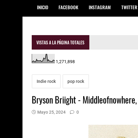
INICIO
FACEBOOK
INSTAGRAM
TWITTER
VISTAS A LA PÁGINA TOTALES
1,271,898
Indie rock
pop rock
Bryson Briight - Middleofnowhere,
Mayo 25, 2024
0