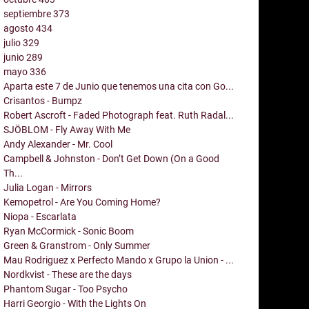
septiembre
373
agosto
434
julio
329
junio
289
mayo
336
Aparta este 7 de Junio que tenemos una cita con Go...
Crisantos - Bumpz
Robert Ascroft - Faded Photograph feat. Ruth Radal...
SJÖBLOM - Fly Away With Me
Andy Alexander - Mr. Cool
Campbell & Johnston - Don’t Get Down (On a Good
Th...
Julia Logan - Mirrors
Kemopetrol - Are You Coming Home?
Niopa - Escarlata
Ryan McCormick - Sonic Boom
Green & Granstrom - Only Summer
Mau Rodriguez x Perfecto Mando x Grupo la Union - ...
Nordkvist - These are the days
Phantom Sugar - Too Psycho
Harri Georgio - With the Lights On