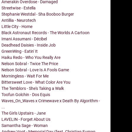
Amerakin Overdose - Damaged
Streetwise - Estella
Stephanie Westdal - Sha Booboo Burger
Antillia - Neurotech
Little City - Home
Black Astronaut Records - The Worlds A Cartoon
Imani Assumani - Décibel
Deadhead Daisies - Inside Job
GreenWing - Eatin' It
Haiku Redo - Who You Really Are
Nelson Sobral - Twice The Price
Nelson Sobral - Love Is A Fools Game
Morningless - Wait For Me
Bittersweet Love - What Color Are You
The Temblors - She's Taking a Walk
Toofun Golchin - Dos Equis
Waves_On_Waves x Crimewave x Death By Algorithm -
...
The Girls Upstairs - Jane
LAVELIN - Forget About Us
Samantha Sage - Woman
Andrew Vogt - Memorial Day (feat. Christian Euman,...