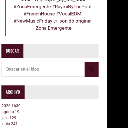
#ZonaEmergente
#RaymiByThePool
#FrenchHouse
#VocalEDM
#NewMusicFriday
♬ sonido original
- Zona Emergente
BUSCAR
ARCHIVO
2026
1630
agosto
19
julio
129
junio
241