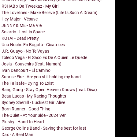
R3HAB x Da Tweekaz - My Girl
The Lovelines - Make Believe (Life Is Such A Dream)
Hey Major - Vésuve
JENNY & ME - Ma Vie
Solarrio - Lost in Space
KOTA! - Dead Pretty
Una Noche En Bogotá - Cicatrices
J.R. Guayo - No Te Vayas
Toledo Vega - El Saco Es De A Quien Le Quede
Josia - Souvenirs (feat. Numah)
Ivan Dancourt - El Camino
Sunrise Fire - Are you still holding my hand
The Failsafe - Dying To Exist
Bang Gang - Stay Open Heaven Knows (feat. Dísa)
Beau Lucas - My Racing Thoughts
Sydney Sherrill - Luckiest Girl Alive
Born Runner - Good Thing
The Quiet - At Your Side - 2024 Ver.
Plushy - Hand to Heart
George Collins Band - Saving the best for last
Dax - A Real Man