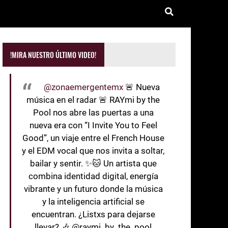
!MIRA NUESTRO ÚLTIMO VIDEO!
@zonaemergentemx
🚨 Nueva
música en el radar 🚨 RAYmi by the
Pool nos abre las puertas a una
nueva era con “I Invite You to Feel
Good”, un viaje entre el French House
y el EDM vocal que nos invita a soltar,
bailar y sentir. ✨🐱 Un artista que
combina identidad digital, energía
vibrante y un futuro donde la música
y la inteligencia artificial se
encuentran. ¿Listxs para dejarse
llevar? 🎶 @raymi_by_the_pool