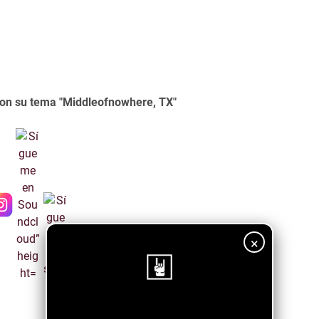
con su tema "Middleofnowhere, TX"
×
¡Sigue nuestro blog!