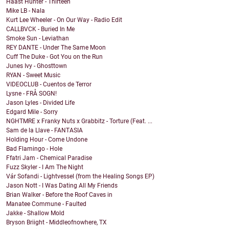
Haast Hunter - Thirteen
Mike LB - Nala
Kurt Lee Wheeler - On Our Way - Radio Edit
CALLBVCK - Buried In Me
Smoke Sun - Leviathan
REY DANTE - Under The Same Moon
Cuff The Duke - Got You on the Run
Junes Ivy - Ghosttown
RYAN - Sweet Music
VIDEOCLUB - Cuentos de Terror
Lysne - FRÅ SOGN!
Jason Lyles - Divided Life
Edgard Mile - Sorry
NGHTMRE x Franky Nuts x Grabbitz - Torture (Feat. ...
Sam de la Llave - FANTASIA
Holding Hour - Come Undone
Bad Flamingo - Hole
Ffatri Jam - Chemical Paradise
Fuzz Skyler - I Am The Night
Vár Sofandi - Lightvessel (from the Healing Songs EP)
Jason Nott - I Was Dating All My Friends
Brian Walker - Before the Roof Caves in
Manatee Commune - Faulted
Jakke - Shallow Mold
Bryson Briight - Middleofnowhere, TX