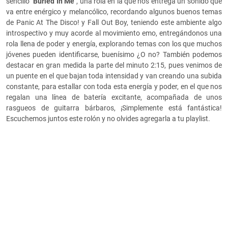
sencillo
"Buried In Me"
, una rola en la que nos entrega un sonido que
va entre enérgico y melancólico, recordando algunos buenos temas
de Panic At The Disco! y Fall Out Boy, teniendo este ambiente algo
introspectivo y muy acorde al movimiento emo, entregándonos una
rola llena de poder y energía, explorando temas con los que muchos
jóvenes pueden identificarse, buenísimo ¿O no? También podemos
destacar en gran medida la parte del minuto 2:15, pues venimos de
un puente en el que bajan toda intensidad y van creando una subida
constante, para estallar con toda esta energía y poder, en el que nos
regalan una línea de batería excitante, acompañada de unos
rasgueos de guitarra bárbaros, ¡Simplemente está fantástica!
Escuchemos juntos este rolón y no olvides agregarla a tu playlist.