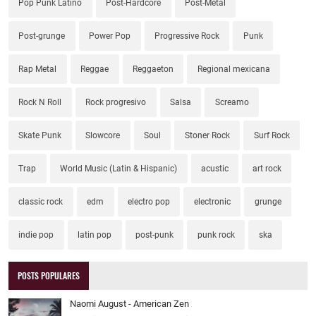
Pop Punk Latino
Post-Hardcore
Post-Metal
Post-grunge
Power Pop
Progressive Rock
Punk
Rap Metal
Reggae
Reggaeton
Regional mexicana
Rock N Roll
Rock progresivo
Salsa
Screamo
Skate Punk
Slowcore
Soul
Stoner Rock
Surf Rock
Trap
World Music (Latin & Hispanic)
acustic
art rock
classic rock
edm
electro pop
electronic
grunge
indie pop
latin pop
post-punk
punk rock
ska
POSTS POPULARES
Naomi August - American Zen