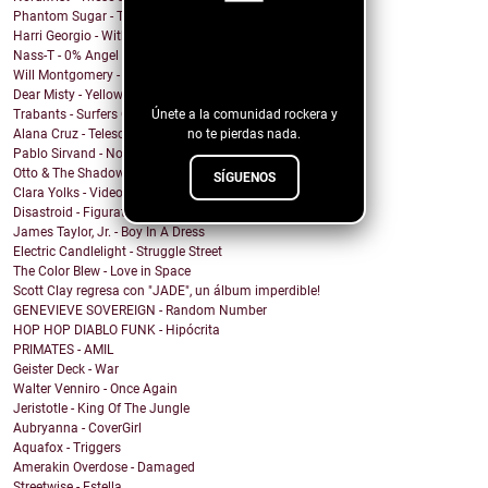
Phantom Sugar - Too Psycho
Harri Georgio - With the Lights On
¡Sigue nuestro
Nass-T - 0% Angel
blog!
Will Montgomery - Last Man Standing
Dear Misty - Yellow Cadillac
Únete a la comunidad rockera y
Trabants - Surfers On Acid
no te pierdas nada.
Alana Cruz - Telescope
Pablo Sirvand - No soy
Otto & The Shadow Hunters - FUN
SÍGUENOS
Clara Yolks - Videocall (feat. Billy Miamor)
Disastroid - Figurative Object
James Taylor, Jr. - Boy In A Dress
Electric Candlelight - Struggle Street
The Color Blew - Love in Space
Scott Clay regresa con "JADE", un álbum imperdible!
GENEVIEVE SOVEREIGN - Random Number
HOP HOP DIABLO FUNK - Hipócrita
PRIMATES - AMIL
Geister Deck - War
Walter Venniro - Once Again
Jeristotle - King Of The Jungle
Aubryanna - CoverGirl
Aquafox - Triggers
Amerakin Overdose - Damaged
Streetwise - Estella