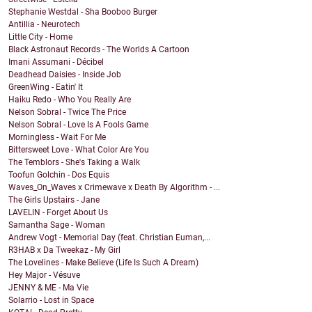
Stephanie Westdal - Sha Booboo Burger
Antillia - Neurotech
Little City - Home
Black Astronaut Records - The Worlds A Cartoon
Imani Assumani - Décibel
Deadhead Daisies - Inside Job
GreenWing - Eatin' It
Haiku Redo - Who You Really Are
Nelson Sobral - Twice The Price
Nelson Sobral - Love Is A Fools Game
Morningless - Wait For Me
Bittersweet Love - What Color Are You
The Temblors - She's Taking a Walk
Toofun Golchin - Dos Equis
Waves_On_Waves x Crimewave x Death By Algorithm - ...
The Girls Upstairs - Jane
LAVELIN - Forget About Us
Samantha Sage - Woman
Andrew Vogt - Memorial Day (feat. Christian Euman,...
R3HAB x Da Tweekaz - My Girl
The Lovelines - Make Believe (Life Is Such A Dream)
Hey Major - Vésuve
JENNY & ME - Ma Vie
Solarrio - Lost in Space