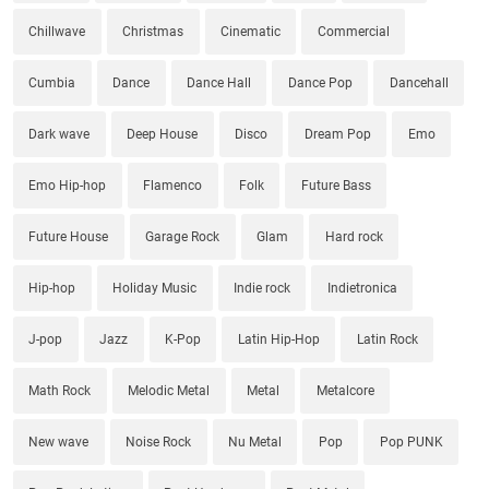
Chillwave
Christmas
Cinematic
Commercial
Cumbia
Dance
Dance Hall
Dance Pop
Dancehall
Dark wave
Deep House
Disco
Dream Pop
Emo
Emo Hip-hop
Flamenco
Folk
Future Bass
Future House
Garage Rock
Glam
Hard rock
Hip-hop
Holiday Music
Indie rock
Indietronica
J-pop
Jazz
K-Pop
Latin Hip-Hop
Latin Rock
Math Rock
Melodic Metal
Metal
Metalcore
New wave
Noise Rock
Nu Metal
Pop
Pop PUNK