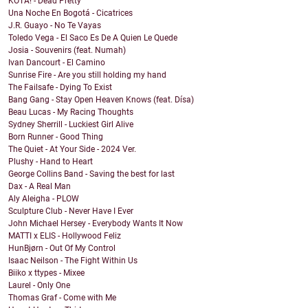
KOTA! - Dead Pretty
Una Noche En Bogotá - Cicatrices
J.R. Guayo - No Te Vayas
Toledo Vega - El Saco Es De A Quien Le Quede
Josia - Souvenirs (feat. Numah)
Ivan Dancourt - El Camino
Sunrise Fire - Are you still holding my hand
The Failsafe - Dying To Exist
Bang Gang - Stay Open Heaven Knows (feat. Dísa)
Beau Lucas - My Racing Thoughts
Sydney Sherrill - Luckiest Girl Alive
Born Runner - Good Thing
The Quiet - At Your Side - 2024 Ver.
Plushy - Hand to Heart
George Collins Band - Saving the best for last
Dax - A Real Man
Aly Aleigha - PLOW
Sculpture Club - Never Have I Ever
John Michael Hersey - Everybody Wants It Now
MATTI x ELIS - Hollywood Feliz
HunBjørn - Out Of My Control
Isaac Neilson - The Fight Within Us
Biiko x ttypes - Mixee
Laurel - Only One
Thomas Graf - Come with Me