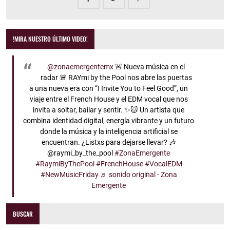
!MIRA NUESTRO ÚLTIMO VIDEO!
@zonaemergentemx
🚨 Nueva música en el
radar 🚨 RAYmi by the Pool nos abre las puertas
a una nueva era con “I Invite You to Feel Good”, un
viaje entre el French House y el EDM vocal que nos
invita a soltar, bailar y sentir. ✨🐱 Un artista que
combina identidad digital, energía vibrante y un futuro
donde la música y la inteligencia artificial se
encuentran. ¿Listxs para dejarse llevar? 🎶
@raymi_by_the_pool
#ZonaEmergente
#RaymiByThePool
#FrenchHouse
#VocalEDM
#NewMusicFriday
♬ sonido original - Zona
Emergente
BUSCAR