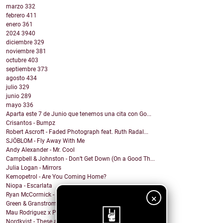
marzo
332
febrero
411
enero
361
2024
3940
diciembre
329
noviembre
381
octubre
403
septiembre
373
agosto
434
julio
329
junio
289
mayo
336
Aparta este 7 de Junio que tenemos una cita con Go...
Crisantos - Bumpz
Robert Ascroft - Faded Photograph feat. Ruth Radal...
SJÖBLOM - Fly Away With Me
Andy Alexander - Mr. Cool
Campbell & Johnston - Don’t Get Down (On a Good Th...
Julia Logan - Mirrors
Kemopetrol - Are You Coming Home?
Niopa - Escarlata
Ryan McCormick - Sonic Boom
×
Green & Granstrom - Only Summer
Mau Rodriguez x Perfecto Mando x Grupo la Union - ...
Nordkvist - These are the days