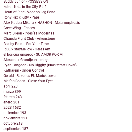
Buddy Junior - POSSESSION
zohd - Kids in the City, Pt. 2
Heart of Pine - Voodoo Leg Bone
Rony Rex x Kitty - Papi
Alex Kade x Mikara x HASHON - Metamorphosis
GreenWing - Fences
Marc D’leon - Poesías Modernas
Chancla Fight Club - Arkenstone
Bealby Point - For Your Time
RISE x stayMellow - Here I Am
el boricua gnsproo - SU AMOR POR MI
Alexander Grandjean - Indigo
Ryan Langdon - No Diggity (Blackstreet Cover)
Katharein - Under Control
Gerald - Razones Ft. Marick Lewaii
Matías Roden - Close Your Eyes
abril
223
marzo
399
febrero
243
enero
201
2023
1632
diciembre
193
noviembre
221
octubre
218
septiembre
187