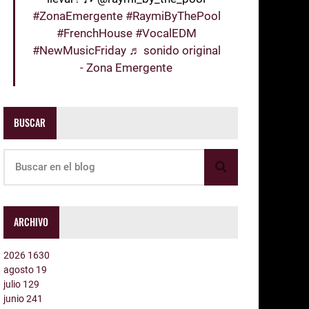
#ZonaEmergente
#RaymiByThePool
#FrenchHouse
#VocalEDM
#NewMusicFriday
♬ sonido original
- Zona Emergente
BUSCAR
ARCHIVO
2026
1630
agosto
19
julio
129
junio
241