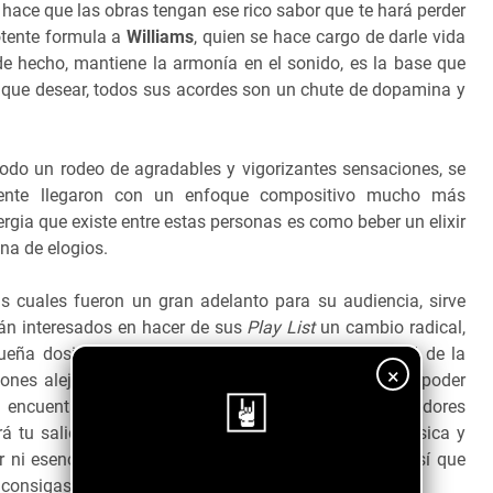
e hace que las obras tengan ese rico sabor que te hará perder
otente formula a
Williams
, quien se hace cargo de darle vida
de hecho, mantiene la armonía en el sonido, es la base que
a que desear, todos sus acordes son un chute de dopamina y
 todo un rodeo de agradables y vigorizantes sensaciones, se
lmente llegaron con un enfoque compositivo mucho más
ergia que existe entre estas personas es como beber un elixir
gna de elogios.
s cuales fueron un gran adelanto para su audiencia, sirve
án interesados en hacer de sus
Play List
un cambio radical,
eña dosis de libertad, sabemos que la cotidianidad de la
×
ones alejadas de lo típico, seguro estas deseoso de poder
se encuentre a kilómetros de distancia de los abrumadores
rá tu salida, a mi me permitieron desintoxicar mi música y
r ni esencia, ¡ya necesitaba un melodioso cambio!, así que
¡Sigue nuestro blog!
consigas renovar tus listas musicales.