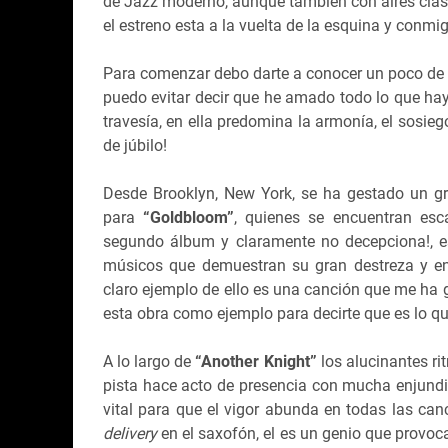
de Jazz moderno, aunque también con aires clási
el estreno esta a la vuelta de la esquina y con
Para comenzar debo darte a conocer un poco de 
puedo evitar decir que he amado todo lo que hay
travesía, en ella predomina la armonía, el sosiego
de júbilo!
Desde Brooklyn, New York, se ha gestado un gr
para
“Goldbloom”
, quienes se encuentran es
segundo álbum y claramente no decepciona!, 
músicos que demuestran su gran destreza y en
claro ejemplo de ello es una canción que me ha 
esta obra como ejemplo para decirte que es lo q
A lo largo de
“Another Knight”
los alucinantes r
pista hace acto de presencia con mucha enjundi
vital para que el vigor abunda en todas las ca
delivery
en el saxofón, el es un genio que provo