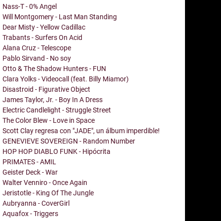
Nass-T - 0% Angel
Will Montgomery - Last Man Standing
Dear Misty - Yellow Cadillac
Trabants - Surfers On Acid
Alana Cruz - Telescope
Pablo Sirvand - No soy
Otto & The Shadow Hunters - FUN
Clara Yolks - Videocall (feat. Billy Miamor)
Disastroid - Figurative Object
James Taylor, Jr. - Boy In A Dress
Electric Candlelight - Struggle Street
The Color Blew - Love in Space
Scott Clay regresa con "JADE", un álbum imperdible!
GENEVIEVE SOVEREIGN - Random Number
HOP HOP DIABLO FUNK - Hipócrita
PRIMATES - AMIL
Geister Deck - War
Walter Venniro - Once Again
Jeristotle - King Of The Jungle
Aubryanna - CoverGirl
Aquafox - Triggers