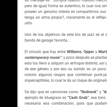
su mensaje es:
“compra nuestro maldito merch
pero de igual forma es autentico, lo cual nos sir
poseen un genuino interés en compartirnos sus
tenga un alma propia?, claramente es el reflejo
oírlo.
Uno de los objetivos de este trío de jazz es el 
banda de garage favorita…
El vinculo que hay entre
Williams
,
Opper
y
Mart
contemporary music”
, y poco después se planta
esto los llevó a adquirir un enfoque distinto, a
de ese género y por eso su sonido es un poco e
notorio algunos rasgos que combinan punk-jaz
imperceptibles, lo cual le da un toque de originali
Se dijo que en canciones como
“Redneck”
y
“A
ejemplo de bluegrass es
“Cash Grab”
, ese tono
necesaria esa combinación, para que podam