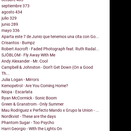
septiembre
373
agosto
434
julio
329
junio
289
mayo
336
Aparta este 7 de Junio que tenemos una cita con Go...
Crisantos - Bumpz
Robert Ascroft - Faded Photograph feat. Ruth Radal...
SJÖBLOM - Fly Away With Me
Andy Alexander - Mr. Cool
Campbell & Johnston - Don’t Get Down (On a Good
Th...
Julia Logan - Mirrors
Kemopetrol - Are You Coming Home?
Niopa - Escarlata
Ryan McCormick - Sonic Boom
Green & Granstrom - Only Summer
Mau Rodriguez x Perfecto Mando x Grupo la Union - ...
Nordkvist - These are the days
Phantom Sugar - Too Psycho
Harri Georgio - With the Lights On