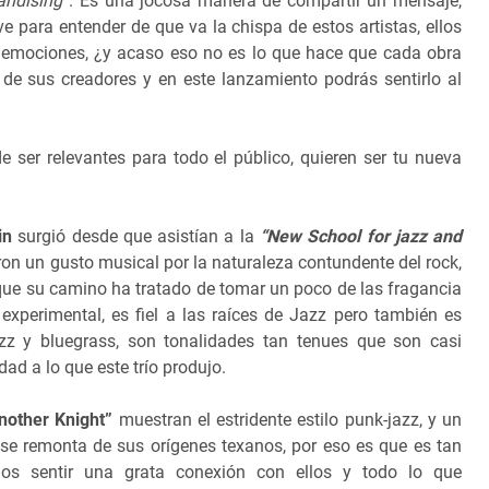
andising”
. Es una jocosa manera de compartir un mensaje,
ve para entender de que va la chispa de estos artistas, ellos
 emociones, ¿y acaso eso no es lo que hace que cada obra
 de sus creadores y en este lanzamiento podrás sentirlo al
de ser relevantes para todo el público, quieren ser tu nueva
in
surgió desde que asistían a la
“New School for jazz and
ron un gusto musical por la naturaleza contundente del rock,
sí que su camino ha tratado de tomar un poco de las fragancia
xperimental, es fiel a las raíces de Jazz pero también es
z y bluegrass, son tonalidades tan tenues que son casi
dad a lo que este trío produjo.
nother Knight”
muestran el estridente estilo punk-jazz, y un
 se remonta de sus orígenes texanos, por eso es que es tan
os sentir una grata conexión con ellos y todo lo que