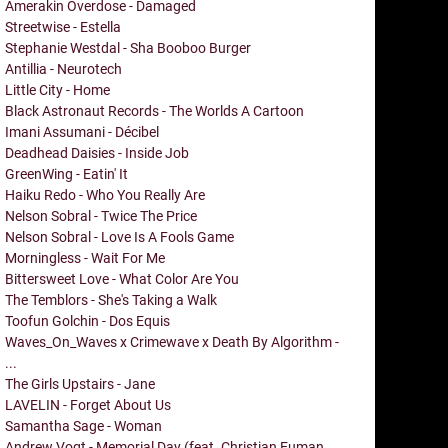
Amerakin Overdose - Damaged
Streetwise - Estella
Stephanie Westdal - Sha Booboo Burger
Antillia - Neurotech
Little City - Home
Black Astronaut Records - The Worlds A Cartoon
Imani Assumani - Décibel
Deadhead Daisies - Inside Job
GreenWing - Eatin' It
Haiku Redo - Who You Really Are
Nelson Sobral - Twice The Price
Nelson Sobral - Love Is A Fools Game
Morningless - Wait For Me
Bittersweet Love - What Color Are You
The Temblors - She's Taking a Walk
Toofun Golchin - Dos Equis
Waves_On_Waves x Crimewave x Death By Algorithm -
...
The Girls Upstairs - Jane
LAVELIN - Forget About Us
Samantha Sage - Woman
Andrew Vogt - Memorial Day (feat. Christian Euman,...