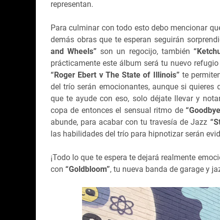
representan.
Para culminar con todo esto debo mencionar que 
demás obras que te esperan seguirán sorpren
and Wheels”
son un regocijo, también
“Ketch
prácticamente este álbum será tu nuevo refugio
“Roger Ebert v The State of Illinois”
te permiten
del trío serán emocionantes, aunque si quieres
que te ayude con eso, solo déjate llevar y notar
copa de entonces el sensual ritmo de
“Goodbye
abunde, para acabar con tu travesía de Jazz
“S
las habilidades del trío para hipnotizar serán evi
¡Todo lo que te espera te dejará realmente emoc
con
“Goldbloom”
, tu nueva banda de garage y ja