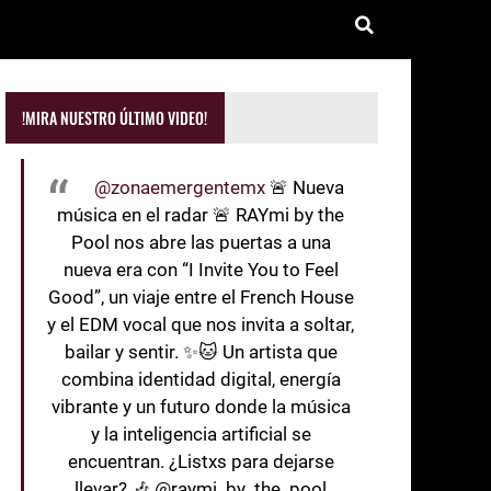
!MIRA NUESTRO ÚLTIMO VIDEO!
@zonaemergentemx
🚨 Nueva
música en el radar 🚨 RAYmi by the
Pool nos abre las puertas a una
nueva era con “I Invite You to Feel
Good”, un viaje entre el French House
y el EDM vocal que nos invita a soltar,
bailar y sentir. ✨🐱 Un artista que
combina identidad digital, energía
vibrante y un futuro donde la música
y la inteligencia artificial se
encuentran. ¿Listxs para dejarse
llevar? 🎶 @raymi_by_the_pool