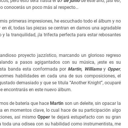
cos, pero esto será hasta el
07 de junio
de este año, ¡así es!,
migo conocerás un poco más al respecto…
mis primeras impresiones, he escuchado todo el álbum y no
 en él, todas las piezas se centran en darnos una agradable
 y la tranquilidad, ¡la trifecta perfecta para estar rebosantes
andioso proyecto jazzístico, marcando un glorioso regreso
calando a pasos agigantados con su música, ¡este es su
esta banda esta conformada por
Martin, Williams
y
Opper
,
ormes habilidades en cada una de sus composiciones, el
gustado demasiado y que se titula “Another Knight”, ocuparé
ue encontrarás en este nuevo álbum.
itmos de batería que hace
Martin
son un deleite, sin opacar la
a en momentos clave, lo cual hace de su participación algo
nciones, así mismo
Opper
te dejará estupefacto con su gran
ca toda una odisea con su habilidad como instrumentista, me