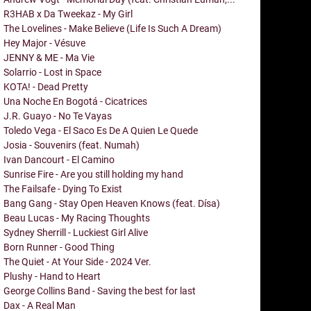
R3HAB x Da Tweekaz - My Girl
The Lovelines - Make Believe (Life Is Such A Dream)
Hey Major - Vésuve
JENNY & ME - Ma Vie
Solarrio - Lost in Space
KOTA! - Dead Pretty
Una Noche En Bogotá - Cicatrices
J.R. Guayo - No Te Vayas
Toledo Vega - El Saco Es De A Quien Le Quede
Josia - Souvenirs (feat. Numah)
Ivan Dancourt - El Camino
Sunrise Fire - Are you still holding my hand
The Failsafe - Dying To Exist
Bang Gang - Stay Open Heaven Knows (feat. Dísa)
Beau Lucas - My Racing Thoughts
Sydney Sherrill - Luckiest Girl Alive
Born Runner - Good Thing
The Quiet - At Your Side - 2024 Ver.
Plushy - Hand to Heart
George Collins Band - Saving the best for last
Dax - A Real Man