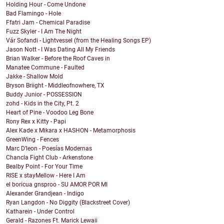
Holding Hour - Come Undone
Bad Flamingo - Hole
Ffatri Jam - Chemical Paradise
Fuzz Skyler - I Am The Night
Vár Sofandi - Lightvessel (from the Healing Songs EP)
Jason Nott - I Was Dating All My Friends
Brian Walker - Before the Roof Caves in
Manatee Commune - Faulted
Jakke - Shallow Mold
Bryson Briight - Middleofnowhere, TX
Buddy Junior - POSSESSION
zohd - Kids in the City, Pt. 2
Heart of Pine - Voodoo Leg Bone
Rony Rex x Kitty - Papi
Alex Kade x Mikara x HASHON - Metamorphosis
GreenWing - Fences
Marc D’leon - Poesías Modernas
Chancla Fight Club - Arkenstone
Bealby Point - For Your Time
RISE x stayMellow - Here I Am
el boricua gnsproo - SU AMOR POR MI
Alexander Grandjean - Indigo
Ryan Langdon - No Diggity (Blackstreet Cover)
Katharein - Under Control
Gerald - Razones Ft. Marick Lewaii