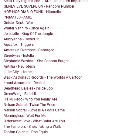
Scott Clay regresa con "JADE", un álbum imperdible!
GENEVIEVE SOVEREIGN - Random Number
HOP HOP DIABLO FUNK - Hipócrita
PRIMATES - AMIL
Geister Deck - War
Walter Venniro - Once Again
Jeristotle - King Of The Jungle
Aubryanna - CoverGirl
Aquafox - Triggers
Amerakin Overdose - Damaged
Streetwise - Estella
Stephanie Westdal - Sha Booboo Burger
Antillia - Neurotech
Little City - Home
Black Astronaut Records - The Worlds A Cartoon
Imani Assumani - Décibel
Deadhead Daisies - Inside Job
GreenWing - Eatin' It
Haiku Redo - Who You Really Are
Nelson Sobral - Twice The Price
Nelson Sobral - Love Is A Fools Game
Morningless - Wait For Me
Bittersweet Love - What Color Are You
The Temblors - She's Taking a Walk
Toofun Golchin - Dos Equis