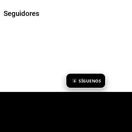
Seguidores
×
SÍGUENOS
Ya te sigo