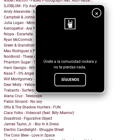
Robert Ascroft - Faded Photograph feat. Ruth Radal...
SJÖBLOM - Fly Away With Me
Andy Alexander - Mr. Cool
×
Campbell & Johnston - Don’t Get Down (On a Good Th...
Julia Logan - Mirrors
Kemopetrol - Are You Coming Home?
Niopa - Escarlata
Ryan McCormick - Sonic Boom
¡Sigue nuestro
Green & Granstrom - Only Summer
blog!
Mau Rodriguez x Perfecto Mando x Grupo la Union - ...
Nordkvist - These are the days
Únete a la comunidad rockera y
Phantom Sugar - Too Psycho
no te pierdas nada.
Harri Georgio - With the Lights On
Nass-T - 0% Angel
Will Montgomery - Last Man Standing
SÍGUENOS
Dear Misty - Yellow Cadillac
Trabants - Surfers On Acid
Alana Cruz - Telescope
Pablo Sirvand - No soy
Otto & The Shadow Hunters - FUN
Clara Yolks - Videocall (feat. Billy Miamor)
Disastroid - Figurative Object
James Taylor, Jr. - Boy In A Dress
Electric Candlelight - Struggle Street
The Color Blew - Love in Space