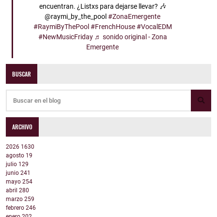
encuentran. ¿Listxs para dejarse llevar? 🎶
@raymi_by_the_pool
#ZonaEmergente
#RaymiByThePool
#FrenchHouse
#VocalEDM
#NewMusicFriday
♬ sonido original - Zona
Emergente
BUSCAR
ARCHIVO
2026
1630
agosto
19
julio
129
junio
241
mayo
254
abril
280
marzo
259
febrero
246
enero
202