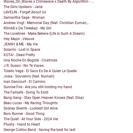
Waves_On_Waves x Crimewave x Death By Algorithm - ...
The Girls Upstairs - Jane
LAVELIN - Forget About Us
Samantha Sage - Woman
Andrew Vogt - Memorial Day (feat. Christian Euman,...
R3HAB x Da Tweekaz - My Girl
The Lovelines - Make Believe (Life Is Such A Dream)
Hey Major - Vésuve
JENNY & ME - Ma Vie
Solarrio - Lost in Space
KOTA! - Dead Pretty
Una Noche En Bogotá - Cicatrices
J.R. Guayo - No Te Vayas
Toledo Vega - El Saco Es De A Quien Le Quede
Josia - Souvenirs (feat. Numah)
Ivan Dancourt - El Camino
Sunrise Fire - Are you still holding my hand
The Failsafe - Dying To Exist
Bang Gang - Stay Open Heaven Knows (feat. Dísa)
Beau Lucas - My Racing Thoughts
Sydney Sherrill - Luckiest Girl Alive
Born Runner - Good Thing
The Quiet - At Your Side - 2024 Ver.
Plushy - Hand to Heart
George Collins Band - Saving the best for last