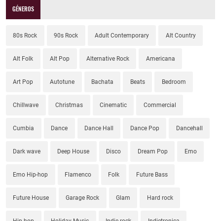
GÉNEROS
80s Rock
90s Rock
Adult Contemporary
Alt Country
Alt Folk
Alt Pop
Alternative Rock
Americana
Art Pop
Autotune
Bachata
Beats
Bedroom
Chillwave
Christmas
Cinematic
Commercial
Cumbia
Dance
Dance Hall
Dance Pop
Dancehall
Dark wave
Deep House
Disco
Dream Pop
Emo
Emo Hip-hop
Flamenco
Folk
Future Bass
Future House
Garage Rock
Glam
Hard rock
Hip-hop
Holiday Music
Indie rock
Indietronica