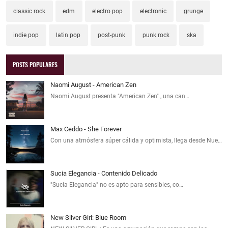
classic rock
edm
electro pop
electronic
grunge
indie pop
latin pop
post-punk
punk rock
ska
POSTS POPULARES
Naomi August - American Zen
Naomi August presenta "American Zen" , una can…
Max Ceddo - She Forever
Con una atmósfera súper cálida y optimista, llega desde Nue…
Sucia Elegancia - Contenido Delicado
"Sucia Elegancia" no es apto para sensibles, co…
New Silver Girl: Blue Room