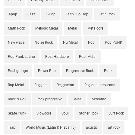
J-pop
Jazz
K-Pop
Latin Hip-Hop
Latin Rock
Math Rock
Melodic Metal
Metal
Metalcore
New wave
Noise Rock
Nu Metal
Pop
Pop PUNK
Pop Punk Latino
Post-Hardcore
Post-Metal
Post-grunge
Power Pop
Progressive Rock
Punk
Rap Metal
Reggae
Reggaeton
Regional mexicana
Rock N Roll
Rock progresivo
Salsa
Screamo
Skate Punk
Slowcore
Soul
Stoner Rock
Surf Rock
Trap
World Music (Latin & Hispanic)
acustic
art rock