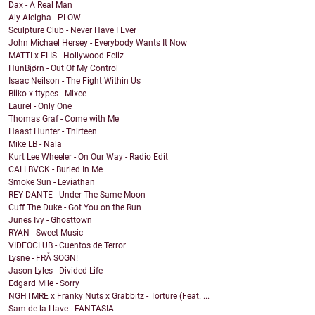
Dax - A Real Man
Aly Aleigha - PLOW
Sculpture Club - Never Have I Ever
John Michael Hersey - Everybody Wants It Now
MATTI x ELIS - Hollywood Feliz
HunBjørn - Out Of My Control
Isaac Neilson - The Fight Within Us
Biiko x ttypes - Mixee
Laurel - Only One
Thomas Graf - Come with Me
Haast Hunter - Thirteen
Mike LB - Nala
Kurt Lee Wheeler - On Our Way - Radio Edit
CALLBVCK - Buried In Me
Smoke Sun - Leviathan
REY DANTE - Under The Same Moon
Cuff The Duke - Got You on the Run
Junes Ivy - Ghosttown
RYAN - Sweet Music
VIDEOCLUB - Cuentos de Terror
Lysne - FRÅ SOGN!
Jason Lyles - Divided Life
Edgard Mile - Sorry
NGHTMRE x Franky Nuts x Grabbitz - Torture (Feat. ...
Sam de la Llave - FANTASIA