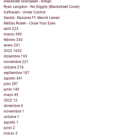
Alexander Grandjean - Indigo
Ryan Langdon - No Diggity (Blackstreet Cover)
Katharein - Under Control
Gerald - Razones Ft. Marick Lewaii
Matías Roden - Close Your Eyes
abril
223
marzo
399
febrero
243
enero
201
2023
1632
diciembre
193
noviembre
221
octubre
218
septiembre
187
agosto
341
julio
287
junio
140
mayo
45
2022
12
diciembre
4
noviembre
1
octubre
1
agosto
1
junio
2
marzo
3