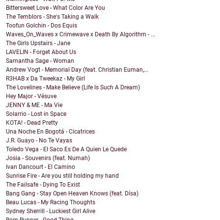
Bittersweet Love - What Color Are You
The Temblors - She's Taking a Walk
Toofun Golchin - Dos Equis
Waves_On_Waves x Crimewave x Death By Algorithm - ...
The Girls Upstairs - Jane
LAVELIN - Forget About Us
Samantha Sage - Woman
Andrew Vogt - Memorial Day (feat. Christian Euman,...
R3HAB x Da Tweekaz - My Girl
The Lovelines - Make Believe (Life Is Such A Dream)
Hey Major - Vésuve
JENNY & ME - Ma Vie
Solarrio - Lost in Space
KOTA! - Dead Pretty
Una Noche En Bogotá - Cicatrices
J.R. Guayo - No Te Vayas
Toledo Vega - El Saco Es De A Quien Le Quede
Josia - Souvenirs (feat. Numah)
Ivan Dancourt - El Camino
Sunrise Fire - Are you still holding my hand
The Failsafe - Dying To Exist
Bang Gang - Stay Open Heaven Knows (feat. Dísa)
Beau Lucas - My Racing Thoughts
Sydney Sherrill - Luckiest Girl Alive