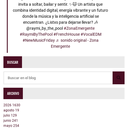
invita a soltar, bailar y sentir. ✨🐱 Un artista que
combina identidad digital, energía vibrante y un futuro
donde la música y la inteligencia artificial se
encuentran. ¿Listxs para dejarse llevar? 🎶
@raymi_by_the_pool
#ZonaEmergente
#RaymiByThePool
#FrenchHouse
#VocalEDM
#NewMusicFriday
♬ sonido original - Zona
Emergente
BUSCAR
ARCHIVO
2026
1630
agosto
19
julio
129
junio
241
mayo
254