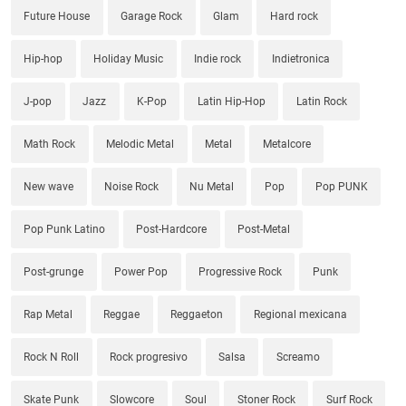
Future House
Garage Rock
Glam
Hard rock
Hip-hop
Holiday Music
Indie rock
Indietronica
J-pop
Jazz
K-Pop
Latin Hip-Hop
Latin Rock
Math Rock
Melodic Metal
Metal
Metalcore
New wave
Noise Rock
Nu Metal
Pop
Pop PUNK
Pop Punk Latino
Post-Hardcore
Post-Metal
Post-grunge
Power Pop
Progressive Rock
Punk
Rap Metal
Reggae
Reggaeton
Regional mexicana
Rock N Roll
Rock progresivo
Salsa
Screamo
Skate Punk
Slowcore
Soul
Stoner Rock
Surf Rock