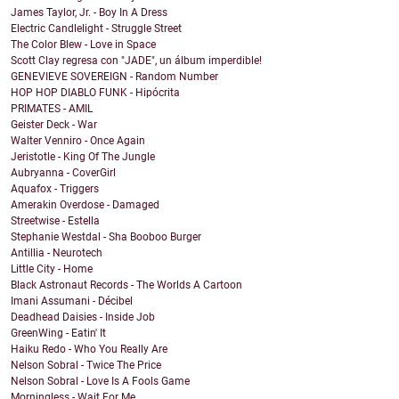
James Taylor, Jr. - Boy In A Dress
Electric Candlelight - Struggle Street
The Color Blew - Love in Space
Scott Clay regresa con "JADE", un álbum imperdible!
GENEVIEVE SOVEREIGN - Random Number
HOP HOP DIABLO FUNK - Hipócrita
PRIMATES - AMIL
Geister Deck - War
Walter Venniro - Once Again
Jeristotle - King Of The Jungle
Aubryanna - CoverGirl
Aquafox - Triggers
Amerakin Overdose - Damaged
Streetwise - Estella
Stephanie Westdal - Sha Booboo Burger
Antillia - Neurotech
Little City - Home
Black Astronaut Records - The Worlds A Cartoon
Imani Assumani - Décibel
Deadhead Daisies - Inside Job
GreenWing - Eatin' It
Haiku Redo - Who You Really Are
Nelson Sobral - Twice The Price
Nelson Sobral - Love Is A Fools Game
Morningless - Wait For Me