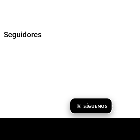
Seguidores
×
SÍGUENOS
Ya te sigo