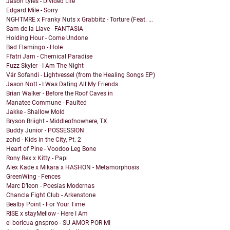
Jason Lyles - Divided Life
Edgard Mile - Sorry
NGHTMRE x Franky Nuts x Grabbitz - Torture (Feat. ...
Sam de la Llave - FANTASIA
Holding Hour - Come Undone
Bad Flamingo - Hole
Ffatri Jam - Chemical Paradise
Fuzz Skyler - I Am The Night
Vár Sofandi - Lightvessel (from the Healing Songs EP)
Jason Nott - I Was Dating All My Friends
Brian Walker - Before the Roof Caves in
Manatee Commune - Faulted
Jakke - Shallow Mold
Bryson Briight - Middleofnowhere, TX
Buddy Junior - POSSESSION
zohd - Kids in the City, Pt. 2
Heart of Pine - Voodoo Leg Bone
Rony Rex x Kitty - Papi
Alex Kade x Mikara x HASHON - Metamorphosis
GreenWing - Fences
Marc D’leon - Poesías Modernas
Chancla Fight Club - Arkenstone
Bealby Point - For Your Time
RISE x stayMellow - Here I Am
el boricua gnsproo - SU AMOR POR MI