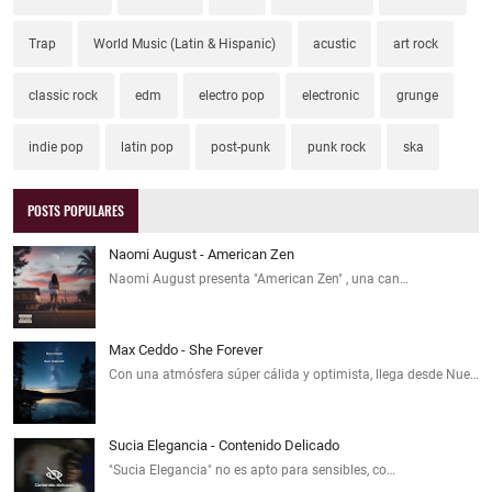
Trap
World Music (Latin & Hispanic)
acustic
art rock
classic rock
edm
electro pop
electronic
grunge
indie pop
latin pop
post-punk
punk rock
ska
POSTS POPULARES
Naomi August - American Zen
Naomi August presenta "American Zen" , una can…
Max Ceddo - She Forever
Con una atmósfera súper cálida y optimista, llega desde Nue…
Sucia Elegancia - Contenido Delicado
"Sucia Elegancia" no es apto para sensibles, co…