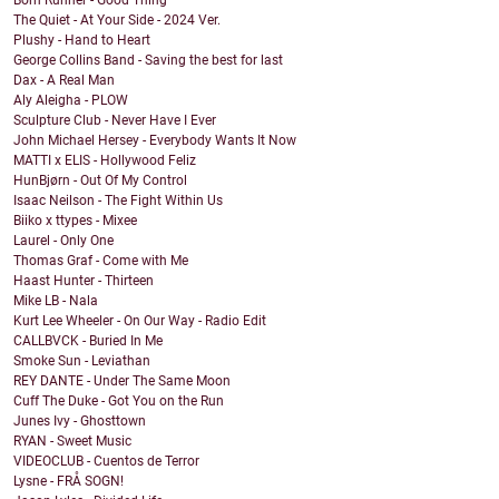
Born Runner - Good Thing
The Quiet - At Your Side - 2024 Ver.
Plushy - Hand to Heart
George Collins Band - Saving the best for last
Dax - A Real Man
Aly Aleigha - PLOW
Sculpture Club - Never Have I Ever
John Michael Hersey - Everybody Wants It Now
MATTI x ELIS - Hollywood Feliz
HunBjørn - Out Of My Control
Isaac Neilson - The Fight Within Us
Biiko x ttypes - Mixee
Laurel - Only One
Thomas Graf - Come with Me
Haast Hunter - Thirteen
Mike LB - Nala
Kurt Lee Wheeler - On Our Way - Radio Edit
CALLBVCK - Buried In Me
Smoke Sun - Leviathan
REY DANTE - Under The Same Moon
Cuff The Duke - Got You on the Run
Junes Ivy - Ghosttown
RYAN - Sweet Music
VIDEOCLUB - Cuentos de Terror
Lysne - FRÅ SOGN!