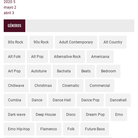
2020
5
mayo
2
abril
3
GÉNEROS
80s Rock
90s Rock
Adult Contemporary
Alt Country
Alt Folk
Alt Pop
Alternative Rock
Americana
Art Pop
Autotune
Bachata
Beats
Bedroom
Chillwave
Christmas
Cinematic
Commercial
Cumbia
Dance
Dance Hall
Dance Pop
Dancehall
Dark wave
Deep House
Disco
Dream Pop
Emo
Emo Hip-hop
Flamenco
Folk
Future Bass