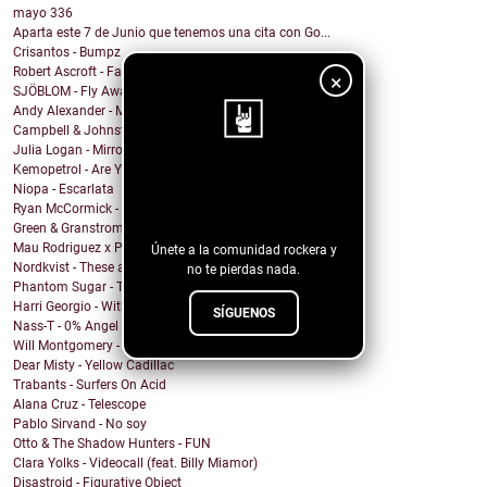
mayo
336
Aparta este 7 de Junio que tenemos una cita con Go...
Crisantos - Bumpz
Robert Ascroft - Faded Photograph feat. Ruth Radal...
×
SJÖBLOM - Fly Away With Me
Andy Alexander - Mr. Cool
Campbell & Johnston - Don’t Get Down (On a Good Th...
Julia Logan - Mirrors
Kemopetrol - Are You Coming Home?
¡Sigue nuestro
Niopa - Escarlata
Ryan McCormick - Sonic Boom
blog!
Green & Granstrom - Only Summer
Mau Rodriguez x Perfecto Mando x Grupo la Union - ...
Únete a la comunidad rockera y
Nordkvist - These are the days
no te pierdas nada.
Phantom Sugar - Too Psycho
Harri Georgio - With the Lights On
SÍGUENOS
Nass-T - 0% Angel
Will Montgomery - Last Man Standing
Dear Misty - Yellow Cadillac
Trabants - Surfers On Acid
Alana Cruz - Telescope
Pablo Sirvand - No soy
Otto & The Shadow Hunters - FUN
Clara Yolks - Videocall (feat. Billy Miamor)
Disastroid - Figurative Object