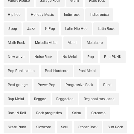
Future House
Garage Rock
Glam
Hard rock
Hip-hop
Holiday Music
Indie rock
Indietronica
J-pop
Jazz
K-Pop
Latin Hip-Hop
Latin Rock
Math Rock
Melodic Metal
Metal
Metalcore
New wave
Noise Rock
Nu Metal
Pop
Pop PUNK
Pop Punk Latino
Post-Hardcore
Post-Metal
Post-grunge
Power Pop
Progressive Rock
Punk
Rap Metal
Reggae
Reggaeton
Regional mexicana
Rock N Roll
Rock progresivo
Salsa
Screamo
Skate Punk
Slowcore
Soul
Stoner Rock
Surf Rock