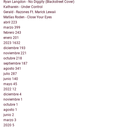
Ryan Langdon - No Diggity (Blackstreet Cover)
Katharein - Under Control
Gerald - Razones Ft. Marick Lewaii
Matías Roden - Close Your Eyes
abril
223
marzo
399
febrero
243
enero
201
2023
1632
diciembre
193
noviembre
221
octubre
218
septiembre
187
agosto
341
julio
287
junio
140
mayo
45
2022
12
diciembre
4
noviembre
1
octubre
1
agosto
1
junio
2
marzo
3
2020
5