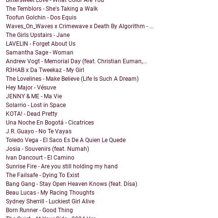
Bittersweet Love - What Color Are You
The Temblors - She's Taking a Walk
Toofun Golchin - Dos Equis
Waves_On_Waves x Crimewave x Death By Algorithm - ...
The Girls Upstairs - Jane
LAVELIN - Forget About Us
Samantha Sage - Woman
Andrew Vogt - Memorial Day (feat. Christian Euman,...
R3HAB x Da Tweekaz - My Girl
The Lovelines - Make Believe (Life Is Such A Dream)
Hey Major - Vésuve
JENNY & ME - Ma Vie
Solarrio - Lost in Space
KOTA! - Dead Pretty
Una Noche En Bogotá - Cicatrices
J.R. Guayo - No Te Vayas
Toledo Vega - El Saco Es De A Quien Le Quede
Josia - Souvenirs (feat. Numah)
Ivan Dancourt - El Camino
Sunrise Fire - Are you still holding my hand
The Failsafe - Dying To Exist
Bang Gang - Stay Open Heaven Knows (feat. Dísa)
Beau Lucas - My Racing Thoughts
Sydney Sherrill - Luckiest Girl Alive
Born Runner - Good Thing