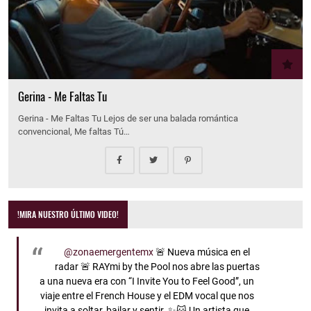
Gerina - Me Faltas Tu
Gerina - Me Faltas Tu Lejos de ser una balada romántica
convencional, Me faltas Tú…
!MIRA NUESTRO ÚLTIMO VIDEO!
@zonaemergentemx
🚨 Nueva música en el
radar 🚨 RAYmi by the Pool nos abre las puertas
a una nueva era con “I Invite You to Feel Good”, un
viaje entre el French House y el EDM vocal que nos
invita a soltar, bailar y sentir. ✨🐱 Un artista que