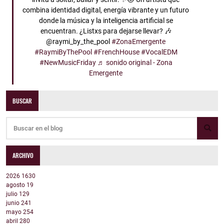
combina identidad digital, energía vibrante y un futuro
donde la música y la inteligencia artificial se
encuentran. ¿Listxs para dejarse llevar? 🎶
@raymi_by_the_pool
#ZonaEmergente
#RaymiByThePool
#FrenchHouse
#VocalEDM
#NewMusicFriday
♬ sonido original - Zona
Emergente
BUSCAR
ARCHIVO
2026
1630
agosto
19
julio
129
junio
241
mayo
254
abril
280