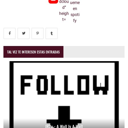
TAL VEZ TE INTERESEN ESTAS ENTRADAS
JR2u - A Wall Is A Wall