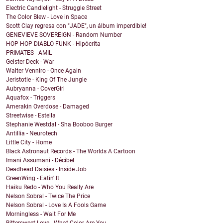
Electric Candlelight - Struggle Street
The Color Blew - Love in Space
Scott Clay regresa con "JADE", un álbum imperdible!
GENEVIEVE SOVEREIGN - Random Number
HOP HOP DIABLO FUNK - Hipócrita
PRIMATES - AMIL
Geister Deck - War
Walter Venniro - Once Again
Jeristotle - King Of The Jungle
Aubryanna - CoverGirl
Aquafox - Triggers
Amerakin Overdose - Damaged
Streetwise - Estella
Stephanie Westdal - Sha Booboo Burger
Antillia - Neurotech
Little City - Home
Black Astronaut Records - The Worlds A Cartoon
Imani Assumani - Décibel
Deadhead Daisies - Inside Job
GreenWing - Eatin' It
Haiku Redo - Who You Really Are
Nelson Sobral - Twice The Price
Nelson Sobral - Love Is A Fools Game
Morningless - Wait For Me