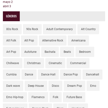
mayo
2
abril
3
GÉNEROS
80s Rock
90s Rock
Adult Contemporary
Alt Country
Alt Folk
Alt Pop
Alternative Rock
Americana
Art Pop
Autotune
Bachata
Beats
Bedroom
Chillwave
Christmas
Cinematic
Commercial
Cumbia
Dance
Dance Hall
Dance Pop
Dancehall
Dark wave
Deep House
Disco
Dream Pop
Emo
Emo Hip-hop
Flamenco
Folk
Future Bass