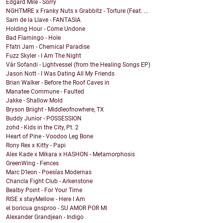
Edgard Mile - Sorry
NGHTMRE x Franky Nuts x Grabbitz - Torture (Feat. ...
Sam de la Llave - FANTASIA
Holding Hour - Come Undone
Bad Flamingo - Hole
Ffatri Jam - Chemical Paradise
Fuzz Skyler - I Am The Night
Vár Sofandi - Lightvessel (from the Healing Songs EP)
Jason Nott - I Was Dating All My Friends
Brian Walker - Before the Roof Caves in
Manatee Commune - Faulted
Jakke - Shallow Mold
Bryson Briight - Middleofnowhere, TX
Buddy Junior - POSSESSION
zohd - Kids in the City, Pt. 2
Heart of Pine - Voodoo Leg Bone
Rony Rex x Kitty - Papi
Alex Kade x Mikara x HASHON - Metamorphosis
GreenWing - Fences
Marc D’leon - Poesías Modernas
Chancla Fight Club - Arkenstone
Bealby Point - For Your Time
RISE x stayMellow - Here I Am
el boricua gnsproo - SU AMOR POR MI
Alexander Grandjean - Indigo