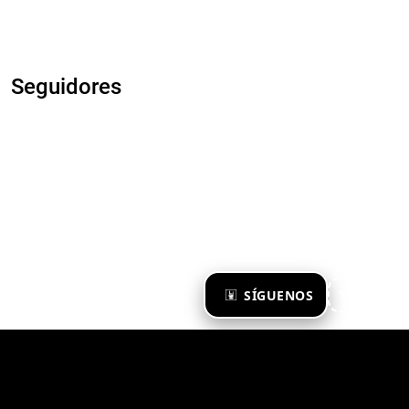
Seguidores
×
SÍGUENOS
Ya te sigo