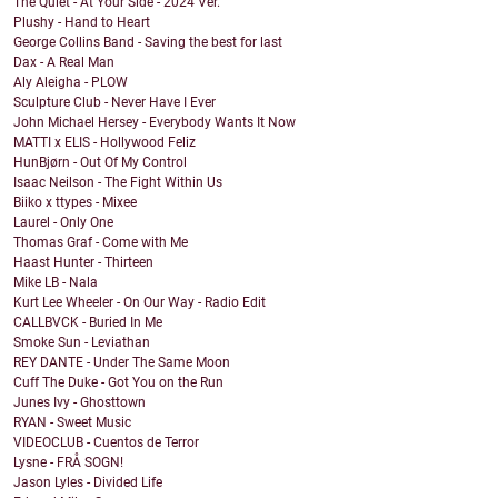
The Quiet - At Your Side - 2024 Ver.
Plushy - Hand to Heart
George Collins Band - Saving the best for last
Dax - A Real Man
Aly Aleigha - PLOW
Sculpture Club - Never Have I Ever
John Michael Hersey - Everybody Wants It Now
MATTI x ELIS - Hollywood Feliz
HunBjørn - Out Of My Control
Isaac Neilson - The Fight Within Us
Biiko x ttypes - Mixee
Laurel - Only One
Thomas Graf - Come with Me
Haast Hunter - Thirteen
Mike LB - Nala
Kurt Lee Wheeler - On Our Way - Radio Edit
CALLBVCK - Buried In Me
Smoke Sun - Leviathan
REY DANTE - Under The Same Moon
Cuff The Duke - Got You on the Run
Junes Ivy - Ghosttown
RYAN - Sweet Music
VIDEOCLUB - Cuentos de Terror
Lysne - FRÅ SOGN!
Jason Lyles - Divided Life