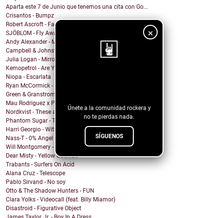
Aparta este 7 de Junio que tenemos una cita con Go...
Crisantos - Bumpz
Robert Ascroft - Faded Photograph feat. Ruth Radal...
×
SJÖBLOM - Fly Away With Me
Andy Alexander - Mr. Cool
Campbell & Johnston - Don’t Get Down (On a Good Th...
Julia Logan - Mirrors
Kemopetrol - Are You Coming Home?
¡Sigue nuestro
Niopa - Escarlata
Ryan McCormick - Sonic Boom
blog!
Green & Granstrom - Only Summer
Mau Rodriguez x Perfecto Mando x Grupo la Union - ...
Únete a la comunidad rockera y
Nordkvist - These are the days
no te pierdas nada.
Phantom Sugar - Too Psycho
Harri Georgio - With the Lights On
SÍGUENOS
Nass-T - 0% Angel
Will Montgomery - Last Man Standing
Dear Misty - Yellow Cadillac
Trabants - Surfers On Acid
Alana Cruz - Telescope
Pablo Sirvand - No soy
Otto & The Shadow Hunters - FUN
Clara Yolks - Videocall (feat. Billy Miamor)
Disastroid - Figurative Object
James Taylor, Jr. - Boy In A Dress