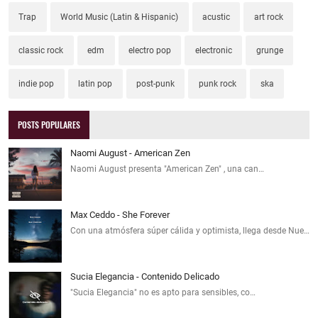
Trap
World Music (Latin & Hispanic)
acustic
art rock
classic rock
edm
electro pop
electronic
grunge
indie pop
latin pop
post-punk
punk rock
ska
POSTS POPULARES
Naomi August - American Zen
Naomi August presenta "American Zen" , una can…
Max Ceddo - She Forever
Con una atmósfera súper cálida y optimista, llega desde Nue…
Sucia Elegancia - Contenido Delicado
"Sucia Elegancia" no es apto para sensibles, co…