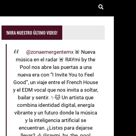
!MIRA NUESTRO ÚLTIMO VIDEO!
@zonaemergentemx
🚨 Nueva
música en el radar 🚨 RAYmi by the
Pool nos abre las puertas a una
nueva era con “I Invite You to Feel
Good”, un viaje entre el French House
y el EDM vocal que nos invita a soltar,
bailar y sentir. ✨🐱 Un artista que
combina identidad digital, energía
vibrante y un futuro donde la música
y la inteligencia artificial se
encuentran. ¿Listxs para dejarse
llevar? 🎶 @raymi_by_the_pool