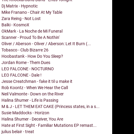
Dj Matrix - Hypnotic
Mike Franano - Chair At My Table
Zara Reing - Not Lost
Baïki - KosmoX
OkMark - La Noche de Mi Funeral
Scanner - Proud To Be A Nothin'
Oliver / Aberson - Oliver / Aberson: Let It Burn (...
Tobasco - Club Bizarre 26
Hoobastank - How Do You Sleep?
Jordan Rome - Them Dues
LEO FALCONE - NOCTURNO
LEO FALCONE - Dale !
Jesse Creatchman - fake it til u make it
Rob Koontz - When We Hear the Call
Neil Valmonte - Down on the River
Halina Shumer - Life is Passing
M & J - LET THEM EAT CAKE (Princess states, in a s...
Susie Maddocks - Horizon
Halina Shumer - Deceiver, You Are
Hate at First Sight - Familiar Mutations EP remast...
julius belair - treat