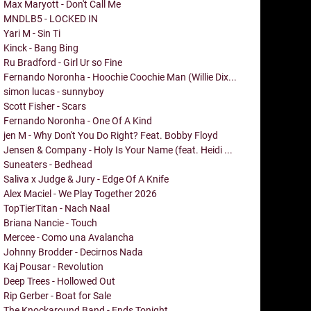
Max Maryott - Don't Call Me
MNDLB5 - LOCKED IN
Yari M - Sin Ti
Kinck - Bang Bing
Ru Bradford - Girl Ur so Fine
Fernando Noronha - Hoochie Coochie Man (Willie Dix...
simon lucas - sunnyboy
Scott Fisher - Scars
Fernando Noronha - One Of A Kind
jen M - Why Don't You Do Right? Feat. Bobby Floyd
Jensen & Company - Holy Is Your Name (feat. Heidi ...
Suneaters - Bedhead
Saliva x Judge & Jury - Edge Of A Knife
Alex Maciel - We Play Together 2026
TopTierTitan - Nach Naal
Briana Nancie - Touch
Mercee - Como una Avalancha
Johnny Brodder - Decirnos Nada
Kaj Pousar - Revolution
Deep Trees - Hollowed Out
Rip Gerber - Boat for Sale
The Knockaround Band - Ends Tonight