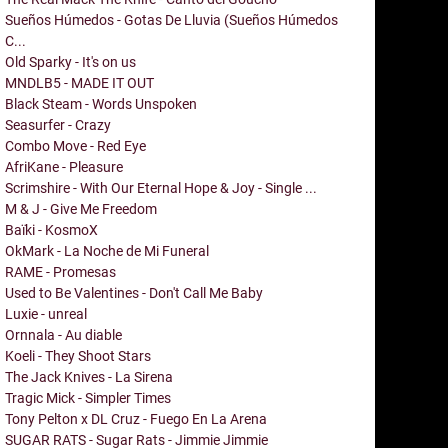
Sueños Húmedos - Gotas De Lluvia (Sueños Húmedos
C...
Old Sparky - It's on us
MNDLB5 - MADE IT OUT
Black Steam - Words Unspoken
Seasurfer - Crazy
Combo Move - Red Eye
AfriKane - Pleasure
Scrimshire - With Our Eternal Hope & Joy - Single ...
M & J - Give Me Freedom
Baïki - KosmoX
OkMark - La Noche de Mi Funeral
RAME - Promesas
Used to Be Valentines - Don't Call Me Baby
Luxie - unreal
Ornnala - Au diable
Koeli - They Shoot Stars
The Jack Knives - La Sirena
Tragic Mick - Simpler Times
Tony Pelton x DL Cruz - Fuego En La Arena
SUGAR RATS - Sugar Rats - Jimmie Jimmie