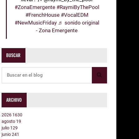
#ZonaEmergente
#RaymiByThePool
#FrenchHouse
#VocalEDM
#NewMusicFriday
♬ sonido original
- Zona Emergente
BUSCAR
ARCHIVO
2026
1630
agosto
19
julio
129
junio
241