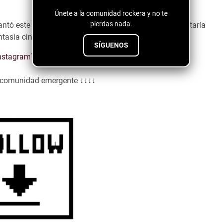
Únete a la comunidad rockera y no te
pierdas nada.
ó este track y lo repetí más veces de las que me gsutaría
fantasía cinematográfica con esta canción.
SÍGUENOS
nstagram
Tiktok
Spotify
a comunidad emergente ↓↓↓↓