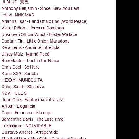
JI BLUE - 景色
Anthony Benjamin - Since I Saw You Last
eduvi - NNK MAS
Arianna Tsar - Land Of No End (World Peace)
Victor Piñon - Libres en Domingo
Unknown Official Artist - Foster Wallace
Captain Tin - Little Onion Maradona
Keta Lenis - Andante Intrépida
Ulises Máiz - Mamá Papá
BeerMaster - Lost in the Noise
Chris Cool - So Hard
Karlo-XX9 - Sancta
HEXXY - MUÑEQUITA
Chloe Saint - 90s Love
KØVI - QUE SI
Juan Cruz - Fantasmas otra vez
Artten - Elegancia
Capc - En busca de la copa
Samantha Davis - The Last Time
Lokixximo - INOLVIDABLE
Gustavo Andres - Arrepentido
The Real Mack The Knife - Canto del Goucho