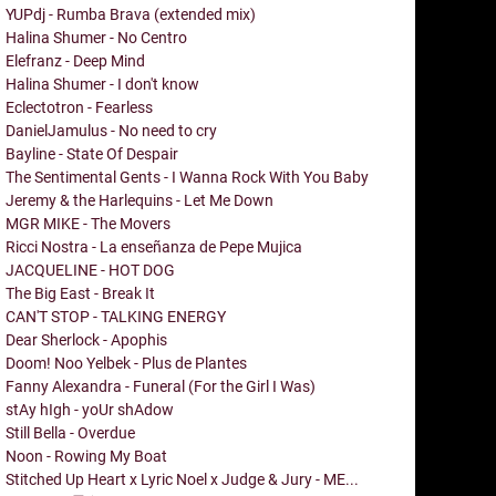
YUPdj - Rumba Brava (extended mix)
Halina Shumer - No Centro
Elefranz - Deep Mind
Halina Shumer - I don't know
Eclectotron - Fearless
DanielJamulus - No need to cry
Bayline - State Of Despair
The Sentimental Gents - I Wanna Rock With You Baby
Jeremy & the Harlequins - Let Me Down
MGR MIKE - The Movers
Ricci Nostra - La enseñanza de Pepe Mujica
JACQUELINE - HOT DOG
The Big East - Break It
CAN'T STOP - TALKING ENERGY
Dear Sherlock - Apophis
Doom! Noo Yelbek - Plus de Plantes
Fanny Alexandra - Funeral (For the Girl I Was)
stAy hIgh - yoUr shAdow
Still Bella - Overdue
Noon - Rowing My Boat
Stitched Up Heart x Lyric Noel x Judge & Jury - ME...