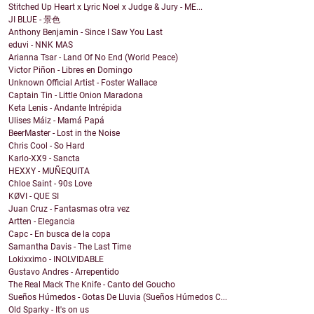
Stitched Up Heart x Lyric Noel x Judge & Jury - ME...
JI BLUE - 景色
Anthony Benjamin - Since I Saw You Last
eduvi - NNK MAS
Arianna Tsar - Land Of No End (World Peace)
Victor Piñon - Libres en Domingo
Unknown Official Artist - Foster Wallace
Captain Tin - Little Onion Maradona
Keta Lenis - Andante Intrépida
Ulises Máiz - Mamá Papá
BeerMaster - Lost in the Noise
Chris Cool - So Hard
Karlo-XX9 - Sancta
HEXXY - MUÑEQUITA
Chloe Saint - 90s Love
KØVI - QUE SI
Juan Cruz - Fantasmas otra vez
Artten - Elegancia
Capc - En busca de la copa
Samantha Davis - The Last Time
Lokixximo - INOLVIDABLE
Gustavo Andres - Arrepentido
The Real Mack The Knife - Canto del Goucho
Sueños Húmedos - Gotas De Lluvia (Sueños Húmedos C...
Old Sparky - It's on us