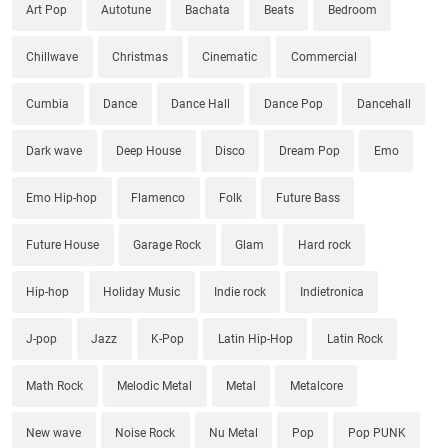
Art Pop
Autotune
Bachata
Beats
Bedroom
Chillwave
Christmas
Cinematic
Commercial
Cumbia
Dance
Dance Hall
Dance Pop
Dancehall
Dark wave
Deep House
Disco
Dream Pop
Emo
Emo Hip-hop
Flamenco
Folk
Future Bass
Future House
Garage Rock
Glam
Hard rock
Hip-hop
Holiday Music
Indie rock
Indietronica
J-pop
Jazz
K-Pop
Latin Hip-Hop
Latin Rock
Math Rock
Melodic Metal
Metal
Metalcore
New wave
Noise Rock
Nu Metal
Pop
Pop PUNK