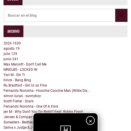
ARCHIVO
2026
1630
agosto
19
julio
129
junio
241
Max Maryott - Don't Call Me
MNDLB5 - LOCKED IN
Yari M - Sin Ti
Kinck - Bang Bing
Ru Bradford - Girl Ur so Fine
Fernando Noronha - Hoochie Coochie Man (Willie Dix...
simon lucas - sunnyboy
Scott Fisher - Scars
Fernando Noronha - One Of A Kind
jen M - Why Don't You Do Right? Feat. Bobby Floyd
Jensen & Company - Holy Is Your Name (feat. Heidi ...
×
Suneaters - Bedhead
Saliva x Judge & Jury - Edge Of A Knife