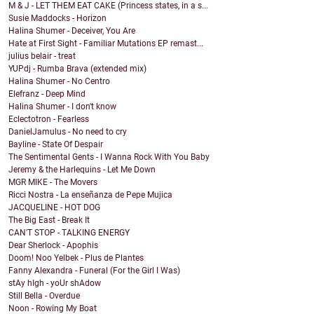
M & J - LET THEM EAT CAKE (Princess states, in a s...
Susie Maddocks - Horizon
Halina Shumer - Deceiver, You Are
Hate at First Sight - Familiar Mutations EP remast...
julius belair - treat
YUPdj - Rumba Brava (extended mix)
Halina Shumer - No Centro
Elefranz - Deep Mind
Halina Shumer - I don't know
Eclectotron - Fearless
DanielJamulus - No need to cry
Bayline - State Of Despair
The Sentimental Gents - I Wanna Rock With You Baby
Jeremy & the Harlequins - Let Me Down
MGR MIKE - The Movers
Ricci Nostra - La enseñanza de Pepe Mujica
JACQUELINE - HOT DOG
The Big East - Break It
CAN'T STOP - TALKING ENERGY
Dear Sherlock - Apophis
Doom! Noo Yelbek - Plus de Plantes
Fanny Alexandra - Funeral (For the Girl I Was)
stAy hIgh - yoUr shAdow
Still Bella - Overdue
Noon - Rowing My Boat