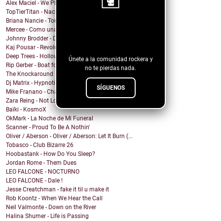
Alex Maciel - We Play Together 2026
TopTierTitan - Nach Naal
Briana Nancie - Touch
¡Sigue nuestro
Mercee - Como una Avalancha
Johnny Brodder - Decirnos Nada
blog!
Kaj Pousar - Revolution
Deep Trees - Hollowed Out
Únete a la comunidad rockera y
Rip Gerber - Boat for Sale
no te pierdas nada.
The Knockaround Band - Ends Tonight
Dj Matrix - Hypnotic
SÍGUENOS
Mike Franano - Chair At My Table
Zara Reing - Not Lost
Baïki - KosmoX
OkMark - La Noche de Mi Funeral
Scanner - Proud To Be A Nothin'
Oliver / Aberson - Oliver / Aberson: Let It Burn (...
Tobasco - Club Bizarre 26
Hoobastank - How Do You Sleep?
Jordan Rome - Them Dues
LEO FALCONE - NOCTURNO
LEO FALCONE - Dale !
Jesse Creatchman - fake it til u make it
Rob Koontz - When We Hear the Call
Neil Valmonte - Down on the River
Halina Shumer - Life is Passing