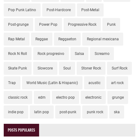
Pop Punk Latino
Post-Hardcore
Post-Metal
Post-grunge
Power Pop
Progressive Rock
Punk
Rap Metal
Reggae
Reggaeton
Regional mexicana
Rock N Roll
Rock progresivo
Salsa
Screamo
Skate Punk
Slowcore
Soul
Stoner Rock
Surf Rock
Trap
World Music (Latin & Hispanic)
acustic
art rock
classic rock
edm
electro pop
electronic
grunge
indie pop
latin pop
post-punk
punk rock
ska
POSTS POPULARES