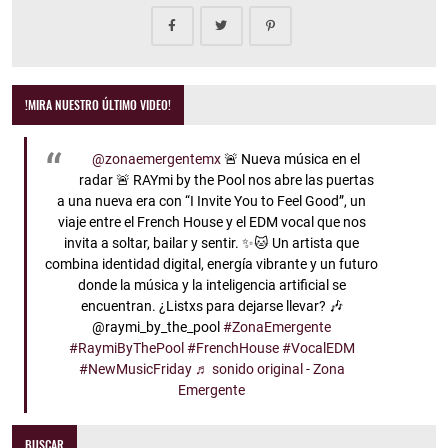
!MIRA NUESTRO ÚLTIMO VIDEO!
@zonaemergentemx
🚨 Nueva música en el
radar 🚨 RAYmi by the Pool nos abre las puertas
a una nueva era con “I Invite You to Feel Good”, un
viaje entre el French House y el EDM vocal que nos
invita a soltar, bailar y sentir. ✨🐱 Un artista que
combina identidad digital, energía vibrante y un futuro
donde la música y la inteligencia artificial se
encuentran. ¿Listxs para dejarse llevar? 🎶
@raymi_by_the_pool
#ZonaEmergente
#RaymiByThePool
#FrenchHouse
#VocalEDM
#NewMusicFriday
♬ sonido original - Zona
Emergente
BUSCAR