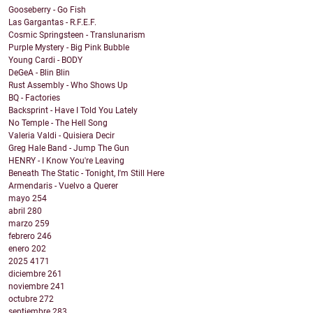
Gooseberry - Go Fish
Las Gargantas - R.F.E.F.
Cosmic Springsteen - Translunarism
Purple Mystery - Big Pink Bubble
Young Cardi - BODY
DeGeA - Blin Blin
Rust Assembly - Who Shows Up
BQ - Factories
Backsprint - Have I Told You Lately
No Temple - The Hell Song
Valeria Valdi - Quisiera Decir
Greg Hale Band - Jump The Gun
HENRY - I Know You're Leaving
Beneath The Static - Tonight, I'm Still Here
Armendaris - Vuelvo a Querer
mayo
254
abril
280
marzo
259
febrero
246
enero
202
2025
4171
diciembre
261
noviembre
241
octubre
272
septiembre
283