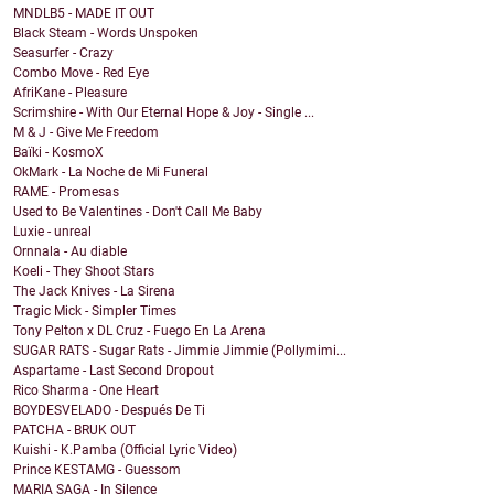
MNDLB5 - MADE IT OUT
Black Steam - Words Unspoken
Seasurfer - Crazy
Combo Move - Red Eye
AfriKane - Pleasure
Scrimshire - With Our Eternal Hope & Joy - Single ...
M & J - Give Me Freedom
Baïki - KosmoX
OkMark - La Noche de Mi Funeral
RAME - Promesas
Used to Be Valentines - Don't Call Me Baby
Luxie - unreal
Ornnala - Au diable
Koeli - They Shoot Stars
The Jack Knives - La Sirena
Tragic Mick - Simpler Times
Tony Pelton x DL Cruz - Fuego En La Arena
SUGAR RATS - Sugar Rats - Jimmie Jimmie (Pollymimi...
Aspartame - Last Second Dropout
Rico Sharma - One Heart
BOYDESVELADO - Después De Ti
PATCHA - BRUK OUT
Kuishi - K.Pamba (Official Lyric Video)
Prince KESTAMG - Guessom
MARIA SAGA - In Silence