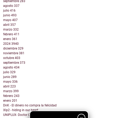
septiembre
283
agosto
337
julio
416
junio
493
mayo
407
abril
357
marzo
332
febrero
411
enero
361
2024
3940
diciembre
329
noviembre
381
octubre
403
septiembre
373
agosto
434
julio
329
junio
289
mayo
336
abril
223
marzo
399
febrero
243
enero
201
DnK - El dinero no compra la felicidad
Xlp2 - hiding in our heart
UNIPLUX- Doctor Carlitos