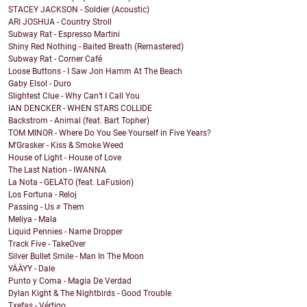
STACEY JACKSON - Soldier (Acoustic)
ARI JOSHUA - Country Stroll
Subway Rat - Espresso Martini
Shiny Red Nothing - Baited Breath (Remastered)
Subway Rat - Corner Café
Loose Buttons - I Saw Jon Hamm At The Beach
Gaby Elsol - Duro
Slightest Clue - Why Can’t I Call You
IAN DENCKER - WHEN STARS COLLIDE
Backstrom - Animal (feat. Bart Topher)
TOM MINOR - Where Do You See Yourself in Five Years?
M'Grasker - Kiss & Smoke Weed
House of Light - House of Love
The Last Nation - IWANNA
La Nota - GELATO (feat. LaFusion)
Los Fortuna - Reloj
Passing - Us ≠ Them
Meliya - Mala
Liquid Pennies - Name Dropper
Track Five - TakeOver
Silver Bullet Smile - Man In The Moon
YÄÄYY - Dale
Punto y Coma - Magia De Verdad
Dylan Kight & The Nightbirds - Good Trouble
Txefas - Vértigo