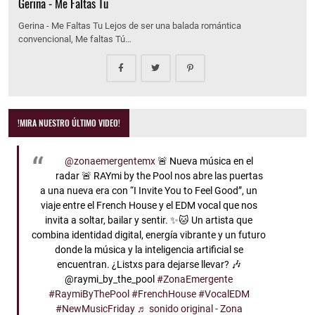
Gerina - Me Faltas Tu
Gerina - Me Faltas Tu Lejos de ser una balada romántica
convencional, Me faltas Tú…
!MIRA NUESTRO ÚLTIMO VIDEO!
@zonaemergentemx
🚨 Nueva música en el
radar 🚨 RAYmi by the Pool nos abre las puertas
a una nueva era con “I Invite You to Feel Good”, un
viaje entre el French House y el EDM vocal que nos
invita a soltar, bailar y sentir. ✨🐱 Un artista que
combina identidad digital, energía vibrante y un futuro
donde la música y la inteligencia artificial se
encuentran. ¿Listxs para dejarse llevar? 🎶
@raymi_by_the_pool
#ZonaEmergente
#RaymiByThePool
#FrenchHouse
#VocalEDM
#NewMusicFriday
♬ sonido original - Zona