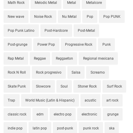
Math Rock
Melodic Metal
Metal
Metalcore
New wave
Noise Rock
Nu Metal
Pop
Pop PUNK
Pop Punk Latino
Post-Hardcore
Post-Metal
Post-grunge
Power Pop
Progressive Rock
Punk
Rap Metal
Reggae
Reggaeton
Regional mexicana
Rock N Roll
Rock progresivo
Salsa
Screamo
Skate Punk
Slowcore
Soul
Stoner Rock
Surf Rock
Trap
World Music (Latin & Hispanic)
acustic
art rock
classic rock
edm
electro pop
electronic
grunge
indie pop
latin pop
post-punk
punk rock
ska