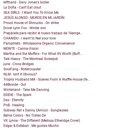
lefthand - Davy Jones's locker
La Doña - Can't Eat clout
SEA GIRLS - I Want You To Know Me
JESÚS ALONSO - MUROS EN MI JARDÍN
Proud House of Shmucks - On strike
Dover Lynn Fox - Winter son
Prepárate para recibir el nuevo trabajo de "George...
CHANIDU - I want to feel your love
Pamphlets - Wholesome Organic Convenience
MONTE - Canna-Vision
Martha and the Muffins - For What It’s Worth (Buff...
Talk Heavy - The Montreal Screwjob
june - Cross Bridges
SoulFang - Rollercoaster
NLM - Isn't It Obvious?
Trophy Husband MA - Scenes From A Waffle House (fe...
44Blonde - Out
Winterland - Take Me Dancing
EĐĐIE - The Spark
Dax - Eternity
PnB - Healing
Subway Rat x Danny L'Amour - Sunglasses
Bahia Colors - No Trates De
VK Lynne - The Different (Melissa Etheridge Cover)
Edgar & Esteban - Me gustas Mucho