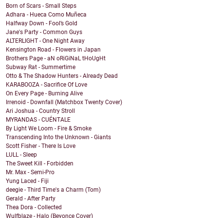
Born of Scars - Small Steps
Adhara - Hueca Como Muñeca
Halfway Down - Fool’s Gold
Jane's Party - Common Guys
ALTERLIGHT - One Night Away
Kensington Road - Flowers in Japan
Brothers Page - aN oRiGiNaL tHoUgHt
Subway Rat - Summertime
Otto & The Shadow Hunters - Already Dead
KARABOOZA - Sacrifice Of Love
On Every Page - Burning Alive
Irrenoid - Downfall (Matchbox Twenty Cover)
Ari Joshua - Country Stroll
MYRANDAS - CUÉNTALE
By Light We Loom - Fire & Smoke
Transcending Into the Unknown - Giants
Scott Fisher - There Is Love
LULL - Sleep
The Sweet Kill - Forbidden
Mr. Max - Semi-Pro
Yung Laced - Fiji
deegie - Third Time's a Charm (Tom)
Gerald - After Party
Thea Dora - Collected
Wulfblaze - Halo (Beyonce Cover)