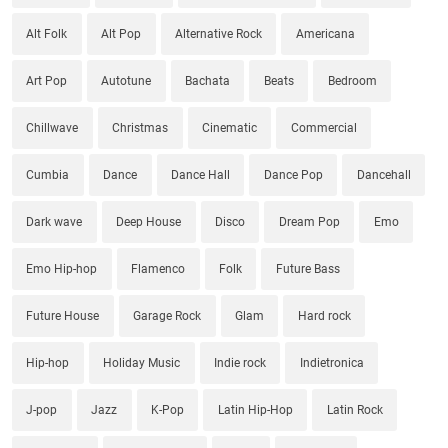
Alt Folk
Alt Pop
Alternative Rock
Americana
Art Pop
Autotune
Bachata
Beats
Bedroom
Chillwave
Christmas
Cinematic
Commercial
Cumbia
Dance
Dance Hall
Dance Pop
Dancehall
Dark wave
Deep House
Disco
Dream Pop
Emo
Emo Hip-hop
Flamenco
Folk
Future Bass
Future House
Garage Rock
Glam
Hard rock
Hip-hop
Holiday Music
Indie rock
Indietronica
J-pop
Jazz
K-Pop
Latin Hip-Hop
Latin Rock