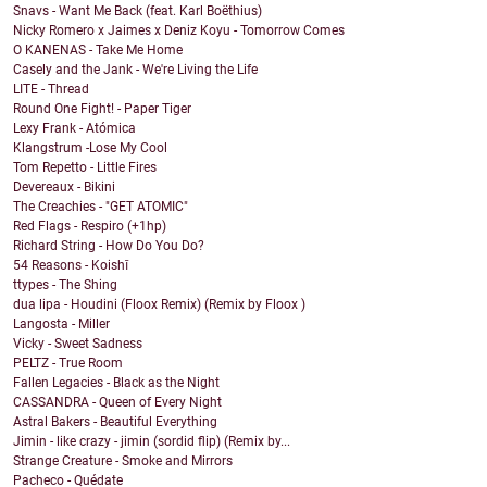
Snavs - Want Me Back (feat. Karl Boëthius)
Nicky Romero x Jaimes x Deniz Koyu - Tomorrow Comes
O KANENAS - Take Me Home
Casely and the Jank - We're Living the Life
LITE - Thread
Round One Fight! - Paper Tiger
Lexy Frank - Atómica
Klangstrum -Lose My Cool
Tom Repetto - Little Fires
Devereaux - Bikini
The Creachies - "GET ATOMIC"
Red Flags - Respiro (+1hp)
Richard String - How Do You Do?
54 Reasons - Koishī
ttypes - The Shing
dua lipa - Houdini (Floox Remix) (Remix by Floox )
Langosta - Miller
Vicky - Sweet Sadness
PELTZ - True Room
Fallen Legacies - Black as the Night
CASSANDRA - Queen of Every Night
Astral Bakers - Beautiful Everything
Jimin - like crazy - jimin (sordid flip) (Remix by...
Strange Creature - Smoke and Mirrors
Pacheco - Quédate