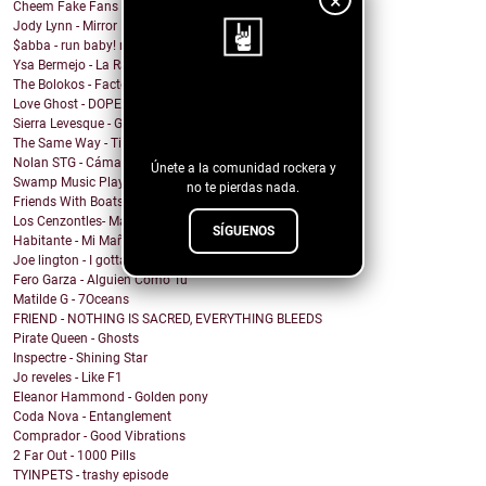
×
Cheem Fake Fans
Jody Lynn - Mirror Mirror
$abba - run baby! run baby!
Ysa Bermejo - La Razón
The Bolokos - Factory
¡Sigue nuestro
Love Ghost - DOPEMAN
Sierra Levesque - GET OFF MY STAGE
blog!
The Same Way - Time On Loan
Nolan STG - Cámara Lenta
Únete a la comunidad rockera y
Swamp Music Players - Free Color TV
no te pierdas nada.
Friends With Boats - The Point
Los Cenzontles- Matanga
SÍGUENOS
Habitante - Mi Mañana
Joe lington - I gotta be with you
Fero Garza - Alguien Como Tú
Matilde G - 7Oceans
FRIEND - NOTHING IS SACRED, EVERYTHING BLEEDS
Pirate Queen - Ghosts
Inspectre - Shining Star
Jo reveles - Like F1
Eleanor Hammond - Golden pony
Coda Nova - Entanglement
Comprador - Good Vibrations
2 Far Out - 1000 Pills
TYINPETS - trashy episode