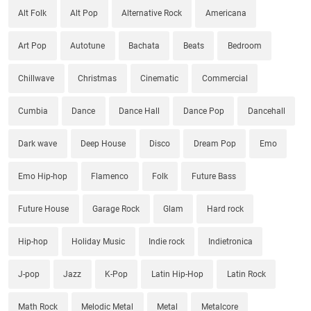
Alt Folk
Alt Pop
Alternative Rock
Americana
Art Pop
Autotune
Bachata
Beats
Bedroom
Chillwave
Christmas
Cinematic
Commercial
Cumbia
Dance
Dance Hall
Dance Pop
Dancehall
Dark wave
Deep House
Disco
Dream Pop
Emo
Emo Hip-hop
Flamenco
Folk
Future Bass
Future House
Garage Rock
Glam
Hard rock
Hip-hop
Holiday Music
Indie rock
Indietronica
J-pop
Jazz
K-Pop
Latin Hip-Hop
Latin Rock
Math Rock
Melodic Metal
Metal
Metalcore