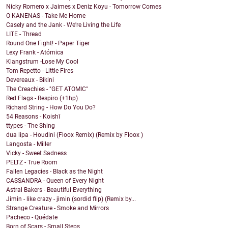
Nicky Romero x Jaimes x Deniz Koyu - Tomorrow Comes
O KANENAS - Take Me Home
Casely and the Jank - We're Living the Life
LITE - Thread
Round One Fight! - Paper Tiger
Lexy Frank - Atómica
Klangstrum -Lose My Cool
Tom Repetto - Little Fires
Devereaux - Bikini
The Creachies - "GET ATOMIC"
Red Flags - Respiro (+1hp)
Richard String - How Do You Do?
54 Reasons - Koishī
ttypes - The Shing
dua lipa - Houdini (Floox Remix) (Remix by Floox )
Langosta - Miller
Vicky - Sweet Sadness
PELTZ - True Room
Fallen Legacies - Black as the Night
CASSANDRA - Queen of Every Night
Astral Bakers - Beautiful Everything
Jimin - like crazy - jimin (sordid flip) (Remix by...
Strange Creature - Smoke and Mirrors
Pacheco - Quédate
Born of Scars - Small Steps