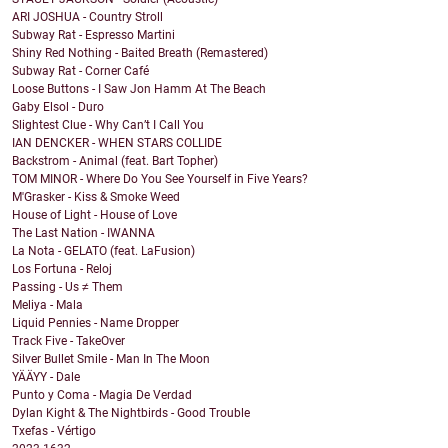
ARI JOSHUA - Country Stroll
Subway Rat - Espresso Martini
Shiny Red Nothing - Baited Breath (Remastered)
Subway Rat - Corner Café
Loose Buttons - I Saw Jon Hamm At The Beach
Gaby Elsol - Duro
Slightest Clue - Why Can’t I Call You
IAN DENCKER - WHEN STARS COLLIDE
Backstrom - Animal (feat. Bart Topher)
TOM MINOR - Where Do You See Yourself in Five Years?
M'Grasker - Kiss & Smoke Weed
House of Light - House of Love
The Last Nation - IWANNA
La Nota - GELATO (feat. LaFusion)
Los Fortuna - Reloj
Passing - Us ≠ Them
Meliya - Mala
Liquid Pennies - Name Dropper
Track Five - TakeOver
Silver Bullet Smile - Man In The Moon
YÄÄYY - Dale
Punto y Coma - Magia De Verdad
Dylan Kight & The Nightbirds - Good Trouble
Txefas - Vértigo