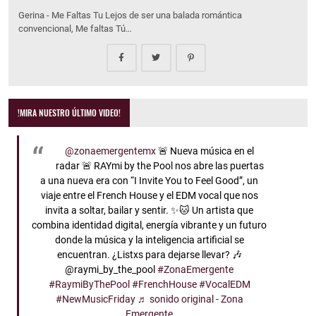
Gerina - Me Faltas Tu Lejos de ser una balada romántica
convencional, Me faltas Tú…
!MIRA NUESTRO ÚLTIMO VIDEO!
@zonaemergentemx
🚨 Nueva música en el
radar 🚨 RAYmi by the Pool nos abre las puertas
a una nueva era con “I Invite You to Feel Good”, un
viaje entre el French House y el EDM vocal que nos
invita a soltar, bailar y sentir. ✨🐱 Un artista que
combina identidad digital, energía vibrante y un futuro
donde la música y la inteligencia artificial se
encuentran. ¿Listxs para dejarse llevar? 🎶
@raymi_by_the_pool
#ZonaEmergente
#RaymiByThePool
#FrenchHouse
#VocalEDM
#NewMusicFriday
♬ sonido original - Zona
Emergente