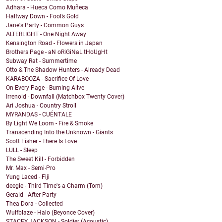
Adhara - Hueca Como Muñeca
Halfway Down - Fool’s Gold
Jane's Party - Common Guys
ALTERLIGHT - One Night Away
Kensington Road - Flowers in Japan
Brothers Page - aN oRiGiNaL tHoUgHt
Subway Rat - Summertime
Otto & The Shadow Hunters - Already Dead
KARABOOZA - Sacrifice Of Love
On Every Page - Burning Alive
Irrenoid - Downfall (Matchbox Twenty Cover)
Ari Joshua - Country Stroll
MYRANDAS - CUÉNTALE
By Light We Loom - Fire & Smoke
Transcending Into the Unknown - Giants
Scott Fisher - There Is Love
LULL - Sleep
The Sweet Kill - Forbidden
Mr. Max - Semi-Pro
Yung Laced - Fiji
deegie - Third Time's a Charm (Tom)
Gerald - After Party
Thea Dora - Collected
Wulfblaze - Halo (Beyonce Cover)
STACEY JACKSON - Soldier (Acoustic)