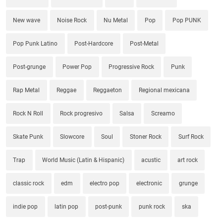
New wave
Noise Rock
Nu Metal
Pop
Pop PUNK
Pop Punk Latino
Post-Hardcore
Post-Metal
Post-grunge
Power Pop
Progressive Rock
Punk
Rap Metal
Reggae
Reggaeton
Regional mexicana
Rock N Roll
Rock progresivo
Salsa
Screamo
Skate Punk
Slowcore
Soul
Stoner Rock
Surf Rock
Trap
World Music (Latin & Hispanic)
acustic
art rock
classic rock
edm
electro pop
electronic
grunge
indie pop
latin pop
post-punk
punk rock
ska