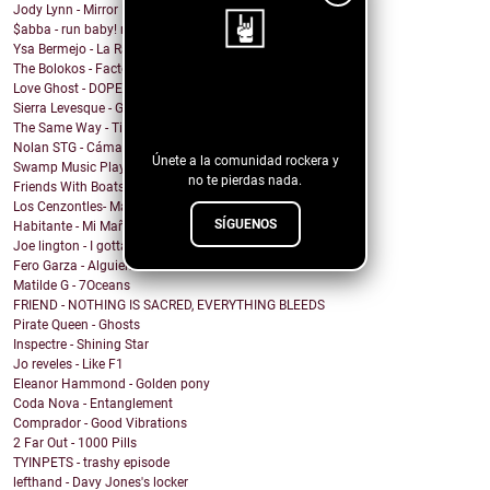
Jody Lynn - Mirror Mirror
$abba - run baby! run baby!
Ysa Bermejo - La Razón
The Bolokos - Factory
Love Ghost - DOPEMAN
¡Sigue nuestro
Sierra Levesque - GET OFF MY STAGE
blog!
The Same Way - Time On Loan
Nolan STG - Cámara Lenta
Únete a la comunidad rockera y
Swamp Music Players - Free Color TV
no te pierdas nada.
Friends With Boats - The Point
Los Cenzontles- Matanga
SÍGUENOS
Habitante - Mi Mañana
Joe lington - I gotta be with you
Fero Garza - Alguien Como Tú
Matilde G - 7Oceans
FRIEND - NOTHING IS SACRED, EVERYTHING BLEEDS
Pirate Queen - Ghosts
Inspectre - Shining Star
Jo reveles - Like F1
Eleanor Hammond - Golden pony
Coda Nova - Entanglement
Comprador - Good Vibrations
2 Far Out - 1000 Pills
TYINPETS - trashy episode
lefthand - Davy Jones's locker