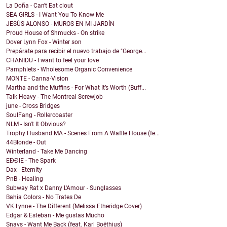
La Doña - Can't Eat clout
SEA GIRLS - I Want You To Know Me
JESÚS ALONSO - MUROS EN MI JARDÍN
Proud House of Shmucks - On strike
Dover Lynn Fox - Winter son
Prepárate para recibir el nuevo trabajo de "George...
CHANIDU - I want to feel your love
Pamphlets - Wholesome Organic Convenience
MONTE - Canna-Vision
Martha and the Muffins - For What It’s Worth (Buff...
Talk Heavy - The Montreal Screwjob
june - Cross Bridges
SoulFang - Rollercoaster
NLM - Isn't It Obvious?
Trophy Husband MA - Scenes From A Waffle House (fe...
44Blonde - Out
Winterland - Take Me Dancing
EĐĐIE - The Spark
Dax - Eternity
PnB - Healing
Subway Rat x Danny L'Amour - Sunglasses
Bahia Colors - No Trates De
VK Lynne - The Different (Melissa Etheridge Cover)
Edgar & Esteban - Me gustas Mucho
Snavs - Want Me Back (feat. Karl Boëthius)