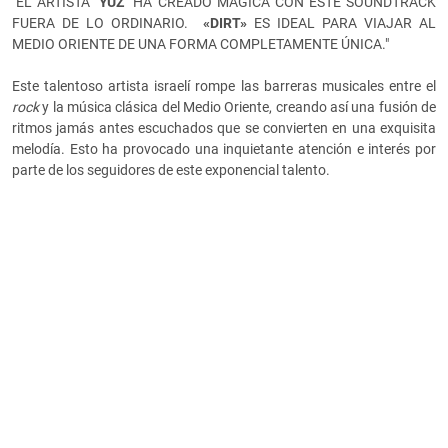
"EL ARTISTA
"YUZ"
HA CREADO MÁGICA CON ESTE SOUNDTRACK
FUERA DE LO ORDINARIO.
«
DIRT
»
ES IDEAL PARA VIAJAR AL
MEDIO ORIENTE DE UNA FORMA COMPLETAMENTE ÚNICA."
Este talentoso artista israelí rompe las barreras musicales entre el
rock
y la música clásica del Medio Oriente, creando así una fusión de
ritmos jamás antes escuchados que se convierten en una exquisita
melodía. Esto ha provocado una inquietante atención e interés por
parte de los seguidores de este exponencial talento.