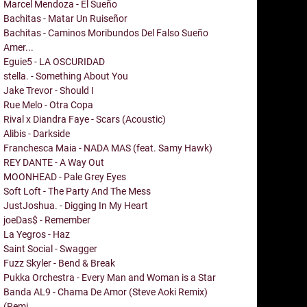
Marcel Mendoza - El Sueño
Bachitas - Matar Un Ruiseñor
Bachitas - Caminos Moribundos Del Falso Sueño
Amer...
Eguie5 - LA OSCURIDAD
stella. - Something About You
Jake Trevor - Should I
Rue Melo - Otra Copa
Rival x Diandra Faye - Scars (Acoustic)
Alibis - Darkside
Franchesca Maia - NADA MAS (feat. Samy Hawk)
REY DANTE - A Way Out
MOONHEAD - Pale Grey Eyes
Soft Loft - The Party And The Mess
JustJoshua. - Digging In My Heart
joeDas$ - Remember
La Yegros - Haz
Saint Social - Swagger
Fuzz Skyler - Bend & Break
Pukka Orchestra - Every Man and Woman is a Star
Banda AL9 - Chama De Amor (Steve Aoki Remix)
(Remi...