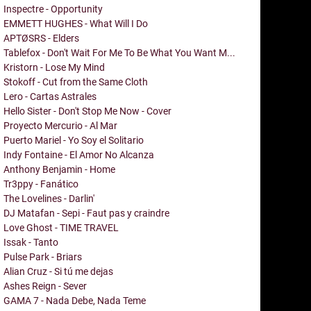
Inspectre - Opportunity
EMMETT HUGHES - What Will I Do
APTØSRS - Elders
Tablefox - Don't Wait For Me To Be What You Want M...
Kristorn - Lose My Mind
Stokoff - Cut from the Same Cloth
Lero - Cartas Astrales
Hello Sister - Don't Stop Me Now - Cover
Proyecto Mercurio - Al Mar
Puerto Mariel - Yo Soy el Solitario
Indy Fontaine - El Amor No Alcanza
Anthony Benjamin - Home
Tr3ppy - Fanático
The Lovelines - Darlin'
DJ Matafan - Sepi - Faut pas y craindre
Love Ghost - TIME TRAVEL
Issak - Tanto
Pulse Park - Briars
Alian Cruz - Si tú me dejas
Ashes Reign - Sever
GAMA 7 - Nada Debe, Nada Teme