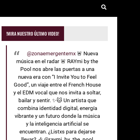
!MIRA NUESTRO ÚLTIMO VIDEO!
@zonaemergentemx
🚨 Nueva
música en el radar 🚨 RAYmi by the
Pool nos abre las puertas a una
nueva era con “I Invite You to Feel
Good”, un viaje entre el French House
y el EDM vocal que nos invita a soltar,
bailar y sentir. ✨🐱 Un artista que
combina identidad digital, energía
vibrante y un futuro donde la música
y la inteligencia artificial se
encuentran. ¿Listxs para dejarse
llevar? 🎶 @raymi_by_the_pool