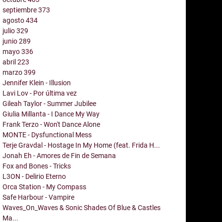
septiembre
373
agosto
434
julio
329
junio
289
mayo
336
abril
223
marzo
399
Jennifer Klein - Illusion
Lavi Lov - Por última vez
Gileah Taylor - Summer Jubilee
Giulia Millanta - I Dance My Way
Frank Terzo - Won't Dance Alone
MONTE - Dysfunctional Mess
Terje Gravdal - Hostage In My Home (feat. Frida H...
Jonah Eh - Amores de Fin de Semana
Fox and Bones - Tricks
L3ON - Delirio Eterno
Orca Station - My Compass
Safe Harbour - Vampire
Waves_On_Waves & Sonic Shades Of Blue & Castles
Ma...