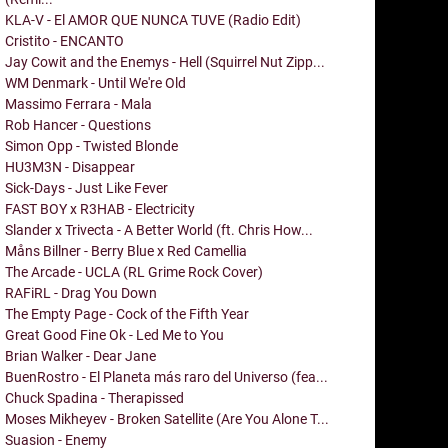
KLA-V - El AMOR QUE NUNCA TUVE (Radio Edit)
Cristito - ENCANTO
Jay Cowit and the Enemys - Hell (Squirrel Nut Zipp...
WM Denmark - Until We're Old
Massimo Ferrara - Mala
Rob Hancer - Questions
Simon Opp - Twisted Blonde
HU3M3N - Disappear
Sick-Days - Just Like Fever
FAST BOY x R3HAB - Electricity
Slander x Trivecta - A Better World (ft. Chris How...
Måns Billner - Berry Blue x Red Camellia
The Arcade - UCLA (RL Grime Rock Cover)
RAFiRL - Drag You Down
The Empty Page - Cock of the Fifth Year
Great Good Fine Ok - Led Me to You
Brian Walker - Dear Jane
BuenRostro - El Planeta más raro del Universo (fea...
Chuck Spadina - Therapissed
Moses Mikheyev - Broken Satellite (Are You Alone T...
Suasion - Enemy