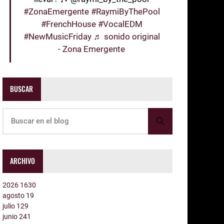
#ZonaEmergente
#RaymiByThePool
#FrenchHouse
#VocalEDM
#NewMusicFriday
♬ sonido original
- Zona Emergente
BUSCAR
ARCHIVO
2026
1630
agosto
19
julio
129
junio
241