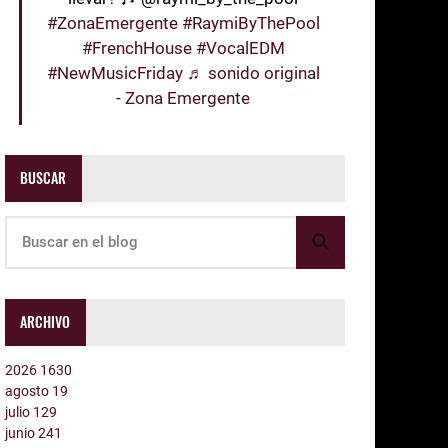
#ZonaEmergente
#RaymiByThePool
#FrenchHouse
#VocalEDM
#NewMusicFriday
♬ sonido original
- Zona Emergente
BUSCAR
ARCHIVO
2026
1630
agosto
19
julio
129
junio
241