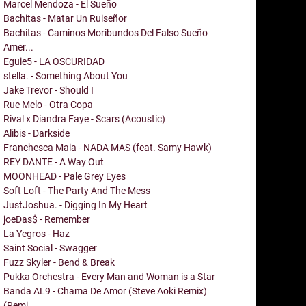
Marcel Mendoza - El Sueño
Bachitas - Matar Un Ruiseñor
Bachitas - Caminos Moribundos Del Falso Sueño
Amer...
Eguie5 - LA OSCURIDAD
stella. - Something About You
Jake Trevor - Should I
Rue Melo - Otra Copa
Rival x Diandra Faye - Scars (Acoustic)
Alibis - Darkside
Franchesca Maia - NADA MAS (feat. Samy Hawk)
REY DANTE - A Way Out
MOONHEAD - Pale Grey Eyes
Soft Loft - The Party And The Mess
JustJoshua. - Digging In My Heart
joeDas$ - Remember
La Yegros - Haz
Saint Social - Swagger
Fuzz Skyler - Bend & Break
Pukka Orchestra - Every Man and Woman is a Star
Banda AL9 - Chama De Amor (Steve Aoki Remix)
(Remi...