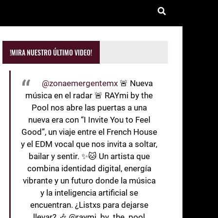
!MIRA NUESTRO ÚLTIMO VIDEO!
@zonaemergentemx
🚨 Nueva
música en el radar 🚨 RAYmi by the
Pool nos abre las puertas a una
nueva era con “I Invite You to Feel
Good”, un viaje entre el French House
y el EDM vocal que nos invita a soltar,
bailar y sentir. ✨🐱 Un artista que
combina identidad digital, energía
vibrante y un futuro donde la música
y la inteligencia artificial se
encuentran. ¿Listxs para dejarse
llevar? 🎶 @raymi_by_the_pool