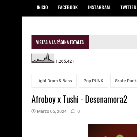
INICIO
FACEBOOK
INSTAGRAM
TWITTER
VISTAS A LA PÁGINA TOTALES
1,265,421
Light Drum & Bass
Pop PUNK
Skate Punk
Afroboy x Tushi - Desenamora2
Marzo 05, 2024
0