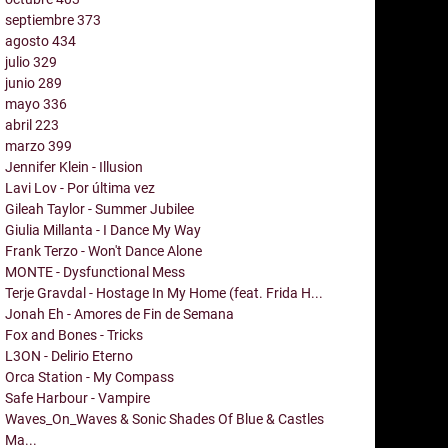
septiembre
373
agosto
434
julio
329
junio
289
mayo
336
abril
223
marzo
399
Jennifer Klein - Illusion
Lavi Lov - Por última vez
Gileah Taylor - Summer Jubilee
Giulia Millanta - I Dance My Way
Frank Terzo - Won't Dance Alone
MONTE - Dysfunctional Mess
Terje Gravdal - Hostage In My Home (feat. Frida H...
Jonah Eh - Amores de Fin de Semana
Fox and Bones - Tricks
L3ON - Delirio Eterno
Orca Station - My Compass
Safe Harbour - Vampire
Waves_On_Waves & Sonic Shades Of Blue & Castles
Ma...