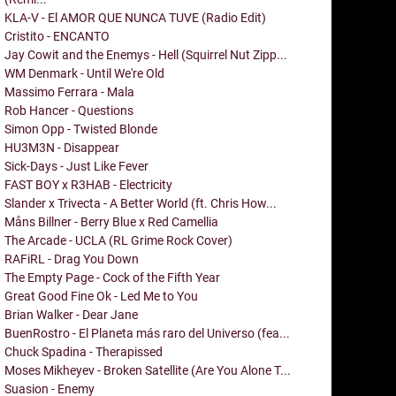
KLA-V - El AMOR QUE NUNCA TUVE (Radio Edit)
Cristito - ENCANTO
Jay Cowit and the Enemys - Hell (Squirrel Nut Zipp...
WM Denmark - Until We're Old
Massimo Ferrara - Mala
Rob Hancer - Questions
Simon Opp - Twisted Blonde
HU3M3N - Disappear
Sick-Days - Just Like Fever
FAST BOY x R3HAB - Electricity
Slander x Trivecta - A Better World (ft. Chris How...
Måns Billner - Berry Blue x Red Camellia
The Arcade - UCLA (RL Grime Rock Cover)
RAFiRL - Drag You Down
The Empty Page - Cock of the Fifth Year
Great Good Fine Ok - Led Me to You
Brian Walker - Dear Jane
BuenRostro - El Planeta más raro del Universo (fea...
Chuck Spadina - Therapissed
Moses Mikheyev - Broken Satellite (Are You Alone T...
Suasion - Enemy