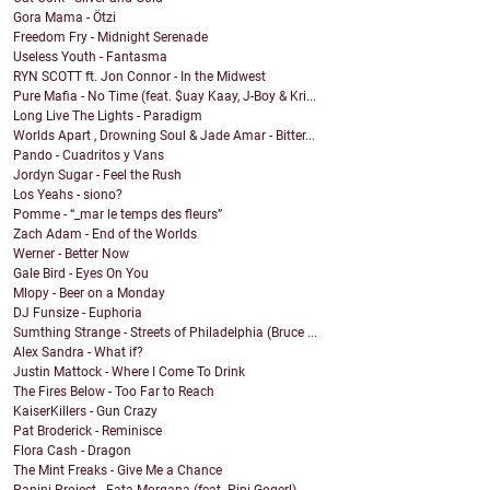
Gora Mama - Ötzi
Freedom Fry - Midnight Serenade
Useless Youth - Fantasma
RYN SCOTT ft. Jon Connor - In the Midwest
Pure Mafia - No Time (feat. $uay Kaay, J-Boy & Kri...
Long Live The Lights - Paradigm
Worlds Apart , Drowning Soul & Jade Amar - Bitter...
Pando - Cuadritos y Vans
Jordyn Sugar - Feel the Rush
Los Yeahs - siono?
Pomme - “_mar le temps des fleurs”
Zach Adam - End of the Worlds
Werner - Better Now
Gale Bird - Eyes On You
Mlopy - Beer on a Monday
DJ Funsize - Euphoria
Sumthing Strange - Streets of Philadelphia (Bruce ...
Alex Sandra - What if?
Justin Mattock - Where I Come To Drink
The Fires Below - Too Far to Reach
KaiserKillers - Gun Crazy
Pat Broderick - Reminisce
Flora Cash - Dragon
The Mint Freaks - Give Me a Chance