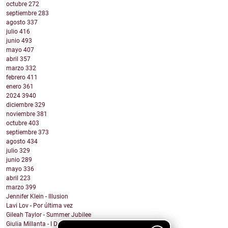
octubre
272
septiembre
283
agosto
337
julio
416
junio
493
mayo
407
abril
357
marzo
332
febrero
411
enero
361
2024
3940
diciembre
329
noviembre
381
octubre
403
septiembre
373
agosto
434
julio
329
junio
289
mayo
336
abril
223
marzo
399
Jennifer Klein - Illusion
Lavi Lov - Por última vez
Gileah Taylor - Summer Jubilee
Giulia Millanta - I Dance My Way