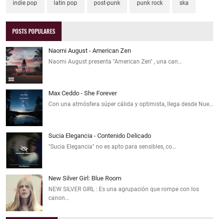
indie pop
latin pop
post-punk
punk rock
ska
POSTS POPULARES
Naomi August - American Zen
Naomi August presenta "American Zen" , una can…
Max Ceddo - She Forever
Con una atmósfera súper cálida y optimista, llega desde Nue…
Sucia Elegancia - Contenido Delicado
"Sucia Elegancia" no es apto para sensibles, co…
New Silver Girl: Blue Room
NEW SILVER GIRL : Es una agrupación que rompe con los
canon…