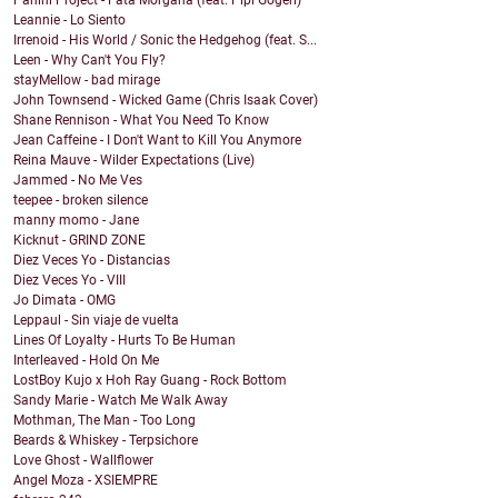
Panini Project - Fata Morgana (feat. Pipi Gogerl)
Leannie - Lo Siento
Irrenoid - His World / Sonic the Hedgehog (feat. S...
Leen - Why Can't You Fly?
stayMellow - bad mirage
John Townsend - Wicked Game (Chris Isaak Cover)
Shane Rennison - What You Need To Know
Jean Caffeine - I Don't Want to Kill You Anymore
Reina Mauve - Wilder Expectations (Live)
Jammed - No Me Ves
teepee - broken silence
manny momo - Jane
Kicknut - GRIND ZONE
Diez Veces Yo - Distancias
Diez Veces Yo - VIII
Jo Dimata - OMG
Leppaul - Sin viaje de vuelta
Lines Of Loyalty - Hurts To Be Human
Interleaved - Hold On Me
LostBoy Kujo x Hoh Ray Guang - Rock Bottom
Sandy Marie - Watch Me Walk Away
Mothman, The Man - Too Long
Beards & Whiskey - Terpsichore
Love Ghost - Wallflower
Angel Moza - XSIEMPRE