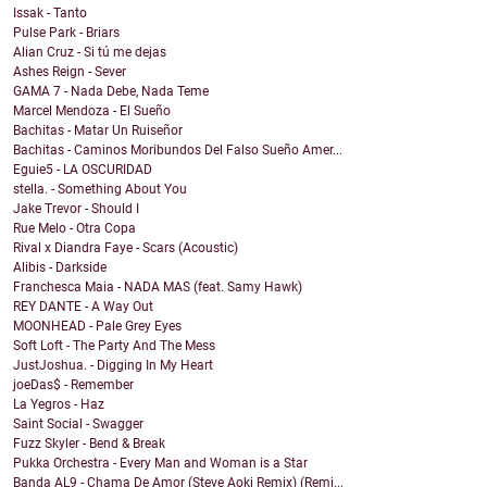
Issak - Tanto
Pulse Park - Briars
Alian Cruz - Si tú me dejas
Ashes Reign - Sever
GAMA 7 - Nada Debe, Nada Teme
Marcel Mendoza - El Sueño
Bachitas - Matar Un Ruiseñor
Bachitas - Caminos Moribundos Del Falso Sueño Amer...
Eguie5 - LA OSCURIDAD
stella. - Something About You
Jake Trevor - Should I
Rue Melo - Otra Copa
Rival x Diandra Faye - Scars (Acoustic)
Alibis - Darkside
Franchesca Maia - NADA MAS (feat. Samy Hawk)
REY DANTE - A Way Out
MOONHEAD - Pale Grey Eyes
Soft Loft - The Party And The Mess
JustJoshua. - Digging In My Heart
joeDas$ - Remember
La Yegros - Haz
Saint Social - Swagger
Fuzz Skyler - Bend & Break
Pukka Orchestra - Every Man and Woman is a Star
Banda AL9 - Chama De Amor (Steve Aoki Remix) (Remi...