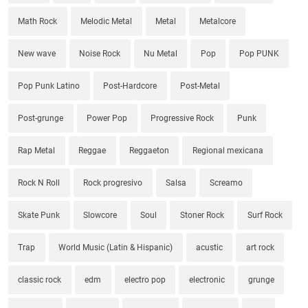
Math Rock
Melodic Metal
Metal
Metalcore
New wave
Noise Rock
Nu Metal
Pop
Pop PUNK
Pop Punk Latino
Post-Hardcore
Post-Metal
Post-grunge
Power Pop
Progressive Rock
Punk
Rap Metal
Reggae
Reggaeton
Regional mexicana
Rock N Roll
Rock progresivo
Salsa
Screamo
Skate Punk
Slowcore
Soul
Stoner Rock
Surf Rock
Trap
World Music (Latin & Hispanic)
acustic
art rock
classic rock
edm
electro pop
electronic
grunge