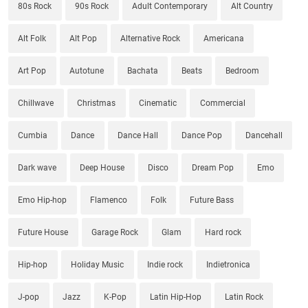
80s Rock
90s Rock
Adult Contemporary
Alt Country
Alt Folk
Alt Pop
Alternative Rock
Americana
Art Pop
Autotune
Bachata
Beats
Bedroom
Chillwave
Christmas
Cinematic
Commercial
Cumbia
Dance
Dance Hall
Dance Pop
Dancehall
Dark wave
Deep House
Disco
Dream Pop
Emo
Emo Hip-hop
Flamenco
Folk
Future Bass
Future House
Garage Rock
Glam
Hard rock
Hip-hop
Holiday Music
Indie rock
Indietronica
J-pop
Jazz
K-Pop
Latin Hip-Hop
Latin Rock