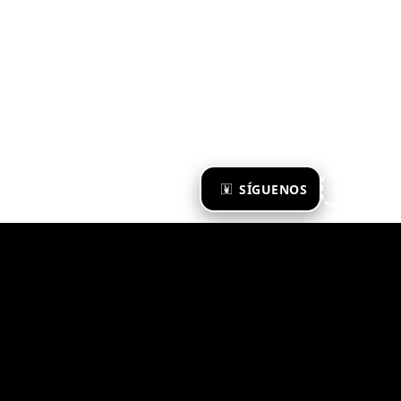
×
SÍGUENOS
Ya te sigo
Zona Emergente 2023
© ZONA EMERGENTE
TODOS LOS DERECHOS RESERVADOS