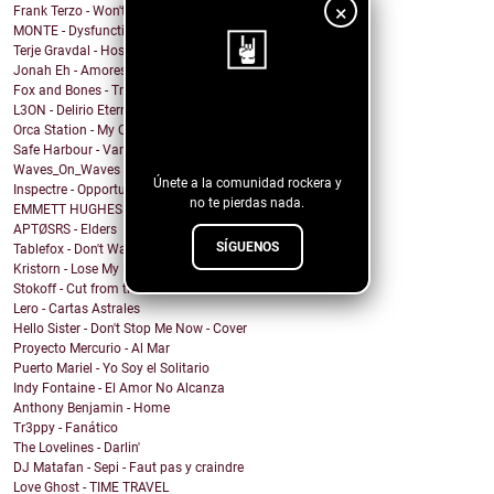
×
Frank Terzo - Won't Dance Alone
MONTE - Dysfunctional Mess
Terje Gravdal - Hostage In My Home (feat. Frida H...
Jonah Eh - Amores de Fin de Semana
Fox and Bones - Tricks
L3ON - Delirio Eterno
¡Sigue nuestro
Orca Station - My Compass
blog!
Safe Harbour - Vampire
Waves_On_Waves & Sonic Shades Of Blue & Castles Ma...
Únete a la comunidad rockera y
Inspectre - Opportunity
no te pierdas nada.
EMMETT HUGHES - What Will I Do
APTØSRS - Elders
SÍGUENOS
Tablefox - Don't Wait For Me To Be What You Want M...
Kristorn - Lose My Mind
Stokoff - Cut from the Same Cloth
Lero - Cartas Astrales
Hello Sister - Don't Stop Me Now - Cover
Proyecto Mercurio - Al Mar
Puerto Mariel - Yo Soy el Solitario
Indy Fontaine - El Amor No Alcanza
Anthony Benjamin - Home
Tr3ppy - Fanático
The Lovelines - Darlin'
DJ Matafan - Sepi - Faut pas y craindre
Love Ghost - TIME TRAVEL