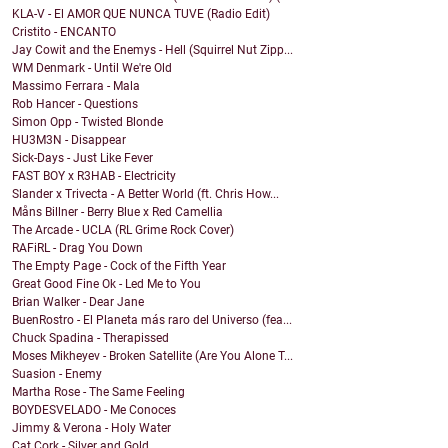
KLA-V - El AMOR QUE NUNCA TUVE (Radio Edit)
Cristito - ENCANTO
Jay Cowit and the Enemys - Hell (Squirrel Nut Zipp...
WM Denmark - Until We're Old
Massimo Ferrara - Mala
Rob Hancer - Questions
Simon Opp - Twisted Blonde
HU3M3N - Disappear
Sick-Days - Just Like Fever
FAST BOY x R3HAB - Electricity
Slander x Trivecta - A Better World (ft. Chris How...
Måns Billner - Berry Blue x Red Camellia
The Arcade - UCLA (RL Grime Rock Cover)
RAFiRL - Drag You Down
The Empty Page - Cock of the Fifth Year
Great Good Fine Ok - Led Me to You
Brian Walker - Dear Jane
BuenRostro - El Planeta más raro del Universo (fea...
Chuck Spadina - Therapissed
Moses Mikheyev - Broken Satellite (Are You Alone T...
Suasion - Enemy
Martha Rose - The Same Feeling
BOYDESVELADO - Me Conoces
Jimmy & Verona - Holy Water
Cat Cork - Silver and Gold