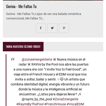
Gerina - Me Faltas Tu
Gerina - Me Faltas Tu Lejos de ser una balada romántica
convencional, Me faltas Tú…
!MIRA NUESTRO ÚLTIMO VIDEO!
@zonaemergentemx
🚨 Nueva música en el
radar 🚨 RAYmi by the Pool nos abre las puertas
a una nueva era con “I Invite You to Feel Good”, un
viaje entre el French House y el EDM vocal que nos
invita a soltar, bailar y sentir. ✨🐱 Un artista que
combina identidad digital, energía vibrante y un futuro
donde la música y la inteligencia artificial se
encuentran. ¿Listxs para dejarse llevar? 🎶
@raymi_by_the_pool
#ZonaEmergente
#RaymiByThePool
#FrenchHouse
#VocalEDM