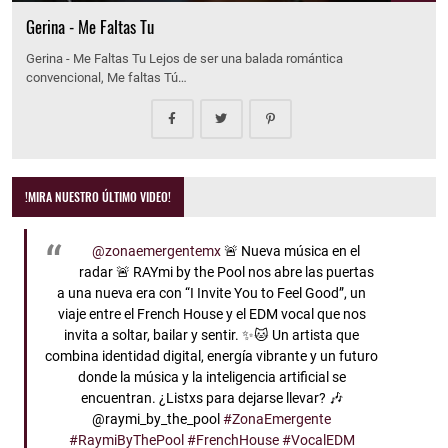
Gerina - Me Faltas Tu
Gerina - Me Faltas Tu Lejos de ser una balada romántica
convencional, Me faltas Tú…
!MIRA NUESTRO ÚLTIMO VIDEO!
@zonaemergentemx
🚨 Nueva música en el
radar 🚨 RAYmi by the Pool nos abre las puertas
a una nueva era con “I Invite You to Feel Good”, un
viaje entre el French House y el EDM vocal que nos
invita a soltar, bailar y sentir. ✨🐱 Un artista que
combina identidad digital, energía vibrante y un futuro
donde la música y la inteligencia artificial se
encuentran. ¿Listxs para dejarse llevar? 🎶
@raymi_by_the_pool
#ZonaEmergente
#RaymiByThePool
#FrenchHouse
#VocalEDM