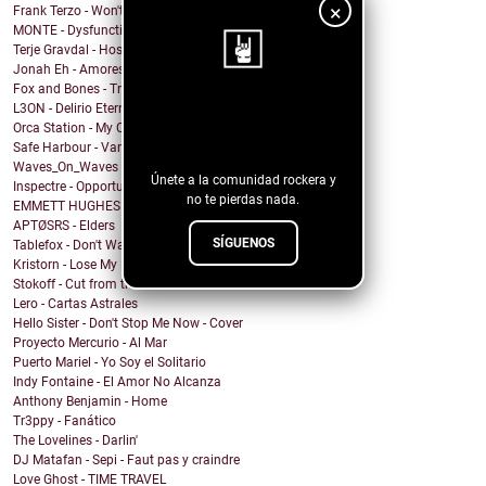
×
Frank Terzo - Won't Dance Alone
MONTE - Dysfunctional Mess
Terje Gravdal - Hostage In My Home (feat. Frida H...
Jonah Eh - Amores de Fin de Semana
Fox and Bones - Tricks
L3ON - Delirio Eterno
¡Sigue nuestro
Orca Station - My Compass
blog!
Safe Harbour - Vampire
Waves_On_Waves & Sonic Shades Of Blue & Castles Ma...
Únete a la comunidad rockera y
Inspectre - Opportunity
no te pierdas nada.
EMMETT HUGHES - What Will I Do
APTØSRS - Elders
SÍGUENOS
Tablefox - Don't Wait For Me To Be What You Want M...
Kristorn - Lose My Mind
Stokoff - Cut from the Same Cloth
Lero - Cartas Astrales
Hello Sister - Don't Stop Me Now - Cover
Proyecto Mercurio - Al Mar
Puerto Mariel - Yo Soy el Solitario
Indy Fontaine - El Amor No Alcanza
Anthony Benjamin - Home
Tr3ppy - Fanático
The Lovelines - Darlin'
DJ Matafan - Sepi - Faut pas y craindre
Love Ghost - TIME TRAVEL