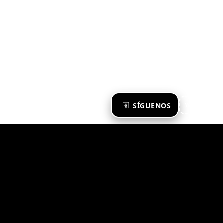
×
SÍGUENOS
Ya te sigo
Zona Emergente 2023
© ZONA EMERGENTE
TODOS LOS DERECHOS RESERVADOS