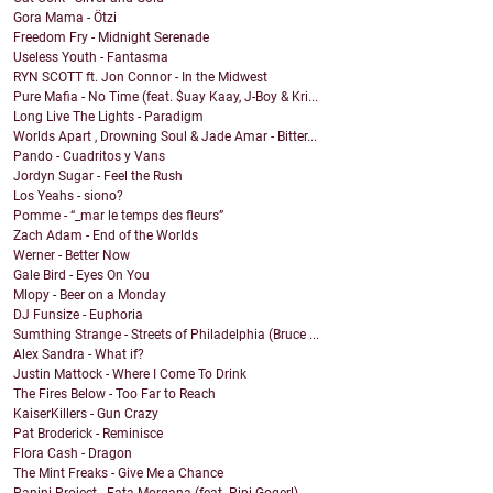
Gora Mama - Ötzi
Freedom Fry - Midnight Serenade
Useless Youth - Fantasma
RYN SCOTT ft. Jon Connor - In the Midwest
Pure Mafia - No Time (feat. $uay Kaay, J-Boy & Kri...
Long Live The Lights - Paradigm
Worlds Apart , Drowning Soul & Jade Amar - Bitter...
Pando - Cuadritos y Vans
Jordyn Sugar - Feel the Rush
Los Yeahs - siono?
Pomme - “_mar le temps des fleurs”
Zach Adam - End of the Worlds
Werner - Better Now
Gale Bird - Eyes On You
Mlopy - Beer on a Monday
DJ Funsize - Euphoria
Sumthing Strange - Streets of Philadelphia (Bruce ...
Alex Sandra - What if?
Justin Mattock - Where I Come To Drink
The Fires Below - Too Far to Reach
KaiserKillers - Gun Crazy
Pat Broderick - Reminisce
Flora Cash - Dragon
The Mint Freaks - Give Me a Chance