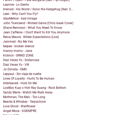
Panini Project - Fata Morgana (feat. Pipi Gogerl)
Leannie - Lo Siento
Irrenoid - His World / Sonic the Hedgehog (feat. S...
Leen - Why Can't You Fly?
stayMellow - bad mirage
John Townsend - Wicked Game (Chris Isaak Cover)
Shane Rennison - What You Need To Know
Jean Caffeine - I Don't Want to Kill You Anymore
Reina Mauve - Wilder Expectations (Live)
Jammed - No Me Ves
teepee - broken silence
manny momo - Jane
Kicknut - GRIND ZONE
Diez Veces Yo - Distancias
Diez Veces Yo - VIII
Jo Dimata - OMG
Leppaul - Sin viaje de vuelta
Lines Of Loyalty - Hurts To Be Human
Interleaved - Hold On Me
LostBoy Kujo x Hoh Ray Guang - Rock Bottom
Sandy Marie - Watch Me Walk Away
Mothman, The Man - Too Long
Beards & Whiskey - Terpsichore
Love Ghost - Wallflower
Angel Moza - XSIEMPRE