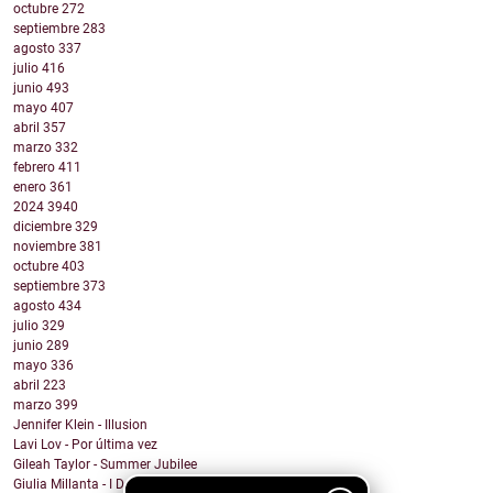
octubre
272
septiembre
283
agosto
337
julio
416
junio
493
mayo
407
abril
357
marzo
332
febrero
411
enero
361
2024
3940
diciembre
329
noviembre
381
octubre
403
septiembre
373
agosto
434
julio
329
junio
289
mayo
336
abril
223
marzo
399
Jennifer Klein - Illusion
Lavi Lov - Por última vez
Gileah Taylor - Summer Jubilee
Giulia Millanta - I Dance My Way