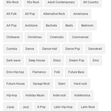
80s Rock
90s Rock
Adult Contemporary
Alt Country
Alt Folk
Alt Pop
Alternative Rock
Americana
Art Pop
Autotune
Bachata
Beats
Bedroom
Chillwave
Christmas
Cinematic
Commercial
Cumbia
Dance
Dance Hall
Dance Pop
Dancehall
Dark wave
Deep House
Disco
Dream Pop
Emo
Emo Hip-hop
Flamenco
Folk
Future Bass
Future House
Garage Rock
Glam
Hard rock
Hip-hop
Holiday Music
Indie rock
Indietronica
J-pop
Jazz
K-Pop
Latin Hip-Hop
Latin Rock