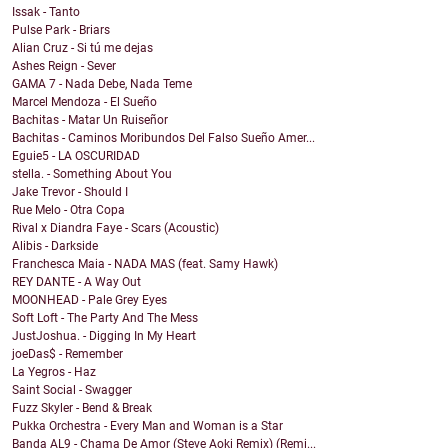
Issak - Tanto
Pulse Park - Briars
Alian Cruz - Si tú me dejas
Ashes Reign - Sever
GAMA 7 - Nada Debe, Nada Teme
Marcel Mendoza - El Sueño
Bachitas - Matar Un Ruiseñor
Bachitas - Caminos Moribundos Del Falso Sueño Amer...
Eguie5 - LA OSCURIDAD
stella. - Something About You
Jake Trevor - Should I
Rue Melo - Otra Copa
Rival x Diandra Faye - Scars (Acoustic)
Alibis - Darkside
Franchesca Maia - NADA MAS (feat. Samy Hawk)
REY DANTE - A Way Out
MOONHEAD - Pale Grey Eyes
Soft Loft - The Party And The Mess
JustJoshua. - Digging In My Heart
joeDas$ - Remember
La Yegros - Haz
Saint Social - Swagger
Fuzz Skyler - Bend & Break
Pukka Orchestra - Every Man and Woman is a Star
Banda AL9 - Chama De Amor (Steve Aoki Remix) (Remi...