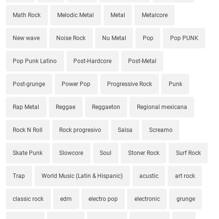
Math Rock
Melodic Metal
Metal
Metalcore
New wave
Noise Rock
Nu Metal
Pop
Pop PUNK
Pop Punk Latino
Post-Hardcore
Post-Metal
Post-grunge
Power Pop
Progressive Rock
Punk
Rap Metal
Reggae
Reggaeton
Regional mexicana
Rock N Roll
Rock progresivo
Salsa
Screamo
Skate Punk
Slowcore
Soul
Stoner Rock
Surf Rock
Trap
World Music (Latin & Hispanic)
acustic
art rock
classic rock
edm
electro pop
electronic
grunge