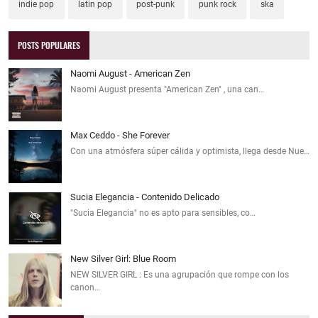
indie pop
latin pop
post-punk
punk rock
ska
POSTS POPULARES
Naomi August - American Zen
Naomi August presenta "American Zen" , una can…
Max Ceddo - She Forever
Con una atmósfera súper cálida y optimista, llega desde Nue…
Sucia Elegancia - Contenido Delicado
"Sucia Elegancia" no es apto para sensibles, co…
New Silver Girl: Blue Room
NEW SILVER GIRL : Es una agrupación que rompe con los
canon…