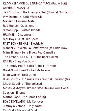
KLA-V - El AMOR QUE NUNCA TUVE (Radio Edit)
Cristito - ENCANTO
Jay Cowit and the Enemys - Hell (Squirrel Nut Zipp...
WM Denmark - Until We're Old
Massimo Ferrara - Mala
Rob Hancer - Questions
Simon Opp - Twisted Blonde
HU3M3N - Disappear
Sick-Days - Just Like Fever
FAST BOY x R3HAB - Electricity
Slander x Trivecta - A Better World (ft. Chris How...
Måns Billner - Berry Blue x Red Camellia
The Arcade - UCLA (RL Grime Rock Cover)
RAFiRL - Drag You Down
The Empty Page - Cock of the Fifth Year
Great Good Fine Ok - Led Me to You
Brian Walker - Dear Jane
BuenRostro - El Planeta más raro del Universo (fea...
Chuck Spadina - Therapissed
Moses Mikheyev - Broken Satellite (Are You Alone T...
Suasion - Enemy
Martha Rose - The Same Feeling
BOYDESVELADO - Me Conoces
Jimmy & Verona - Holy Water
Cat Cork - Silver and Gold