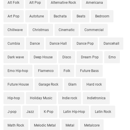
Alt Folk
Alt Pop
Alternative Rock
Americana
Art Pop
Autotune
Bachata
Beats
Bedroom
Chillwave
Christmas
Cinematic
Commercial
Cumbia
Dance
Dance Hall
Dance Pop
Dancehall
Dark wave
Deep House
Disco
Dream Pop
Emo
Emo Hip-hop
Flamenco
Folk
Future Bass
Future House
Garage Rock
Glam
Hard rock
Hip-hop
Holiday Music
Indie rock
Indietronica
J-pop
Jazz
K-Pop
Latin Hip-Hop
Latin Rock
Math Rock
Melodic Metal
Metal
Metalcore