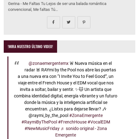
Gerina - Me Faltas Tu Lejos de ser una balada romántica
convencional, Me faltas Tú…
!MIRA NUESTRO ÚLTIMO VIDEO!
@zonaemergentemx
🚨 Nueva música en el
radar 🚨 RAYmi by the Pool nos abre las puertas
a una nueva era con “I Invite You to Feel Good”, un
viaje entre el French House y el EDM vocal que nos
invita a soltar, bailar y sentir. ✨🐱 Un artista que
combina identidad digital, energía vibrante y un futuro
donde la música y la inteligencia artificial se
encuentran. ¿Listxs para dejarse llevar? 🎶
@raymi_by_the_pool
#ZonaEmergente
#RaymiByThePool
#FrenchHouse
#VocalEDM
#NewMusicFriday
♬ sonido original - Zona
Emergente