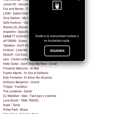
Jonah Eh - Amores de Fin de Semana
Fox and Bones - Tricks
L3ON - Delirio Eterno
Orca Station - My Compass
¡Sigue nuestro
Safe Harbour - Vampire
blog!
Waves_On_Waves & Sonic Shades Of Blue & Castles Ma...
Inspectre - Opportunity
Únete a la comunidad rockera y
EMMETT HUGHES - What Will I Do
no te pierdas nada.
APTØSRS - Elders
Tablefox - Don't Wait For Me To Be What You Want M...
Kristorn - Lose My Mind
SÍGUENOS
Stokoff - Cut from the Same Cloth
Lero - Cartas Astrales
Hello Sister - Don't Stop Me Now - Cover
Proyecto Mercurio - Al Mar
Puerto Mariel - Yo Soy el Solitario
Indy Fontaine - El Amor No Alcanza
Anthony Benjamin - Home
Tr3ppy - Fanático
The Lovelines - Darlin'
DJ Matafan - Sepi - Faut pas y craindre
Love Ghost - TIME TRAVEL
Issak - Tanto
Pulse Park - Briars