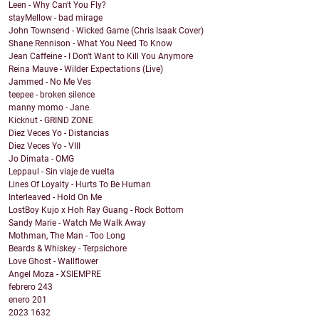
Leen - Why Can't You Fly?
stayMellow - bad mirage
John Townsend - Wicked Game (Chris Isaak Cover)
Shane Rennison - What You Need To Know
Jean Caffeine - I Don't Want to Kill You Anymore
Reina Mauve - Wilder Expectations (Live)
Jammed - No Me Ves
teepee - broken silence
manny momo - Jane
Kicknut - GRIND ZONE
Diez Veces Yo - Distancias
Diez Veces Yo - VIII
Jo Dimata - OMG
Leppaul - Sin viaje de vuelta
Lines Of Loyalty - Hurts To Be Human
Interleaved - Hold On Me
LostBoy Kujo x Hoh Ray Guang - Rock Bottom
Sandy Marie - Watch Me Walk Away
Mothman, The Man - Too Long
Beards & Whiskey - Terpsichore
Love Ghost - Wallflower
Angel Moza - XSIEMPRE
febrero
243
enero
201
2023
1632