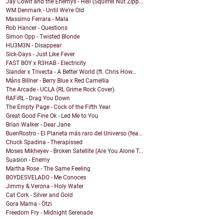
Jay Cowit and the Enemys - Hell (Squirrel Nut Zipp...
WM Denmark - Until We're Old
Massimo Ferrara - Mala
Rob Hancer - Questions
Simon Opp - Twisted Blonde
HU3M3N - Disappear
Sick-Days - Just Like Fever
FAST BOY x R3HAB - Electricity
Slander x Trivecta - A Better World (ft. Chris How...
Måns Billner - Berry Blue x Red Camellia
The Arcade - UCLA (RL Grime Rock Cover)
RAFiRL - Drag You Down
The Empty Page - Cock of the Fifth Year
Great Good Fine Ok - Led Me to You
Brian Walker - Dear Jane
BuenRostro - El Planeta más raro del Universo (fea...
Chuck Spadina - Therapissed
Moses Mikheyev - Broken Satellite (Are You Alone T...
Suasion - Enemy
Martha Rose - The Same Feeling
BOYDESVELADO - Me Conoces
Jimmy & Verona - Holy Water
Cat Cork - Silver and Gold
Gora Mama - Ötzi
Freedom Fry - Midnight Serenade