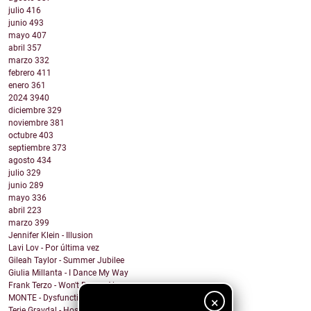
julio
416
junio
493
mayo
407
abril
357
marzo
332
febrero
411
enero
361
2024
3940
diciembre
329
noviembre
381
octubre
403
septiembre
373
agosto
434
julio
329
junio
289
mayo
336
abril
223
marzo
399
Jennifer Klein - Illusion
Lavi Lov - Por última vez
Gileah Taylor - Summer Jubilee
Giulia Millanta - I Dance My Way
Frank Terzo - Won't Dance Alone
MONTE - Dysfunctional Mess
×
Terje Gravdal - Hostage In My Home (feat. Frida H...