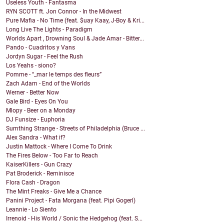
Useless Youth - Fantasma
RYN SCOTT ft. Jon Connor - In the Midwest
Pure Mafia - No Time (feat. $uay Kaay, J-Boy & Kri...
Long Live The Lights - Paradigm
Worlds Apart , Drowning Soul & Jade Amar - Bitter...
Pando - Cuadritos y Vans
Jordyn Sugar - Feel the Rush
Los Yeahs - siono?
Pomme - “_mar le temps des fleurs”
Zach Adam - End of the Worlds
Werner - Better Now
Gale Bird - Eyes On You
Mlopy - Beer on a Monday
DJ Funsize - Euphoria
Sumthing Strange - Streets of Philadelphia (Bruce ...
Alex Sandra - What if?
Justin Mattock - Where I Come To Drink
The Fires Below - Too Far to Reach
KaiserKillers - Gun Crazy
Pat Broderick - Reminisce
Flora Cash - Dragon
The Mint Freaks - Give Me a Chance
Panini Project - Fata Morgana (feat. Pipi Gogerl)
Leannie - Lo Siento
Irrenoid - His World / Sonic the Hedgehog (feat. S...