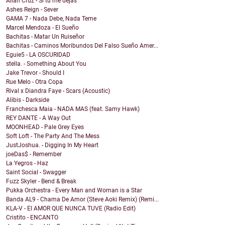
Alian Cruz - Si tú me dejas
Ashes Reign - Sever
GAMA 7 - Nada Debe, Nada Teme
Marcel Mendoza - El Sueño
Bachitas - Matar Un Ruiseñor
Bachitas - Caminos Moribundos Del Falso Sueño Amer...
Eguie5 - LA OSCURIDAD
stella. - Something About You
Jake Trevor - Should I
Rue Melo - Otra Copa
Rival x Diandra Faye - Scars (Acoustic)
Alibis - Darkside
Franchesca Maia - NADA MAS (feat. Samy Hawk)
REY DANTE - A Way Out
MOONHEAD - Pale Grey Eyes
Soft Loft - The Party And The Mess
JustJoshua. - Digging In My Heart
joeDas$ - Remember
La Yegros - Haz
Saint Social - Swagger
Fuzz Skyler - Bend & Break
Pukka Orchestra - Every Man and Woman is a Star
Banda AL9 - Chama De Amor (Steve Aoki Remix) (Remi...
KLA-V - El AMOR QUE NUNCA TUVE (Radio Edit)
Cristito - ENCANTO