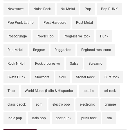
New wave
Noise Rock
Nu Metal
Pop
Pop PUNK
Pop Punk Latino
Post-Hardcore
Post-Metal
Post-grunge
Power Pop
Progressive Rock
Punk
Rap Metal
Reggae
Reggaeton
Regional mexicana
Rock N Roll
Rock progresivo
Salsa
Screamo
Skate Punk
Slowcore
Soul
Stoner Rock
Surf Rock
Trap
World Music (Latin & Hispanic)
acustic
art rock
classic rock
edm
electro pop
electronic
grunge
indie pop
latin pop
post-punk
punk rock
ska