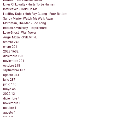
Lines Of Loyalty - Hurts To Be Human
Interleaved - Hold On Me
LostBoy Kujo x Hoh Ray Guang - Rock Bottom
Sandy Marie - Watch Me Walk Away
Mothman, The Man - Too Long
Beards & Whiskey - Terpsichore
Love Ghost - Wallflower
Angel Moza - XSIEMPRE
febrero
243
enero
201
2023
1632
diciembre
193
noviembre
221
octubre
218
septiembre
187
agosto
341
julio
287
junio
140
mayo
45
2022
12
diciembre
4
noviembre
1
octubre
1
agosto
1