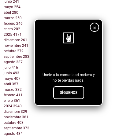
junio
241
mayo
254
abril
280
marzo
259
febrero
246
×
enero
202
2025
4171
diciembre
261
noviembre
241
octubre
272
¡Sigue nuestro
septiembre
283
agosto
337
blog!
julio
416
junio
493
Únete a la comunidad rockera y
mayo
407
no te pierdas nada.
abril
357
marzo
332
SÍGUENOS
febrero
411
enero
361
2024
3940
diciembre
329
noviembre
381
octubre
403
septiembre
373
agosto
434