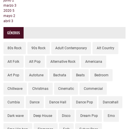
junio
2
marzo
3
2020
5
mayo
2
abril
3
GÉNEROS
80s Rock
90s Rock
Adult Contemporary
Alt Country
Alt Folk
Alt Pop
Alternative Rock
Americana
Art Pop
Autotune
Bachata
Beats
Bedroom
Chillwave
Christmas
Cinematic
Commercial
Cumbia
Dance
Dance Hall
Dance Pop
Dancehall
Dark wave
Deep House
Disco
Dream Pop
Emo