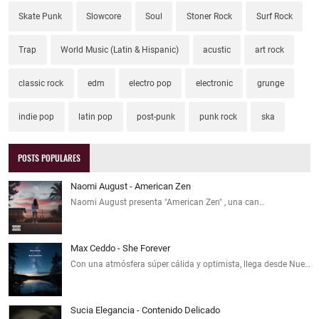
Skate Punk
Slowcore
Soul
Stoner Rock
Surf Rock
Trap
World Music (Latin & Hispanic)
acustic
art rock
classic rock
edm
electro pop
electronic
grunge
indie pop
latin pop
post-punk
punk rock
ska
POSTS POPULARES
Naomi August - American Zen
Naomi August presenta "American Zen" , una can…
Max Ceddo - She Forever
Con una atmósfera súper cálida y optimista, llega desde Nue…
Sucia Elegancia - Contenido Delicado