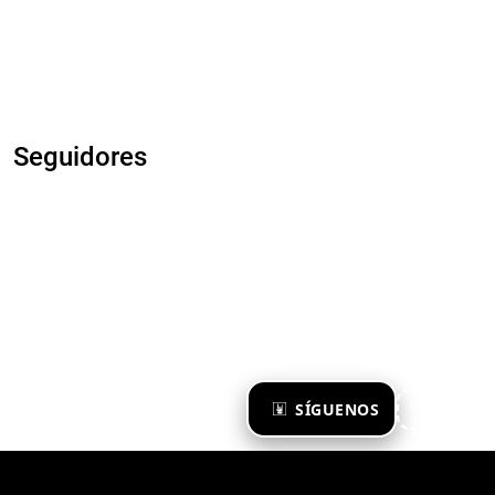
Seguidores
×
SÍGUENOS
Ya te sigo