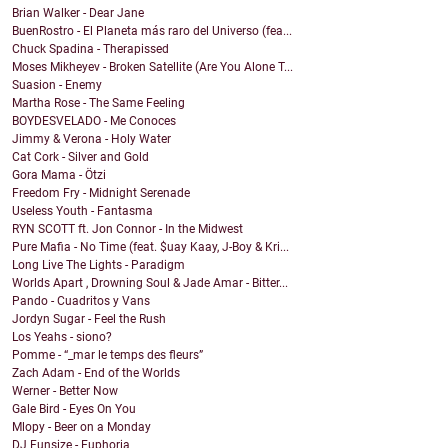
Brian Walker - Dear Jane
BuenRostro - El Planeta más raro del Universo (fea...
Chuck Spadina - Therapissed
Moses Mikheyev - Broken Satellite (Are You Alone T...
Suasion - Enemy
Martha Rose - The Same Feeling
BOYDESVELADO - Me Conoces
Jimmy & Verona - Holy Water
Cat Cork - Silver and Gold
Gora Mama - Ötzi
Freedom Fry - Midnight Serenade
Useless Youth - Fantasma
RYN SCOTT ft. Jon Connor - In the Midwest
Pure Mafia - No Time (feat. $uay Kaay, J-Boy & Kri...
Long Live The Lights - Paradigm
Worlds Apart , Drowning Soul & Jade Amar - Bitter...
Pando - Cuadritos y Vans
Jordyn Sugar - Feel the Rush
Los Yeahs - siono?
Pomme - “_mar le temps des fleurs”
Zach Adam - End of the Worlds
Werner - Better Now
Gale Bird - Eyes On You
Mlopy - Beer on a Monday
DJ Funsize - Euphoria