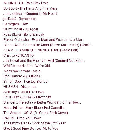
MOONHEAD - Pale Grey Eyes
Soft Loft - The Party And The Mess
JustJoshua. - Digging In My Heart
joeDas$ - Remember
La Yegros - Haz
Saint Social - Swagger
Fuzz Skyler - Bend & Break
Pukka Orchestra - Every Man and Woman is a Star
Banda AL9 - Chama De Amor (Steve Aoki Remix) (Remi...
KLA-V - El AMOR QUE NUNCA TUVE (Radio Edit)
Cristito - ENCANTO
Jay Cowit and the Enemys - Hell (Squirrel Nut Zipp...
WM Denmark - Until We're Old
Massimo Ferrara - Mala
Rob Hancer - Questions
Simon Opp - Twisted Blonde
HU3M3N - Disappear
Sick-Days - Just Like Fever
FAST BOY x R3HAB - Electricity
Slander x Trivecta - A Better World (ft. Chris How...
Måns Billner - Berry Blue x Red Camellia
The Arcade - UCLA (RL Grime Rock Cover)
RAFiRL - Drag You Down
The Empty Page - Cock of the Fifth Year
Great Good Fine Ok - Led Me to You