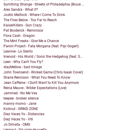
Sumthing Strange - Streets of Philadelphia (Bruce ...
Alex Sandra - What if?
Justin Mattock - Where I Come To Drink
The Fires Below - Too Far to Reach
KaiserKillers - Gun Crazy
Pat Broderick - Reminisce
Flora Cash - Dragon
The Mint Freaks - Give Me a Chance
Panini Project - Fata Morgana (feat. Pipi Gogerl)
Leannie - Lo Siento
Irrenoid - His World / Sonic the Hedgehog (feat. S...
Leen - Why Can't You Fly?
stayMellow - bad mirage
John Townsend - Wicked Game (Chris Isaak Cover)
Shane Rennison - What You Need To Know
Jean Caffeine - I Don't Want to Kill You Anymore
Reina Mauve - Wilder Expectations (Live)
Jammed - No Me Ves
teepee - broken silence
manny momo - Jane
Kicknut - GRIND ZONE
Diez Veces Yo - Distancias
Diez Veces Yo - VIII
Jo Dimata - OMG
Leppaul - Sin viaje de vuelta