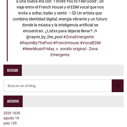
a una nueva era con “I Invite You to Feel Good”, un
viaje entre el French House y el EDM vocal que nos
invita a soltar, bailar y sentir. ✨🐱 Un artista que
combina identidad digital, energía vibrante y un futuro
donde la música y la inteligencia artificial se
encuentran. ¿Listxs para dejarse llevar? 🎶
@raymi_by_the_pool
#ZonaEmergente
#RaymiByThePool
#FrenchHouse
#VocalEDM
#NewMusicFriday
♬ sonido original - Zona
Emergente
BUSCAR
ARCHIVO
2026
1630
agosto
19
julio
129