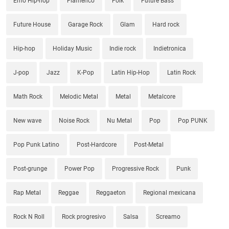
Emo Hip-hop
Flamenco
Folk
Future Bass
Future House
Garage Rock
Glam
Hard rock
Hip-hop
Holiday Music
Indie rock
Indietronica
J-pop
Jazz
K-Pop
Latin Hip-Hop
Latin Rock
Math Rock
Melodic Metal
Metal
Metalcore
New wave
Noise Rock
Nu Metal
Pop
Pop PUNK
Pop Punk Latino
Post-Hardcore
Post-Metal
Post-grunge
Power Pop
Progressive Rock
Punk
Rap Metal
Reggae
Reggaeton
Regional mexicana
Rock N Roll
Rock progresivo
Salsa
Screamo