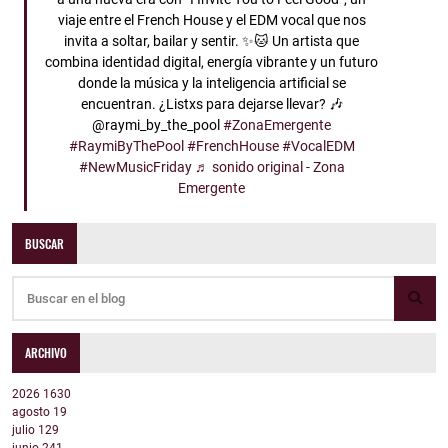
viaje entre el French House y el EDM vocal que nos
invita a soltar, bailar y sentir. ✨🐱 Un artista que
combina identidad digital, energía vibrante y un futuro
donde la música y la inteligencia artificial se
encuentran. ¿Listxs para dejarse llevar? 🎶
@raymi_by_the_pool
#ZonaEmergente
#RaymiByThePool
#FrenchHouse
#VocalEDM
#NewMusicFriday
♬ sonido original - Zona
Emergente
BUSCAR
ARCHIVO
2026
1630
agosto
19
julio
129