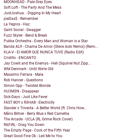
MOONHEAD - Pale Grey Eyes
Soft Loft - The Party And The Mess
JustJoshua. - Digging In My Heart
joeDas$ - Remember
La Yegros - Haz
Saint Social - Swagger
Fuzz Skyler - Bend & Break
Pukka Orchestra - Every Man and Woman is a Star
Banda AL9 - Chama De Amor (Steve Aoki Remix) (Remi...
KLA-V - El AMOR QUE NUNCA TUVE (Radio Edit)
Cristito - ENCANTO
Jay Cowit and the Enemys - Hell (Squirrel Nut Zipp...
WM Denmark - Until We're Old
Massimo Ferrara - Mala
Rob Hancer - Questions
Simon Opp - Twisted Blonde
HU3M3N - Disappear
Sick-Days - Just Like Fever
FAST BOY x R3HAB - Electricity
Slander x Trivecta - A Better World (ft. Chris How...
Måns Billner - Berry Blue x Red Camellia
The Arcade - UCLA (RL Grime Rock Cover)
RAFiRL - Drag You Down
The Empty Page - Cock of the Fifth Year
Great Good Fine Ok - Led Me to You