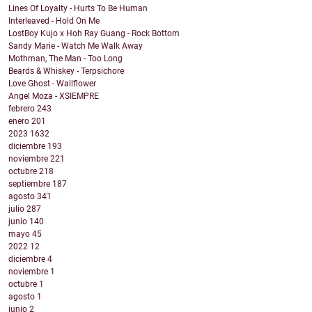
Lines Of Loyalty - Hurts To Be Human
Interleaved - Hold On Me
LostBoy Kujo x Hoh Ray Guang - Rock Bottom
Sandy Marie - Watch Me Walk Away
Mothman, The Man - Too Long
Beards & Whiskey - Terpsichore
Love Ghost - Wallflower
Angel Moza - XSIEMPRE
febrero
243
enero
201
2023
1632
diciembre
193
noviembre
221
octubre
218
septiembre
187
agosto
341
julio
287
junio
140
mayo
45
2022
12
diciembre
4
noviembre
1
octubre
1
agosto
1
junio
2