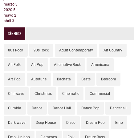
marzo
3
2020
5
mayo
2
abril
3
GÉNEROS
80s Rock
90s Rock
Adult Contemporary
Alt Country
Alt Folk
Alt Pop
Alternative Rock
Americana
Art Pop
Autotune
Bachata
Beats
Bedroom
Chillwave
Christmas
Cinematic
Commercial
Cumbia
Dance
Dance Hall
Dance Pop
Dancehall
Dark wave
Deep House
Disco
Dream Pop
Emo
Emo Hip-hop
Flamenco
Folk
Future Bass