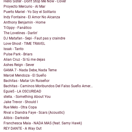
Hello Sister - Don't Stop Me Now - Cover
Proyecto Mercurio - Al Mar
Puerto Mariel - Yo Soy el Solitario
Indy Fontaine - El Amor No Alcanza
Anthony Benjamin - Home
Tr3ppy - Fanático
The Lovelines - Darlin'
DJ Matafan - Sepi - Faut pas y craindre
Love Ghost - TIME TRAVEL
Issak - Tanto
Pulse Park - Briars
Alian Cruz - Si tú me dejas
Ashes Reign - Sever
GAMA 7 - Nada Debe, Nada Teme
Marcel Mendoza - El Sueño
Bachitas - Matar Un Ruiseñor
Bachitas - Caminos Moribundos Del Falso Sueño Amer...
Eguie5 - LA OSCURIDAD
stella. - Something About You
Jake Trevor - Should I
Rue Melo - Otra Copa
Rival x Diandra Faye - Scars (Acoustic)
Alibis - Darkside
Franchesca Maia - NADA MAS (feat. Samy Hawk)
REY DANTE - A Way Out