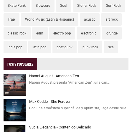
Skate Punk
Slowcore
Soul
Stoner Rock
Surf Rock
Trap
World Music (Latin & Hispanic)
acustic
art rock
classic rock
edm
electro pop
electronic
grunge
indie pop
latin pop
post-punk
punk rock
ska
POSTS POPULARES
Naomi August - American Zen
Naomi August presenta "American Zen" , una can…
Max Ceddo - She Forever
Con una atmósfera súper cálida y optimista, llega desde Nue…
Sucia Elegancia - Contenido Delicado