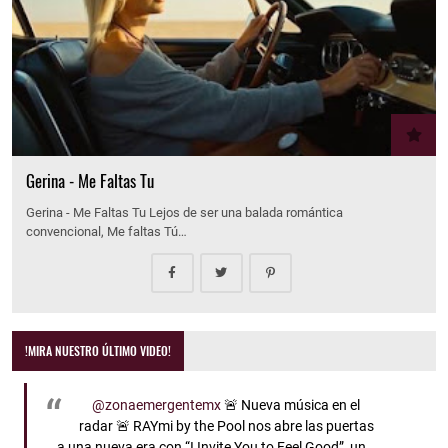
Gerina - Me Faltas Tu
Gerina - Me Faltas Tu Lejos de ser una balada romántica
convencional, Me faltas Tú…
!MIRA NUESTRO ÚLTIMO VIDEO!
@zonaemergentemx
🚨 Nueva música en el
radar 🚨 RAYmi by the Pool nos abre las puertas
a una nueva era con “I Invite You to Feel Good”, un