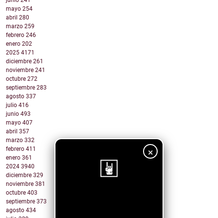
junio
241
mayo
254
abril
280
marzo
259
febrero
246
enero
202
2025
4171
diciembre
261
noviembre
241
octubre
272
septiembre
283
agosto
337
julio
416
junio
493
mayo
407
abril
357
marzo
332
febrero
411
×
enero
361
2024
3940
diciembre
329
noviembre
381
octubre
403
¡Sigue nuestro
septiembre
373
blog!
agosto
434