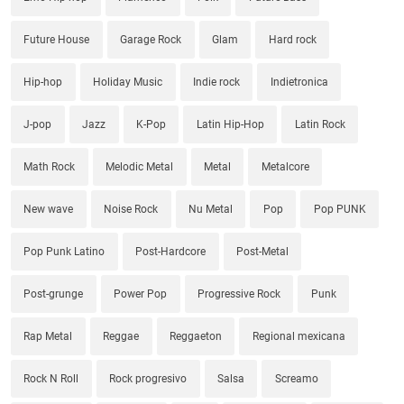
Future House
Garage Rock
Glam
Hard rock
Hip-hop
Holiday Music
Indie rock
Indietronica
J-pop
Jazz
K-Pop
Latin Hip-Hop
Latin Rock
Math Rock
Melodic Metal
Metal
Metalcore
New wave
Noise Rock
Nu Metal
Pop
Pop PUNK
Pop Punk Latino
Post-Hardcore
Post-Metal
Post-grunge
Power Pop
Progressive Rock
Punk
Rap Metal
Reggae
Reggaeton
Regional mexicana
Rock N Roll
Rock progresivo
Salsa
Screamo