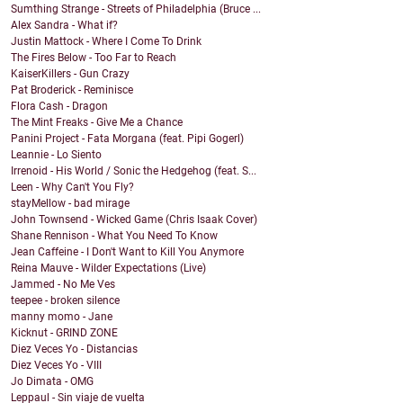
Sumthing Strange - Streets of Philadelphia (Bruce ...
Alex Sandra - What if?
Justin Mattock - Where I Come To Drink
The Fires Below - Too Far to Reach
KaiserKillers - Gun Crazy
Pat Broderick - Reminisce
Flora Cash - Dragon
The Mint Freaks - Give Me a Chance
Panini Project - Fata Morgana (feat. Pipi Gogerl)
Leannie - Lo Siento
Irrenoid - His World / Sonic the Hedgehog (feat. S...
Leen - Why Can't You Fly?
stayMellow - bad mirage
John Townsend - Wicked Game (Chris Isaak Cover)
Shane Rennison - What You Need To Know
Jean Caffeine - I Don't Want to Kill You Anymore
Reina Mauve - Wilder Expectations (Live)
Jammed - No Me Ves
teepee - broken silence
manny momo - Jane
Kicknut - GRIND ZONE
Diez Veces Yo - Distancias
Diez Veces Yo - VIII
Jo Dimata - OMG
Leppaul - Sin viaje de vuelta