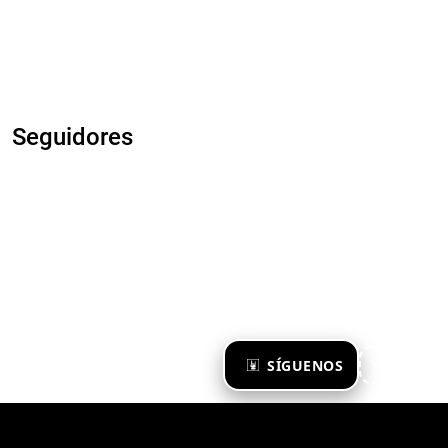
Seguidores
×
SÍGUENOS
Ya te sigo