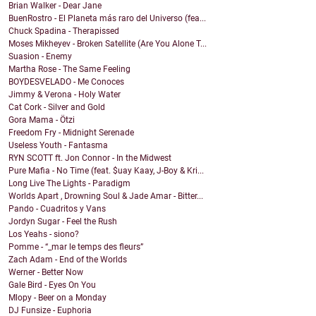
Brian Walker - Dear Jane
BuenRostro - El Planeta más raro del Universo (fea...
Chuck Spadina - Therapissed
Moses Mikheyev - Broken Satellite (Are You Alone T...
Suasion - Enemy
Martha Rose - The Same Feeling
BOYDESVELADO - Me Conoces
Jimmy & Verona - Holy Water
Cat Cork - Silver and Gold
Gora Mama - Ötzi
Freedom Fry - Midnight Serenade
Useless Youth - Fantasma
RYN SCOTT ft. Jon Connor - In the Midwest
Pure Mafia - No Time (feat. $uay Kaay, J-Boy & Kri...
Long Live The Lights - Paradigm
Worlds Apart , Drowning Soul & Jade Amar - Bitter...
Pando - Cuadritos y Vans
Jordyn Sugar - Feel the Rush
Los Yeahs - siono?
Pomme - “_mar le temps des fleurs”
Zach Adam - End of the Worlds
Werner - Better Now
Gale Bird - Eyes On You
Mlopy - Beer on a Monday
DJ Funsize - Euphoria