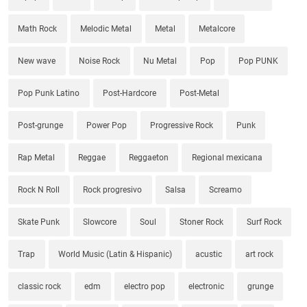
Math Rock
Melodic Metal
Metal
Metalcore
New wave
Noise Rock
Nu Metal
Pop
Pop PUNK
Pop Punk Latino
Post-Hardcore
Post-Metal
Post-grunge
Power Pop
Progressive Rock
Punk
Rap Metal
Reggae
Reggaeton
Regional mexicana
Rock N Roll
Rock progresivo
Salsa
Screamo
Skate Punk
Slowcore
Soul
Stoner Rock
Surf Rock
Trap
World Music (Latin & Hispanic)
acustic
art rock
classic rock
edm
electro pop
electronic
grunge