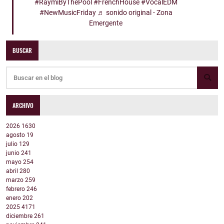
#RaymiByThePool
#FrenchHouse
#VocalEDM
#NewMusicFriday
♬ sonido original - Zona
Emergente
BUSCAR
ARCHIVO
2026
1630
agosto
19
julio
129
junio
241
mayo
254
abril
280
marzo
259
febrero
246
enero
202
2025
4171
diciembre
261