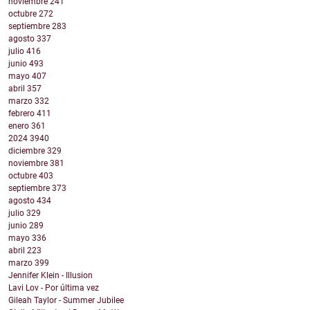
noviembre
241
octubre
272
septiembre
283
agosto
337
julio
416
junio
493
mayo
407
abril
357
marzo
332
febrero
411
enero
361
2024
3940
diciembre
329
noviembre
381
octubre
403
septiembre
373
agosto
434
julio
329
junio
289
mayo
336
abril
223
marzo
399
Jennifer Klein - Illusion
Lavi Lov - Por última vez
Gileah Taylor - Summer Jubilee