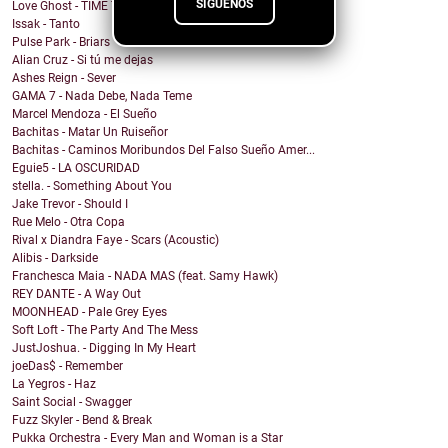
SÍGUENOS
Love Ghost - TIME TRAVEL
Issak - Tanto
Pulse Park - Briars
Alian Cruz - Si tú me dejas
Ashes Reign - Sever
GAMA 7 - Nada Debe, Nada Teme
Marcel Mendoza - El Sueño
Bachitas - Matar Un Ruiseñor
Bachitas - Caminos Moribundos Del Falso Sueño Amer...
Eguie5 - LA OSCURIDAD
stella. - Something About You
Jake Trevor - Should I
Rue Melo - Otra Copa
Rival x Diandra Faye - Scars (Acoustic)
Alibis - Darkside
Franchesca Maia - NADA MAS (feat. Samy Hawk)
REY DANTE - A Way Out
MOONHEAD - Pale Grey Eyes
Soft Loft - The Party And The Mess
JustJoshua. - Digging In My Heart
joeDas$ - Remember
La Yegros - Haz
Saint Social - Swagger
Fuzz Skyler - Bend & Break
Pukka Orchestra - Every Man and Woman is a Star