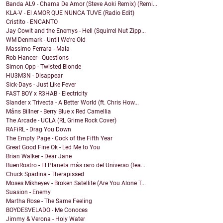
Banda AL9 - Chama De Amor (Steve Aoki Remix) (Remi...
KLA-V - El AMOR QUE NUNCA TUVE (Radio Edit)
Cristito - ENCANTO
Jay Cowit and the Enemys - Hell (Squirrel Nut Zipp...
WM Denmark - Until We're Old
Massimo Ferrara - Mala
Rob Hancer - Questions
Simon Opp - Twisted Blonde
HU3M3N - Disappear
Sick-Days - Just Like Fever
FAST BOY x R3HAB - Electricity
Slander x Trivecta - A Better World (ft. Chris How...
Måns Billner - Berry Blue x Red Camellia
The Arcade - UCLA (RL Grime Rock Cover)
RAFiRL - Drag You Down
The Empty Page - Cock of the Fifth Year
Great Good Fine Ok - Led Me to You
Brian Walker - Dear Jane
BuenRostro - El Planeta más raro del Universo (fea...
Chuck Spadina - Therapissed
Moses Mikheyev - Broken Satellite (Are You Alone T...
Suasion - Enemy
Martha Rose - The Same Feeling
BOYDESVELADO - Me Conoces
Jimmy & Verona - Holy Water