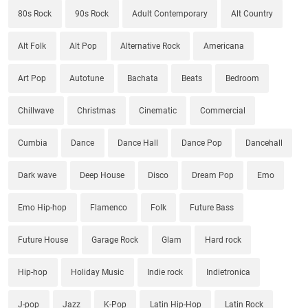
80s Rock
90s Rock
Adult Contemporary
Alt Country
Alt Folk
Alt Pop
Alternative Rock
Americana
Art Pop
Autotune
Bachata
Beats
Bedroom
Chillwave
Christmas
Cinematic
Commercial
Cumbia
Dance
Dance Hall
Dance Pop
Dancehall
Dark wave
Deep House
Disco
Dream Pop
Emo
Emo Hip-hop
Flamenco
Folk
Future Bass
Future House
Garage Rock
Glam
Hard rock
Hip-hop
Holiday Music
Indie rock
Indietronica
J-pop
Jazz
K-Pop
Latin Hip-Hop
Latin Rock