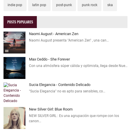
indie pop
latin pop
post-punk
punk rock
ska
POSTS POPULARES
Naomi August - American Zen
Naomi August presenta "American Zen" , una can…
Max Ceddo - She Forever
Con una atmósfera súper cálida y optimista, llega desde Nue…
Sucia Elegancia - Contenido Delicado
"Sucia Elegancia" no es apto para sensibles, co…
New Silver Girl: Blue Room
NEW SILVER GIRL : Es una agrupación que rompe con los
canon…