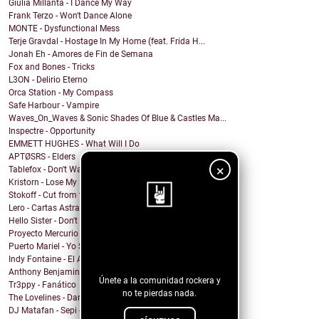
Giulia Millanta - I Dance My Way
Frank Terzo - Won't Dance Alone
MONTE - Dysfunctional Mess
Terje Gravdal - Hostage In My Home (feat. Frida H...
Jonah Eh - Amores de Fin de Semana
Fox and Bones - Tricks
L3ON - Delirio Eterno
Orca Station - My Compass
Safe Harbour - Vampire
Waves_On_Waves & Sonic Shades Of Blue & Castles Ma...
Inspectre - Opportunity
EMMETT HUGHES - What Will I Do
APTØSRS - Elders
×
Tablefox - Don't Wait For Me To Be What You Want M...
Kristorn - Lose My Mind
Stokoff - Cut from the Same Cloth
Lero - Cartas Astrales
Hello Sister - Don't Stop Me Now - Cover
Proyecto Mercurio - Al Mar
¡Sigue nuestro
Puerto Mariel - Yo Soy el Solitario
blog!
Indy Fontaine - El Amor No Alcanza
Anthony Benjamin - Home
Únete a la comunidad rockera y
Tr3ppy - Fanático
no te pierdas nada.
The Lovelines - Darlin'
DJ Matafan - Sepi - Faut pas y craindre