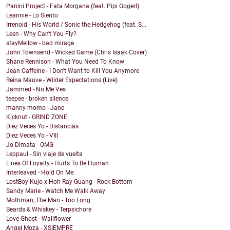
Panini Project - Fata Morgana (feat. Pipi Gogerl)
Leannie - Lo Siento
Irrenoid - His World / Sonic the Hedgehog (feat. S...
Leen - Why Can't You Fly?
stayMellow - bad mirage
John Townsend - Wicked Game (Chris Isaak Cover)
Shane Rennison - What You Need To Know
Jean Caffeine - I Don't Want to Kill You Anymore
Reina Mauve - Wilder Expectations (Live)
Jammed - No Me Ves
teepee - broken silence
manny momo - Jane
Kicknut - GRIND ZONE
Diez Veces Yo - Distancias
Diez Veces Yo - VIII
Jo Dimata - OMG
Leppaul - Sin viaje de vuelta
Lines Of Loyalty - Hurts To Be Human
Interleaved - Hold On Me
LostBoy Kujo x Hoh Ray Guang - Rock Bottom
Sandy Marie - Watch Me Walk Away
Mothman, The Man - Too Long
Beards & Whiskey - Terpsichore
Love Ghost - Wallflower
Angel Moza - XSIEMPRE