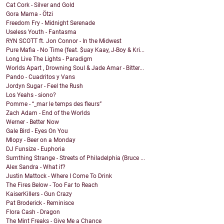
Cat Cork - Silver and Gold
Gora Mama - Ötzi
Freedom Fry - Midnight Serenade
Useless Youth - Fantasma
RYN SCOTT ft. Jon Connor - In the Midwest
Pure Mafia - No Time (feat. $uay Kaay, J-Boy & Kri...
Long Live The Lights - Paradigm
Worlds Apart , Drowning Soul & Jade Amar - Bitter...
Pando - Cuadritos y Vans
Jordyn Sugar - Feel the Rush
Los Yeahs - siono?
Pomme - “_mar le temps des fleurs”
Zach Adam - End of the Worlds
Werner - Better Now
Gale Bird - Eyes On You
Mlopy - Beer on a Monday
DJ Funsize - Euphoria
Sumthing Strange - Streets of Philadelphia (Bruce ...
Alex Sandra - What if?
Justin Mattock - Where I Come To Drink
The Fires Below - Too Far to Reach
KaiserKillers - Gun Crazy
Pat Broderick - Reminisce
Flora Cash - Dragon
The Mint Freaks - Give Me a Chance