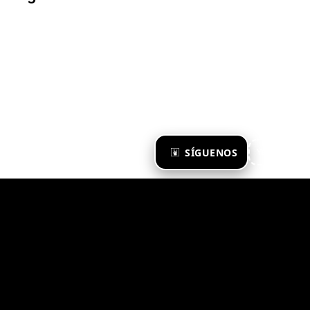
×
SÍGUENOS
Ya te sigo
Zona Emergente 2023
© ZONA EMERGENTE
TODOS LOS DERECHOS RESERVADOS