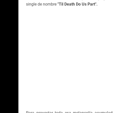
single de nombre
"Til Death Do Us Part".
Para proyectar toda esa melancolía acumula