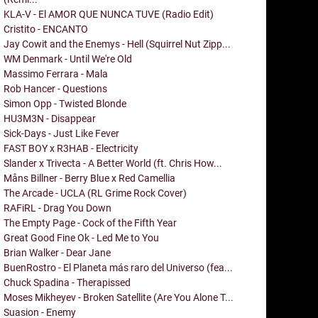
KLA-V - El AMOR QUE NUNCA TUVE (Radio Edit)
Cristito - ENCANTO
Jay Cowit and the Enemys - Hell (Squirrel Nut Zipp...
WM Denmark - Until We're Old
Massimo Ferrara - Mala
Rob Hancer - Questions
Simon Opp - Twisted Blonde
HU3M3N - Disappear
Sick-Days - Just Like Fever
FAST BOY x R3HAB - Electricity
Slander x Trivecta - A Better World (ft. Chris How...
Måns Billner - Berry Blue x Red Camellia
The Arcade - UCLA (RL Grime Rock Cover)
RAFiRL - Drag You Down
The Empty Page - Cock of the Fifth Year
Great Good Fine Ok - Led Me to You
Brian Walker - Dear Jane
BuenRostro - El Planeta más raro del Universo (fea...
Chuck Spadina - Therapissed
Moses Mikheyev - Broken Satellite (Are You Alone T...
Suasion - Enemy