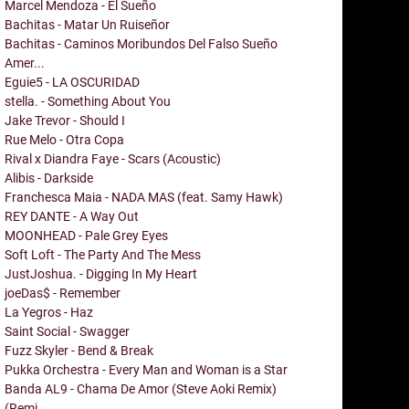
Marcel Mendoza - El Sueño
Bachitas - Matar Un Ruiseñor
Bachitas - Caminos Moribundos Del Falso Sueño
Amer...
Eguie5 - LA OSCURIDAD
stella. - Something About You
Jake Trevor - Should I
Rue Melo - Otra Copa
Rival x Diandra Faye - Scars (Acoustic)
Alibis - Darkside
Franchesca Maia - NADA MAS (feat. Samy Hawk)
REY DANTE - A Way Out
MOONHEAD - Pale Grey Eyes
Soft Loft - The Party And The Mess
JustJoshua. - Digging In My Heart
joeDas$ - Remember
La Yegros - Haz
Saint Social - Swagger
Fuzz Skyler - Bend & Break
Pukka Orchestra - Every Man and Woman is a Star
Banda AL9 - Chama De Amor (Steve Aoki Remix)
(Remi...