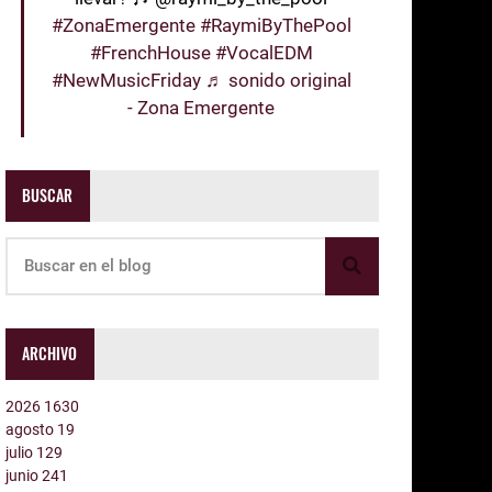
#ZonaEmergente
#RaymiByThePool
#FrenchHouse
#VocalEDM
#NewMusicFriday
♬ sonido original
- Zona Emergente
BUSCAR
ARCHIVO
2026
1630
agosto
19
julio
129
junio
241