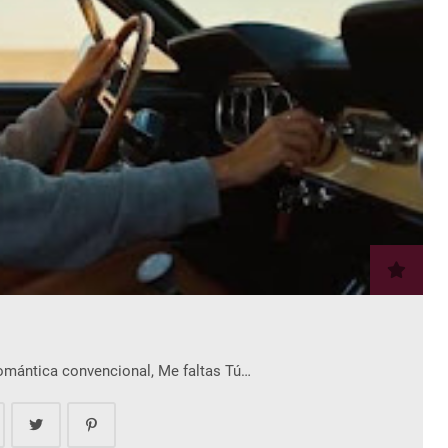
romántica convencional, Me faltas Tú…