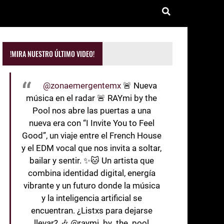
!MIRA NUESTRO ÚLTIMO VIDEO!
@zonaemergentemx
🚨 Nueva
música en el radar 🚨 RAYmi by the
Pool nos abre las puertas a una
nueva era con “I Invite You to Feel
Good”, un viaje entre el French House
y el EDM vocal que nos invita a soltar,
bailar y sentir. ✨🐱 Un artista que
combina identidad digital, energía
vibrante y un futuro donde la música
y la inteligencia artificial se
encuentran. ¿Listxs para dejarse
llevar? 🎶 @raymi_by_the_pool