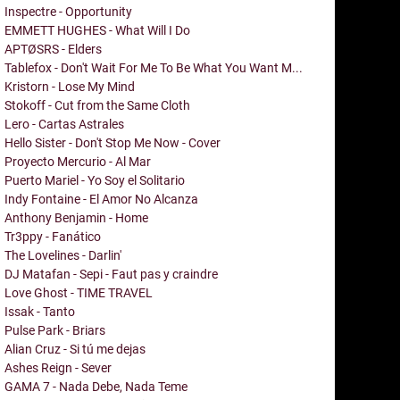
Inspectre - Opportunity
EMMETT HUGHES - What Will I Do
APTØSRS - Elders
Tablefox - Don't Wait For Me To Be What You Want M...
Kristorn - Lose My Mind
Stokoff - Cut from the Same Cloth
Lero - Cartas Astrales
Hello Sister - Don't Stop Me Now - Cover
Proyecto Mercurio - Al Mar
Puerto Mariel - Yo Soy el Solitario
Indy Fontaine - El Amor No Alcanza
Anthony Benjamin - Home
Tr3ppy - Fanático
The Lovelines - Darlin'
DJ Matafan - Sepi - Faut pas y craindre
Love Ghost - TIME TRAVEL
Issak - Tanto
Pulse Park - Briars
Alian Cruz - Si tú me dejas
Ashes Reign - Sever
GAMA 7 - Nada Debe, Nada Teme