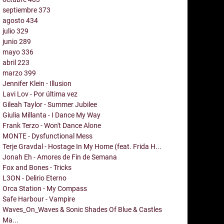
septiembre
373
agosto
434
julio
329
junio
289
mayo
336
abril
223
marzo
399
Jennifer Klein - Illusion
Lavi Lov - Por última vez
Gileah Taylor - Summer Jubilee
Giulia Millanta - I Dance My Way
Frank Terzo - Won't Dance Alone
MONTE - Dysfunctional Mess
Terje Gravdal - Hostage In My Home (feat. Frida H...
Jonah Eh - Amores de Fin de Semana
Fox and Bones - Tricks
L3ON - Delirio Eterno
Orca Station - My Compass
Safe Harbour - Vampire
Waves_On_Waves & Sonic Shades Of Blue & Castles
Ma...