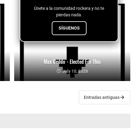
Únete a la comunidad rockera y no te
pierdas nada.
SÍGUENOS
Max Ceddo - Elected For This
July 10, 2026
Entradas antiguas