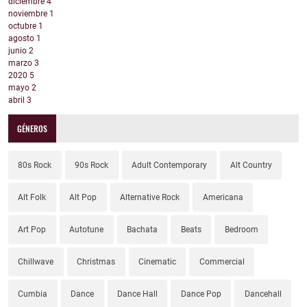
diciembre
4
noviembre
1
octubre
1
agosto
1
junio
2
marzo
3
2020
5
mayo
2
abril
3
GÉNEROS
80s Rock
90s Rock
Adult Contemporary
Alt Country
Alt Folk
Alt Pop
Alternative Rock
Americana
Art Pop
Autotune
Bachata
Beats
Bedroom
Chillwave
Christmas
Cinematic
Commercial
Cumbia
Dance
Dance Hall
Dance Pop
Dancehall