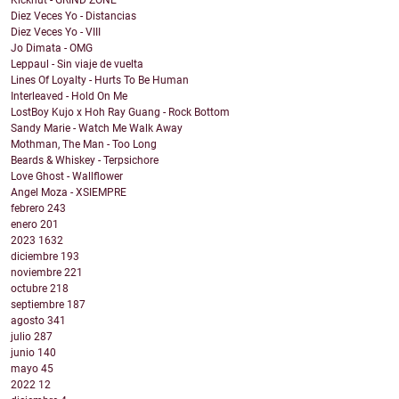
Kicknut - GRIND ZONE
Diez Veces Yo - Distancias
Diez Veces Yo - VIII
Jo Dimata - OMG
Leppaul - Sin viaje de vuelta
Lines Of Loyalty - Hurts To Be Human
Interleaved - Hold On Me
LostBoy Kujo x Hoh Ray Guang - Rock Bottom
Sandy Marie - Watch Me Walk Away
Mothman, The Man - Too Long
Beards & Whiskey - Terpsichore
Love Ghost - Wallflower
Angel Moza - XSIEMPRE
febrero
243
enero
201
2023
1632
diciembre
193
noviembre
221
octubre
218
septiembre
187
agosto
341
julio
287
junio
140
mayo
45
2022
12