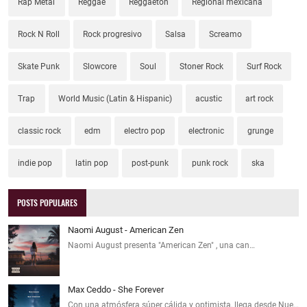
Rap Metal
Reggae
Reggaeton
Regional mexicana
Rock N Roll
Rock progresivo
Salsa
Screamo
Skate Punk
Slowcore
Soul
Stoner Rock
Surf Rock
Trap
World Music (Latin & Hispanic)
acustic
art rock
classic rock
edm
electro pop
electronic
grunge
indie pop
latin pop
post-punk
punk rock
ska
POSTS POPULARES
Naomi August - American Zen
Naomi August presenta "American Zen" , una can…
Max Ceddo - She Forever
Con una atmósfera súper cálida y optimista, llega desde Nue…