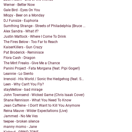
Werner - Better Now
Gale Bird - Eyes On You
Mlopy - Beer on a Monday
DJ Funsize - Euphoria
Sumthing Strange - Streets of Philadelphia (Bruce ...
Alex Sandra - What if?
Justin Mattock - Where I Come To Drink
The Fires Below - Too Far to Reach
KaiserKillers - Gun Crazy
Pat Broderick - Reminisce
Flora Cash - Dragon
The Mint Freaks - Give Me a Chance
Panini Project - Fata Morgana (feat. Pipi Gogerl)
Leannie - Lo Siento
Irrenoid - His World / Sonic the Hedgehog (feat. S...
Leen - Why Can't You Fly?
stayMellow - bad mirage
John Townsend - Wicked Game (Chris Isaak Cover)
Shane Rennison - What You Need To Know
Jean Caffeine - I Don't Want to Kill You Anymore
Reina Mauve - Wilder Expectations (Live)
Jammed - No Me Ves
teepee - broken silence
manny momo - Jane