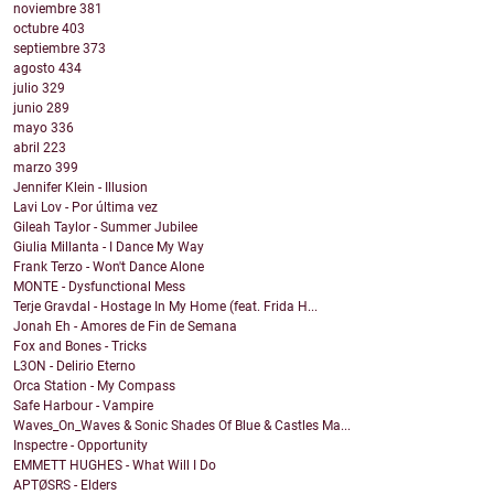
noviembre
381
octubre
403
septiembre
373
agosto
434
julio
329
junio
289
mayo
336
abril
223
marzo
399
Jennifer Klein - Illusion
Lavi Lov - Por última vez
Gileah Taylor - Summer Jubilee
Giulia Millanta - I Dance My Way
Frank Terzo - Won't Dance Alone
MONTE - Dysfunctional Mess
Terje Gravdal - Hostage In My Home (feat. Frida H...
Jonah Eh - Amores de Fin de Semana
Fox and Bones - Tricks
L3ON - Delirio Eterno
Orca Station - My Compass
Safe Harbour - Vampire
Waves_On_Waves & Sonic Shades Of Blue & Castles Ma...
Inspectre - Opportunity
EMMETT HUGHES - What Will I Do
APTØSRS - Elders