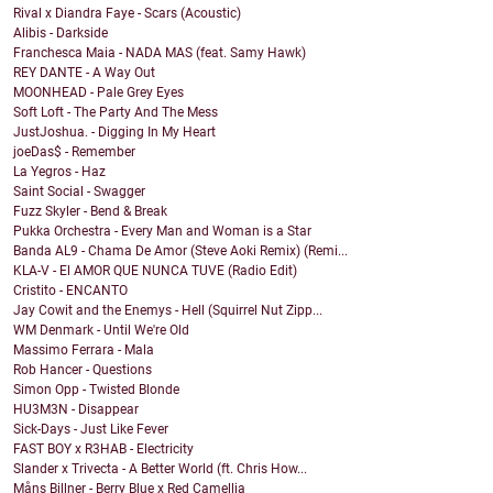
Rival x Diandra Faye - Scars (Acoustic)
Alibis - Darkside
Franchesca Maia - NADA MAS (feat. Samy Hawk)
REY DANTE - A Way Out
MOONHEAD - Pale Grey Eyes
Soft Loft - The Party And The Mess
JustJoshua. - Digging In My Heart
joeDas$ - Remember
La Yegros - Haz
Saint Social - Swagger
Fuzz Skyler - Bend & Break
Pukka Orchestra - Every Man and Woman is a Star
Banda AL9 - Chama De Amor (Steve Aoki Remix) (Remi...
KLA-V - El AMOR QUE NUNCA TUVE (Radio Edit)
Cristito - ENCANTO
Jay Cowit and the Enemys - Hell (Squirrel Nut Zipp...
WM Denmark - Until We're Old
Massimo Ferrara - Mala
Rob Hancer - Questions
Simon Opp - Twisted Blonde
HU3M3N - Disappear
Sick-Days - Just Like Fever
FAST BOY x R3HAB - Electricity
Slander x Trivecta - A Better World (ft. Chris How...
Måns Billner - Berry Blue x Red Camellia