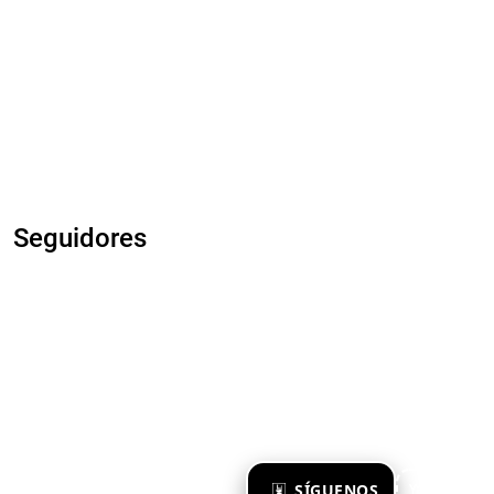
Seguidores
×
SÍGUENOS
Ya te sigo