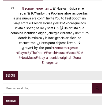
@zonaemergentemx
🚨 Nueva música en el
radar 🚨 RAYmi by the Pool nos abre las puertas
a una nueva era con “I Invite You to Feel Good”, un
viaje entre el French House y el EDM vocal que nos
invita a soltar, bailar y sentir. ✨🐱 Un artista que
combina identidad digital, energía vibrante y un futuro
donde la música y la inteligencia artificial se
encuentran. ¿Listxs para dejarse llevar? 🎶
@raymi_by_the_pool
#ZonaEmergente
#RaymiByThePool
#FrenchHouse
#VocalEDM
#NewMusicFriday
♬ sonido original - Zona
Emergente
BUSCAR
ARCHIVO