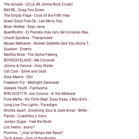
The Arcade - UCLA (RL Grime Rock Cover)
RAFiRL - Drag You Down
The Empty Page - Cock of the Fifth Year
Great Good Fine Ok - Led Me to You
Brian Walker - Dear Jane
BuenRostro - El Planeta más raro del Universo (fea...
Chuck Spadina - Therapissed
Moses Mikheyev - Broken Satellite (Are You Alone T...
Suasion - Enemy
Martha Rose - The Same Feeling
BOYDESVELADO - Me Conoces
Jimmy & Verona - Holy Water
Cat Cork - Silver and Gold
Gora Mama - Ötzi
Freedom Fry - Midnight Serenade
Useless Youth - Fantasma
RYN SCOTT ft. Jon Connor - In the Midwest
Pure Mafia - No Time (feat. $uay Kaay, J-Boy & Kri...
Long Live The Lights - Paradigm
Worlds Apart , Drowning Soul & Jade Amar - Bitter...
Pando - Cuadritos y Vans
Jordyn Sugar - Feel the Rush
Los Yeahs - siono?
Pomme - “_mar le temps des fleurs”
Zach Adam - End of the Worlds