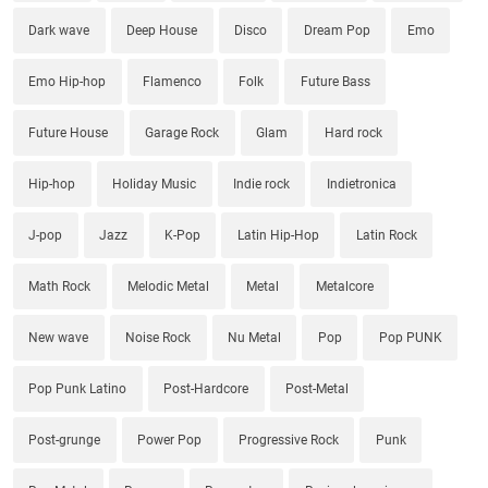
Dark wave
Deep House
Disco
Dream Pop
Emo
Emo Hip-hop
Flamenco
Folk
Future Bass
Future House
Garage Rock
Glam
Hard rock
Hip-hop
Holiday Music
Indie rock
Indietronica
J-pop
Jazz
K-Pop
Latin Hip-Hop
Latin Rock
Math Rock
Melodic Metal
Metal
Metalcore
New wave
Noise Rock
Nu Metal
Pop
Pop PUNK
Pop Punk Latino
Post-Hardcore
Post-Metal
Post-grunge
Power Pop
Progressive Rock
Punk