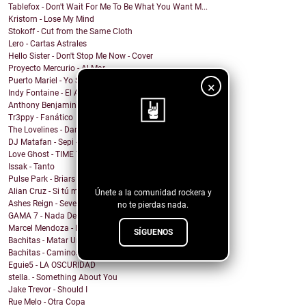
Tablefox - Don't Wait For Me To Be What You Want M...
Kristorn - Lose My Mind
Stokoff - Cut from the Same Cloth
Lero - Cartas Astrales
Hello Sister - Don't Stop Me Now - Cover
Proyecto Mercurio - Al Mar
Puerto Mariel - Yo Soy el Solitario
×
Indy Fontaine - El Amor No Alcanza
Anthony Benjamin - Home
Tr3ppy - Fanático
The Lovelines - Darlin'
DJ Matafan - Sepi - Faut pas y craindre
¡Sigue nuestro
Love Ghost - TIME TRAVEL
Issak - Tanto
blog!
Pulse Park - Briars
Alian Cruz - Si tú me dejas
Únete a la comunidad rockera y
Ashes Reign - Sever
no te pierdas nada.
GAMA 7 - Nada Debe, Nada Teme
Marcel Mendoza - El Sueño
SÍGUENOS
Bachitas - Matar Un Ruiseñor
Bachitas - Caminos Moribundos Del Falso Sueño Amer...
Eguie5 - LA OSCURIDAD
stella. - Something About You
Jake Trevor - Should I
Rue Melo - Otra Copa