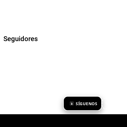
Seguidores
×
SÍGUENOS
Ya te sigo