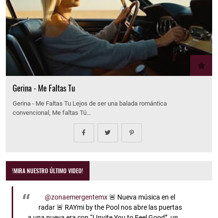
Gerina - Me Faltas Tu
Gerina - Me Faltas Tu Lejos de ser una balada romántica
convencional, Me faltas Tú…
!MIRA NUESTRO ÚLTIMO VIDEO!
@zonaemergentemx
🚨 Nueva música en el
radar 🚨 RAYmi by the Pool nos abre las puertas
a una nueva era con “I Invite You to Feel Good”, un