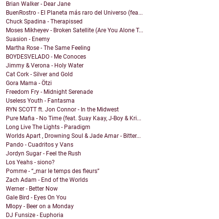
Brian Walker - Dear Jane
BuenRostro - El Planeta más raro del Universo (fea...
Chuck Spadina - Therapissed
Moses Mikheyev - Broken Satellite (Are You Alone T...
Suasion - Enemy
Martha Rose - The Same Feeling
BOYDESVELADO - Me Conoces
Jimmy & Verona - Holy Water
Cat Cork - Silver and Gold
Gora Mama - Ötzi
Freedom Fry - Midnight Serenade
Useless Youth - Fantasma
RYN SCOTT ft. Jon Connor - In the Midwest
Pure Mafia - No Time (feat. $uay Kaay, J-Boy & Kri...
Long Live The Lights - Paradigm
Worlds Apart , Drowning Soul & Jade Amar - Bitter...
Pando - Cuadritos y Vans
Jordyn Sugar - Feel the Rush
Los Yeahs - siono?
Pomme - “_mar le temps des fleurs”
Zach Adam - End of the Worlds
Werner - Better Now
Gale Bird - Eyes On You
Mlopy - Beer on a Monday
DJ Funsize - Euphoria