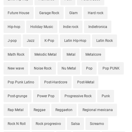
Future House
Garage Rock
Glam
Hard rock
Hip-hop
Holiday Music
Indie rock
Indietronica
J-pop
Jazz
K-Pop
Latin Hip-Hop
Latin Rock
Math Rock
Melodic Metal
Metal
Metalcore
New wave
Noise Rock
Nu Metal
Pop
Pop PUNK
Pop Punk Latino
Post-Hardcore
Post-Metal
Post-grunge
Power Pop
Progressive Rock
Punk
Rap Metal
Reggae
Reggaeton
Regional mexicana
Rock N Roll
Rock progresivo
Salsa
Screamo