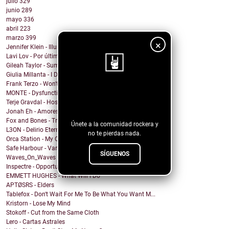
julio
329
junio
289
mayo
336
abril
223
marzo
399
×
Jennifer Klein - Illusion
Lavi Lov - Por última vez
Gileah Taylor - Summer Jubilee
Giulia Millanta - I Dance My Way
Frank Terzo - Won't Dance Alone
¡Sigue nuestro
MONTE - Dysfunctional Mess
Terje Gravdal - Hostage In My Home (feat. Frida H...
blog!
Jonah Eh - Amores de Fin de Semana
Fox and Bones - Tricks
Únete a la comunidad rockera y
L3ON - Delirio Eterno
no te pierdas nada.
Orca Station - My Compass
Safe Harbour - Vampire
SÍGUENOS
Waves_On_Waves & Sonic Shades Of Blue & Castles Ma...
Inspectre - Opportunity
EMMETT HUGHES - What Will I Do
APTØSRS - Elders
Tablefox - Don't Wait For Me To Be What You Want M...
Kristorn - Lose My Mind
Stokoff - Cut from the Same Cloth
Lero - Cartas Astrales