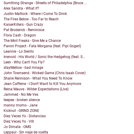
Sumthing Strange - Streets of Philadelphia (Bruce ...
Alex Sandra - What if?
Justin Mattock - Where I Come To Drink
The Fires Below - Too Far to Reach
KaiserKillers - Gun Crazy
Pat Broderick - Reminisce
Flora Cash - Dragon
The Mint Freaks - Give Me a Chance
Panini Project - Fata Morgana (feat. Pipi Gogerl)
Leannie - Lo Siento
Irrenoid - His World / Sonic the Hedgehog (feat. S...
Leen - Why Can't You Fly?
stayMellow - bad mirage
John Townsend - Wicked Game (Chris Isaak Cover)
Shane Rennison - What You Need To Know
Jean Caffeine - I Don't Want to Kill You Anymore
Reina Mauve - Wilder Expectations (Live)
Jammed - No Me Ves
teepee - broken silence
manny momo - Jane
Kicknut - GRIND ZONE
Diez Veces Yo - Distancias
Diez Veces Yo - VIII
Jo Dimata - OMG
Leppaul - Sin viaje de vuelta