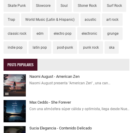
Skate Punk
Slowcore
Soul
Stoner Rock
Surf Rock
Trap
World Music (Latin & Hispanic)
acustic
art rock
classic rock
edm
electro pop
electronic
grunge
indie pop
latin pop
post-punk
punk rock
ska
POSTS POPULARES
Naomi August - American Zen
Naomi August presenta "American Zen" , una can…
Max Ceddo - She Forever
Con una atmósfera súper cálida y optimista, llega desde Nue…
Sucia Elegancia - Contenido Delicado