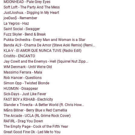
MOONHEAD - Pale Grey Eyes
Soft Loft - The Party And The Mess
JustJoshua. - Digging In My Heart
joeDas$ - Remember
La Yegros - Haz
Saint Social - Swagger
Fuzz Skyler - Bend & Break
Pukka Orchestra - Every Man and Woman is a Star
Banda AL9 - Chama De Amor (Steve Aoki Remix) (Remi...
KLA-V - El AMOR QUE NUNCA TUVE (Radio Edit)
Cristito - ENCANTO
Jay Cowit and the Enemys - Hell (Squirrel Nut Zipp...
WM Denmark - Until We're Old
Massimo Ferrara - Mala
Rob Hancer - Questions
Simon Opp - Twisted Blonde
HU3M3N - Disappear
Sick-Days - Just Like Fever
FAST BOY x R3HAB - Electricity
Slander x Trivecta - A Better World (ft. Chris How...
Måns Billner - Berry Blue x Red Camellia
The Arcade - UCLA (RL Grime Rock Cover)
RAFiRL - Drag You Down
The Empty Page - Cock of the Fifth Year
Great Good Fine Ok - Led Me to You