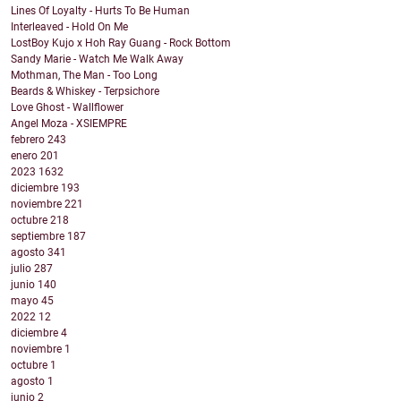
Lines Of Loyalty - Hurts To Be Human
Interleaved - Hold On Me
LostBoy Kujo x Hoh Ray Guang - Rock Bottom
Sandy Marie - Watch Me Walk Away
Mothman, The Man - Too Long
Beards & Whiskey - Terpsichore
Love Ghost - Wallflower
Angel Moza - XSIEMPRE
febrero
243
enero
201
2023
1632
diciembre
193
noviembre
221
octubre
218
septiembre
187
agosto
341
julio
287
junio
140
mayo
45
2022
12
diciembre
4
noviembre
1
octubre
1
agosto
1
junio
2