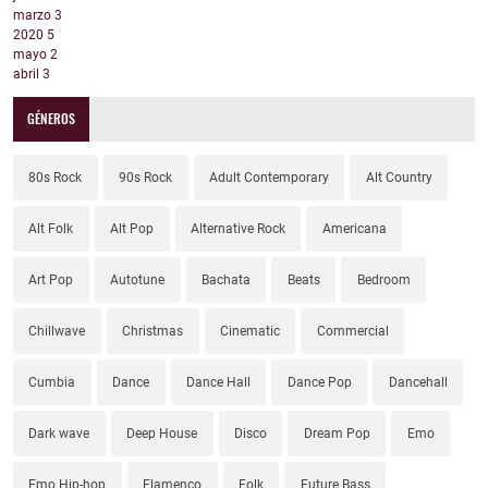
marzo
3
2020
5
mayo
2
abril
3
GÉNEROS
80s Rock
90s Rock
Adult Contemporary
Alt Country
Alt Folk
Alt Pop
Alternative Rock
Americana
Art Pop
Autotune
Bachata
Beats
Bedroom
Chillwave
Christmas
Cinematic
Commercial
Cumbia
Dance
Dance Hall
Dance Pop
Dancehall
Dark wave
Deep House
Disco
Dream Pop
Emo
Emo Hip-hop
Flamenco
Folk
Future Bass