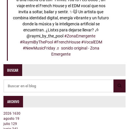
viaje entre el French House y el EDM vocal que nos
invita a soltar, bailar y sentir. ✨🐱 Un artista que
combina identidad digital, energía vibrante y un futuro
donde la música y la inteligencia artificial se
encuentran. ¿Listxs para dejarse llevar? 🎶
@raymi_by_the_pool
#ZonaEmergente
#RaymiByThePool
#FrenchHouse
#VocalEDM
#NewMusicFriday
♬ sonido original - Zona
Emergente
BUSCAR
ARCHIVO
2026
1630
agosto
19
julio
129