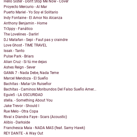
Hello Sister - Don't Stop Me Now - Cover
Proyecto Mercurio - Al Mar
Puerto Mariel - Yo Soy el Solitario
Indy Fontaine - El Amor No Alcanza
Anthony Benjamin - Home
Tr3ppy - Fanático
The Lovelines - Darlin'
DJ Matafan - Sepi - Faut pas y craindre
Love Ghost - TIME TRAVEL
Issak - Tanto
Pulse Park - Briars
Alian Cruz - Si tú me dejas
Ashes Reign - Sever
GAMA 7 - Nada Debe, Nada Teme
Marcel Mendoza - El Sueño
Bachitas - Matar Un Ruiseñor
Bachitas - Caminos Moribundos Del Falso Sueño Amer...
Eguie5 - LA OSCURIDAD
stella. - Something About You
Jake Trevor - Should I
Rue Melo - Otra Copa
Rival x Diandra Faye - Scars (Acoustic)
Alibis - Darkside
Franchesca Maia - NADA MAS (feat. Samy Hawk)
REY DANTE - A Way Out