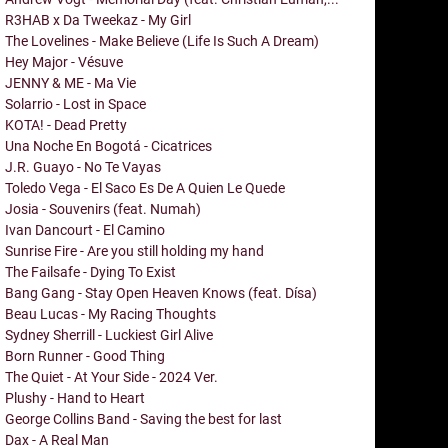
R3HAB x Da Tweekaz - My Girl
The Lovelines - Make Believe (Life Is Such A Dream)
Hey Major - Vésuve
JENNY & ME - Ma Vie
Solarrio - Lost in Space
KOTA! - Dead Pretty
Una Noche En Bogotá - Cicatrices
J.R. Guayo - No Te Vayas
Toledo Vega - El Saco Es De A Quien Le Quede
Josia - Souvenirs (feat. Numah)
Ivan Dancourt - El Camino
Sunrise Fire - Are you still holding my hand
The Failsafe - Dying To Exist
Bang Gang - Stay Open Heaven Knows (feat. Dísa)
Beau Lucas - My Racing Thoughts
Sydney Sherrill - Luckiest Girl Alive
Born Runner - Good Thing
The Quiet - At Your Side - 2024 Ver.
Plushy - Hand to Heart
George Collins Band - Saving the best for last
Dax - A Real Man