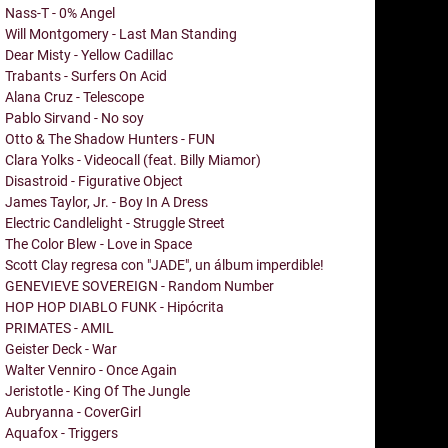
Nass-T - 0% Angel
Will Montgomery - Last Man Standing
Dear Misty - Yellow Cadillac
Trabants - Surfers On Acid
Alana Cruz - Telescope
Pablo Sirvand - No soy
Otto & The Shadow Hunters - FUN
Clara Yolks - Videocall (feat. Billy Miamor)
Disastroid - Figurative Object
James Taylor, Jr. - Boy In A Dress
Electric Candlelight - Struggle Street
The Color Blew - Love in Space
Scott Clay regresa con "JADE", un álbum imperdible!
GENEVIEVE SOVEREIGN - Random Number
HOP HOP DIABLO FUNK - Hipócrita
PRIMATES - AMIL
Geister Deck - War
Walter Venniro - Once Again
Jeristotle - King Of The Jungle
Aubryanna - CoverGirl
Aquafox - Triggers