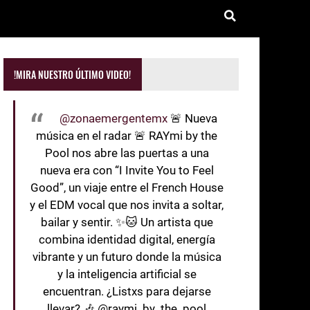
!MIRA NUESTRO ÚLTIMO VIDEO!
@zonaemergentemx
🚨 Nueva
música en el radar 🚨 RAYmi by the
Pool nos abre las puertas a una
nueva era con “I Invite You to Feel
Good”, un viaje entre el French House
y el EDM vocal que nos invita a soltar,
bailar y sentir. ✨🐱 Un artista que
combina identidad digital, energía
vibrante y un futuro donde la música
y la inteligencia artificial se
encuentran. ¿Listxs para dejarse
llevar? 🎶 @raymi_by_the_pool