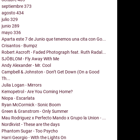
septiembre
373
agosto
434
julio
329
junio
289
mayo
336
Aparta este 7 de Junio que tenemos una cita con Go...
Crisantos - Bumpz
Robert Ascroft - Faded Photograph feat. Ruth Radal...
SJÖBLOM - Fly Away With Me
Andy Alexander - Mr. Cool
Campbell & Johnston - Don’t Get Down (On a Good
Th...
Julia Logan - Mirrors
Kemopetrol - Are You Coming Home?
Niopa - Escarlata
Ryan McCormick - Sonic Boom
Green & Granstrom - Only Summer
Mau Rodriguez x Perfecto Mando x Grupo la Union - ...
Nordkvist - These are the days
Phantom Sugar - Too Psycho
Harri Georgio - With the Lights On