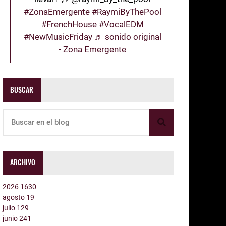
#ZonaEmergente
#RaymiByThePool
#FrenchHouse
#VocalEDM
#NewMusicFriday
♬ sonido original
- Zona Emergente
BUSCAR
ARCHIVO
2026
1630
agosto
19
julio
129
junio
241