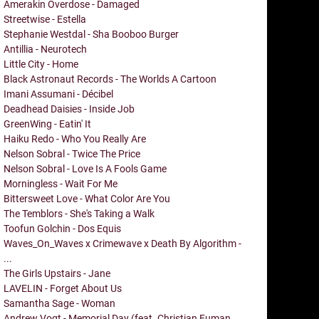
Amerakin Overdose - Damaged
Streetwise - Estella
Stephanie Westdal - Sha Booboo Burger
Antillia - Neurotech
Little City - Home
Black Astronaut Records - The Worlds A Cartoon
Imani Assumani - Décibel
Deadhead Daisies - Inside Job
GreenWing - Eatin' It
Haiku Redo - Who You Really Are
Nelson Sobral - Twice The Price
Nelson Sobral - Love Is A Fools Game
Morningless - Wait For Me
Bittersweet Love - What Color Are You
The Temblors - She's Taking a Walk
Toofun Golchin - Dos Equis
Waves_On_Waves x Crimewave x Death By Algorithm -
...
The Girls Upstairs - Jane
LAVELIN - Forget About Us
Samantha Sage - Woman
Andrew Vogt - Memorial Day (feat. Christian Euman,...