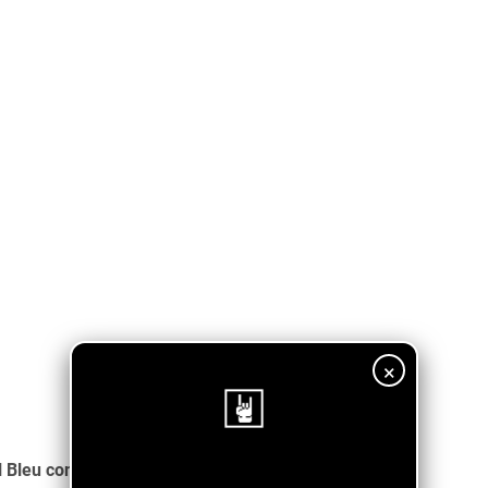
×
l Bleu con su tema "Baila Baila"
¡Sigue nuestro blog!