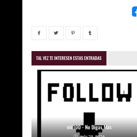
TAL VEZ TE INTERESEN ESTAS ENTRADAS
mil100 - No Digas Mas
July 29, 2026