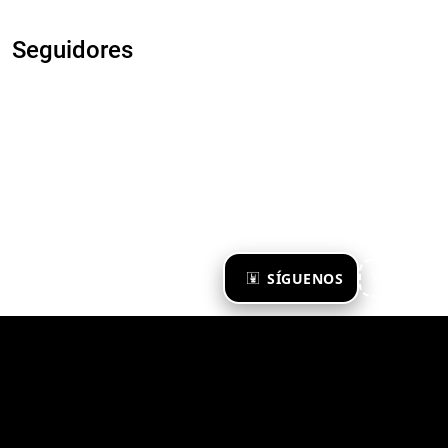
Seguidores
×
SÍGUENOS
Ya te sigo