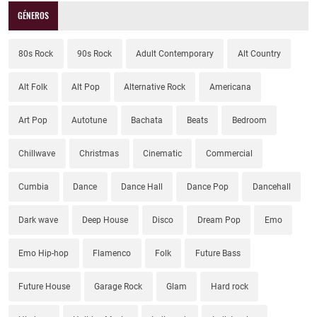
GÉNEROS
80s Rock
90s Rock
Adult Contemporary
Alt Country
Alt Folk
Alt Pop
Alternative Rock
Americana
Art Pop
Autotune
Bachata
Beats
Bedroom
Chillwave
Christmas
Cinematic
Commercial
Cumbia
Dance
Dance Hall
Dance Pop
Dancehall
Dark wave
Deep House
Disco
Dream Pop
Emo
Emo Hip-hop
Flamenco
Folk
Future Bass
Future House
Garage Rock
Glam
Hard rock