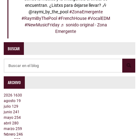
encuentran. ¿Listxs para dejarse llevar? 🎶
@raymi_by_the_pool
#ZonaEmergente
#RaymiByThePool
#FrenchHouse
#VocalEDM
#NewMusicFriday
♬ sonido original - Zona
Emergente
BUSCAR
ARCHIVO
2026
1630
agosto
19
julio
129
junio
241
mayo
254
abril
280
marzo
259
febrero
246