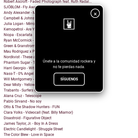
Robert Ascroft - Faded Photograph feat. Ruth Radal...
SJÖBLOM - Fly Away With Me
×
Andy Alexander - Mr. Cool
Campbell & Johnston - Don’t Get Down (On a Good Th...
Julia Logan - Mirrors
Kemopetrol - Are You Coming Home?
Niopa - Escarlata
Ryan McCormick - Sonic Boom
¡Sigue nuestro
Green & Granstrom - Only Summer
blog!
Mau Rodriguez x Perfecto Mando x Grupo la Union - ...
Nordkvist - These are the days
Únete a la comunidad rockera y
Phantom Sugar - Too Psycho
no te pierdas nada.
Harri Georgio - With the Lights On
Nass-T - 0% Angel
SÍGUENOS
Will Montgomery - Last Man Standing
Dear Misty - Yellow Cadillac
Trabants - Surfers On Acid
Alana Cruz - Telescope
Pablo Sirvand - No soy
Otto & The Shadow Hunters - FUN
Clara Yolks - Videocall (feat. Billy Miamor)
Disastroid - Figurative Object
James Taylor, Jr. - Boy In A Dress
Electric Candlelight - Struggle Street
The Color Blew - Love in Space