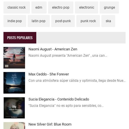
classic rock
edm
electro pop
electronic
grunge
indie pop
latin pop
post-punk
punk rock
ska
POSTS POPULARES
Naomi August - American Zen
Naomi August presenta "American Zen" , una can…
Max Ceddo - She Forever
Con una atmósfera súper cálida y optimista, llega desde Nue…
Sucia Elegancia - Contenido Delicado
"Sucia Elegancia" no es apto para sensibles, co…
New Silver Girl: Blue Room