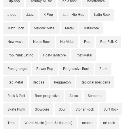
Hip-hop
Holiday Music
Indie rock
Indietronica
J-pop
Jazz
K-Pop
Latin Hip-Hop
Latin Rock
Math Rock
Melodic Metal
Metal
Metalcore
New wave
Noise Rock
Nu Metal
Pop
Pop PUNK
Pop Punk Latino
Post-Hardcore
Post-Metal
Post-grunge
Power Pop
Progressive Rock
Punk
Rap Metal
Reggae
Reggaeton
Regional mexicana
Rock N Roll
Rock progresivo
Salsa
Screamo
Skate Punk
Slowcore
Soul
Stoner Rock
Surf Rock
Trap
World Music (Latin & Hispanic)
acustic
art rock