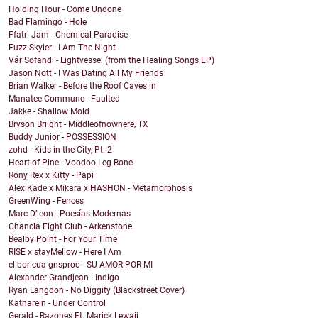
Holding Hour - Come Undone
Bad Flamingo - Hole
Ffatri Jam - Chemical Paradise
Fuzz Skyler - I Am The Night
Vár Sofandi - Lightvessel (from the Healing Songs EP)
Jason Nott - I Was Dating All My Friends
Brian Walker - Before the Roof Caves in
Manatee Commune - Faulted
Jakke - Shallow Mold
Bryson Briight - Middleofnowhere, TX
Buddy Junior - POSSESSION
zohd - Kids in the City, Pt. 2
Heart of Pine - Voodoo Leg Bone
Rony Rex x Kitty - Papi
Alex Kade x Mikara x HASHON - Metamorphosis
GreenWing - Fences
Marc D’leon - Poesías Modernas
Chancla Fight Club - Arkenstone
Bealby Point - For Your Time
RISE x stayMellow - Here I Am
el boricua gnsproo - SU AMOR POR MI
Alexander Grandjean - Indigo
Ryan Langdon - No Diggity (Blackstreet Cover)
Katharein - Under Control
Gerald - Razones Ft. Marick Lewaii