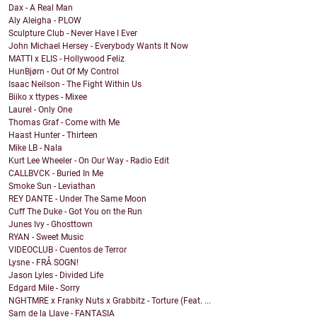
Dax - A Real Man
Aly Aleigha - PLOW
Sculpture Club - Never Have I Ever
John Michael Hersey - Everybody Wants It Now
MATTI x ELIS - Hollywood Feliz
HunBjørn - Out Of My Control
Isaac Neilson - The Fight Within Us
Biiko x ttypes - Mixee
Laurel - Only One
Thomas Graf - Come with Me
Haast Hunter - Thirteen
Mike LB - Nala
Kurt Lee Wheeler - On Our Way - Radio Edit
CALLBVCK - Buried In Me
Smoke Sun - Leviathan
REY DANTE - Under The Same Moon
Cuff The Duke - Got You on the Run
Junes Ivy - Ghosttown
RYAN - Sweet Music
VIDEOCLUB - Cuentos de Terror
Lysne - FRÅ SOGN!
Jason Lyles - Divided Life
Edgard Mile - Sorry
NGHTMRE x Franky Nuts x Grabbitz - Torture (Feat. ...
Sam de la Llave - FANTASIA