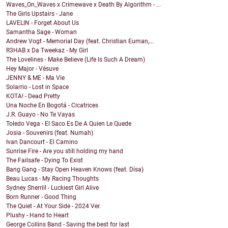
Waves_On_Waves x Crimewave x Death By Algorithm - ...
The Girls Upstairs - Jane
LAVELIN - Forget About Us
Samantha Sage - Woman
Andrew Vogt - Memorial Day (feat. Christian Euman,...
R3HAB x Da Tweekaz - My Girl
The Lovelines - Make Believe (Life Is Such A Dream)
Hey Major - Vésuve
JENNY & ME - Ma Vie
Solarrio - Lost in Space
KOTA! - Dead Pretty
Una Noche En Bogotá - Cicatrices
J.R. Guayo - No Te Vayas
Toledo Vega - El Saco Es De A Quien Le Quede
Josia - Souvenirs (feat. Numah)
Ivan Dancourt - El Camino
Sunrise Fire - Are you still holding my hand
The Failsafe - Dying To Exist
Bang Gang - Stay Open Heaven Knows (feat. Dísa)
Beau Lucas - My Racing Thoughts
Sydney Sherrill - Luckiest Girl Alive
Born Runner - Good Thing
The Quiet - At Your Side - 2024 Ver.
Plushy - Hand to Heart
George Collins Band - Saving the best for last