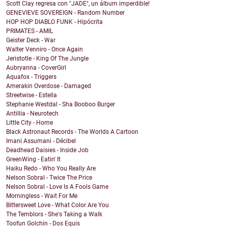
Scott Clay regresa con "JADE", un álbum imperdible!
GENEVIEVE SOVEREIGN - Random Number
HOP HOP DIABLO FUNK - Hipócrita
PRIMATES - AMIL
Geister Deck - War
Walter Venniro - Once Again
Jeristotle - King Of The Jungle
Aubryanna - CoverGirl
Aquafox - Triggers
Amerakin Overdose - Damaged
Streetwise - Estella
Stephanie Westdal - Sha Booboo Burger
Antillia - Neurotech
Little City - Home
Black Astronaut Records - The Worlds A Cartoon
Imani Assumani - Décibel
Deadhead Daisies - Inside Job
GreenWing - Eatin' It
Haiku Redo - Who You Really Are
Nelson Sobral - Twice The Price
Nelson Sobral - Love Is A Fools Game
Morningless - Wait For Me
Bittersweet Love - What Color Are You
The Temblors - She's Taking a Walk
Toofun Golchin - Dos Equis