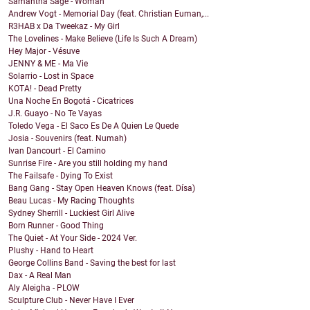
Samantha Sage - Woman
Andrew Vogt - Memorial Day (feat. Christian Euman,...
R3HAB x Da Tweekaz - My Girl
The Lovelines - Make Believe (Life Is Such A Dream)
Hey Major - Vésuve
JENNY & ME - Ma Vie
Solarrio - Lost in Space
KOTA! - Dead Pretty
Una Noche En Bogotá - Cicatrices
J.R. Guayo - No Te Vayas
Toledo Vega - El Saco Es De A Quien Le Quede
Josia - Souvenirs (feat. Numah)
Ivan Dancourt - El Camino
Sunrise Fire - Are you still holding my hand
The Failsafe - Dying To Exist
Bang Gang - Stay Open Heaven Knows (feat. Dísa)
Beau Lucas - My Racing Thoughts
Sydney Sherrill - Luckiest Girl Alive
Born Runner - Good Thing
The Quiet - At Your Side - 2024 Ver.
Plushy - Hand to Heart
George Collins Band - Saving the best for last
Dax - A Real Man
Aly Aleigha - PLOW
Sculpture Club - Never Have I Ever