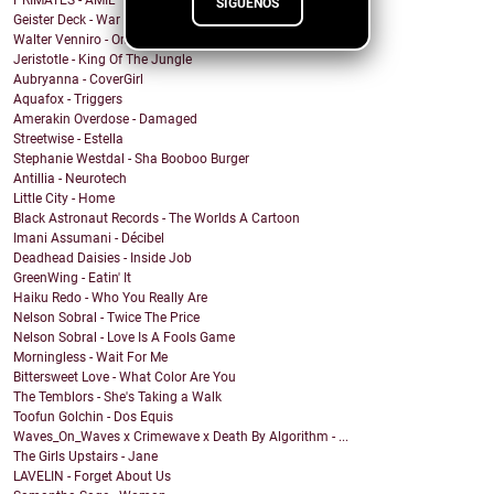
PRIMATES - AMIL
SÍGUENOS
Geister Deck - War
Walter Venniro - Once Again
Jeristotle - King Of The Jungle
Aubryanna - CoverGirl
Aquafox - Triggers
Amerakin Overdose - Damaged
Streetwise - Estella
Stephanie Westdal - Sha Booboo Burger
Antillia - Neurotech
Little City - Home
Black Astronaut Records - The Worlds A Cartoon
Imani Assumani - Décibel
Deadhead Daisies - Inside Job
GreenWing - Eatin' It
Haiku Redo - Who You Really Are
Nelson Sobral - Twice The Price
Nelson Sobral - Love Is A Fools Game
Morningless - Wait For Me
Bittersweet Love - What Color Are You
The Temblors - She's Taking a Walk
Toofun Golchin - Dos Equis
Waves_On_Waves x Crimewave x Death By Algorithm - ...
The Girls Upstairs - Jane
LAVELIN - Forget About Us