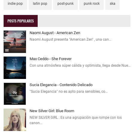
indie pop
latin pop
post-punk
punk rock
ska
POSTS POPULARES
Naomi August - American Zen
Naomi August presenta "American Zen" , una can…
Max Ceddo - She Forever
Con una atmósfera súper cálida y optimista, llega desde Nue…
Sucia Elegancia - Contenido Delicado
"Sucia Elegancia" no es apto para sensibles, co…
New Silver Girl: Blue Room
NEW SILVER GIRL : Es una agrupación que rompe con los
canon…