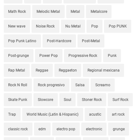
Math Rock
Melodic Metal
Metal
Metalcore
New wave
Noise Rock
Nu Metal
Pop
Pop PUNK
Pop Punk Latino
Post-Hardcore
Post-Metal
Post-grunge
Power Pop
Progressive Rock
Punk
Rap Metal
Reggae
Reggaeton
Regional mexicana
Rock N Roll
Rock progresivo
Salsa
Screamo
Skate Punk
Slowcore
Soul
Stoner Rock
Surf Rock
Trap
World Music (Latin & Hispanic)
acustic
art rock
classic rock
edm
electro pop
electronic
grunge