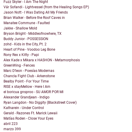
Fuzz Skyler - I Am The Night
Vár Sofandi - Lightvessel (from the Healing Songs EP)
Jason Nott - I Was Dating All My Friends
Brian Walker - Before the Roof Caves in
Manatee Commune - Faulted
Jakke - Shallow Mold
Bryson Briight - Middleofnowhere, TX
Buddy Junior - POSSESSION
zohd - Kids in the City, Pt. 2
Heart of Pine - Voodoo Leg Bone
Rony Rex x Kitty - Papi
Alex Kade x Mikara x HASHON - Metamorphosis
GreenWing - Fences
Marc D’leon - Poesías Modernas
Chancla Fight Club - Arkenstone
Bealby Point - For Your Time
RISE x stayMellow - Here I Am
el boricua gnsproo - SU AMOR POR MI
Alexander Grandjean - Indigo
Ryan Langdon - No Diggity (Blackstreet Cover)
Katharein - Under Control
Gerald - Razones Ft. Marick Lewaii
Matías Roden - Close Your Eyes
abril
223
marzo
399