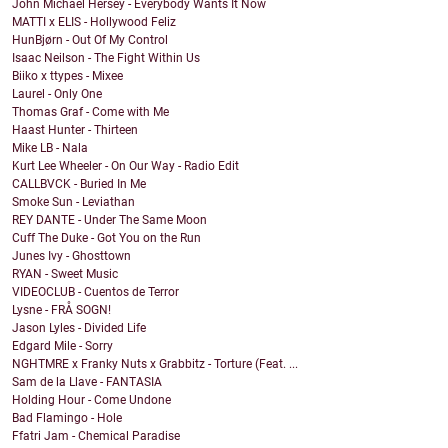
John Michael Hersey - Everybody Wants It Now
MATTI x ELIS - Hollywood Feliz
HunBjørn - Out Of My Control
Isaac Neilson - The Fight Within Us
Biiko x ttypes - Mixee
Laurel - Only One
Thomas Graf - Come with Me
Haast Hunter - Thirteen
Mike LB - Nala
Kurt Lee Wheeler - On Our Way - Radio Edit
CALLBVCK - Buried In Me
Smoke Sun - Leviathan
REY DANTE - Under The Same Moon
Cuff The Duke - Got You on the Run
Junes Ivy - Ghosttown
RYAN - Sweet Music
VIDEOCLUB - Cuentos de Terror
Lysne - FRÅ SOGN!
Jason Lyles - Divided Life
Edgard Mile - Sorry
NGHTMRE x Franky Nuts x Grabbitz - Torture (Feat. ...
Sam de la Llave - FANTASIA
Holding Hour - Come Undone
Bad Flamingo - Hole
Ffatri Jam - Chemical Paradise