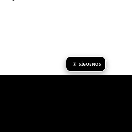
×
SÍGUENOS
Ya te sigo
Zona Emergente 2023
© ZONA EMERGENTE
TODOS LOS DERECHOS RESERVADOS