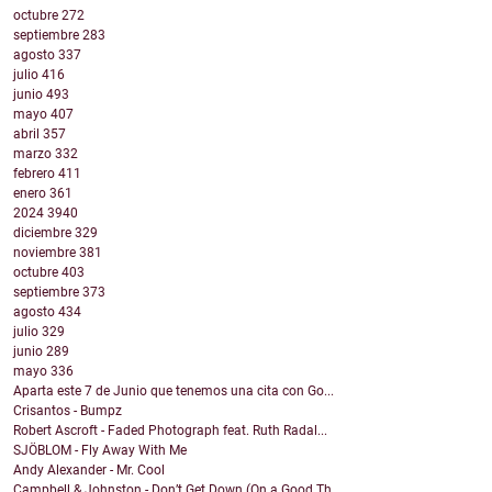
octubre
272
septiembre
283
agosto
337
julio
416
junio
493
mayo
407
abril
357
marzo
332
febrero
411
enero
361
2024
3940
diciembre
329
noviembre
381
octubre
403
septiembre
373
agosto
434
julio
329
junio
289
mayo
336
Aparta este 7 de Junio que tenemos una cita con Go...
Crisantos - Bumpz
Robert Ascroft - Faded Photograph feat. Ruth Radal...
SJÖBLOM - Fly Away With Me
Andy Alexander - Mr. Cool
Campbell & Johnston - Don’t Get Down (On a Good Th...