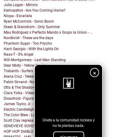
Julia Logan - Mirrors
Kemopetrol - Are You Coming Home?
Niopa - Escarlata
Ryan McCormick - Sonic Boom
Green & Granstrom - Only Summer
Mau Rodriguez x Perfecto Mando x Grupo la Union - ...
Nordkvist - These are the days
Phantom Sugar - Too Psycho
Harri Georgio - With the Lights On
Nass-T - 0% Angel
Will Montgomery - Last Man Standing
Dear Misty - Yellow Cadillac
Trabants - Surfers On Acid
×
Alana Cruz - Telescope
Pablo Sirvand - No soy
Otto & The Shadow Hunters - FUN
Clara Yolks - Videocall (feat. Billy Miamor)
Disastroid - Figurative Object
¡Sigue nuestro
James Taylor, Jr. - Boy In A Dress
blog!
Electric Candlelight - Struggle Street
The Color Blew - Love in Space
Únete a la comunidad rockera y
Scott Clay regresa con "JADE", un álbum imperdible!
no te pierdas nada.
GENEVIEVE SOVEREIGN - Random Number
HOP HOP DIABLO FUNK - Hipócrita