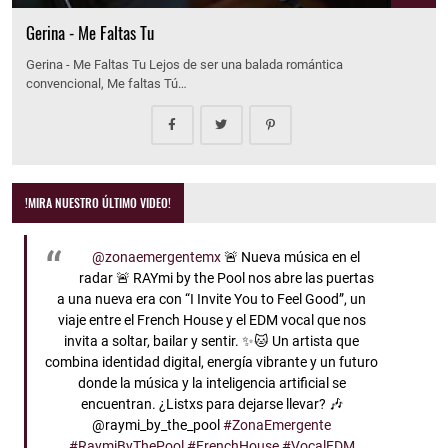
Gerina - Me Faltas Tu
Gerina - Me Faltas Tu Lejos de ser una balada romántica
convencional, Me faltas Tú…
!MIRA NUESTRO ÚLTIMO VIDEO!
@zonaemergentemx
🚨 Nueva música en el
radar 🚨 RAYmi by the Pool nos abre las puertas
a una nueva era con “I Invite You to Feel Good”, un
viaje entre el French House y el EDM vocal que nos
invita a soltar, bailar y sentir. ✨🐱 Un artista que
combina identidad digital, energía vibrante y un futuro
donde la música y la inteligencia artificial se
encuentran. ¿Listxs para dejarse llevar? 🎶
@raymi_by_the_pool
#ZonaEmergente
#RaymiByThePool
#FrenchHouse
#VocalEDM