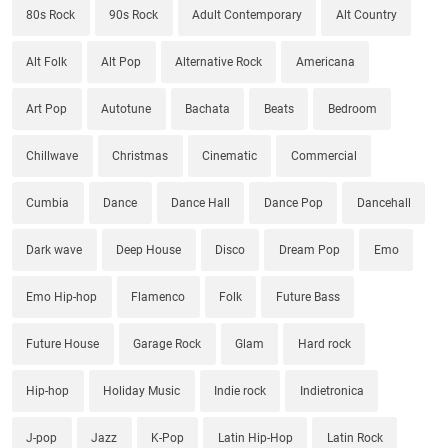
80s Rock
90s Rock
Adult Contemporary
Alt Country
Alt Folk
Alt Pop
Alternative Rock
Americana
Art Pop
Autotune
Bachata
Beats
Bedroom
Chillwave
Christmas
Cinematic
Commercial
Cumbia
Dance
Dance Hall
Dance Pop
Dancehall
Dark wave
Deep House
Disco
Dream Pop
Emo
Emo Hip-hop
Flamenco
Folk
Future Bass
Future House
Garage Rock
Glam
Hard rock
Hip-hop
Holiday Music
Indie rock
Indietronica
J-pop
Jazz
K-Pop
Latin Hip-Hop
Latin Rock