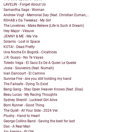
LAVELIN - Forget About Us
Samantha Sage - Woman
Andrew Vogt - Memorial Day (feat. Christian Euman,...
R3HAB x Da Tweekaz - My Girl
The Lovelines - Make Believe (Life Is Such A Dream)
Hey Major - Vésuve
JENNY & ME - Ma Vie
Solarrio - Lost in Space
KOTA! - Dead Pretty
Una Noche En Bogotá - Cicatrices
J.R. Guayo - No Te Vayas
Toledo Vega - El Saco Es De A Quien Le Quede
Josia - Souvenirs (feat. Numah)
Ivan Dancourt - El Camino
Sunrise Fire - Are you still holding my hand
The Failsafe - Dying To Exist
Bang Gang - Stay Open Heaven Knows (feat. Dísa)
Beau Lucas - My Racing Thoughts
Sydney Sherrill - Luckiest Girl Alive
Born Runner - Good Thing
The Quiet - At Your Side - 2024 Ver.
Plushy - Hand to Heart
George Collins Band - Saving the best for last
Dax - A Real Man
Aly Aleigha - PLOW