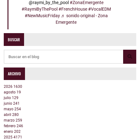
@raymi_by_the_pool
#ZonaEmergente
#RaymiByThePool
#FrenchHouse
#VocalEDM
#NewMusicFriday
♬ sonido original - Zona
Emergente
BUSCAR
ARCHIVO
2026
1630
agosto
19
julio
129
junio
241
mayo
254
abril
280
marzo
259
febrero
246
enero
202
2025
4171