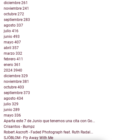
diciembre
261
noviembre
241
octubre
272
septiembre
283
agosto
337
julio
416
junio
493
mayo
407
abril
357
marzo
332
febrero
411
enero
361
2024
3940
diciembre
329
noviembre
381
octubre
403
septiembre
373
agosto
434
julio
329
junio
289
mayo
336
Aparta este 7 de Junio que tenemos una cita con Go...
Crisantos - Bumpz
Robert Ascroft - Faded Photograph feat. Ruth Radal...
SJÖBLOM - Fly Away With Me