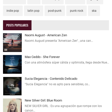
indie pop
latin pop
post-punk
punk rock
ska
POSTS POPULARES
Naomi August - American Zen
Naomi August presenta "American Zen" , una can…
Max Ceddo - She Forever
Con una atmósfera súper cálida y optimista, llega desde Nue…
Sucia Elegancia - Contenido Delicado
"Sucia Elegancia" no es apto para sensibles, co…
New Silver Girl: Blue Room
NEW SILVER GIRL : Es una agrupación que rompe con los
canon…