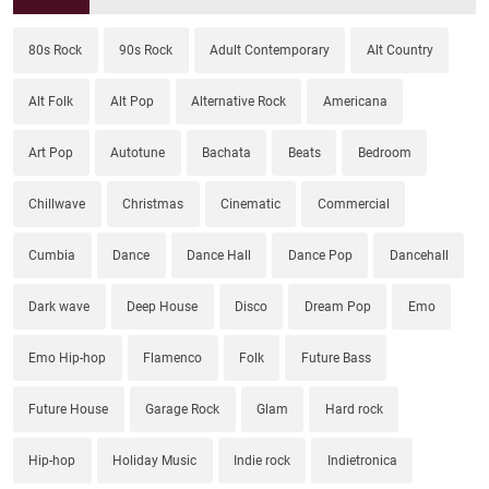
80s Rock
90s Rock
Adult Contemporary
Alt Country
Alt Folk
Alt Pop
Alternative Rock
Americana
Art Pop
Autotune
Bachata
Beats
Bedroom
Chillwave
Christmas
Cinematic
Commercial
Cumbia
Dance
Dance Hall
Dance Pop
Dancehall
Dark wave
Deep House
Disco
Dream Pop
Emo
Emo Hip-hop
Flamenco
Folk
Future Bass
Future House
Garage Rock
Glam
Hard rock
Hip-hop
Holiday Music
Indie rock
Indietronica