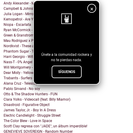
Andy Alexander - Mr. Cool
×
Campbell & Johnston - Don’t Get Down (On a Good Th...
Julia Logan - Mirrors
Kemopetrol - Are You Coming Home?
Niopa - Escarlata
Ryan McCormick - Sonic Boom
Green & Granstrom - Only Summer
¡Sigue nuestro
Mau Rodriguez x Perfecto Mando x Grupo la Union - ...
blog!
Nordkvist - These are the days
Phantom Sugar - Too Psycho
Únete a la comunidad rockera y
Harri Georgio - With the Lights On
no te pierdas nada.
Nass-T - 0% Angel
Will Montgomery - Last Man Standing
SÍGUENOS
Dear Misty - Yellow Cadillac
Trabants - Surfers On Acid
Alana Cruz - Telescope
Pablo Sirvand - No soy
Otto & The Shadow Hunters - FUN
Clara Yolks - Videocall (feat. Billy Miamor)
Disastroid - Figurative Object
James Taylor, Jr. - Boy In A Dress
Electric Candlelight - Struggle Street
The Color Blew - Love in Space
Scott Clay regresa con "JADE", un álbum imperdible!
GENEVIEVE SOVEREIGN - Random Number