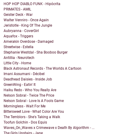
HOP HOP DIABLO FUNK - Hipócrita
PRIMATES - AMIL
Geister Deck - War
Walter Venniro - Once Again
Jeristotle - King Of The Jungle
Aubryanna - CoverGirl
Aquafox - Triggers
Amerakin Overdose - Damaged
Streetwise - Estella
Stephanie Westdal - Sha Booboo Burger
Antillia - Neurotech
Little City - Home
Black Astronaut Records - The Worlds A Cartoon
Imani Assumani - Décibel
Deadhead Daisies - Inside Job
GreenWing - Eatin' It
Haiku Redo - Who You Really Are
Nelson Sobral - Twice The Price
Nelson Sobral - Love Is A Fools Game
Morningless - Wait For Me
Bittersweet Love - What Color Are You
The Temblors - She's Taking a Walk
Toofun Golchin - Dos Equis
Waves_On_Waves x Crimewave x Death By Algorithm - ...
The Girls Upstairs - Jane