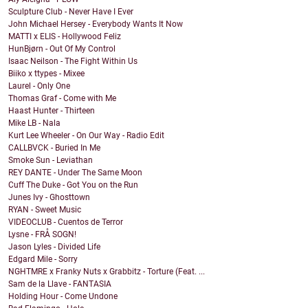
Sculpture Club - Never Have I Ever
John Michael Hersey - Everybody Wants It Now
MATTI x ELIS - Hollywood Feliz
HunBjørn - Out Of My Control
Isaac Neilson - The Fight Within Us
Biiko x ttypes - Mixee
Laurel - Only One
Thomas Graf - Come with Me
Haast Hunter - Thirteen
Mike LB - Nala
Kurt Lee Wheeler - On Our Way - Radio Edit
CALLBVCK - Buried In Me
Smoke Sun - Leviathan
REY DANTE - Under The Same Moon
Cuff The Duke - Got You on the Run
Junes Ivy - Ghosttown
RYAN - Sweet Music
VIDEOCLUB - Cuentos de Terror
Lysne - FRÅ SOGN!
Jason Lyles - Divided Life
Edgard Mile - Sorry
NGHTMRE x Franky Nuts x Grabbitz - Torture (Feat. ...
Sam de la Llave - FANTASIA
Holding Hour - Come Undone