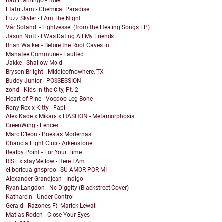
Bad Flamingo - Hole
Ffatri Jam - Chemical Paradise
Fuzz Skyler - I Am The Night
Vár Sofandi - Lightvessel (from the Healing Songs EP)
Jason Nott - I Was Dating All My Friends
Brian Walker - Before the Roof Caves in
Manatee Commune - Faulted
Jakke - Shallow Mold
Bryson Briight - Middleofnowhere, TX
Buddy Junior - POSSESSION
zohd - Kids in the City, Pt. 2
Heart of Pine - Voodoo Leg Bone
Rony Rex x Kitty - Papi
Alex Kade x Mikara x HASHON - Metamorphosis
GreenWing - Fences
Marc D’leon - Poesías Modernas
Chancla Fight Club - Arkenstone
Bealby Point - For Your Time
RISE x stayMellow - Here I Am
el boricua gnsproo - SU AMOR POR MI
Alexander Grandjean - Indigo
Ryan Langdon - No Diggity (Blackstreet Cover)
Katharein - Under Control
Gerald - Razones Ft. Marick Lewaii
Matías Roden - Close Your Eyes