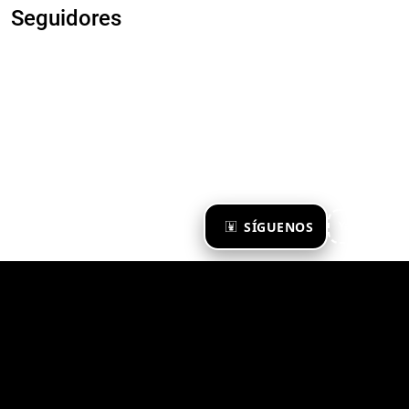
Seguidores
×
SÍGUENOS
Ya te sigo