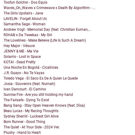
Toofun Golchin - Dos Equis
Waves_On_Waves x Crimewave x Death By Algorithm - ...
The Girls Upstairs - Jane
LAVELIN - Forget About Us
Samantha Sage - Woman
Andrew Vogt - Memorial Day (feat. Christian Euman,...
R3HAB x Da Tweekaz - My Girl
The Lovelines - Make Believe (Life Is Such A Dream)
Hey Major - Vésuve
JENNY & ME - Ma Vie
Solarrio - Lost in Space
KOTA! - Dead Pretty
Una Noche En Bogotá - Cicatrices
J.R. Guayo - No Te Vayas
Toledo Vega - El Saco Es De A Quien Le Quede
Josia - Souvenirs (feat. Numah)
Ivan Dancourt - El Camino
Sunrise Fire - Are you still holding my hand
The Failsafe - Dying To Exist
Bang Gang - Stay Open Heaven Knows (feat. Dísa)
Beau Lucas - My Racing Thoughts
Sydney Sherrill - Luckiest Girl Alive
Born Runner - Good Thing
The Quiet - At Your Side - 2024 Ver.
Plushy - Hand to Heart