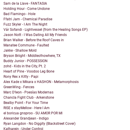
Sam de la Llave - FANTASIA
Holding Hour - Come Undone
Bad Flamingo - Hole
Ffatri Jam - Chemical Paradise
Fuzz Skyler - I Am The Night
Vár Sofandi - Lightvessel (from the Healing Songs EP)
Jason Nott - I Was Dating All My Friends
Brian Walker - Before the Roof Caves in
Manatee Commune - Faulted
Jakke - Shallow Mold
Bryson Briight - Middleofnowhere, TX
Buddy Junior - POSSESSION
zohd - Kids in the City, Pt. 2
Heart of Pine - Voodoo Leg Bone
Rony Rex x Kitty - Papi
Alex Kade x Mikara x HASHON - Metamorphosis
GreenWing - Fences
Marc D’leon - Poesías Modernas
Chancla Fight Club - Arkenstone
Bealby Point - For Your Time
RISE x stayMellow - Here I Am
el boricua gnsproo - SU AMOR POR MI
Alexander Grandjean - Indigo
Ryan Langdon - No Diggity (Blackstreet Cover)
Katharein - Under Control