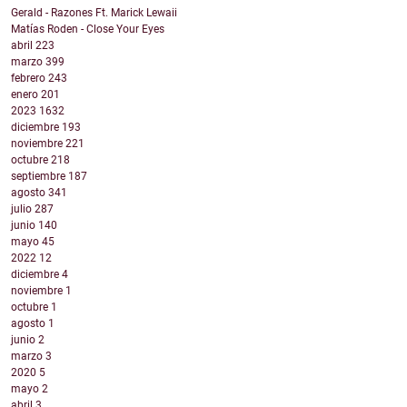
Gerald - Razones Ft. Marick Lewaii
Matías Roden - Close Your Eyes
abril
223
marzo
399
febrero
243
enero
201
2023
1632
diciembre
193
noviembre
221
octubre
218
septiembre
187
agosto
341
julio
287
junio
140
mayo
45
2022
12
diciembre
4
noviembre
1
octubre
1
agosto
1
junio
2
marzo
3
2020
5
mayo
2
abril
3