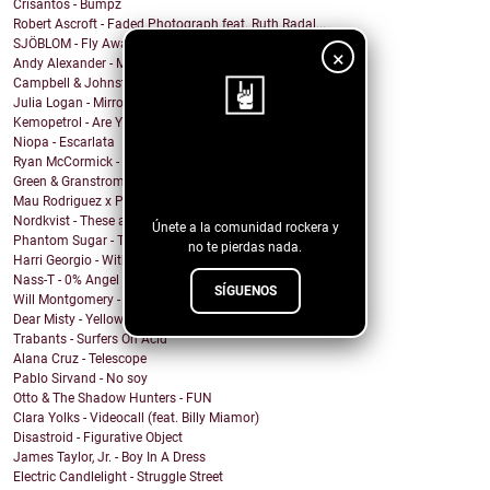
Crisantos - Bumpz
Robert Ascroft - Faded Photograph feat. Ruth Radal...
SJÖBLOM - Fly Away With Me
×
Andy Alexander - Mr. Cool
Campbell & Johnston - Don’t Get Down (On a Good Th...
Julia Logan - Mirrors
Kemopetrol - Are You Coming Home?
Niopa - Escarlata
¡Sigue nuestro
Ryan McCormick - Sonic Boom
Green & Granstrom - Only Summer
blog!
Mau Rodriguez x Perfecto Mando x Grupo la Union - ...
Nordkvist - These are the days
Únete a la comunidad rockera y
Phantom Sugar - Too Psycho
no te pierdas nada.
Harri Georgio - With the Lights On
Nass-T - 0% Angel
SÍGUENOS
Will Montgomery - Last Man Standing
Dear Misty - Yellow Cadillac
Trabants - Surfers On Acid
Alana Cruz - Telescope
Pablo Sirvand - No soy
Otto & The Shadow Hunters - FUN
Clara Yolks - Videocall (feat. Billy Miamor)
Disastroid - Figurative Object
James Taylor, Jr. - Boy In A Dress
Electric Candlelight - Struggle Street