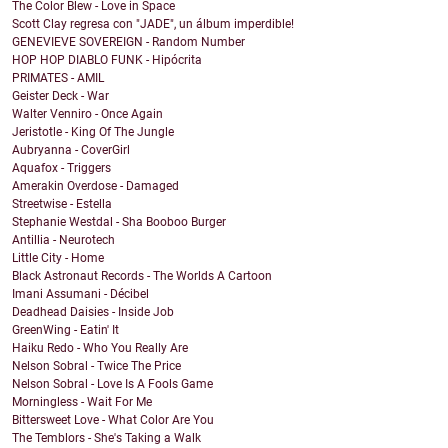
The Color Blew - Love in Space
Scott Clay regresa con "JADE", un álbum imperdible!
GENEVIEVE SOVEREIGN - Random Number
HOP HOP DIABLO FUNK - Hipócrita
PRIMATES - AMIL
Geister Deck - War
Walter Venniro - Once Again
Jeristotle - King Of The Jungle
Aubryanna - CoverGirl
Aquafox - Triggers
Amerakin Overdose - Damaged
Streetwise - Estella
Stephanie Westdal - Sha Booboo Burger
Antillia - Neurotech
Little City - Home
Black Astronaut Records - The Worlds A Cartoon
Imani Assumani - Décibel
Deadhead Daisies - Inside Job
GreenWing - Eatin' It
Haiku Redo - Who You Really Are
Nelson Sobral - Twice The Price
Nelson Sobral - Love Is A Fools Game
Morningless - Wait For Me
Bittersweet Love - What Color Are You
The Temblors - She's Taking a Walk