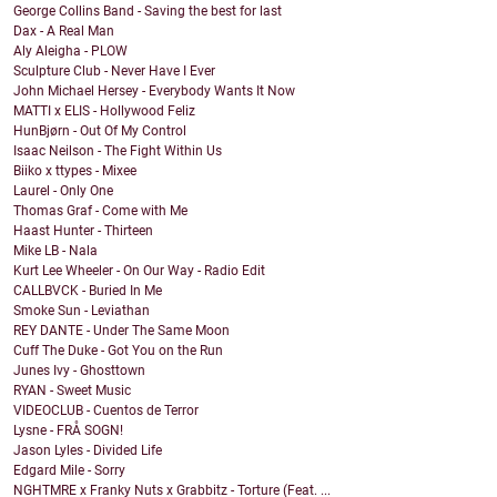
George Collins Band - Saving the best for last
Dax - A Real Man
Aly Aleigha - PLOW
Sculpture Club - Never Have I Ever
John Michael Hersey - Everybody Wants It Now
MATTI x ELIS - Hollywood Feliz
HunBjørn - Out Of My Control
Isaac Neilson - The Fight Within Us
Biiko x ttypes - Mixee
Laurel - Only One
Thomas Graf - Come with Me
Haast Hunter - Thirteen
Mike LB - Nala
Kurt Lee Wheeler - On Our Way - Radio Edit
CALLBVCK - Buried In Me
Smoke Sun - Leviathan
REY DANTE - Under The Same Moon
Cuff The Duke - Got You on the Run
Junes Ivy - Ghosttown
RYAN - Sweet Music
VIDEOCLUB - Cuentos de Terror
Lysne - FRÅ SOGN!
Jason Lyles - Divided Life
Edgard Mile - Sorry
NGHTMRE x Franky Nuts x Grabbitz - Torture (Feat. ...