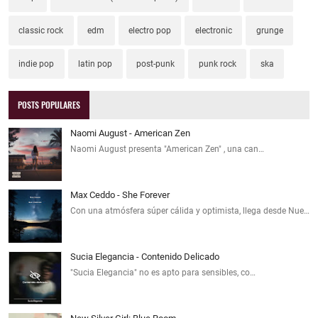
classic rock
edm
electro pop
electronic
grunge
indie pop
latin pop
post-punk
punk rock
ska
POSTS POPULARES
Naomi August - American Zen
Naomi August presenta "American Zen" , una can…
Max Ceddo - She Forever
Con una atmósfera súper cálida y optimista, llega desde Nue…
Sucia Elegancia - Contenido Delicado
"Sucia Elegancia" no es apto para sensibles, co…