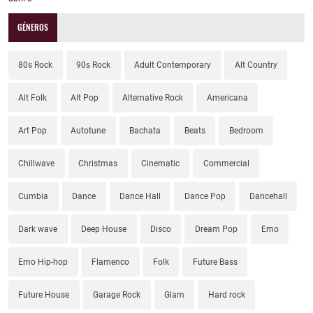
GÉNEROS
80s Rock
90s Rock
Adult Contemporary
Alt Country
Alt Folk
Alt Pop
Alternative Rock
Americana
Art Pop
Autotune
Bachata
Beats
Bedroom
Chillwave
Christmas
Cinematic
Commercial
Cumbia
Dance
Dance Hall
Dance Pop
Dancehall
Dark wave
Deep House
Disco
Dream Pop
Emo
Emo Hip-hop
Flamenco
Folk
Future Bass
Future House
Garage Rock
Glam
Hard rock