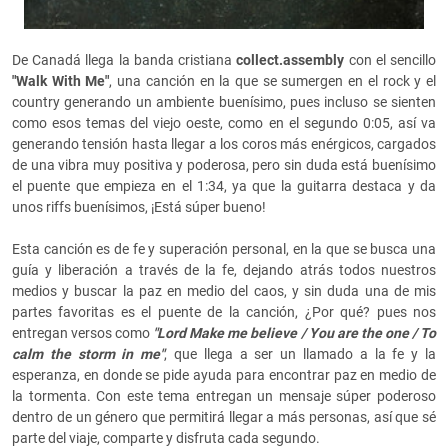
De Canadá llega la banda cristiana
collect.assembly
con el sencillo
"Walk With Me"
, una canción en la que se sumergen en el rock y el
country generando un ambiente buenísimo, pues incluso se sienten
como esos temas del viejo oeste, como en el segundo 0:05, así va
generando tensión hasta llegar a los coros más enérgicos, cargados
de una vibra muy positiva y poderosa, pero sin duda está buenísimo
el puente que empieza en el 1:34, ya que la guitarra destaca y da
unos riffs buenísimos, ¡Está súper bueno!
Esta canción es de fe y superación personal, en la que se busca una
guía y liberación a través de la fe, dejando atrás todos nuestros
medios y buscar la paz en medio del caos, y sin duda una de mis
partes favoritas es el puente de la canción, ¿Por qué? pues nos
entregan versos como
"Lord Make me believe / You are the one / To
calm the storm in me"
, que llega a ser un llamado a la fe y la
esperanza, en donde se pide ayuda para encontrar paz en medio de
la tormenta. Con este tema entregan un mensaje súper poderoso
dentro de un género que permitirá llegar a más personas, así que sé
parte del viaje, comparte y disfruta cada segundo.