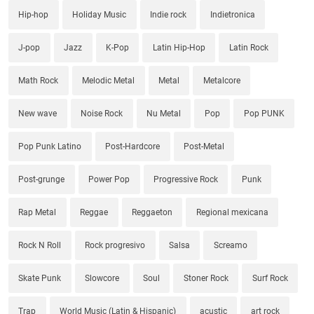
Hip-hop
Holiday Music
Indie rock
Indietronica
J-pop
Jazz
K-Pop
Latin Hip-Hop
Latin Rock
Math Rock
Melodic Metal
Metal
Metalcore
New wave
Noise Rock
Nu Metal
Pop
Pop PUNK
Pop Punk Latino
Post-Hardcore
Post-Metal
Post-grunge
Power Pop
Progressive Rock
Punk
Rap Metal
Reggae
Reggaeton
Regional mexicana
Rock N Roll
Rock progresivo
Salsa
Screamo
Skate Punk
Slowcore
Soul
Stoner Rock
Surf Rock
Trap
World Music (Latin & Hispanic)
acustic
art rock