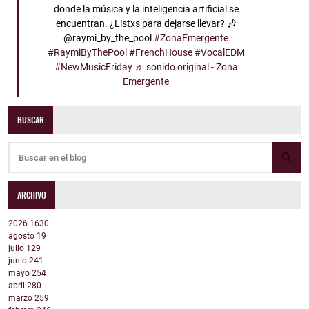
donde la música y la inteligencia artificial se
encuentran. ¿Listxs para dejarse llevar? 🎶
@raymi_by_the_pool
#ZonaEmergente
#RaymiByThePool
#FrenchHouse
#VocalEDM
#NewMusicFriday
♬ sonido original - Zona
Emergente
BUSCAR
ARCHIVO
2026
1630
agosto
19
julio
129
junio
241
mayo
254
abril
280
marzo
259