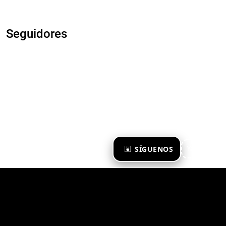
Seguidores
×
SÍGUENOS
Ya te sigo