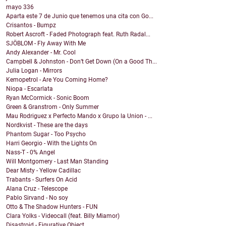
mayo
336
Aparta este 7 de Junio que tenemos una cita con Go...
Crisantos - Bumpz
Robert Ascroft - Faded Photograph feat. Ruth Radal...
SJÖBLOM - Fly Away With Me
Andy Alexander - Mr. Cool
Campbell & Johnston - Don’t Get Down (On a Good Th...
Julia Logan - Mirrors
Kemopetrol - Are You Coming Home?
Niopa - Escarlata
Ryan McCormick - Sonic Boom
Green & Granstrom - Only Summer
Mau Rodriguez x Perfecto Mando x Grupo la Union - ...
Nordkvist - These are the days
Phantom Sugar - Too Psycho
Harri Georgio - With the Lights On
Nass-T - 0% Angel
Will Montgomery - Last Man Standing
Dear Misty - Yellow Cadillac
Trabants - Surfers On Acid
Alana Cruz - Telescope
Pablo Sirvand - No soy
Otto & The Shadow Hunters - FUN
Clara Yolks - Videocall (feat. Billy Miamor)
Disastroid - Figurative Object