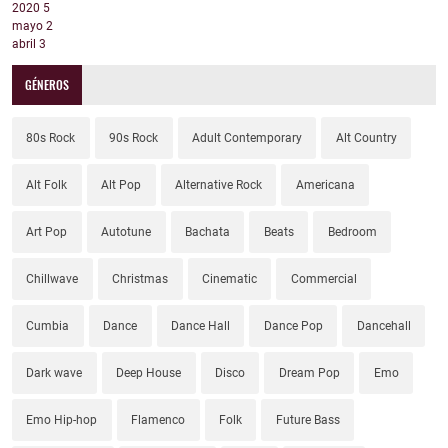
2020
5
mayo
2
abril
3
GÉNEROS
80s Rock
90s Rock
Adult Contemporary
Alt Country
Alt Folk
Alt Pop
Alternative Rock
Americana
Art Pop
Autotune
Bachata
Beats
Bedroom
Chillwave
Christmas
Cinematic
Commercial
Cumbia
Dance
Dance Hall
Dance Pop
Dancehall
Dark wave
Deep House
Disco
Dream Pop
Emo
Emo Hip-hop
Flamenco
Folk
Future Bass