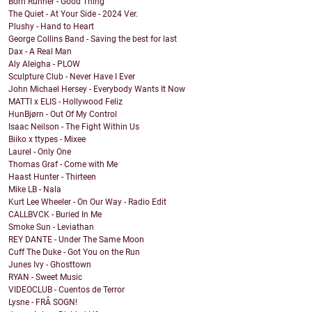
Born Runner - Good Thing
The Quiet - At Your Side - 2024 Ver.
Plushy - Hand to Heart
George Collins Band - Saving the best for last
Dax - A Real Man
Aly Aleigha - PLOW
Sculpture Club - Never Have I Ever
John Michael Hersey - Everybody Wants It Now
MATTI x ELIS - Hollywood Feliz
HunBjørn - Out Of My Control
Isaac Neilson - The Fight Within Us
Biiko x ttypes - Mixee
Laurel - Only One
Thomas Graf - Come with Me
Haast Hunter - Thirteen
Mike LB - Nala
Kurt Lee Wheeler - On Our Way - Radio Edit
CALLBVCK - Buried In Me
Smoke Sun - Leviathan
REY DANTE - Under The Same Moon
Cuff The Duke - Got You on the Run
Junes Ivy - Ghosttown
RYAN - Sweet Music
VIDEOCLUB - Cuentos de Terror
Lysne - FRÅ SOGN!