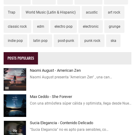
Trap
World Music (Latin & Hispanic)
acustic
art rock
classic rock
edm
electro pop
electronic
grunge
indie pop
latin pop
post-punk
punk rock
ska
POSTS POPULARES
Naomi August - American Zen
Naomi August presenta "American Zen" , una can…
Max Ceddo - She Forever
Con una atmósfera súper cálida y optimista, llega desde Nue…
Sucia Elegancia - Contenido Delicado
"Sucia Elegancia" no es apto para sensibles, co…