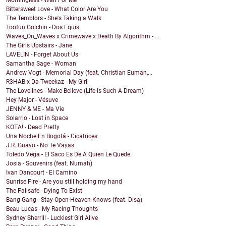
Bittersweet Love - What Color Are You
The Temblors - She's Taking a Walk
Toofun Golchin - Dos Equis
Waves_On_Waves x Crimewave x Death By Algorithm - ...
The Girls Upstairs - Jane
LAVELIN - Forget About Us
Samantha Sage - Woman
Andrew Vogt - Memorial Day (feat. Christian Euman,...
R3HAB x Da Tweekaz - My Girl
The Lovelines - Make Believe (Life Is Such A Dream)
Hey Major - Vésuve
JENNY & ME - Ma Vie
Solarrio - Lost in Space
KOTA! - Dead Pretty
Una Noche En Bogotá - Cicatrices
J.R. Guayo - No Te Vayas
Toledo Vega - El Saco Es De A Quien Le Quede
Josia - Souvenirs (feat. Numah)
Ivan Dancourt - El Camino
Sunrise Fire - Are you still holding my hand
The Failsafe - Dying To Exist
Bang Gang - Stay Open Heaven Knows (feat. Dísa)
Beau Lucas - My Racing Thoughts
Sydney Sherrill - Luckiest Girl Alive