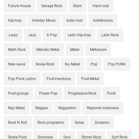
Future House
Garage Rock
Glam
Hard rock
Hip-hop
Holiday Music
Indie rock
Indietronica
J-pop
Jazz
K-Pop
Latin Hip-Hop
Latin Rock
Math Rock
Melodic Metal
Metal
Metalcore
New wave
Noise Rock
Nu Metal
Pop
Pop PUNK
Pop Punk Latino
Post-Hardcore
Post-Metal
Post-grunge
Power Pop
Progressive Rock
Punk
Rap Metal
Reggae
Reggaeton
Regional mexicana
Rock N Roll
Rock progresivo
Salsa
Screamo
Skate Punk
Slowcore
Soul
Stoner Rock
Surf Rock