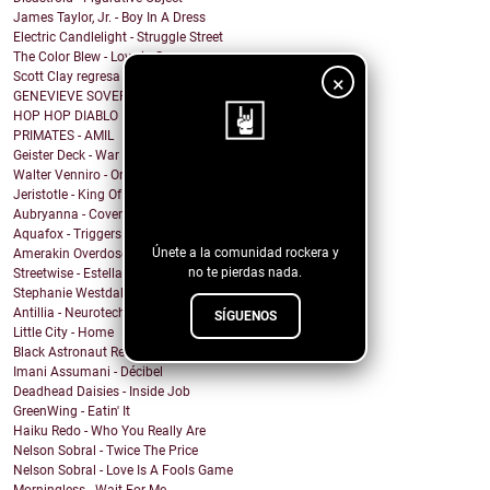
James Taylor, Jr. - Boy In A Dress
Electric Candlelight - Struggle Street
The Color Blew - Love in Space
Scott Clay regresa con "JADE", un álbum imperdible!
×
GENEVIEVE SOVEREIGN - Random Number
HOP HOP DIABLO FUNK - Hipócrita
PRIMATES - AMIL
Geister Deck - War
Walter Venniro - Once Again
¡Sigue nuestro
Jeristotle - King Of The Jungle
blog!
Aubryanna - CoverGirl
Aquafox - Triggers
Únete a la comunidad rockera y
Amerakin Overdose - Damaged
no te pierdas nada.
Streetwise - Estella
Stephanie Westdal - Sha Booboo Burger
Antillia - Neurotech
SÍGUENOS
Little City - Home
Black Astronaut Records - The Worlds A Cartoon
Imani Assumani - Décibel
Deadhead Daisies - Inside Job
GreenWing - Eatin' It
Haiku Redo - Who You Really Are
Nelson Sobral - Twice The Price
Nelson Sobral - Love Is A Fools Game
Morningless - Wait For Me