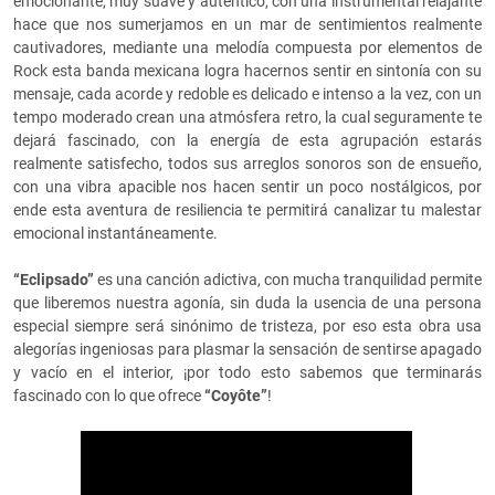
emocionante, muy suave y autentico, con una instrumental relajante
hace que nos sumerjamos en un mar de sentimientos realmente
cautivadores, mediante una melodía compuesta por elementos de
Rock esta banda mexicana logra hacernos sentir en sintonía con su
mensaje, cada acorde y redoble es delicado e intenso a la vez, con un
tempo moderado crean una atmósfera retro, la cual seguramente te
dejará fascinado, con la energía de esta agrupación estarás
realmente satisfecho, todos sus arreglos sonoros son de ensueño,
con una vibra apacible nos hacen sentir un poco nostálgicos, por
ende esta aventura de resiliencia te permitirá canalizar tu malestar
emocional instantáneamente.
“Eclipsado”
es una canción adictiva, con mucha tranquilidad permite
que liberemos nuestra agonía, sin duda la usencia de una persona
especial siempre será sinónimo de tristeza, por eso esta obra usa
alegorías ingeniosas para plasmar la sensación de sentirse apagado
y vacío en el interior, ¡por todo esto sabemos que terminarás
fascinado con lo que ofrece
“Coyôte”
!