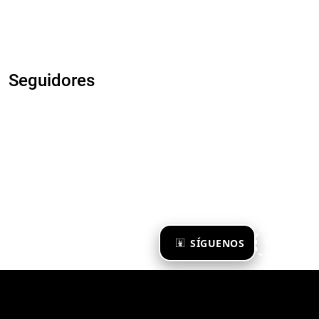
Seguidores
×
SÍGUENOS
Ya te sigo