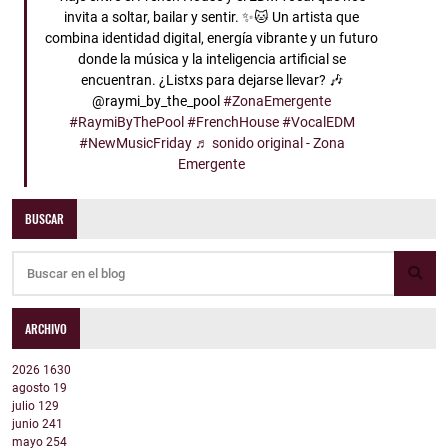
invita a soltar, bailar y sentir. ✨🐱 Un artista que
combina identidad digital, energía vibrante y un futuro
donde la música y la inteligencia artificial se
encuentran. ¿Listxs para dejarse llevar? 🎶
@raymi_by_the_pool
#ZonaEmergente
#RaymiByThePool
#FrenchHouse
#VocalEDM
#NewMusicFriday
♬ sonido original - Zona
Emergente
BUSCAR
ARCHIVO
2026
1630
agosto
19
julio
129
junio
241
mayo
254