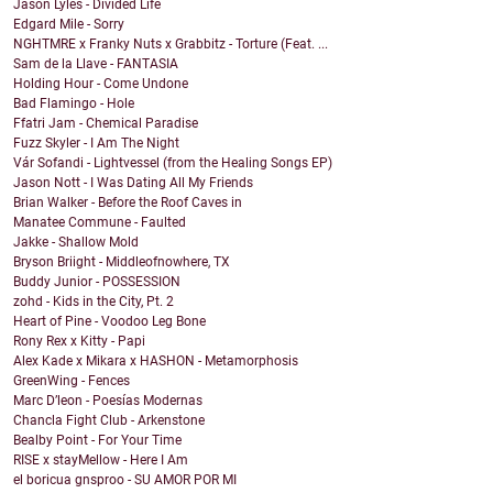
Jason Lyles - Divided Life
Edgard Mile - Sorry
NGHTMRE x Franky Nuts x Grabbitz - Torture (Feat. ...
Sam de la Llave - FANTASIA
Holding Hour - Come Undone
Bad Flamingo - Hole
Ffatri Jam - Chemical Paradise
Fuzz Skyler - I Am The Night
Vár Sofandi - Lightvessel (from the Healing Songs EP)
Jason Nott - I Was Dating All My Friends
Brian Walker - Before the Roof Caves in
Manatee Commune - Faulted
Jakke - Shallow Mold
Bryson Briight - Middleofnowhere, TX
Buddy Junior - POSSESSION
zohd - Kids in the City, Pt. 2
Heart of Pine - Voodoo Leg Bone
Rony Rex x Kitty - Papi
Alex Kade x Mikara x HASHON - Metamorphosis
GreenWing - Fences
Marc D’leon - Poesías Modernas
Chancla Fight Club - Arkenstone
Bealby Point - For Your Time
RISE x stayMellow - Here I Am
el boricua gnsproo - SU AMOR POR MI