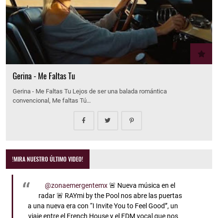
Gerina - Me Faltas Tu
Gerina - Me Faltas Tu Lejos de ser una balada romántica
convencional, Me faltas Tú…
!MIRA NUESTRO ÚLTIMO VIDEO!
@zonaemergentemx
🚨 Nueva música en el
radar 🚨 RAYmi by the Pool nos abre las puertas
a una nueva era con “I Invite You to Feel Good”, un
viaje entre el French House y el EDM vocal que nos