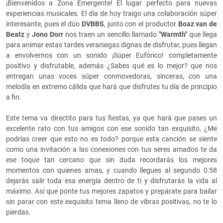
¡Bienvenidos a Zona Emergente! El lugar perfecto para nuevas
experiencias musicales. El día de hoy traigo una colaboración súper
interesante, pues el dúo
DVBBS
, junto con el productor
Boaz van de
Beatz
y
Jono Dorr
nos traen un sencillo llamado
"Warmth"
que llega
para animar estas tardes veraniegas dignas de disfrutar, pues llegan
a envolvernos con un sonido ¡Súper Eufórico! completamente
positivo y disfrutable, además ¿Sabes qué es lo mejor? que nos
entregan unas voces súper conmovedoras, sinceras, con una
melodía en extremo cálida que hará que disfrutes tu día de principio
a fin.
Este tema va directito para tus fiestas, ya que hará que pases un
excelente rato con tus amigos con ese sonido tan exquisito, ¿Me
podrías creer que esto no es todo? porque esta canción se siente
como una invitación a las conexiones con tus seres amados te da
ese toque tan cercano que sin duda recordarás los mejores
momentos con quienes amas, y cuando llegues al segundo 0:58
dejarás salir toda esa energía dentro de ti y disfrutarás la vida al
máximo. Así que ponte tus mejores zapatos y prepárate para bailar
sin parar con este exquisito tema lleno de vibras positivas, no te lo
pierdas.