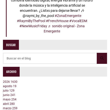
combina identidad digital, energía vibrante y un futuro
donde la música y la inteligencia artificial se
encuentran. ¿Listxs para dejarse llevar? 🎶
@raymi_by_the_pool
#ZonaEmergente
#RaymiByThePool
#FrenchHouse
#VocalEDM
#NewMusicFriday
♬ sonido original - Zona
Emergente
BUSCAR
ARCHIVO
2026
1630
agosto
19
julio
129
junio
241
mayo
254
abril
280
marzo
259