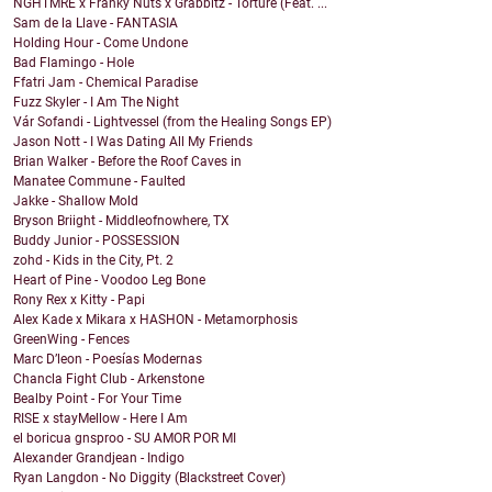
NGHTMRE x Franky Nuts x Grabbitz - Torture (Feat. ...
Sam de la Llave - FANTASIA
Holding Hour - Come Undone
Bad Flamingo - Hole
Ffatri Jam - Chemical Paradise
Fuzz Skyler - I Am The Night
Vár Sofandi - Lightvessel (from the Healing Songs EP)
Jason Nott - I Was Dating All My Friends
Brian Walker - Before the Roof Caves in
Manatee Commune - Faulted
Jakke - Shallow Mold
Bryson Briight - Middleofnowhere, TX
Buddy Junior - POSSESSION
zohd - Kids in the City, Pt. 2
Heart of Pine - Voodoo Leg Bone
Rony Rex x Kitty - Papi
Alex Kade x Mikara x HASHON - Metamorphosis
GreenWing - Fences
Marc D’leon - Poesías Modernas
Chancla Fight Club - Arkenstone
Bealby Point - For Your Time
RISE x stayMellow - Here I Am
el boricua gnsproo - SU AMOR POR MI
Alexander Grandjean - Indigo
Ryan Langdon - No Diggity (Blackstreet Cover)