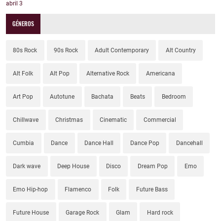
abril
3
GÉNEROS
80s Rock
90s Rock
Adult Contemporary
Alt Country
Alt Folk
Alt Pop
Alternative Rock
Americana
Art Pop
Autotune
Bachata
Beats
Bedroom
Chillwave
Christmas
Cinematic
Commercial
Cumbia
Dance
Dance Hall
Dance Pop
Dancehall
Dark wave
Deep House
Disco
Dream Pop
Emo
Emo Hip-hop
Flamenco
Folk
Future Bass
Future House
Garage Rock
Glam
Hard rock