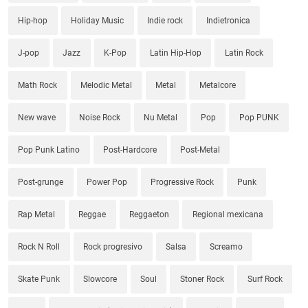
Hip-hop
Holiday Music
Indie rock
Indietronica
J-pop
Jazz
K-Pop
Latin Hip-Hop
Latin Rock
Math Rock
Melodic Metal
Metal
Metalcore
New wave
Noise Rock
Nu Metal
Pop
Pop PUNK
Pop Punk Latino
Post-Hardcore
Post-Metal
Post-grunge
Power Pop
Progressive Rock
Punk
Rap Metal
Reggae
Reggaeton
Regional mexicana
Rock N Roll
Rock progresivo
Salsa
Screamo
Skate Punk
Slowcore
Soul
Stoner Rock
Surf Rock