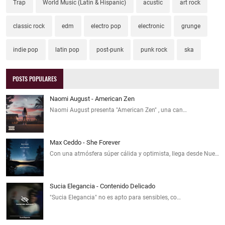
Trap
World Music (Latin & Hispanic)
acustic
art rock
classic rock
edm
electro pop
electronic
grunge
indie pop
latin pop
post-punk
punk rock
ska
POSTS POPULARES
Naomi August - American Zen
Naomi August presenta "American Zen" , una can…
Max Ceddo - She Forever
Con una atmósfera súper cálida y optimista, llega desde Nue…
Sucia Elegancia - Contenido Delicado
"Sucia Elegancia" no es apto para sensibles, co…