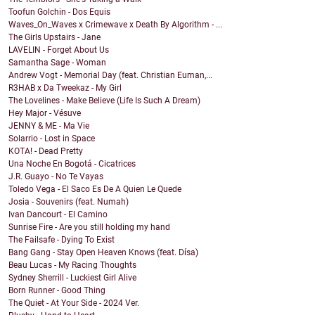
Toofun Golchin - Dos Equis
Waves_On_Waves x Crimewave x Death By Algorithm - ...
The Girls Upstairs - Jane
LAVELIN - Forget About Us
Samantha Sage - Woman
Andrew Vogt - Memorial Day (feat. Christian Euman,...
R3HAB x Da Tweekaz - My Girl
The Lovelines - Make Believe (Life Is Such A Dream)
Hey Major - Vésuve
JENNY & ME - Ma Vie
Solarrio - Lost in Space
KOTA! - Dead Pretty
Una Noche En Bogotá - Cicatrices
J.R. Guayo - No Te Vayas
Toledo Vega - El Saco Es De A Quien Le Quede
Josia - Souvenirs (feat. Numah)
Ivan Dancourt - El Camino
Sunrise Fire - Are you still holding my hand
The Failsafe - Dying To Exist
Bang Gang - Stay Open Heaven Knows (feat. Dísa)
Beau Lucas - My Racing Thoughts
Sydney Sherrill - Luckiest Girl Alive
Born Runner - Good Thing
The Quiet - At Your Side - 2024 Ver.