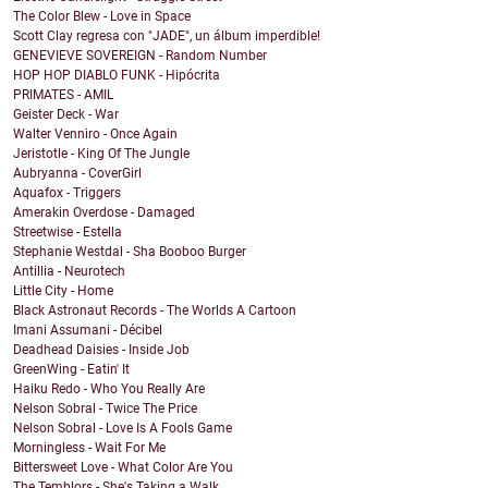
The Color Blew - Love in Space
Scott Clay regresa con "JADE", un álbum imperdible!
GENEVIEVE SOVEREIGN - Random Number
HOP HOP DIABLO FUNK - Hipócrita
PRIMATES - AMIL
Geister Deck - War
Walter Venniro - Once Again
Jeristotle - King Of The Jungle
Aubryanna - CoverGirl
Aquafox - Triggers
Amerakin Overdose - Damaged
Streetwise - Estella
Stephanie Westdal - Sha Booboo Burger
Antillia - Neurotech
Little City - Home
Black Astronaut Records - The Worlds A Cartoon
Imani Assumani - Décibel
Deadhead Daisies - Inside Job
GreenWing - Eatin' It
Haiku Redo - Who You Really Are
Nelson Sobral - Twice The Price
Nelson Sobral - Love Is A Fools Game
Morningless - Wait For Me
Bittersweet Love - What Color Are You
The Temblors - She's Taking a Walk