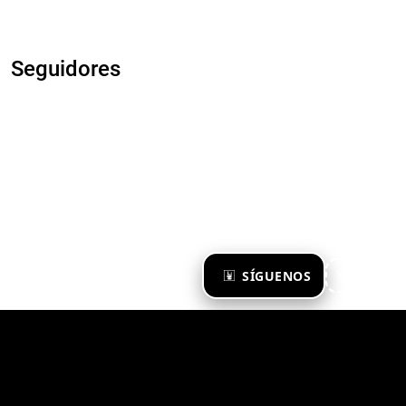
Seguidores
×
SÍGUENOS
Ya te sigo