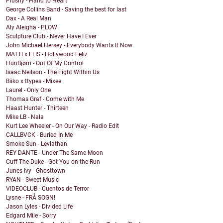
Plushy - Hand to Heart
George Collins Band - Saving the best for last
Dax - A Real Man
Aly Aleigha - PLOW
Sculpture Club - Never Have I Ever
John Michael Hersey - Everybody Wants It Now
MATTI x ELIS - Hollywood Feliz
HunBjørn - Out Of My Control
Isaac Neilson - The Fight Within Us
Biiko x ttypes - Mixee
Laurel - Only One
Thomas Graf - Come with Me
Haast Hunter - Thirteen
Mike LB - Nala
Kurt Lee Wheeler - On Our Way - Radio Edit
CALLBVCK - Buried In Me
Smoke Sun - Leviathan
REY DANTE - Under The Same Moon
Cuff The Duke - Got You on the Run
Junes Ivy - Ghosttown
RYAN - Sweet Music
VIDEOCLUB - Cuentos de Terror
Lysne - FRÅ SOGN!
Jason Lyles - Divided Life
Edgard Mile - Sorry