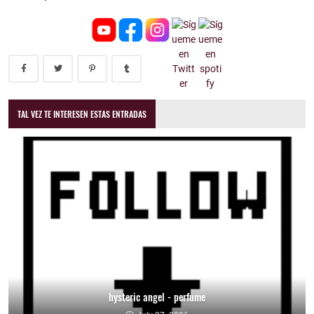
TAL VEZ TE INTERESEN ESTAS ENTRADAS
hysteric angel - perfume