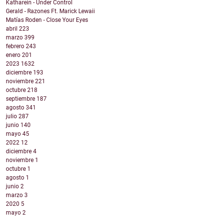
Katharein - Under Control
Gerald - Razones Ft. Marick Lewaii
Matías Roden - Close Your Eyes
abril
223
marzo
399
febrero
243
enero
201
2023
1632
diciembre
193
noviembre
221
octubre
218
septiembre
187
agosto
341
julio
287
junio
140
mayo
45
2022
12
diciembre
4
noviembre
1
octubre
1
agosto
1
junio
2
marzo
3
2020
5
mayo
2