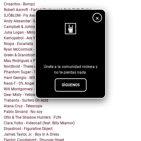
Crisantos - Bumpz
Robert Ascroft - Faded Photograph feat. Ruth Radal...
SJÖBLOM - Fly Away With Me
×
Andy Alexander - Mr. Cool
Campbell & Johnston - Don’t Get Down (On a Good Th...
Julia Logan - Mirrors
Kemopetrol - Are You Coming Home?
Niopa - Escarlata
¡Sigue nuestro
Ryan McCormick - Sonic Boom
Green & Granstrom - Only Summer
blog!
Mau Rodriguez x Perfecto Mando x Grupo la Union - ...
Nordkvist - These are the days
Únete a la comunidad rockera y
Phantom Sugar - Too Psycho
no te pierdas nada.
Harri Georgio - With the Lights On
Nass-T - 0% Angel
SÍGUENOS
Will Montgomery - Last Man Standing
Dear Misty - Yellow Cadillac
Trabants - Surfers On Acid
Alana Cruz - Telescope
Pablo Sirvand - No soy
Otto & The Shadow Hunters - FUN
Clara Yolks - Videocall (feat. Billy Miamor)
Disastroid - Figurative Object
James Taylor, Jr. - Boy In A Dress
Electric Candlelight - Struggle Street