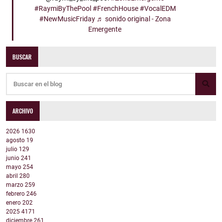
#RaymiByThePool
#FrenchHouse
#VocalEDM
#NewMusicFriday
♬ sonido original - Zona
Emergente
BUSCAR
ARCHIVO
2026
1630
agosto
19
julio
129
junio
241
mayo
254
abril
280
marzo
259
febrero
246
enero
202
2025
4171
diciembre
261