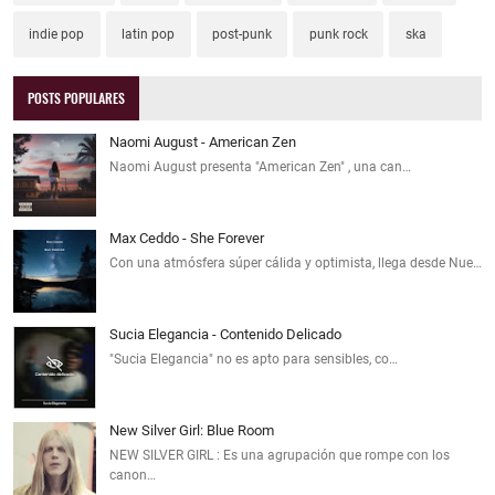
indie pop
latin pop
post-punk
punk rock
ska
POSTS POPULARES
Naomi August - American Zen
Naomi August presenta "American Zen" , una can…
Max Ceddo - She Forever
Con una atmósfera súper cálida y optimista, llega desde Nue…
Sucia Elegancia - Contenido Delicado
"Sucia Elegancia" no es apto para sensibles, co…
New Silver Girl: Blue Room
NEW SILVER GIRL : Es una agrupación que rompe con los
canon…