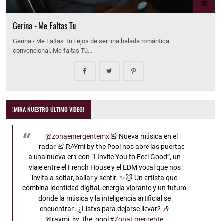
Gerina - Me Faltas Tu
Gerina - Me Faltas Tu Lejos de ser una balada romántica
convencional, Me faltas Tú…
!MIRA NUESTRO ÚLTIMO VIDEO!
@zonaemergentemx
🚨 Nueva música en el
radar 🚨 RAYmi by the Pool nos abre las puertas
a una nueva era con “I Invite You to Feel Good”, un
viaje entre el French House y el EDM vocal que nos
invita a soltar, bailar y sentir. ✨🐱 Un artista que
combina identidad digital, energía vibrante y un futuro
donde la música y la inteligencia artificial se
encuentran. ¿Listxs para dejarse llevar? 🎶
@raymi_by_the_pool
#ZonaEmergente