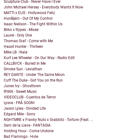
Sculpture Club - Never Have I Ever
John Michael Hersey - Everybody Wants It Now
MATTI x ELIS - Hollywood Feliz
HunBjørn - Out Of My Control
Isaac Neilson - The Fight Within Us
Biiko x ttypes - Mixee
Laurel - Only One
Thomas Graf - Come with Me
Haast Hunter - Thirteen
Mike LB - Nala
Kurt Lee Wheeler - On Our Way - Radio Edit
CALLBVCK - Buried In Me
Smoke Sun - Leviathan
REY DANTE - Under The Same Moon
Cuff The Duke - Got You on the Run
Junes Ivy - Ghosttown
RYAN - Sweet Music
VIDEOCLUB - Cuentos de Terror
Lysne - FRÅ SOGN!
Jason Lyles - Divided Life
Edgard Mile - Sorry
NGHTMRE x Franky Nuts x Grabbitz - Torture (Feat. ...
Sam de la Llave - FANTASIA
Holding Hour - Come Undone
Bad Flamingo - Hole