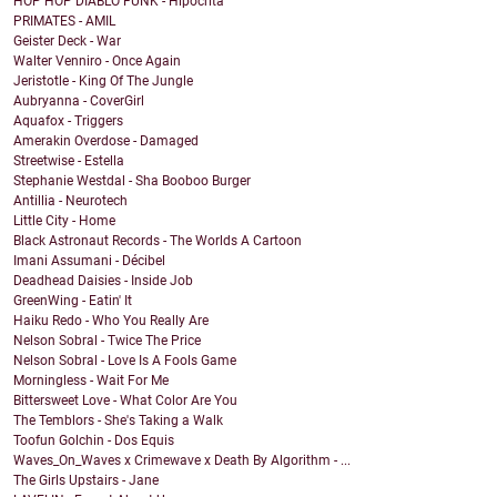
HOP HOP DIABLO FUNK - Hipócrita
PRIMATES - AMIL
Geister Deck - War
Walter Venniro - Once Again
Jeristotle - King Of The Jungle
Aubryanna - CoverGirl
Aquafox - Triggers
Amerakin Overdose - Damaged
Streetwise - Estella
Stephanie Westdal - Sha Booboo Burger
Antillia - Neurotech
Little City - Home
Black Astronaut Records - The Worlds A Cartoon
Imani Assumani - Décibel
Deadhead Daisies - Inside Job
GreenWing - Eatin' It
Haiku Redo - Who You Really Are
Nelson Sobral - Twice The Price
Nelson Sobral - Love Is A Fools Game
Morningless - Wait For Me
Bittersweet Love - What Color Are You
The Temblors - She's Taking a Walk
Toofun Golchin - Dos Equis
Waves_On_Waves x Crimewave x Death By Algorithm - ...
The Girls Upstairs - Jane