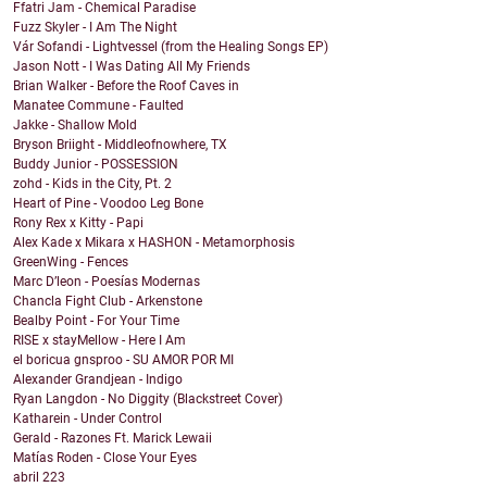
Ffatri Jam - Chemical Paradise
Fuzz Skyler - I Am The Night
Vár Sofandi - Lightvessel (from the Healing Songs EP)
Jason Nott - I Was Dating All My Friends
Brian Walker - Before the Roof Caves in
Manatee Commune - Faulted
Jakke - Shallow Mold
Bryson Briight - Middleofnowhere, TX
Buddy Junior - POSSESSION
zohd - Kids in the City, Pt. 2
Heart of Pine - Voodoo Leg Bone
Rony Rex x Kitty - Papi
Alex Kade x Mikara x HASHON - Metamorphosis
GreenWing - Fences
Marc D’leon - Poesías Modernas
Chancla Fight Club - Arkenstone
Bealby Point - For Your Time
RISE x stayMellow - Here I Am
el boricua gnsproo - SU AMOR POR MI
Alexander Grandjean - Indigo
Ryan Langdon - No Diggity (Blackstreet Cover)
Katharein - Under Control
Gerald - Razones Ft. Marick Lewaii
Matías Roden - Close Your Eyes
abril
223