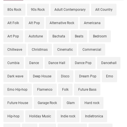
80s Rock
90s Rock
Adult Contemporary
Alt Country
Alt Folk
Alt Pop
Alternative Rock
Americana
Art Pop
Autotune
Bachata
Beats
Bedroom
Chillwave
Christmas
Cinematic
Commercial
Cumbia
Dance
Dance Hall
Dance Pop
Dancehall
Dark wave
Deep House
Disco
Dream Pop
Emo
Emo Hip-hop
Flamenco
Folk
Future Bass
Future House
Garage Rock
Glam
Hard rock
Hip-hop
Holiday Music
Indie rock
Indietronica