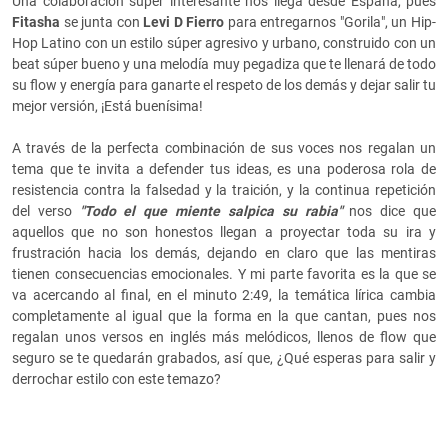
Una colaboración super interesante nos llega desde España, pues
Fitasha
se junta con
Levi D Fierro
para entregarnos "Gorila", un Hip-
Hop Latino con un estilo súper agresivo y urbano, construido con un
beat súper bueno y una melodía muy pegadiza que te llenará de todo
su flow y energía para ganarte el respeto de los demás y dejar salir tu
mejor versión, ¡Está buenísima!
A través de la perfecta combinación de sus voces nos regalan un
tema que te invita a defender tus ideas, es una poderosa rola de
resistencia contra la falsedad y la traición, y la continua repetición
del verso
"Todo el que miente salpica su rabia"
nos dice que
aquellos que no son honestos llegan a proyectar toda su ira y
frustración hacia los demás, dejando en claro que las mentiras
tienen consecuencias emocionales. Y mi parte favorita es la que se
va acercando al final, en el minuto 2:49, la temática lírica cambia
completamente al igual que la forma en la que cantan, pues nos
regalan unos versos en inglés más melódicos, llenos de flow que
seguro se te quedarán grabados, así que, ¿Qué esperas para salir y
derrochar estilo con este temazo?