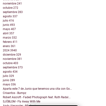
noviembre
241
octubre
272
septiembre
283
agosto
337
julio
416
junio
493
mayo
407
abril
357
marzo
332
febrero
411
enero
361
2024
3940
diciembre
329
noviembre
381
octubre
403
septiembre
373
agosto
434
julio
329
junio
289
mayo
336
Aparta este 7 de Junio que tenemos una cita con Go...
Crisantos - Bumpz
Robert Ascroft - Faded Photograph feat. Ruth Radal...
SJÖBLOM - Fly Away With Me
Andy Alexander - Mr. Cool