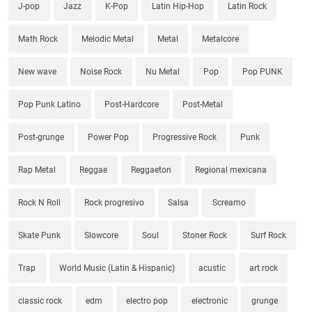
J-pop
Jazz
K-Pop
Latin Hip-Hop
Latin Rock
Math Rock
Melodic Metal
Metal
Metalcore
New wave
Noise Rock
Nu Metal
Pop
Pop PUNK
Pop Punk Latino
Post-Hardcore
Post-Metal
Post-grunge
Power Pop
Progressive Rock
Punk
Rap Metal
Reggae
Reggaeton
Regional mexicana
Rock N Roll
Rock progresivo
Salsa
Screamo
Skate Punk
Slowcore
Soul
Stoner Rock
Surf Rock
Trap
World Music (Latin & Hispanic)
acustic
art rock
classic rock
edm
electro pop
electronic
grunge