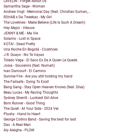
LAVELIN - Forget About Us
Samantha Sage - Woman
Andrew Vogt - Memorial Day (feat. Christian Euman,...
R3HAB x Da Tweekaz - My Girl
The Lovelines - Make Believe (Life Is Such A Dream)
Hey Major - Vésuve
JENNY & ME - Ma Vie
Solarrio - Lost in Space
KOTA! - Dead Pretty
Una Noche En Bogotá - Cicatrices
J.R. Guayo - No Te Vayas
Toledo Vega - El Saco Es De A Quien Le Quede
Josia - Souvenirs (feat. Numah)
Ivan Dancourt - El Camino
Sunrise Fire - Are you still holding my hand
The Failsafe - Dying To Exist
Bang Gang - Stay Open Heaven Knows (feat. Dísa)
Beau Lucas - My Racing Thoughts
Sydney Sherrill - Luckiest Girl Alive
Born Runner - Good Thing
The Quiet - At Your Side - 2024 Ver.
Plushy - Hand to Heart
George Collins Band - Saving the best for last
Dax - A Real Man
Aly Aleigha - PLOW