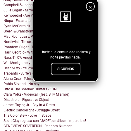
Campbell & Johnston - Don’t Get Down (On a Good Th...
×
Julia Logan - Mirrors
Kemopetrol - Are You Coming Home?
Niopa - Escarlata
Ryan McCormick - Sonic Boom
Green & Granstrom - Only Summer
¡Sigue nuestro
Mau Rodriguez x Perfecto Mando x Grupo la Union - ...
blog!
Nordkvist - These are the days
Phantom Sugar - Too Psycho
Únete a la comunidad rockera y
Harri Georgio - With the Lights On
no te pierdas nada.
Nass-T - 0% Angel
Will Montgomery - Last Man Standing
Dear Misty - Yellow Cadillac
SÍGUENOS
Trabants - Surfers On Acid
Alana Cruz - Telescope
Pablo Sirvand - No soy
Otto & The Shadow Hunters - FUN
Clara Yolks - Videocall (feat. Billy Miamor)
Disastroid - Figurative Object
James Taylor, Jr. - Boy In A Dress
Electric Candlelight - Struggle Street
The Color Blew - Love in Space
Scott Clay regresa con "JADE", un álbum imperdible!
GENEVIEVE SOVEREIGN - Random Number