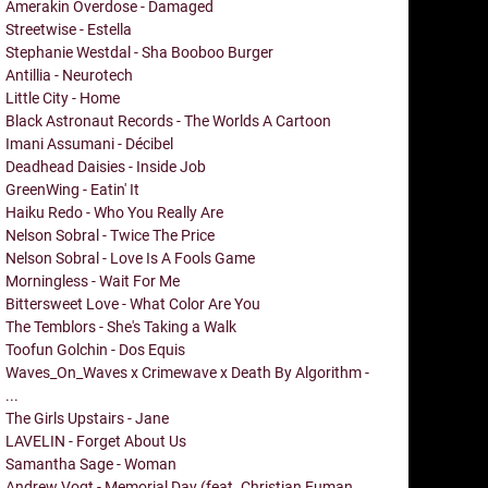
Amerakin Overdose - Damaged
Streetwise - Estella
Stephanie Westdal - Sha Booboo Burger
Antillia - Neurotech
Little City - Home
Black Astronaut Records - The Worlds A Cartoon
Imani Assumani - Décibel
Deadhead Daisies - Inside Job
GreenWing - Eatin' It
Haiku Redo - Who You Really Are
Nelson Sobral - Twice The Price
Nelson Sobral - Love Is A Fools Game
Morningless - Wait For Me
Bittersweet Love - What Color Are You
The Temblors - She's Taking a Walk
Toofun Golchin - Dos Equis
Waves_On_Waves x Crimewave x Death By Algorithm -
...
The Girls Upstairs - Jane
LAVELIN - Forget About Us
Samantha Sage - Woman
Andrew Vogt - Memorial Day (feat. Christian Euman,...