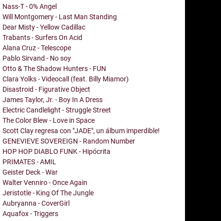
Nass-T - 0% Angel
Will Montgomery - Last Man Standing
Dear Misty - Yellow Cadillac
Trabants - Surfers On Acid
Alana Cruz - Telescope
Pablo Sirvand - No soy
Otto & The Shadow Hunters - FUN
Clara Yolks - Videocall (feat. Billy Miamor)
Disastroid - Figurative Object
James Taylor, Jr. - Boy In A Dress
Electric Candlelight - Struggle Street
The Color Blew - Love in Space
Scott Clay regresa con "JADE", un álbum imperdible!
GENEVIEVE SOVEREIGN - Random Number
HOP HOP DIABLO FUNK - Hipócrita
PRIMATES - AMIL
Geister Deck - War
Walter Venniro - Once Again
Jeristotle - King Of The Jungle
Aubryanna - CoverGirl
Aquafox - Triggers