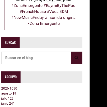
#ZonaEmergente
#RaymiByThePool
#FrenchHouse
#VocalEDM
#NewMusicFriday
♬ sonido original
- Zona Emergente
BUSCAR
ARCHIVO
2026
1630
agosto
19
julio
129
junio
241