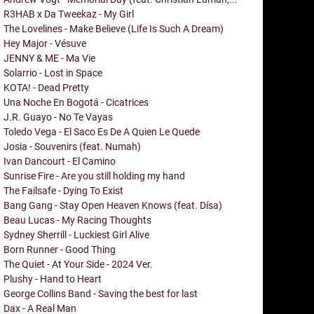
R3HAB x Da Tweekaz - My Girl
The Lovelines - Make Believe (Life Is Such A Dream)
Hey Major - Vésuve
JENNY & ME - Ma Vie
Solarrio - Lost in Space
KOTA! - Dead Pretty
Una Noche En Bogotá - Cicatrices
J.R. Guayo - No Te Vayas
Toledo Vega - El Saco Es De A Quien Le Quede
Josia - Souvenirs (feat. Numah)
Ivan Dancourt - El Camino
Sunrise Fire - Are you still holding my hand
The Failsafe - Dying To Exist
Bang Gang - Stay Open Heaven Knows (feat. Dísa)
Beau Lucas - My Racing Thoughts
Sydney Sherrill - Luckiest Girl Alive
Born Runner - Good Thing
The Quiet - At Your Side - 2024 Ver.
Plushy - Hand to Heart
George Collins Band - Saving the best for last
Dax - A Real Man