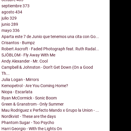
septiembre
373
agosto
434
julio
329
junio
289
mayo
336
Aparta este 7 de Junio que tenemos una cita con Go...
Crisantos - Bumpz
Robert Ascroft - Faded Photograph feat. Ruth Radal...
SJÖBLOM - Fly Away With Me
Andy Alexander - Mr. Cool
Campbell & Johnston - Don’t Get Down (On a Good
Th...
Julia Logan - Mirrors
Kemopetrol - Are You Coming Home?
Niopa - Escarlata
Ryan McCormick - Sonic Boom
Green & Granstrom - Only Summer
Mau Rodriguez x Perfecto Mando x Grupo la Union - ...
Nordkvist - These are the days
Phantom Sugar - Too Psycho
Harri Georgio - With the Lights On