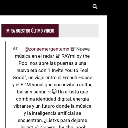
!MIRA NUESTRO ÚLTIMO VIDEO!
@zonaemergentemx
🚨 Nueva
música en el radar 🚨 RAYmi by the
Pool nos abre las puertas a una
nueva era con “I Invite You to Feel
Good”, un viaje entre el French House
y el EDM vocal que nos invita a soltar,
bailar y sentir. ✨🐱 Un artista que
combina identidad digital, energía
vibrante y un futuro donde la música
y la inteligencia artificial se
encuentran. ¿Listxs para dejarse
llevar? 🎶 @raymi_by_the_pool