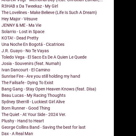
R3HAB x Da Tweekaz - My Girl
The Lovelines - Make Believe (Life Is Such A Dream)
Hey Major - Vésuve
JENNY & ME - Ma Vie
Solarrio - Lost in Space
KOTA! - Dead Pretty
Una Noche En Bogotá - Cicatrices
J.R. Guayo - No Te Vayas
Toledo Vega - El Saco Es De A Quien Le Quede
Josia - Souvenirs (feat. Numah)
Ivan Dancourt - El Camino
Sunrise Fire - Are you still holding my hand
The Failsafe - Dying To Exist
Bang Gang - Stay Open Heaven Knows (feat. Dísa)
Beau Lucas - My Racing Thoughts
Sydney Sherrill - Luckiest Girl Alive
Born Runner - Good Thing
The Quiet - At Your Side - 2024 Ver.
Plushy - Hand to Heart
George Collins Band - Saving the best for last
Dax - A Real Man