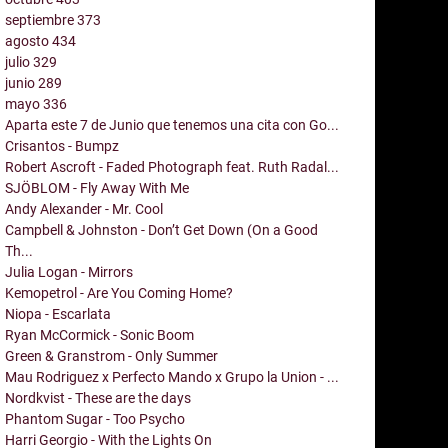
septiembre
373
agosto
434
julio
329
junio
289
mayo
336
Aparta este 7 de Junio que tenemos una cita con Go...
Crisantos - Bumpz
Robert Ascroft - Faded Photograph feat. Ruth Radal...
SJÖBLOM - Fly Away With Me
Andy Alexander - Mr. Cool
Campbell & Johnston - Don’t Get Down (On a Good
Th...
Julia Logan - Mirrors
Kemopetrol - Are You Coming Home?
Niopa - Escarlata
Ryan McCormick - Sonic Boom
Green & Granstrom - Only Summer
Mau Rodriguez x Perfecto Mando x Grupo la Union - ...
Nordkvist - These are the days
Phantom Sugar - Too Psycho
Harri Georgio - With the Lights On