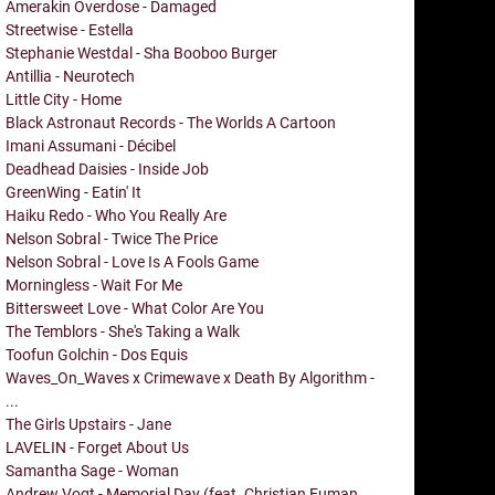
Amerakin Overdose - Damaged
Streetwise - Estella
Stephanie Westdal - Sha Booboo Burger
Antillia - Neurotech
Little City - Home
Black Astronaut Records - The Worlds A Cartoon
Imani Assumani - Décibel
Deadhead Daisies - Inside Job
GreenWing - Eatin' It
Haiku Redo - Who You Really Are
Nelson Sobral - Twice The Price
Nelson Sobral - Love Is A Fools Game
Morningless - Wait For Me
Bittersweet Love - What Color Are You
The Temblors - She's Taking a Walk
Toofun Golchin - Dos Equis
Waves_On_Waves x Crimewave x Death By Algorithm -
...
The Girls Upstairs - Jane
LAVELIN - Forget About Us
Samantha Sage - Woman
Andrew Vogt - Memorial Day (feat. Christian Euman,...