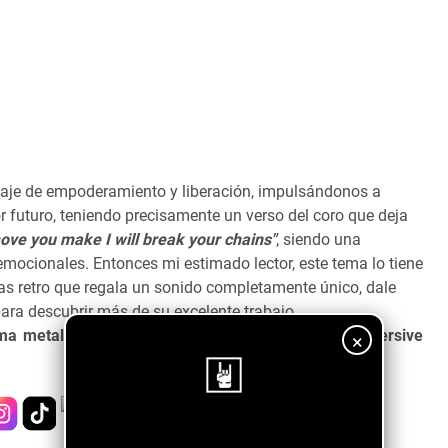
saje de empoderamiento y liberación, impulsándonos a
 futuro, teniendo precisamente un verso del coro que deja
ove you make I will break your chains"
, siendo una
mocionales. Entonces mi estimado lector, este tema lo tiene
as retro que regala un sonido completamente único, dale
ara descubrir más de su excelente trabajo.
ma metalcore con vibras ochenteras llamado "Subversive
×
¡Sigue nuestro blog!