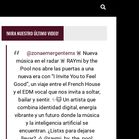
!MIRA NUESTRO ÚLTIMO VIDEO!
@zonaemergentemx
🚨 Nueva
música en el radar 🚨 RAYmi by the
Pool nos abre las puertas a una
nueva era con “I Invite You to Feel
Good”, un viaje entre el French House
y el EDM vocal que nos invita a soltar,
bailar y sentir. ✨🐱 Un artista que
combina identidad digital, energía
vibrante y un futuro donde la música
y la inteligencia artificial se
encuentran. ¿Listxs para dejarse
llevar? 🎶 @raymi_by_the_pool