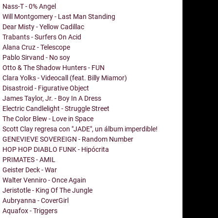
Nass-T - 0% Angel
Will Montgomery - Last Man Standing
Dear Misty - Yellow Cadillac
Trabants - Surfers On Acid
Alana Cruz - Telescope
Pablo Sirvand - No soy
Otto & The Shadow Hunters - FUN
Clara Yolks - Videocall (feat. Billy Miamor)
Disastroid - Figurative Object
James Taylor, Jr. - Boy In A Dress
Electric Candlelight - Struggle Street
The Color Blew - Love in Space
Scott Clay regresa con "JADE", un álbum imperdible!
GENEVIEVE SOVEREIGN - Random Number
HOP HOP DIABLO FUNK - Hipócrita
PRIMATES - AMIL
Geister Deck - War
Walter Venniro - Once Again
Jeristotle - King Of The Jungle
Aubryanna - CoverGirl
Aquafox - Triggers