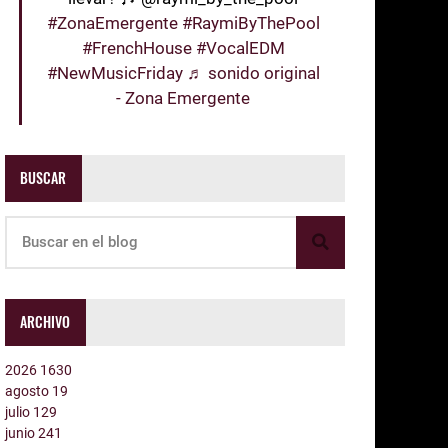
#ZonaEmergente
#RaymiByThePool
#FrenchHouse
#VocalEDM
#NewMusicFriday
♬ sonido original
- Zona Emergente
BUSCAR
ARCHIVO
2026
1630
agosto
19
julio
129
junio
241