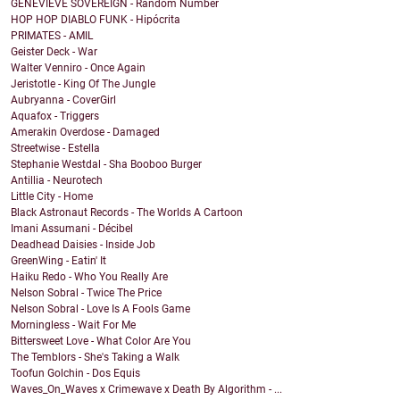
GENEVIEVE SOVEREIGN - Random Number
HOP HOP DIABLO FUNK - Hipócrita
PRIMATES - AMIL
Geister Deck - War
Walter Venniro - Once Again
Jeristotle - King Of The Jungle
Aubryanna - CoverGirl
Aquafox - Triggers
Amerakin Overdose - Damaged
Streetwise - Estella
Stephanie Westdal - Sha Booboo Burger
Antillia - Neurotech
Little City - Home
Black Astronaut Records - The Worlds A Cartoon
Imani Assumani - Décibel
Deadhead Daisies - Inside Job
GreenWing - Eatin' It
Haiku Redo - Who You Really Are
Nelson Sobral - Twice The Price
Nelson Sobral - Love Is A Fools Game
Morningless - Wait For Me
Bittersweet Love - What Color Are You
The Temblors - She's Taking a Walk
Toofun Golchin - Dos Equis
Waves_On_Waves x Crimewave x Death By Algorithm - ...