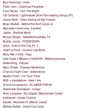
Bad Flamingo - Hole
Ffatri Jam - Chemical Paradise
Fuzz Skyler - I Am The Night
Vár Sofandi - Lightvessel (from the Healing Songs EP)
Jason Nott - I Was Dating All My Friends
Brian Walker - Before the Roof Caves in
Manatee Commune - Faulted
Jakke - Shallow Mold
Bryson Briight - Middleofnowhere, TX
Buddy Junior - POSSESSION
zohd - Kids in the City, Pt. 2
Heart of Pine - Voodoo Leg Bone
Rony Rex x Kitty - Papi
Alex Kade x Mikara x HASHON - Metamorphosis
GreenWing - Fences
Marc D’leon - Poesías Modernas
Chancla Fight Club - Arkenstone
Bealby Point - For Your Time
RISE x stayMellow - Here I Am
el boricua gnsproo - SU AMOR POR MI
Alexander Grandjean - Indigo
Ryan Langdon - No Diggity (Blackstreet Cover)
Katharein - Under Control
Gerald - Razones Ft. Marick Lewaii
Matías Roden - Close Your Eyes