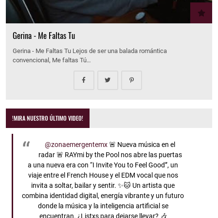
Gerina - Me Faltas Tu
Gerina - Me Faltas Tu Lejos de ser una balada romántica
convencional, Me faltas Tú…
!MIRA NUESTRO ÚLTIMO VIDEO!
@zonaemergentemx
🚨 Nueva música en el
radar 🚨 RAYmi by the Pool nos abre las puertas
a una nueva era con “I Invite You to Feel Good”, un
viaje entre el French House y el EDM vocal que nos
invita a soltar, bailar y sentir. ✨🐱 Un artista que
combina identidad digital, energía vibrante y un futuro
donde la música y la inteligencia artificial se
encuentran. ¿Listxs para dejarse llevar? 🎶