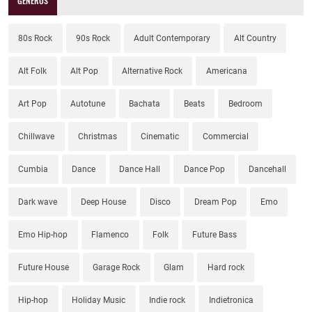
GÉNEROS
80s Rock
90s Rock
Adult Contemporary
Alt Country
Alt Folk
Alt Pop
Alternative Rock
Americana
Art Pop
Autotune
Bachata
Beats
Bedroom
Chillwave
Christmas
Cinematic
Commercial
Cumbia
Dance
Dance Hall
Dance Pop
Dancehall
Dark wave
Deep House
Disco
Dream Pop
Emo
Emo Hip-hop
Flamenco
Folk
Future Bass
Future House
Garage Rock
Glam
Hard rock
Hip-hop
Holiday Music
Indie rock
Indietronica