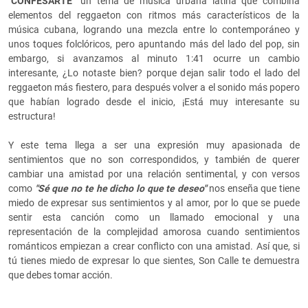
"CONFESARTE"
un tema de música urbana latina que combina
elementos del reggaeton con ritmos más característicos de la
música cubana, logrando una mezcla entre lo contemporáneo y
unos toques folclóricos, pero apuntando más del lado del pop, sin
embargo, si avanzamos al minuto 1:41 ocurre un cambio
interesante, ¿Lo notaste bien? porque dejan salir todo el lado del
reggaeton más fiestero, para después volver a el sonido más popero
que habían logrado desde el inicio, ¡Está muy interesante su
estructura!
Y este tema llega a ser una expresión muy apasionada de
sentimientos que no son correspondidos, y también de querer
cambiar una amistad por una relación sentimental, y con versos
como
"Sé que no te he dicho lo que te deseo"
nos enseña que tiene
miedo de expresar sus sentimientos y al amor, por lo que se puede
sentir esta canción como un llamado emocional y una
representación de la complejidad amorosa cuando sentimientos
románticos empiezan a crear conflicto con una amistad. Así que, si
tú tienes miedo de expresar lo que sientes, Son Calle te demuestra
que debes tomar acción.