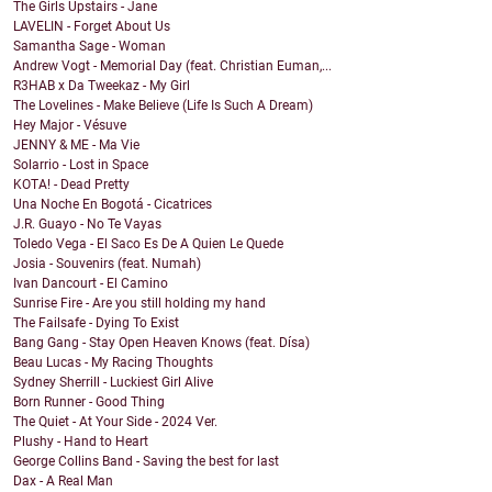
The Girls Upstairs - Jane
LAVELIN - Forget About Us
Samantha Sage - Woman
Andrew Vogt - Memorial Day (feat. Christian Euman,...
R3HAB x Da Tweekaz - My Girl
The Lovelines - Make Believe (Life Is Such A Dream)
Hey Major - Vésuve
JENNY & ME - Ma Vie
Solarrio - Lost in Space
KOTA! - Dead Pretty
Una Noche En Bogotá - Cicatrices
J.R. Guayo - No Te Vayas
Toledo Vega - El Saco Es De A Quien Le Quede
Josia - Souvenirs (feat. Numah)
Ivan Dancourt - El Camino
Sunrise Fire - Are you still holding my hand
The Failsafe - Dying To Exist
Bang Gang - Stay Open Heaven Knows (feat. Dísa)
Beau Lucas - My Racing Thoughts
Sydney Sherrill - Luckiest Girl Alive
Born Runner - Good Thing
The Quiet - At Your Side - 2024 Ver.
Plushy - Hand to Heart
George Collins Band - Saving the best for last
Dax - A Real Man