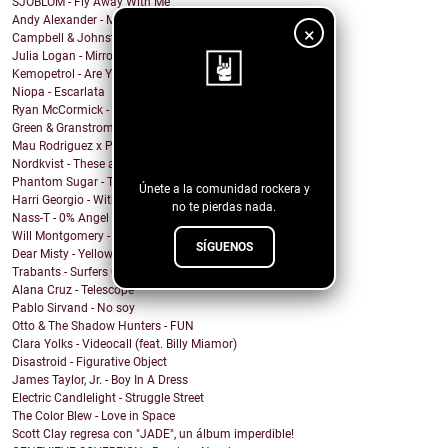
SJÖBLOM - Fly Away With Me
Andy Alexander - Mr. Cool
×
Campbell & Johnston - Don’t Get Down (On a Good Th...
Julia Logan - Mirrors
Kemopetrol - Are You Coming Home?
Niopa - Escarlata
Ryan McCormick - Sonic Boom
¡Sigue nuestro
Green & Granstrom - Only Summer
Mau Rodriguez x Perfecto Mando x Grupo la Union - ...
blog!
Nordkvist - These are the days
Phantom Sugar - Too Psycho
Únete a la comunidad rockera y
Harri Georgio - With the Lights On
no te pierdas nada.
Nass-T - 0% Angel
Will Montgomery - Last Man Standing
SÍGUENOS
Dear Misty - Yellow Cadillac
Trabants - Surfers On Acid
Alana Cruz - Telescope
Pablo Sirvand - No soy
Otto & The Shadow Hunters - FUN
Clara Yolks - Videocall (feat. Billy Miamor)
Disastroid - Figurative Object
James Taylor, Jr. - Boy In A Dress
Electric Candlelight - Struggle Street
The Color Blew - Love in Space
Scott Clay regresa con "JADE", un álbum imperdible!