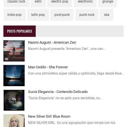
classic rock
edm
electro pop
electronic
grunge
indie pop
latin pop
post-punk
punk rock
ska
POSTS POPULARES
Naomi August - American Zen
Naomi August presenta "American Zen" , una can…
Max Ceddo - She Forever
Con una atmósfera súper cálida y optimista, llega desde Nue…
Sucia Elegancia - Contenido Delicado
"Sucia Elegancia" no es apto para sensibles, co…
New Silver Girl: Blue Room
NEW SILVER GIRL : Es una agrupación que rompe con los