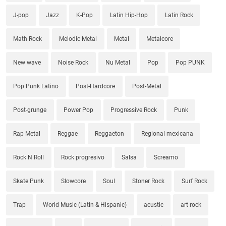
J-pop
Jazz
K-Pop
Latin Hip-Hop
Latin Rock
Math Rock
Melodic Metal
Metal
Metalcore
New wave
Noise Rock
Nu Metal
Pop
Pop PUNK
Pop Punk Latino
Post-Hardcore
Post-Metal
Post-grunge
Power Pop
Progressive Rock
Punk
Rap Metal
Reggae
Reggaeton
Regional mexicana
Rock N Roll
Rock progresivo
Salsa
Screamo
Skate Punk
Slowcore
Soul
Stoner Rock
Surf Rock
Trap
World Music (Latin & Hispanic)
acustic
art rock