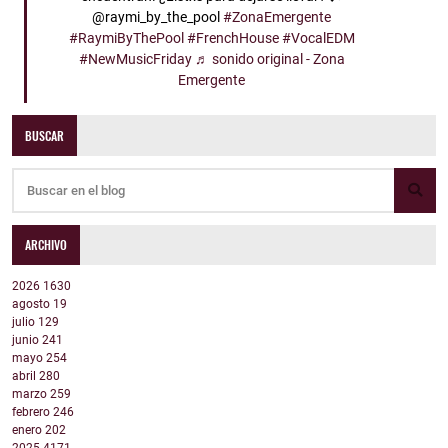
@raymi_by_the_pool
#ZonaEmergente
#RaymiByThePool
#FrenchHouse
#VocalEDM
#NewMusicFriday
♬ sonido original - Zona
Emergente
BUSCAR
ARCHIVO
2026
1630
agosto
19
julio
129
junio
241
mayo
254
abril
280
marzo
259
febrero
246
enero
202