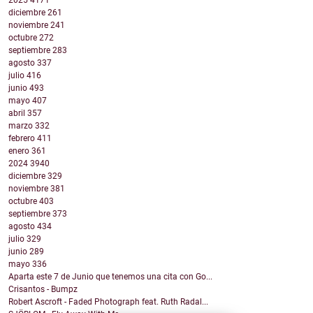
2025
4171
diciembre
261
noviembre
241
octubre
272
septiembre
283
agosto
337
julio
416
junio
493
mayo
407
abril
357
marzo
332
febrero
411
enero
361
2024
3940
diciembre
329
noviembre
381
octubre
403
septiembre
373
agosto
434
julio
329
junio
289
mayo
336
Aparta este 7 de Junio que tenemos una cita con Go...
Crisantos - Bumpz
Robert Ascroft - Faded Photograph feat. Ruth Radal...