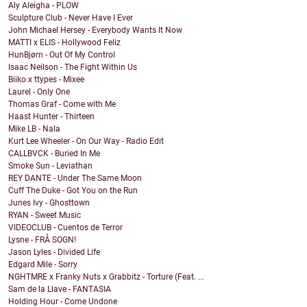
Aly Aleigha - PLOW
Sculpture Club - Never Have I Ever
John Michael Hersey - Everybody Wants It Now
MATTI x ELIS - Hollywood Feliz
HunBjørn - Out Of My Control
Isaac Neilson - The Fight Within Us
Biiko x ttypes - Mixee
Laurel - Only One
Thomas Graf - Come with Me
Haast Hunter - Thirteen
Mike LB - Nala
Kurt Lee Wheeler - On Our Way - Radio Edit
CALLBVCK - Buried In Me
Smoke Sun - Leviathan
REY DANTE - Under The Same Moon
Cuff The Duke - Got You on the Run
Junes Ivy - Ghosttown
RYAN - Sweet Music
VIDEOCLUB - Cuentos de Terror
Lysne - FRÅ SOGN!
Jason Lyles - Divided Life
Edgard Mile - Sorry
NGHTMRE x Franky Nuts x Grabbitz - Torture (Feat. ...
Sam de la Llave - FANTASIA
Holding Hour - Come Undone