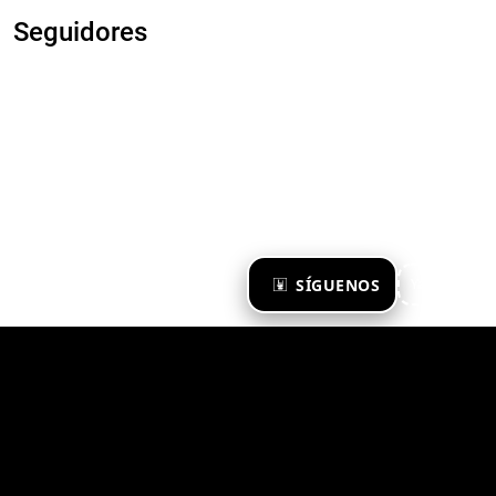
Seguidores
×
SÍGUENOS
Ya te sigo