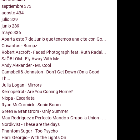
septiembre
373
agosto
434
julio
329
junio
289
mayo
336
Aparta este 7 de Junio que tenemos una cita con Go...
Crisantos - Bumpz
Robert Ascroft - Faded Photograph feat. Ruth Radal...
SJÖBLOM - Fly Away With Me
Andy Alexander - Mr. Cool
Campbell & Johnston - Don’t Get Down (On a Good
Th...
Julia Logan - Mirrors
Kemopetrol - Are You Coming Home?
Niopa - Escarlata
Ryan McCormick - Sonic Boom
Green & Granstrom - Only Summer
Mau Rodriguez x Perfecto Mando x Grupo la Union - ...
Nordkvist - These are the days
Phantom Sugar - Too Psycho
Harri Georgio - With the Lights On