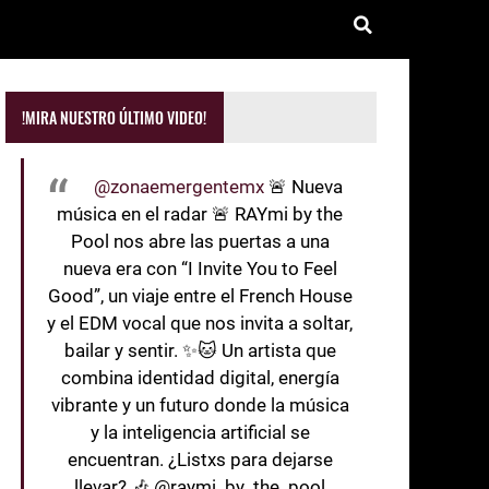
!MIRA NUESTRO ÚLTIMO VIDEO!
@zonaemergentemx
🚨 Nueva
música en el radar 🚨 RAYmi by the
Pool nos abre las puertas a una
nueva era con “I Invite You to Feel
Good”, un viaje entre el French House
y el EDM vocal que nos invita a soltar,
bailar y sentir. ✨🐱 Un artista que
combina identidad digital, energía
vibrante y un futuro donde la música
y la inteligencia artificial se
encuentran. ¿Listxs para dejarse
llevar? 🎶 @raymi_by_the_pool