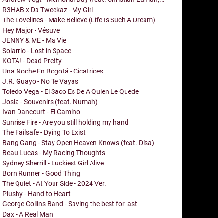
R3HAB x Da Tweekaz - My Girl
The Lovelines - Make Believe (Life Is Such A Dream)
Hey Major - Vésuve
JENNY & ME - Ma Vie
Solarrio - Lost in Space
KOTA! - Dead Pretty
Una Noche En Bogotá - Cicatrices
J.R. Guayo - No Te Vayas
Toledo Vega - El Saco Es De A Quien Le Quede
Josia - Souvenirs (feat. Numah)
Ivan Dancourt - El Camino
Sunrise Fire - Are you still holding my hand
The Failsafe - Dying To Exist
Bang Gang - Stay Open Heaven Knows (feat. Dísa)
Beau Lucas - My Racing Thoughts
Sydney Sherrill - Luckiest Girl Alive
Born Runner - Good Thing
The Quiet - At Your Side - 2024 Ver.
Plushy - Hand to Heart
George Collins Band - Saving the best for last
Dax - A Real Man