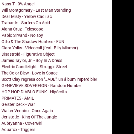
Nass-T - 0% Angel
Will Montgomery - Last Man Standing
Dear Misty - Yellow Cadillac
Trabants - Surfers On Acid
Alana Cruz - Telescope
Pablo Sirvand - No soy
Otto & The Shadow Hunters - FUN
Clara Yolks - Videocall (feat. Billy Miamor)
Disastroid - Figurative Object
James Taylor, Jr. - Boy In A Dress
Electric Candlelight - Struggle Street
The Color Blew - Love in Space
Scott Clay regresa con "JADE", un álbum imperdible!
GENEVIEVE SOVEREIGN - Random Number
HOP HOP DIABLO FUNK - Hipócrita
PRIMATES - AMIL
Geister Deck - War
Walter Venniro - Once Again
Jeristotle - King Of The Jungle
Aubryanna - CoverGirl
Aquafox - Triggers