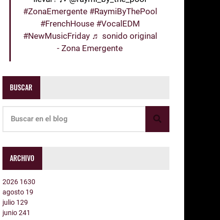
#ZonaEmergente
#RaymiByThePool
#FrenchHouse
#VocalEDM
#NewMusicFriday
♬ sonido original
- Zona Emergente
BUSCAR
ARCHIVO
2026
1630
agosto
19
julio
129
junio
241