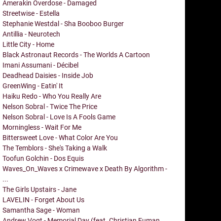
Amerakin Overdose - Damaged
Streetwise - Estella
Stephanie Westdal - Sha Booboo Burger
Antillia - Neurotech
Little City - Home
Black Astronaut Records - The Worlds A Cartoon
Imani Assumani - Décibel
Deadhead Daisies - Inside Job
GreenWing - Eatin' It
Haiku Redo - Who You Really Are
Nelson Sobral - Twice The Price
Nelson Sobral - Love Is A Fools Game
Morningless - Wait For Me
Bittersweet Love - What Color Are You
The Temblors - She's Taking a Walk
Toofun Golchin - Dos Equis
Waves_On_Waves x Crimewave x Death By Algorithm -
...
The Girls Upstairs - Jane
LAVELIN - Forget About Us
Samantha Sage - Woman
Andrew Vogt - Memorial Day (feat. Christian Euman,...