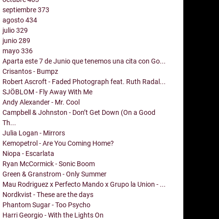
septiembre
373
agosto
434
julio
329
junio
289
mayo
336
Aparta este 7 de Junio que tenemos una cita con Go...
Crisantos - Bumpz
Robert Ascroft - Faded Photograph feat. Ruth Radal...
SJÖBLOM - Fly Away With Me
Andy Alexander - Mr. Cool
Campbell & Johnston - Don’t Get Down (On a Good
Th...
Julia Logan - Mirrors
Kemopetrol - Are You Coming Home?
Niopa - Escarlata
Ryan McCormick - Sonic Boom
Green & Granstrom - Only Summer
Mau Rodriguez x Perfecto Mando x Grupo la Union - ...
Nordkvist - These are the days
Phantom Sugar - Too Psycho
Harri Georgio - With the Lights On