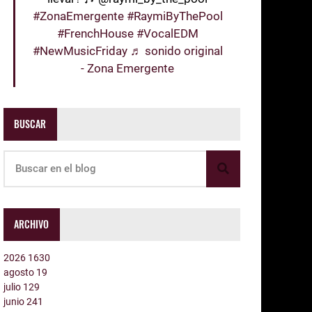
#ZonaEmergente
#RaymiByThePool
#FrenchHouse
#VocalEDM
#NewMusicFriday
♬ sonido original
- Zona Emergente
BUSCAR
ARCHIVO
2026
1630
agosto
19
julio
129
junio
241