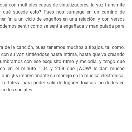
rosa con multiples capas de sintetizadores, la voz transmite
or qué sucede esto? Pues nos sumerge en un camino de
er fin a un ciclo de engaños en una relación, y con versos
podemos sentir como se sentía engañada y manipulada para
ra de la canción, pues tenemos muchos altibajos, tal como,
con su voz sintiéndose hasta intima, hasta que va creando
lumbrarnos con ese exquisito ritmo y melodía, y tengo que
ecen en el minuto 1:04 y 2:08 que ¡WOW! le dan mucho
ún, ¡Es impresionante su manejo en la música electrónica!
ortaleza para poder salir de lugares tóxicos, no dudes en
s redes sociales.