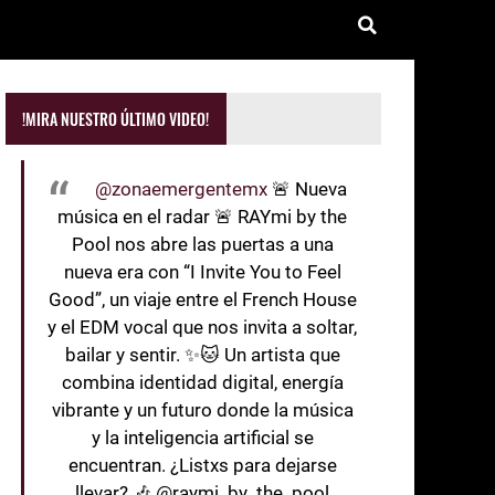
!MIRA NUESTRO ÚLTIMO VIDEO!
@zonaemergentemx
🚨 Nueva
música en el radar 🚨 RAYmi by the
Pool nos abre las puertas a una
nueva era con “I Invite You to Feel
Good”, un viaje entre el French House
y el EDM vocal que nos invita a soltar,
bailar y sentir. ✨🐱 Un artista que
combina identidad digital, energía
vibrante y un futuro donde la música
y la inteligencia artificial se
encuentran. ¿Listxs para dejarse
llevar? 🎶 @raymi_by_the_pool