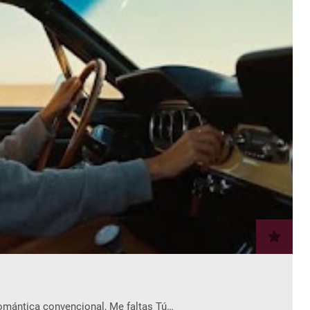
romántica convencional, Me faltas Tú…