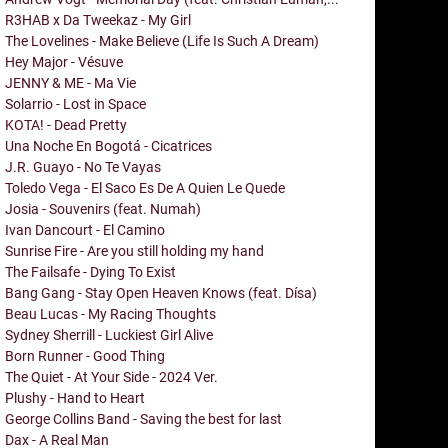
R3HAB x Da Tweekaz - My Girl
The Lovelines - Make Believe (Life Is Such A Dream)
Hey Major - Vésuve
JENNY & ME - Ma Vie
Solarrio - Lost in Space
KOTA! - Dead Pretty
Una Noche En Bogotá - Cicatrices
J.R. Guayo - No Te Vayas
Toledo Vega - El Saco Es De A Quien Le Quede
Josia - Souvenirs (feat. Numah)
Ivan Dancourt - El Camino
Sunrise Fire - Are you still holding my hand
The Failsafe - Dying To Exist
Bang Gang - Stay Open Heaven Knows (feat. Dísa)
Beau Lucas - My Racing Thoughts
Sydney Sherrill - Luckiest Girl Alive
Born Runner - Good Thing
The Quiet - At Your Side - 2024 Ver.
Plushy - Hand to Heart
George Collins Band - Saving the best for last
Dax - A Real Man