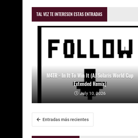
TAL VEZ TE INTERESEN ESTAS ENTRADAS
M4TR - In It To Win It (AJ Solaris World Cup
Extended Remix)
July 10, 2026
Entradas más recientes