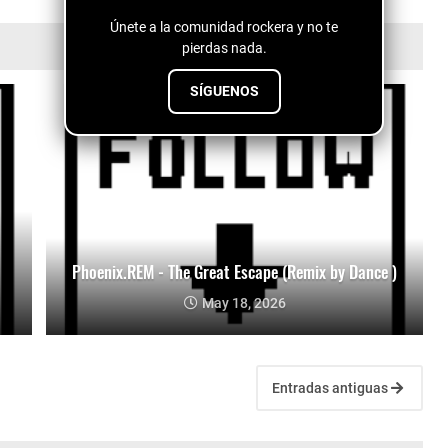
Únete a la comunidad rockera y no te
pierdas nada.
SÍGUENOS
Phoenix.REM - The Great Escape (Remix by Dance )
May 18, 2026
Entradas antiguas