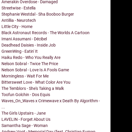
Amerakin Overdose - Damaged
Streetwise - Estella
Stephanie Westdal - Sha Booboo Burger
Antillia - Neurotech
Little City - Home
Black Astronaut Records - The Worlds A Cartoon
Imani Assumani - Décibel
Deadhead Daisies - Inside Job
GreenWing - Eatin' It
Haiku Redo - Who You Really Are
Nelson Sobral - Twice The Price
Nelson Sobral - Love Is A Fools Game
Morningless - Wait For Me
Bittersweet Love - What Color Are You
The Temblors - She's Taking a Walk
Toofun Golchin - Dos Equis
Waves_On_Waves x Crimewave x Death By Algorithm -
...
The Girls Upstairs - Jane
LAVELIN - Forget About Us
Samantha Sage - Woman
Andrew Vogt - Memorial Day (feat. Christian Euman,...