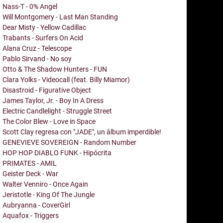
Nass-T - 0% Angel
Will Montgomery - Last Man Standing
Dear Misty - Yellow Cadillac
Trabants - Surfers On Acid
Alana Cruz - Telescope
Pablo Sirvand - No soy
Otto & The Shadow Hunters - FUN
Clara Yolks - Videocall (feat. Billy Miamor)
Disastroid - Figurative Object
James Taylor, Jr. - Boy In A Dress
Electric Candlelight - Struggle Street
The Color Blew - Love in Space
Scott Clay regresa con "JADE", un álbum imperdible!
GENEVIEVE SOVEREIGN - Random Number
HOP HOP DIABLO FUNK - Hipócrita
PRIMATES - AMIL
Geister Deck - War
Walter Venniro - Once Again
Jeristotle - King Of The Jungle
Aubryanna - CoverGirl
Aquafox - Triggers