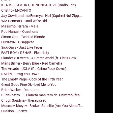
KLA-V - El AMOR QUE NUNCA TUVE (Radio Edit)
Cristito - ENCANTO
Jay Cowit and the Enemys - Hell (Squirrel Nut Zipp...
WM Denmark - Until We're Old
Massimo Ferrara - Mala
Rob Hancer - Questions
Simon Opp - Twisted Blonde
HU3M3N - Disappear
Sick-Days - Just Like Fever
FAST BOY x R3HAB - Electricity
Slander x Trivecta - A Better World (ft. Chris How...
Måns Billner - Berry Blue x Red Camellia
The Arcade - UCLA (RL Grime Rock Cover)
RAFiRL - Drag You Down
The Empty Page - Cock of the Fifth Year
Great Good Fine Ok - Led Me to You
Brian Walker - Dear Jane
BuenRostro - El Planeta más raro del Universo (fea...
Chuck Spadina - Therapissed
Moses Mikheyev - Broken Satellite (Are You Alone T...
Suasion - Enemy