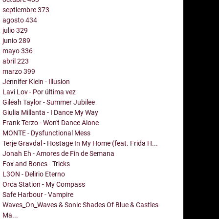
septiembre
373
agosto
434
julio
329
junio
289
mayo
336
abril
223
marzo
399
Jennifer Klein - Illusion
Lavi Lov - Por última vez
Gileah Taylor - Summer Jubilee
Giulia Millanta - I Dance My Way
Frank Terzo - Won't Dance Alone
MONTE - Dysfunctional Mess
Terje Gravdal - Hostage In My Home (feat. Frida H...
Jonah Eh - Amores de Fin de Semana
Fox and Bones - Tricks
L3ON - Delirio Eterno
Orca Station - My Compass
Safe Harbour - Vampire
Waves_On_Waves & Sonic Shades Of Blue & Castles
Ma...