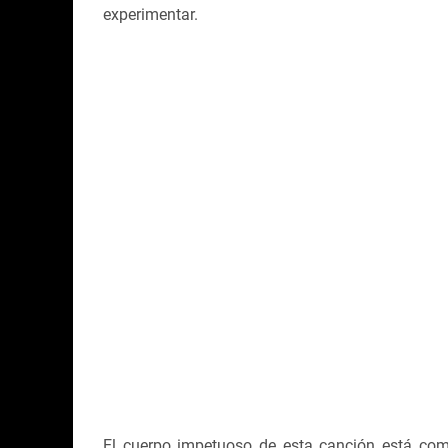
experimentar.
El cuerpo impetuoso de esta canción está com