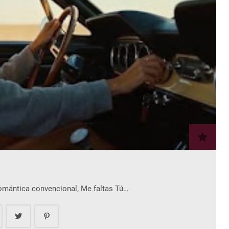
romántica convencional, Me faltas Tú…