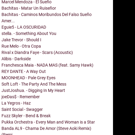
Marcel Mendoza - El Sueño
Bachitas - Matar Un Ruiseñor
Bachitas - Caminos Moribundos Del Falso Sueño
Amer...
Eguie5 - LA OSCURIDAD
stella. - Something About You
Jake Trevor - Should I
Rue Melo - Otra Copa
Rival x Diandra Faye - Scars (Acoustic)
Alibis - Darkside
Franchesca Maia - NADA MAS (feat. Samy Hawk)
REY DANTE - A Way Out
MOONHEAD - Pale Grey Eyes
Soft Loft - The Party And The Mess
JustJoshua. - Digging In My Heart
joeDas$ - Remember
La Yegros - Haz
Saint Social - Swagger
Fuzz Skyler - Bend & Break
Pukka Orchestra - Every Man and Woman is a Star
Banda AL9 - Chama De Amor (Steve Aoki Remix)
(Remi...