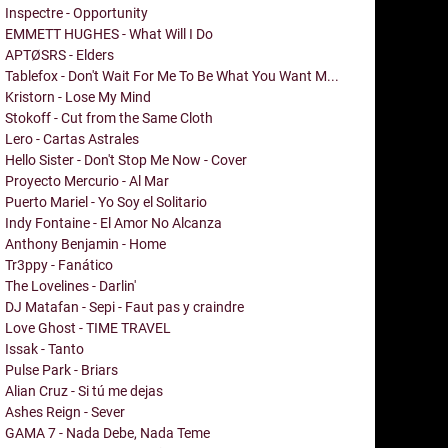
Inspectre - Opportunity
EMMETT HUGHES - What Will I Do
APTØSRS - Elders
Tablefox - Don't Wait For Me To Be What You Want M...
Kristorn - Lose My Mind
Stokoff - Cut from the Same Cloth
Lero - Cartas Astrales
Hello Sister - Don't Stop Me Now - Cover
Proyecto Mercurio - Al Mar
Puerto Mariel - Yo Soy el Solitario
Indy Fontaine - El Amor No Alcanza
Anthony Benjamin - Home
Tr3ppy - Fanático
The Lovelines - Darlin'
DJ Matafan - Sepi - Faut pas y craindre
Love Ghost - TIME TRAVEL
Issak - Tanto
Pulse Park - Briars
Alian Cruz - Si tú me dejas
Ashes Reign - Sever
GAMA 7 - Nada Debe, Nada Teme