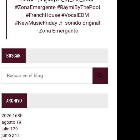
#ZonaEmergente
#RaymiByThePool
#FrenchHouse
#VocalEDM
#NewMusicFriday
♬ sonido original
- Zona Emergente
BUSCAR
ARCHIVO
2026
1630
agosto
19
julio
129
junio
241