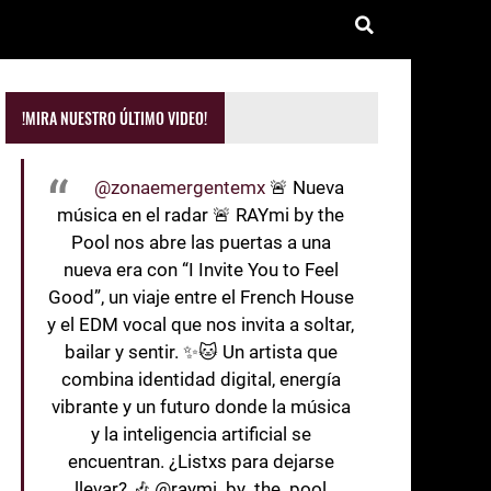
!MIRA NUESTRO ÚLTIMO VIDEO!
@zonaemergentemx
🚨 Nueva
música en el radar 🚨 RAYmi by the
Pool nos abre las puertas a una
nueva era con “I Invite You to Feel
Good”, un viaje entre el French House
y el EDM vocal que nos invita a soltar,
bailar y sentir. ✨🐱 Un artista que
combina identidad digital, energía
vibrante y un futuro donde la música
y la inteligencia artificial se
encuentran. ¿Listxs para dejarse
llevar? 🎶 @raymi_by_the_pool